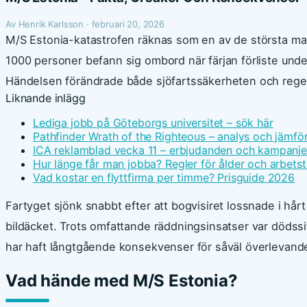
Av Henrik Karlsson · februari 20, 2026
M/S Estonia-katastrofen räknas som en av de största mar
1000 personer befann sig ombord när färjan förliste und
Händelsen förändrade både sjöfartssäkerheten och regel
Liknande inlägg
Lediga jobb på Göteborgs universitet – sök här
Pathfinder Wrath of the Righteous – analys och jämfö
ICA reklamblad vecka 11 – erbjudanden och kampanje
Hur länge får man jobba? Regler för ålder och arbetst
Vad kostar en flyttfirma per timme? Prisguide 2026
Fartyget sjönk snabbt efter att bogvisiret lossnade i hårt 
bildäcket. Trots omfattande räddningsinsatser var dödss
har haft långtgående konsekvenser för såväl överlevande
Vad hände med M/S Estonia?