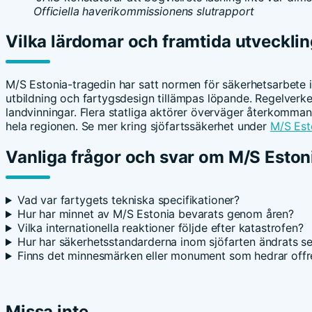
Officiella haverikommissionens slutrapport
Vilka lärdomar och framtida utvecklin
M/S Estonia-tragedin har satt normen för säkerhetsarbete i
utbildning och fartygsdesign tillämpas löpande. Regelverke
landvinningar. Flera statliga aktörer överväger återkommand
hela regionen. Se mer kring sjöfartssäkerhet under
M/S Est
Vanliga frågor och svar om M/S Eston
Vad var fartygets tekniska specifikationer?
Hur har minnet av M/S Estonia bevarats genom åren?
Vilka internationella reaktioner följde efter katastrofen?
Hur har säkerhetsstandarderna inom sjöfarten ändrats s
Finns det minnesmärken eller monument som hedrar offr
Missa inte