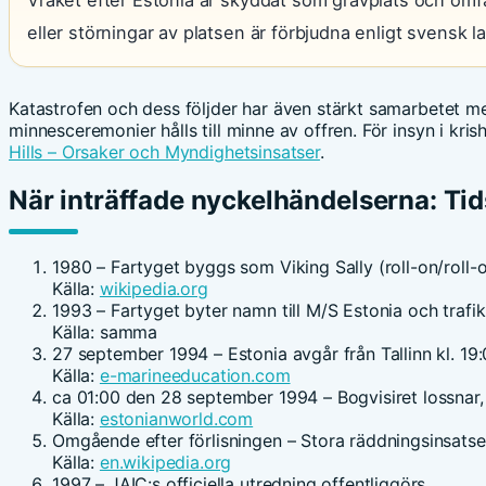
Vraket efter Estonia är skyddat som gravplats och omfat
eller störningar av platsen är förbjudna enligt svensk la
Katastrofen och dess följder har även stärkt samarbetet me
minnesceremonier hålls till minne av offren. För insyn i kris
Hills – Orsaker och Myndighetsinsatser
.
När inträffade nyckelhändelserna: Tids
1980
– Fartyget byggs som Viking Sally (roll-on/roll-of
Källa:
wikipedia.org
1993
– Fartyget byter namn till M/S Estonia och trafi
Källa: samma
27 september 1994
– Estonia avgår från Tallinn kl. 19:
Källa:
e-marineeducation.com
ca 01:00 den 28 september 1994
– Bogvisiret lossnar
Källa:
estonianworld.com
Omgående efter förlisningen
– Stora räddningsinsatser
Källa:
en.wikipedia.org
1997
– JAIC:s officiella utredning offentliggörs.