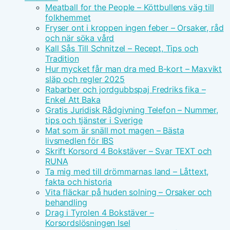
Meatball for the People – Köttbullens väg till
folkhemmet
Fryser ont i kroppen ingen feber – Orsaker, råd
och när söka vård
Kall Sås Till Schnitzel – Recept, Tips och
Tradition
Hur mycket får man dra med B-kort – Maxvikt
släp och regler 2025
Rabarber och jordgubbspaj Fredriks fika –
Enkel Att Baka
Gratis Juridisk Rådgivning Telefon – Nummer,
tips och tjänster i Sverige
Mat som är snäll mot magen – Bästa
livsmedlen för IBS
Skrift Korsord 4 Bokstäver – Svar TEXT och
RUNA
Ta mig med till drömmarnas land – Låttext,
fakta och historia
Vita fläckar på huden solning – Orsaker och
behandling
Drag i Tyrolen 4 Bokstäver –
Korsordslösningen Isel