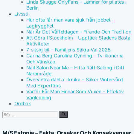
Linda Skugge OnlyFans – Lämnar för pilates i
Berlin
Livsstil
Hur ofta får man vara sjuk från jobbet –
Lagtrygghet
När Är Det Våffeldagen – Firande Och Tradition
Att Göra I Stockholm – Upptäck Stadens Bästa
Aktiviteter
7-sitsig bil – Familjens Säkra Val 2025
Carina Berg Carolina Gynning – Tv-ikonerna
Och Vänskap
Nail Salon Near Me – Hitta Rätt Salong i Ditt
Närområde
Övervintra dahlia i kruka – Säker Vintervård
Med Experttips
Varför Får Man Finnar Som Vuxen – Effektiv
Vägledning
Ordbok
Sök
efter:
M/S Estonia – Fakta, Orsaker Och Konsekvenser