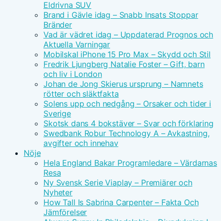
Eldrivna SUV
Brand i Gävle idag – Snabb Insats Stoppar
Bränder
Vad är vädret idag – Uppdaterad Prognos och
Aktuella Varningar
Mobilskal iPhone 15 Pro Max – Skydd och Stil
Fredrik Ljungberg Natalie Foster – Gift, barn
och liv i London
Johan de Jong Skierus ursprung – Namnets
rötter och släktfakta
Solens upp och nedgång – Orsaker och tider i
Sverige
Skotsk dans 4 bokstäver – Svar och förklaring
Swedbank Robur Technology A – Avkastning,
avgifter och innehav
Nöje
Hela England Bakar Programledare – Värdarnas
Resa
Ny Svensk Serie Viaplay – Premiärer och
Nyheter
How Tall Is Sabrina Carpenter – Fakta Och
Jämförelser