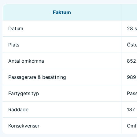
Faktum
Datum
28 
Plats
Öste
Antal omkomna
852
Passagerare & besättning
989
Fartygets typ
Pass
Räddade
137
Konsekvenser
Omfa