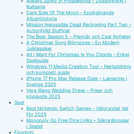
Always Sunny In Philadelphia – Djupdykning I
Kultserie
Dark Side Of The Moon – Epokgörande
Albumhistoria
Mission Impossible Dead Reckoning Part Two –
Actionfylld Slutfinal
The Bear Season 5 – Premiär och Cast Nyheter
A Christmas Song Björnzone – En Modern
Julklassiker
All I Want For Christmas Is You Chords – Enkel
Spelguide
Windows 11 Media Creation Tool – Nerladdning
och komplett guide
iPhone 17 Pro Max Release Date – Lansering i
Sverige 2025
Vera Wang Wedding Dress – Priser och
köpguide 2025
Spel
Best Nintendo Switch Games – Välgrundat Val
För 2025
Monopoly Go Free Dice Links – Säkra Bonusar
i Spelet
Ekonomi