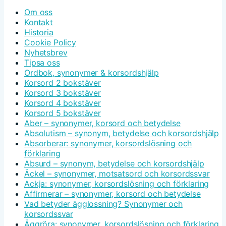
Om oss
Kontakt
Historia
Cookie Policy
Nyhetsbrev
Tipsa oss
Ordbok, synonymer & korsordshjälp
Korsord 2 bokstäver
Korsord 3 bokstäver
Korsord 4 bokstäver
Korsord 5 bokstäver
Aber – synonymer, korsord och betydelse
Absolutism – synonym, betydelse och korsordshjälp
Absorberar: synonymer, korsordslösning och
förklaring
Absurd – synonym, betydelse och korsordshjälp
Äckel – synonymer, motsatsord och korsordssvar
Ackja: synonymer, korsordslösning och förklaring
Affirmerar – synonymer, korsord och betydelse
Vad betyder ägglossning? Synonymer och
korsordssvar
Äggröra: synonymer, korsordslösning och förklaring