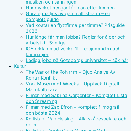
musiken och sanningen
Hur mycket pengar får man efter lumpen
Göra egna ljus av gammalt stearin – en
komplett guide
Vad kostar en flyttfirma per timme? Prisguide
2026
Hur länge får man jobba? Regler för ålder och
arbetstid i Sverige
ICA reklamblad vecka 11 – erbjudanden och
kampanjer
Lediga jobb på Göteborgs universitet – sök här
Kultur
The War of the Rohirrim – Djup Analys Av
Rohan Konflikt
Vrak Museum of Wrecks – Upptäck Digitalt
Marinkulturarv
Filmer med Sabrina Carpenter – Komplett Lista
och Streaming
Filmer med Zac Efron – Komplett filmografi
och bästa 2024
Rollistan i Van Helsing – Alla skådespelare och
roller
Rollistan i Apple Cider Vinegar – Vad