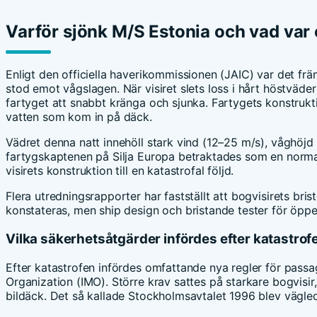
Varför sjönk M/S Estonia och vad var
Enligt den officiella haverikommissionen (JAIC) var det fr
stod emot vågslagen. När visiret slets loss i hårt höstväder
fartyget att snabbt kränga och sjunka. Fartygets konstruk
vatten som kom in på däck.
Vädret denna natt innehöll stark vind (12–25 m/s), våghöjd 
fartygskaptenen på Silja Europa betraktades som en normal
visirets konstruktion till en katastrofal följd.
Flera utredningsrapporter har fastställt att bogvisirets bri
konstateras, men ship design och bristande tester för öppet
Vilka säkerhetsåtgärder infördes efter katastrof
Efter katastrofen infördes omfattande nya regler för passa
Organization (IMO). Större krav sattes på starkare bogvisir
bildäck. Det så kallade Stockholmsavtalet 1996 blev vägled