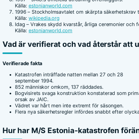
Källa:
estonianworld.com
1996
– Stockholmsavtalet om skärpta säkerhetskrav tr
Källa:
wikipedia.org
Idag
– Vrakes skydd kvarstår, årliga ceremonier och f
Källa:
estonianworld.com
Vad är verifierat och vad återstår att
Verifierade fakta
Katastrofen inträffade natten mellan 27 och 28
september 1994.
852 människor omkom, 137 räddades.
Bogvisirets svaga konstruktion konstaterad som prim
orsak av JAIC.
Vädret var hårt men inte extremt för säsongen.
Flera nya säkerhetsregler infördes snabbt efter olyck
Hur har M/S Estonia-katastrofen förä