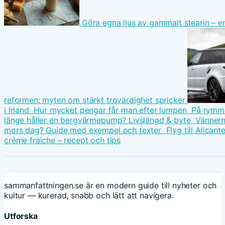
Göra egna ljus av gammalt stearin – e
reformen: myten om stärkt trovärdighet spricker
i Irland
Hur mycket pengar får man efter lumpen
På rymme
länge håller en bergvärmepump? Livslängd & byte
Vännern
mors dag? Guide med exempel och texter
Flyg till Alicant
crème fraiche – recept och tips
sammanfattningen.se är en modern guide till nyheter och
kultur — kurerad, snabb och lätt att navigera.
Utforska