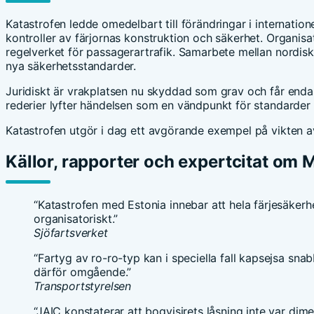
Katastrofen ledde omedelbart till förändringar i internatione
kontroller av färjornas konstruktion och säkerhet. Organis
regelverket för passagerartrafik. Samarbete mellan nordiska,
nya säkerhetsstandarder.
Juridiskt är vrakplatsen nu skyddad som grav och får end
rederier lyfter händelsen som en vändpunkt för standarder o
Katastrofen utgör i dag ett avgörande exempel på vikten a
Källor, rapporter och expertcitat om 
“Katastrofen med Estonia innebar att hela färjesäkerh
organisatoriskt.”
Sjöfartsverket
“Fartyg av ro-ro-typ kan i speciella fall kapsejsa sna
därför omgående.”
Transportstyrelsen
“JAIC konstaterar att bogvisirets låsning inte var dim