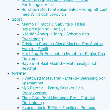
Forskningen Visar
Rollistan i Det femte elementet – Komplett cast
med Willis och Jovovich
Sport
Malmö FF mot FC Saburtalo Tbilisi
laguppställning – Analys
När slår Åberg ut idag – Schema och
Evenemang
Cristiano Ronaldo Alana Martina Dos Santos
Aveiro – Familj
Hur Lång Är En Innebandymatch – Regler Och
Tidsramar
Rayo mot Real Madrid – Matchanalys och
Resultat
Nyheter
1 Watt Led Motsvarar – Effektiv Belysning och
Sparsamhet
M/S Estonia – Fakta, Orsaker Och
Konsekvenser
Time Care Pool Upplands-Bro – Optimal
Tidsbokning
Hyundai Ioniq 9 Pris – Familjens Premium