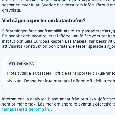
scenarier lever kvar. Sverige har dessutom infört förbud m
gravplats.
Vad säger experter om katastrofen?
Sjöfartsingenjörer har framhållit att ro-ro-passagerarfarty
Ett snabbt och okontrollerat inflöde kan få fartyget att ka
institut och Silja Europas kapten Esa Mäkelä, har beskriv
att visirets konstruktion och bristande tester spelade avgör
ATT TÄNKA PÅ
Trots tydliga slutsatser i officiella rapporter cirkulera
olyckan. Dessa har inte styrkats i någon officiell utredn
Internationella analyser, bland annat från brittiska sjöfarts
som primär orsak. Läs mer om andra relevanta sjöfartshän
faktabaserad genomgång
.