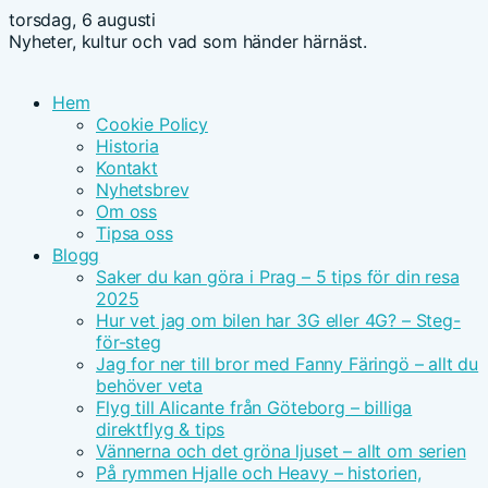
torsdag, 6 augusti
Nyheter, kultur och vad som händer härnäst.
Hem
Cookie Policy
Historia
Kontakt
Nyhetsbrev
Om oss
Tipsa oss
Blogg
Saker du kan göra i Prag – 5 tips för din resa
2025
Hur vet jag om bilen har 3G eller 4G? – Steg-
för-steg
Jag for ner till bror med Fanny Färingö – allt du
behöver veta
Flyg till Alicante från Göteborg – billiga
direktflyg & tips
Vännerna och det gröna ljuset – allt om serien
På rymmen Hjalle och Heavy – historien,