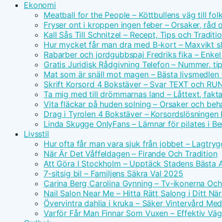
Ekonomi
Meatball for the People – Köttbullens väg till f
Fryser ont i kroppen ingen feber – Orsaker, råd 
Kall Sås Till Schnitzel – Recept, Tips och Traditi
Hur mycket får man dra med B-kort – Maxvikt s
Rabarber och jordgubbspaj Fredriks fika – Enkel
Gratis Juridisk Rådgivning Telefon – Nummer, tip
Mat som är snäll mot magen – Bästa livsmedlen 
Skrift Korsord 4 Bokstäver – Svar TEXT och RU
Ta mig med till drömmarnas land – Låttext, fakta
Vita fläckar på huden solning – Orsaker och beh
Drag i Tyrolen 4 Bokstäver – Korsordslösningen I
Linda Skugge OnlyFans – Lämnar för pilates i Ber
Livsstil
Hur ofta får man vara sjuk från jobbet – Lagtry
När Är Det Våffeldagen – Firande Och Tradition
Att Göra I Stockholm – Upptäck Stadens Bästa A
7-sitsig bil – Familjens Säkra Val 2025
Carina Berg Carolina Gynning – Tv-ikonerna Oc
Nail Salon Near Me – Hitta Rätt Salong i Ditt N
Övervintra dahlia i kruka – Säker Vintervård Me
Varför Får Man Finnar Som Vuxen – Effektiv Väg