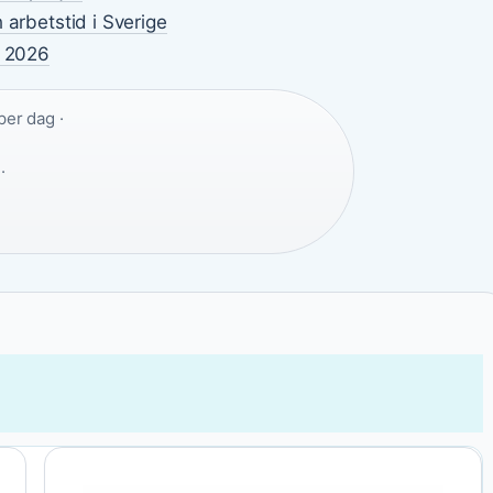
 arbetstid i Sverige
e 2026
per dag ·
·