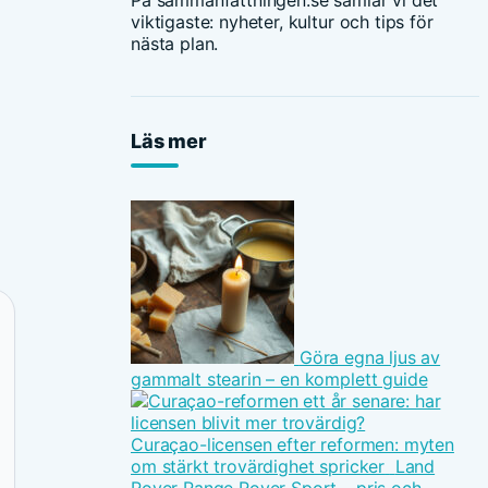
På sammanfattningen.se samlar vi det
viktigaste: nyheter, kultur och tips för
nästa plan.
Läs mer
Göra egna ljus av
gammalt stearin – en komplett guide
Curaçao-licensen efter reformen: myten
om stärkt trovärdighet spricker
Land