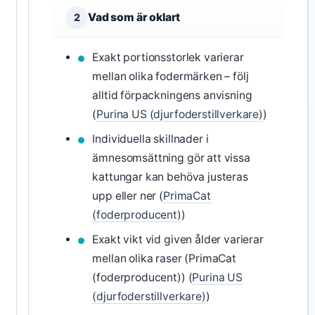
Vad som är oklart
2
Exakt portionsstorlek varierar
mellan olika fodermärken – följ
alltid förpackningens anvisning
(
Purina US (djurfoderstillverkare)
)
Individuella skillnader i
ämnesomsättning gör att vissa
kattungar kan behöva justeras
upp eller ner (
PrimaCat
(foderproducent)
)
Exakt vikt vid given ålder varierar
mellan olika raser (PrimaCat
(foderproducent)) (
Purina US
(djurfoderstillverkare)
)