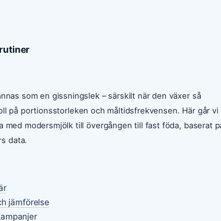
rutiner
ännas som en gissningslek – särskilt när den växer så
a koll på portionsstorleken och måltidsfrekvensen. Här går vi
a med modersmjölk till övergången till fast föda, baserat p
s data.
är
ch jämförelse
kampanjer