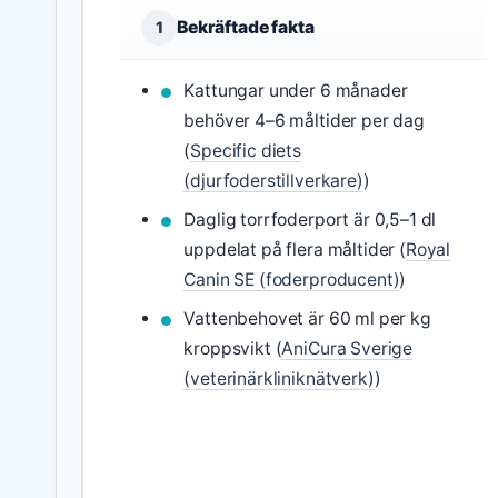
Bekräftade fakta
1
Kattungar under 6 månader
behöver 4–6 måltider per dag
(
Specific diets
(djurfoderstillverkare)
)
Daglig torrfoderport är 0,5–1 dl
uppdelat på flera måltider (
Royal
Canin SE (foderproducent)
)
Vattenbehovet är 60 ml per kg
kroppsvikt (
AniCura Sverige
(veterinärkliniknätverk)
)