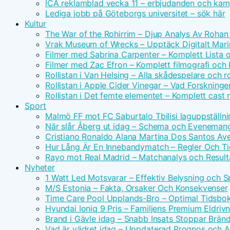
ICA reklamblad vecka 11 – erbjudanden och kam
Lediga jobb på Göteborgs universitet – sök här
Kultur
The War of the Rohirrim – Djup Analys Av Rohan 
Vrak Museum of Wrecks – Upptäck Digitalt Mari
Filmer med Sabrina Carpenter – Komplett Lista 
Filmer med Zac Efron – Komplett filmografi och
Rollistan i Van Helsing – Alla skådespelare och ro
Rollistan i Apple Cider Vinegar – Vad Forskninge
Rollistan i Det femte elementet – Komplett cast
Sport
Malmö FF mot FC Saburtalo Tbilisi laguppställni
När slår Åberg ut idag – Schema och Eveneman
Cristiano Ronaldo Alana Martina Dos Santos Avei
Hur Lång Är En Innebandymatch – Regler Och T
Rayo mot Real Madrid – Matchanalys och Result
Nyheter
1 Watt Led Motsvarar – Effektiv Belysning och 
M/S Estonia – Fakta, Orsaker Och Konsekvenser
Time Care Pool Upplands-Bro – Optimal Tidsbo
Hyundai Ioniq 9 Pris – Familjens Premium Eldri
Brand i Gävle idag – Snabb Insats Stoppar Brän
Vad är vädret idag – Uppdaterad Prognos och Ak