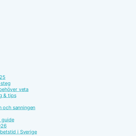
025
-steg
 behöver veta
g & tips
n och sanningen
t guide
026
betstid i Sverige