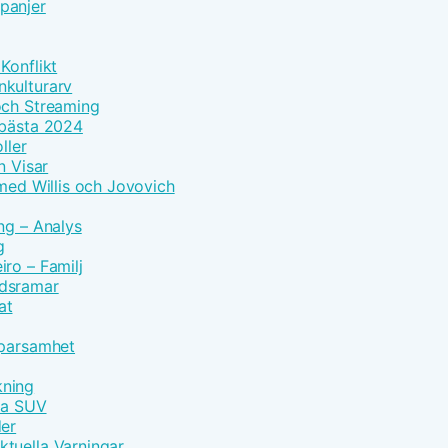
panjer
Konflikt
nkulturarv
och Streaming
 bästa 2024
ller
n Visar
 med Willis och Jovovich
ng – Analys
g
ro – Familj
idsramar
at
Sparsamhet
kning
vna SUV
der
tuella Varningar