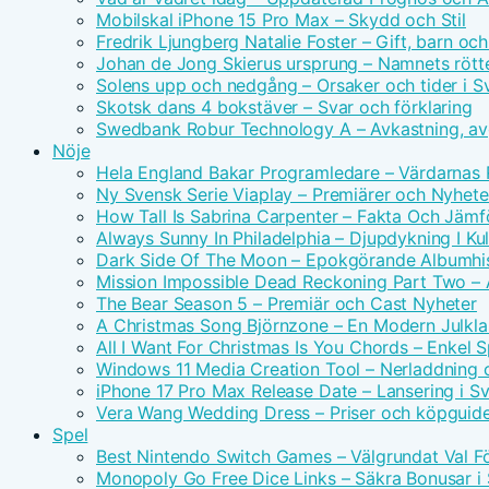
Mobilskal iPhone 15 Pro Max – Skydd och Stil
Fredrik Ljungberg Natalie Foster – Gift, barn och
Johan de Jong Skierus ursprung – Namnets rötte
Solens upp och nedgång – Orsaker och tider i S
Skotsk dans 4 bokstäver – Svar och förklaring
Swedbank Robur Technology A – Avkastning, avg
Nöje
Hela England Bakar Programledare – Värdarnas
Ny Svensk Serie Viaplay – Premiärer och Nyhete
How Tall Is Sabrina Carpenter – Fakta Och Jämf
Always Sunny In Philadelphia – Djupdykning I Kul
Dark Side Of The Moon – Epokgörande Albumhis
Mission Impossible Dead Reckoning Part Two – Ac
The Bear Season 5 – Premiär och Cast Nyheter
A Christmas Song Björnzone – En Modern Julkla
All I Want For Christmas Is You Chords – Enkel 
Windows 11 Media Creation Tool – Nerladdning 
iPhone 17 Pro Max Release Date – Lansering i S
Vera Wang Wedding Dress – Priser och köpguid
Spel
Best Nintendo Switch Games – Välgrundat Val F
Monopoly Go Free Dice Links – Säkra Bonusar i 