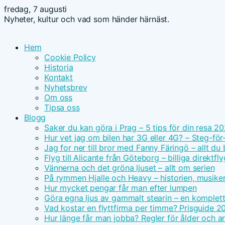
fredag, 7 augusti
Nyheter, kultur och vad som händer härnäst.
Hem
Cookie Policy
Historia
Kontakt
Nyhetsbrev
Om oss
Tipsa oss
Blogg
Saker du kan göra i Prag – 5 tips för din resa 2
Hur vet jag om bilen har 3G eller 4G? – Steg-för
Jag for ner till bror med Fanny Färingö – allt du
Flyg till Alicante från Göteborg – billiga direktfly
Vännerna och det gröna ljuset – allt om serien
På rymmen Hjalle och Heavy – historien, musike
Hur mycket pengar får man efter lumpen
Göra egna ljus av gammalt stearin – en komplet
Vad kostar en flyttfirma per timme? Prisguide 2
Hur länge får man jobba? Regler för ålder och ar