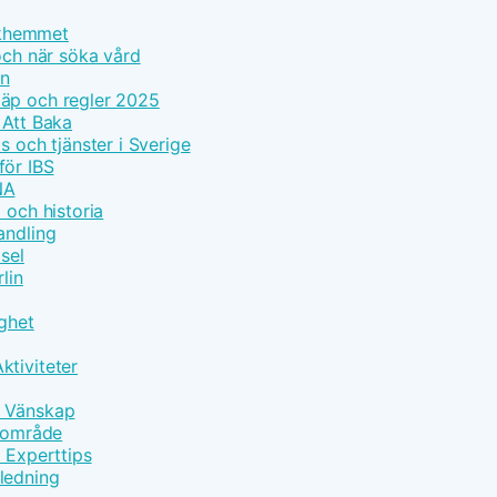
olkhemmet
och när söka vård
on
läp och regler 2025
 Att Baka
s och tjänster i Sverige
för IBS
NA
 och historia
andling
sel
lin
gghet
ktiviteter
h Vänskap
ärområde
d Experttips
ledning