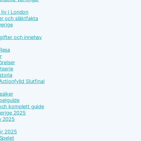
 liv i London
r och släktfakta
verige
ifter och innehav
 Resa
r
örelser
tserie
toria
tionfylld Slutfinal
ssiker
Spelguide
och komplett guide
verige 2025
e 2025
ör 2025
Spelet