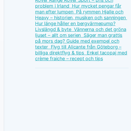
Rover Range Rover Sport – pris och
problem i Irland
Hur mycket pengar får
man efter lumpen
På rymmen Hjalle och
Heavy – historien, musiken och sanningen
Hur länge håller en bergvärmepump?
Livslängd & byte
Vännerna och det gröna
ljuset – allt om serien
Säger man grattis
på mors dag? Guide med exempel och
texter
Flyg till Alicante från Göteborg –
billiga direktflyg & tips
Enkel tacopaj med
crème fraiche – recept och tips