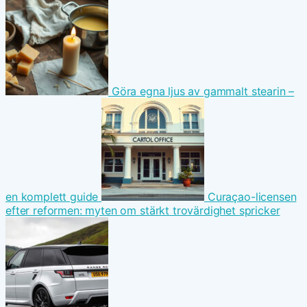
Göra egna ljus av gammalt stearin –
en komplett guide
Curaçao-licensen
efter reformen: myten om stärkt trovärdighet spricker