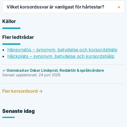
Vilket korsordssvar är vanligast för hårtestar?
Källor
Fler ledtrådar
Hänsynslös – synonym, betydelse och korsordshjälp
Häckplats – synonym, betydelse och korsordshjälp
✓ Granskad av Oskar Lindqvist, Redaktör & språkvårdare
Senast uppdaterad: 24 juni 2026
Fler korsordsord →
Senaste idag