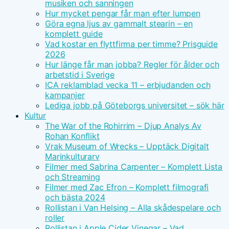
musiken och sanningen
Hur mycket pengar får man efter lumpen
Göra egna ljus av gammalt stearin – en
komplett guide
Vad kostar en flyttfirma per timme? Prisguide
2026
Hur länge får man jobba? Regler för ålder och
arbetstid i Sverige
ICA reklamblad vecka 11 – erbjudanden och
kampanjer
Lediga jobb på Göteborgs universitet – sök här
Kultur
The War of the Rohirrim – Djup Analys Av
Rohan Konflikt
Vrak Museum of Wrecks – Upptäck Digitalt
Marinkulturarv
Filmer med Sabrina Carpenter – Komplett Lista
och Streaming
Filmer med Zac Efron – Komplett filmografi
och bästa 2024
Rollistan i Van Helsing – Alla skådespelare och
roller
Rollistan i Apple Cider Vinegar – Vad