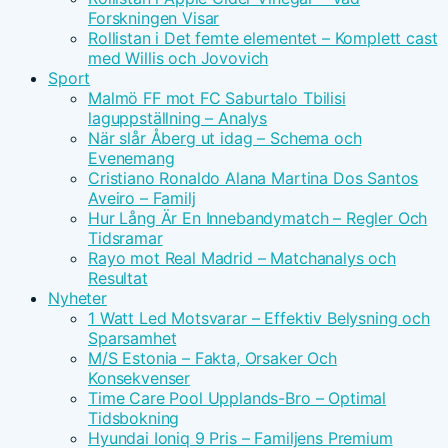
Forskningen Visar
Rollistan i Det femte elementet – Komplett cast
med Willis och Jovovich
Sport
Malmö FF mot FC Saburtalo Tbilisi
laguppställning – Analys
När slår Åberg ut idag – Schema och
Evenemang
Cristiano Ronaldo Alana Martina Dos Santos
Aveiro – Familj
Hur Lång Är En Innebandymatch – Regler Och
Tidsramar
Rayo mot Real Madrid – Matchanalys och
Resultat
Nyheter
1 Watt Led Motsvarar – Effektiv Belysning och
Sparsamhet
M/S Estonia – Fakta, Orsaker Och
Konsekvenser
Time Care Pool Upplands-Bro – Optimal
Tidsbokning
Hyundai Ioniq 9 Pris – Familjens Premium