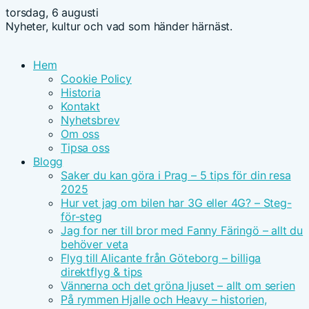
torsdag, 6 augusti
Nyheter, kultur och vad som händer härnäst.
Hem
Cookie Policy
Historia
Kontakt
Nyhetsbrev
Om oss
Tipsa oss
Blogg
Saker du kan göra i Prag – 5 tips för din resa
2025
Hur vet jag om bilen har 3G eller 4G? – Steg-
för-steg
Jag for ner till bror med Fanny Färingö – allt du
behöver veta
Flyg till Alicante från Göteborg – billiga
direktflyg & tips
Vännerna och det gröna ljuset – allt om serien
På rymmen Hjalle och Heavy – historien,