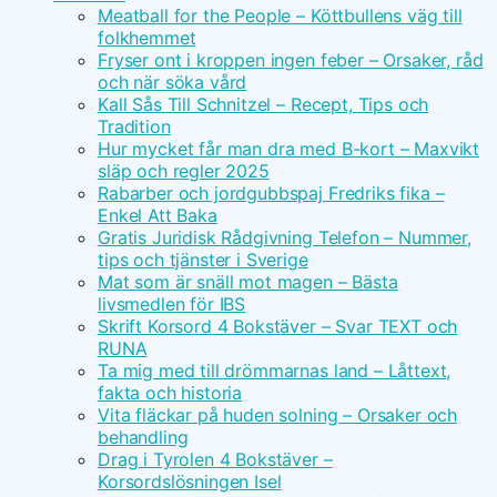
Meatball for the People – Köttbullens väg till
folkhemmet
Fryser ont i kroppen ingen feber – Orsaker, råd
och när söka vård
Kall Sås Till Schnitzel – Recept, Tips och
Tradition
Hur mycket får man dra med B-kort – Maxvikt
släp och regler 2025
Rabarber och jordgubbspaj Fredriks fika –
Enkel Att Baka
Gratis Juridisk Rådgivning Telefon – Nummer,
tips och tjänster i Sverige
Mat som är snäll mot magen – Bästa
livsmedlen för IBS
Skrift Korsord 4 Bokstäver – Svar TEXT och
RUNA
Ta mig med till drömmarnas land – Låttext,
fakta och historia
Vita fläckar på huden solning – Orsaker och
behandling
Drag i Tyrolen 4 Bokstäver –
Korsordslösningen Isel