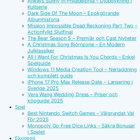
Always Sunny In Philadelphia – Djupdykning I
Kultserie
Dark Side Of The Moon – Epokgörande
Albumhistoria
Mission Impossible Dead Reckoning Part Two –
Actionfylld Slutfinal
The Bear Season 5 – Premiär och Cast Nyheter
A Christmas Song Björnzone – En Modern
Julklassiker
All I Want For Christmas Is You Chords – Enkel
Spelguide
Windows 11 Media Creation Tool – Nerladdning
och komplett guide
iPhone 17 Pro Max Release Date – Lansering i
Sverige 2025
Vera Wang Wedding Dress – Priser och
köpguide 2025
Spel
Best Nintendo Switch Games – Välgrundat Val
För 2025
Monopoly Go Free Dice Links – Säkra Bonusar
i Spelet
Ekonomi