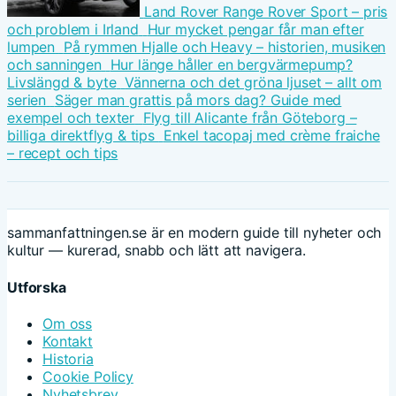
Land Rover Range Rover Sport – pris
och problem i Irland
Hur mycket pengar får man efter
lumpen
På rymmen Hjalle och Heavy – historien, musiken
och sanningen
Hur länge håller en bergvärmepump?
Livslängd & byte
Vännerna och det gröna ljuset – allt om
serien
Säger man grattis på mors dag? Guide med
exempel och texter
Flyg till Alicante från Göteborg –
billiga direktflyg & tips
Enkel tacopaj med crème fraiche
– recept och tips
sammanfattningen.se är en modern guide till nyheter och
kultur — kurerad, snabb och lätt att navigera.
Utforska
Om oss
Kontakt
Historia
Cookie Policy
Nyhetsbrev