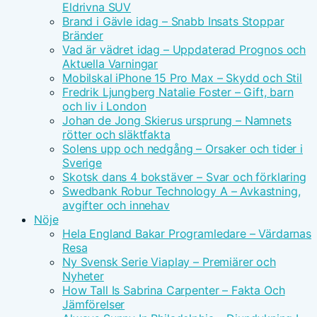
Eldrivna SUV
Brand i Gävle idag – Snabb Insats Stoppar
Bränder
Vad är vädret idag – Uppdaterad Prognos och
Aktuella Varningar
Mobilskal iPhone 15 Pro Max – Skydd och Stil
Fredrik Ljungberg Natalie Foster – Gift, barn
och liv i London
Johan de Jong Skierus ursprung – Namnets
rötter och släktfakta
Solens upp och nedgång – Orsaker och tider i
Sverige
Skotsk dans 4 bokstäver – Svar och förklaring
Swedbank Robur Technology A – Avkastning,
avgifter och innehav
Nöje
Hela England Bakar Programledare – Värdarnas
Resa
Ny Svensk Serie Viaplay – Premiärer och
Nyheter
How Tall Is Sabrina Carpenter – Fakta Och
Jämförelser