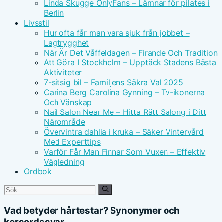
Linda Skugge OnlyFans – Lämnar för pilates i
Berlin
Livsstil
Hur ofta får man vara sjuk från jobbet –
Lagtrygghet
När Är Det Våffeldagen – Firande Och Tradition
Att Göra I Stockholm – Upptäck Stadens Bästa
Aktiviteter
7-sitsig bil – Familjens Säkra Val 2025
Carina Berg Carolina Gynning – Tv-ikonerna
Och Vänskap
Nail Salon Near Me – Hitta Rätt Salong i Ditt
Närområde
Övervintra dahlia i kruka – Säker Vintervård
Med Experttips
Varför Får Man Finnar Som Vuxen – Effektiv
Vägledning
Ordbok
Sök
efter:
Vad betyder hårtestar? Synonymer och
korsordssvar