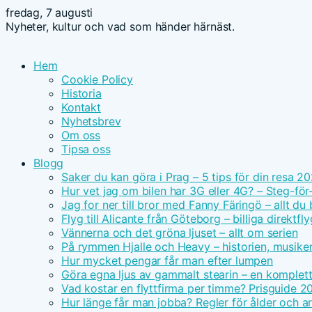
fredag, 7 augusti
Nyheter, kultur och vad som händer härnäst.
Hem
Cookie Policy
Historia
Kontakt
Nyhetsbrev
Om oss
Tipsa oss
Blogg
Saker du kan göra i Prag – 5 tips för din resa 2
Hur vet jag om bilen har 3G eller 4G? – Steg-för
Jag for ner till bror med Fanny Färingö – allt du
Flyg till Alicante från Göteborg – billiga direktfly
Vännerna och det gröna ljuset – allt om serien
På rymmen Hjalle och Heavy – historien, musike
Hur mycket pengar får man efter lumpen
Göra egna ljus av gammalt stearin – en komplet
Vad kostar en flyttfirma per timme? Prisguide 2
Hur länge får man jobba? Regler för ålder och ar