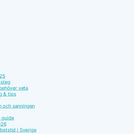
025
-steg
 behöver veta
g & tips
n och sanningen
t guide
026
betstid i Sverige