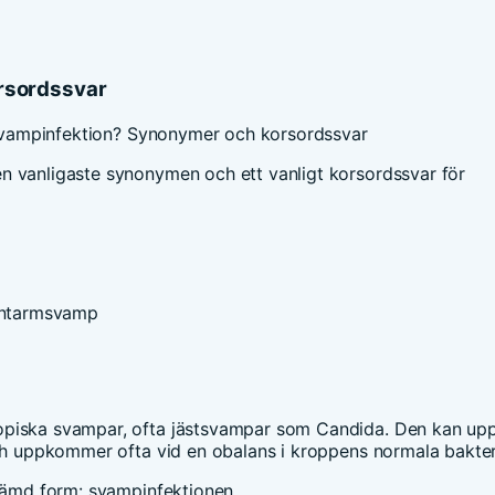
rsordssvar
vampinfektion? Synonymer och korsordssvar
n vanligaste synonymen och ett vanligt korsordssvar för
n
tarmsvamp
opiska svampar, ofta jästsvampar som Candida. Den kan upp
och uppkommer ofta vid en obalans i kroppens normala bakter
stämd form: svampinfektionen.