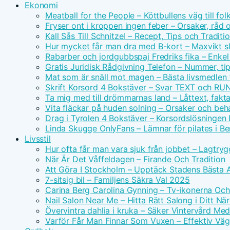
Ekonomi
Meatball for the People – Köttbullens väg till f
Fryser ont i kroppen ingen feber – Orsaker, råd 
Kall Sås Till Schnitzel – Recept, Tips och Traditi
Hur mycket får man dra med B-kort – Maxvikt s
Rabarber och jordgubbspaj Fredriks fika – Enkel
Gratis Juridisk Rådgivning Telefon – Nummer, tip
Mat som är snäll mot magen – Bästa livsmedlen 
Skrift Korsord 4 Bokstäver – Svar TEXT och RU
Ta mig med till drömmarnas land – Låttext, fakta
Vita fläckar på huden solning – Orsaker och beh
Drag i Tyrolen 4 Bokstäver – Korsordslösningen I
Linda Skugge OnlyFans – Lämnar för pilates i Ber
Livsstil
Hur ofta får man vara sjuk från jobbet – Lagtry
När Är Det Våffeldagen – Firande Och Tradition
Att Göra I Stockholm – Upptäck Stadens Bästa A
7-sitsig bil – Familjens Säkra Val 2025
Carina Berg Carolina Gynning – Tv-ikonerna Oc
Nail Salon Near Me – Hitta Rätt Salong i Ditt N
Övervintra dahlia i kruka – Säker Vintervård Me
Varför Får Man Finnar Som Vuxen – Effektiv Väg