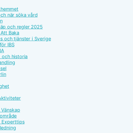
olkhemmet
och när söka vård
on
läp och regler 2025
 Att Baka
s och tjänster i Sverige
för IBS
NA
 och historia
andling
sel
lin
gghet
ktiviteter
h Vänskap
ärområde
d Experttips
ledning