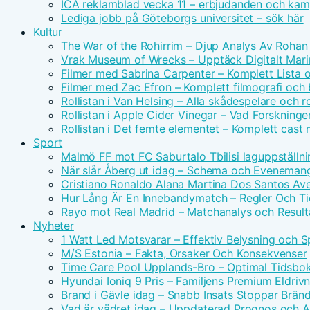
ICA reklamblad vecka 11 – erbjudanden och kam
Lediga jobb på Göteborgs universitet – sök här
Kultur
The War of the Rohirrim – Djup Analys Av Rohan 
Vrak Museum of Wrecks – Upptäck Digitalt Mari
Filmer med Sabrina Carpenter – Komplett Lista 
Filmer med Zac Efron – Komplett filmografi och
Rollistan i Van Helsing – Alla skådespelare och ro
Rollistan i Apple Cider Vinegar – Vad Forskninge
Rollistan i Det femte elementet – Komplett cast
Sport
Malmö FF mot FC Saburtalo Tbilisi laguppställni
När slår Åberg ut idag – Schema och Eveneman
Cristiano Ronaldo Alana Martina Dos Santos Avei
Hur Lång Är En Innebandymatch – Regler Och T
Rayo mot Real Madrid – Matchanalys och Result
Nyheter
1 Watt Led Motsvarar – Effektiv Belysning och 
M/S Estonia – Fakta, Orsaker Och Konsekvenser
Time Care Pool Upplands-Bro – Optimal Tidsbo
Hyundai Ioniq 9 Pris – Familjens Premium Eldri
Brand i Gävle idag – Snabb Insats Stoppar Brän
Vad är vädret idag – Uppdaterad Prognos och Ak