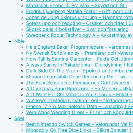
Mobilskal iPhone 15 Pro Max – Skydd och Stil
Fredrik Ljungberg Natalie Foster – Gift, barn och
Johan de Jong Skierus ursprung – Namnets rötte
Solens upp och nedgång – Orsaker och tider i S
Skotsk dans 4 bokstäver – Svar och förklaring
Swedbank Robur Technology A – Avkastning, avg
Nöje
Hela England Bakar Programledare – Värdarnas
Ny Svensk Serie Viaplay – Premiärer och Nyhete
How Tall Is Sabrina Carpenter – Fakta Och Jämf
Always Sunny In Philadelphia – Djupdykning I Kul
Dark Side Of The Moon – Epokgörande Albumhis
Mission Impossible Dead Reckoning Part Two – Ac
The Bear Season 5 – Premiär och Cast Nyheter
A Christmas Song Björnzone – En Modern Julkla
All I Want For Christmas Is You Chords – Enkel 
Windows 11 Media Creation Tool – Nerladdning 
iPhone 17 Pro Max Release Date – Lansering i S
Vera Wang Wedding Dress – Priser och köpguid
Spel
Best Nintendo Switch Games – Välgrundat Val F
Monopoly Go Free Dice Links – Säkra Bonusar i 