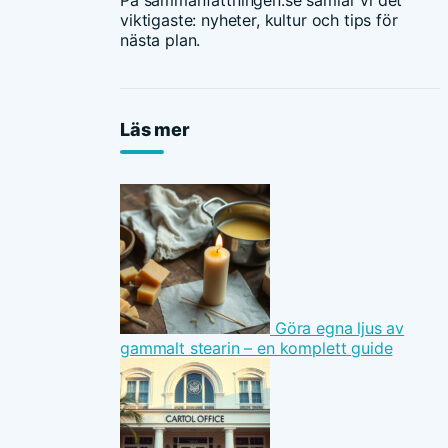
På sammanfattningen.se samlar vi det
viktigaste: nyheter, kultur och tips för
nästa plan.
Läs mer
Göra egna ljus av
gammalt stearin – en komplett guide