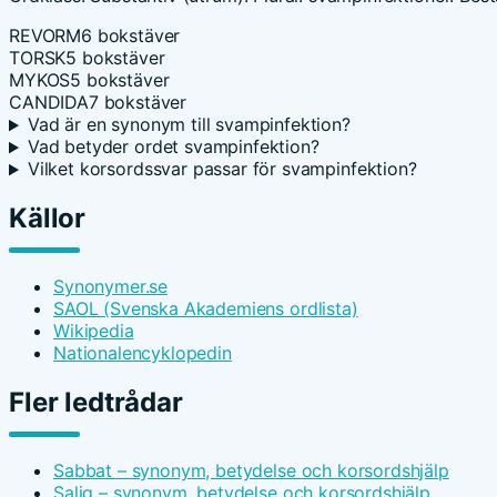
REVORM
6 bokstäver
TORSK
5 bokstäver
MYKOS
5 bokstäver
CANDIDA
7 bokstäver
Vad är en synonym till svampinfektion?
Vad betyder ordet svampinfektion?
Vilket korsordssvar passar för svampinfektion?
Källor
Synonymer.se
SAOL (Svenska Akademiens ordlista)
Wikipedia
Nationalencyklopedin
Fler ledtrådar
Sabbat – synonym, betydelse och korsordshjälp
Salig – synonym, betydelse och korsordshjälp