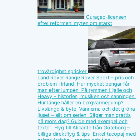
Curaçao-licensen
efter reformen: myten om stärkt
trovärdighet spricker
Land Rover Range Rover Sport – pris och
problem i Irland
Hur mycket pengar får
man efter lumpen
På rymmen Hjalle och
Heavy – historien, musiken och sanningen
Hur länge håller en bergvärmepump?
Livslängd & byte
Vännerna och det gröna
ljuset – allt om serien
Säger man grattis
på mors dag? Guide med exempel och
texter
Flyg till Alicante från Göteborg –
billiga direktflyg & tips
Enkel tacopaj med