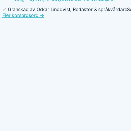
✓ Granskad av Oskar Lindqvist, Redaktör & språkvårdare
S
Fler korsordsord →