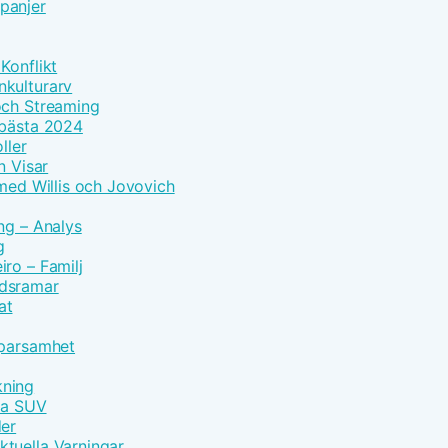
panjer
Konflikt
nkulturarv
och Streaming
 bästa 2024
ller
n Visar
 med Willis och Jovovich
ng – Analys
g
ro – Familj
idsramar
at
Sparsamhet
kning
vna SUV
der
tuella Varningar