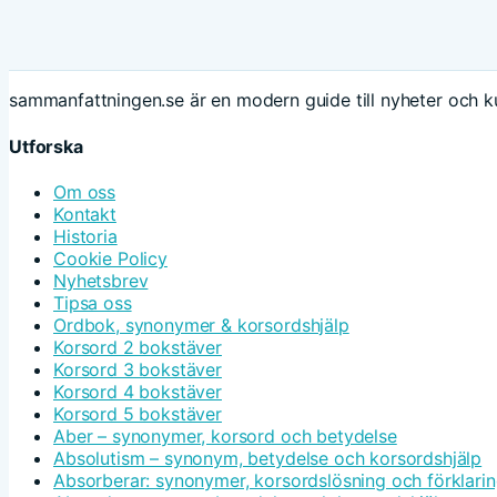
sammanfattningen.se är en modern guide till nyheter och ku
Utforska
Om oss
Kontakt
Historia
Cookie Policy
Nyhetsbrev
Tipsa oss
Ordbok, synonymer & korsordshjälp
Korsord 2 bokstäver
Korsord 3 bokstäver
Korsord 4 bokstäver
Korsord 5 bokstäver
Aber – synonymer, korsord och betydelse
Absolutism – synonym, betydelse och korsordshjälp
Absorberar: synonymer, korsordslösning och förklari