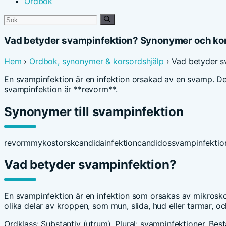
Ordbok
Sök
efter:
Vad betyder svampinfektion? Synonymer och ko
Hem
›
Ordbok, synonymer & korsordshjälp
› Vad betyder s
En svampinfektion är en infektion orsakad av en svamp. De
svampinfektion är **revorm**.
Synonymer till svampinfektion
revorm
mykos
torsk
candidainfektion
candidos
svamp
infektio
Vad betyder svampinfektion?
En svampinfektion är en infektion som orsakas av mikrosk
olika delar av kroppen, som mun, slida, hud eller tarmar, 
Ordklass: Substantiv (utrum). Plural: svampinfektioner. Be