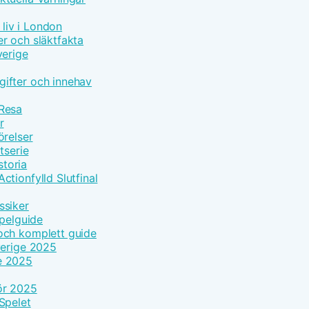
 liv i London
r och släktfakta
verige
ifter och innehav
 Resa
r
örelser
tserie
toria
tionfylld Slutfinal
ssiker
Spelguide
och komplett guide
verige 2025
e 2025
ör 2025
Spelet