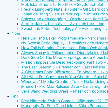
Mobilskal iPhone 15 Pro Max – Skydd och Stil
Fredrik Ljungberg Natalie Foster – Gift, barn och
Johan de Jong Skierus ursprung – Namnets rötte
Solens upp och nedgång – Orsaker och tider i S
Skotsk dans 4 bokstäver – Svar och förklaring
Swedbank Robur Technology A – Avkastning, avg
Nöje
Hela England Bakar Programledare – Värdarnas
Ny Svensk Serie Viaplay – Premiärer och Nyhete
How Tall Is Sabrina Carpenter – Fakta Och Jämf
Always Sunny In Philadelphia – Djupdykning I Kul
Dark Side Of The Moon – Epokgörande Albumhis
Mission Impossible Dead Reckoning Part Two – Ac
The Bear Season 5 – Premiär och Cast Nyheter
A Christmas Song Björnzone – En Modern Julkla
All I Want For Christmas Is You Chords – Enkel 
Windows 11 Media Creation Tool – Nerladdning 
iPhone 17 Pro Max Release Date – Lansering i S
Vera Wang Wedding Dress – Priser och köpguid
Spel
Best Nintendo Switch Games – Välgrundat Val F
Monopoly Go Free Dice Links – Säkra Bonusar i 