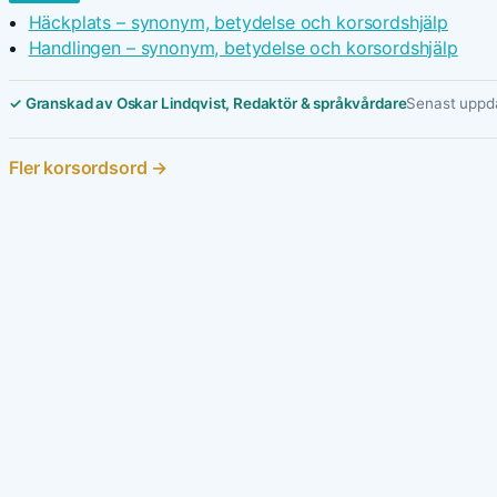
Häckplats – synonym, betydelse och korsordshjälp
Handlingen – synonym, betydelse och korsordshjälp
✓ Granskad av Oskar Lindqvist, Redaktör & språkvårdare
Senast uppda
Fler korsordsord →