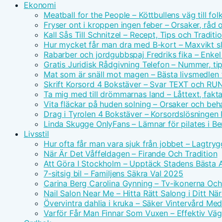
Ekonomi
Meatball for the People – Köttbullens väg till f
Fryser ont i kroppen ingen feber – Orsaker, råd 
Kall Sås Till Schnitzel – Recept, Tips och Traditi
Hur mycket får man dra med B-kort – Maxvikt s
Rabarber och jordgubbspaj Fredriks fika – Enkel
Gratis Juridisk Rådgivning Telefon – Nummer, tip
Mat som är snäll mot magen – Bästa livsmedlen 
Skrift Korsord 4 Bokstäver – Svar TEXT och RU
Ta mig med till drömmarnas land – Låttext, fakta
Vita fläckar på huden solning – Orsaker och beh
Drag i Tyrolen 4 Bokstäver – Korsordslösningen I
Linda Skugge OnlyFans – Lämnar för pilates i Ber
Livsstil
Hur ofta får man vara sjuk från jobbet – Lagtry
När Är Det Våffeldagen – Firande Och Tradition
Att Göra I Stockholm – Upptäck Stadens Bästa A
7-sitsig bil – Familjens Säkra Val 2025
Carina Berg Carolina Gynning – Tv-ikonerna Oc
Nail Salon Near Me – Hitta Rätt Salong i Ditt N
Övervintra dahlia i kruka – Säker Vintervård Me
Varför Får Man Finnar Som Vuxen – Effektiv Väg