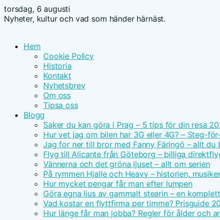
torsdag, 6 augusti
Nyheter, kultur och vad som händer härnäst.
Hem
Cookie Policy
Historia
Kontakt
Nyhetsbrev
Om oss
Tipsa oss
Blogg
Saker du kan göra i Prag – 5 tips för din resa 2
Hur vet jag om bilen har 3G eller 4G? – Steg-för
Jag for ner till bror med Fanny Färingö – allt du
Flyg till Alicante från Göteborg – billiga direktfly
Vännerna och det gröna ljuset – allt om serien
På rymmen Hjalle och Heavy – historien, musike
Hur mycket pengar får man efter lumpen
Göra egna ljus av gammalt stearin – en komplet
Vad kostar en flyttfirma per timme? Prisguide 2
Hur länge får man jobba? Regler för ålder och ar