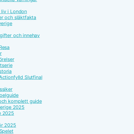
 liv i London
r och släktfakta
verige
ifter och innehav
 Resa
r
örelser
tserie
toria
tionfylld Slutfinal
ssiker
Spelguide
och komplett guide
verige 2025
e 2025
ör 2025
Spelet