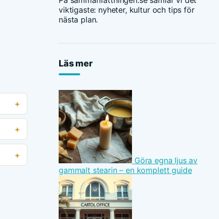
På sammanfattningen.se samlar vi det
viktigaste: nyheter, kultur och tips för
nästa plan.
Läs mer
Göra egna ljus av
gammalt stearin – en komplett guide