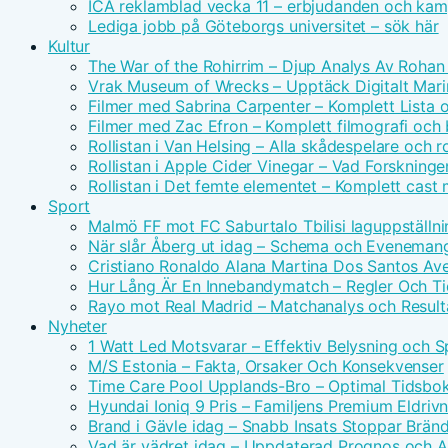
ICA reklamblad vecka 11 – erbjudanden och kam
Lediga jobb på Göteborgs universitet – sök här
Kultur
The War of the Rohirrim – Djup Analys Av Rohan 
Vrak Museum of Wrecks – Upptäck Digitalt Mari
Filmer med Sabrina Carpenter – Komplett Lista 
Filmer med Zac Efron – Komplett filmografi och
Rollistan i Van Helsing – Alla skådespelare och ro
Rollistan i Apple Cider Vinegar – Vad Forskninge
Rollistan i Det femte elementet – Komplett cast
Sport
Malmö FF mot FC Saburtalo Tbilisi laguppställni
När slår Åberg ut idag – Schema och Eveneman
Cristiano Ronaldo Alana Martina Dos Santos Avei
Hur Lång Är En Innebandymatch – Regler Och T
Rayo mot Real Madrid – Matchanalys och Result
Nyheter
1 Watt Led Motsvarar – Effektiv Belysning och 
M/S Estonia – Fakta, Orsaker Och Konsekvenser
Time Care Pool Upplands-Bro – Optimal Tidsbo
Hyundai Ioniq 9 Pris – Familjens Premium Eldri
Brand i Gävle idag – Snabb Insats Stoppar Brän
Vad är vädret idag – Uppdaterad Prognos och Ak