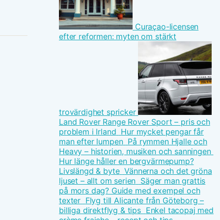
Curaçao-licensen
efter reformen: myten om stärkt
trovärdighet spricker
Land Rover Range Rover Sport – pris och
problem i Irland
Hur mycket pengar får
man efter lumpen
På rymmen Hjalle och
Heavy – historien, musiken och sanningen
Hur länge håller en bergvärmepump?
Livslängd & byte
Vännerna och det gröna
ljuset – allt om serien
Säger man grattis
på mors dag? Guide med exempel och
texter
Flyg till Alicante från Göteborg –
billiga direktflyg & tips
Enkel tacopaj med