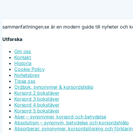
sammanfattningen.se är en modern guide till nyheter och ku
Utforska
Om oss
Kontakt
Historia
Cookie Policy
Nyhetsbrev
Tipsa oss
Ordbok, synonymer & korsordshjälp
Korsord 2 bokstäver
Korsord 3 bokstäver
Korsord 4 bokstäver
Korsord 5 bokstäver
Aber – synonymer, korsord och betydelse
Absolutism – synonym, betydelse och korsordshjälp
Absorberar: synonymer, korsordslösning och förklari