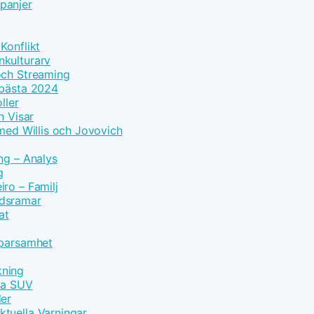
panjer
Konflikt
nkulturarv
och Streaming
 bästa 2024
ller
n Visar
 med Willis och Jovovich
ng – Analys
g
ro – Familj
idsramar
at
Sparsamhet
kning
vna SUV
der
tuella Varningar