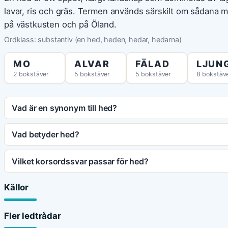
lavar, ris och gräs. Termen används särskilt om sådana ma
på västkusten och på Öland.
Ordklass: substantiv (en hed, heden, hedar, hedarna)
MO
ALVAR
FÄLAD
LJUN
2 bokstäver
5 bokstäver
5 bokstäver
8 bokstäv
Vad är en synonym till hed?
Vad betyder hed?
Vilket korsordssvar passar för hed?
Källor
Fler ledtrådar