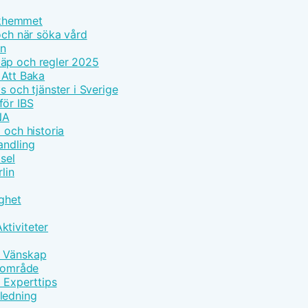
olkhemmet
och när söka vård
on
läp och regler 2025
 Att Baka
s och tjänster i Sverige
för IBS
NA
 och historia
andling
sel
lin
gghet
ktiviteter
h Vänskap
ärområde
d Experttips
ledning