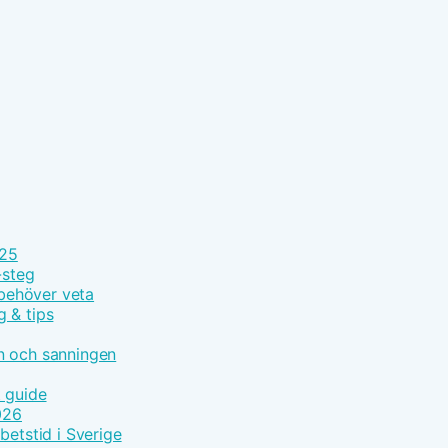
025
-steg
 behöver veta
g & tips
n och sanningen
t guide
026
betstid i Sverige