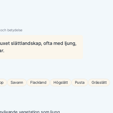
 och betydelse
vuxet slättlandskap, ofta med ljung,
ar
.
pp
Savann
Flackland
Högslätt
Pusta
Grässlätt
ågväxande vegetation som ljung,