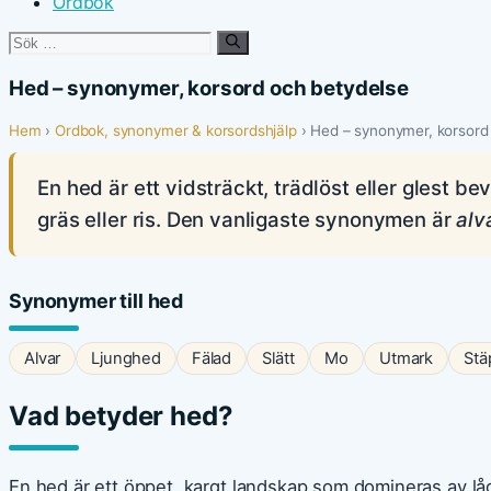
Ordbok
Sök
efter:
Hed – synonymer, korsord och betydelse
Hem
›
Ordbok, synonymer & korsordshjälp
› Hed – synonymer, korsord
En hed är ett vidsträckt, trädlöst eller glest be
gräs eller ris. Den vanligaste synonymen är
alv
Synonymer till hed
Alvar
Ljunghed
Fälad
Slätt
Mo
Utmark
Stä
Vad betyder hed?
En hed är ett öppet, kargt landskap som domineras av l