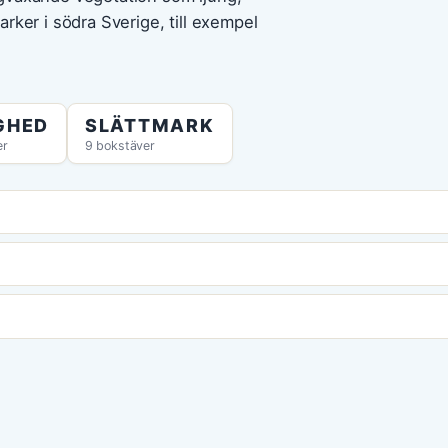
rker i södra Sverige, till exempel
GHED
SLÄTTMARK
er
9 bokstäver