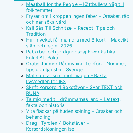
Meatball for the People – Köttbullens väg till
folkhemmet
Fryser ont i kroppen ingen feber – Orsaker, råd
och när söka vård
Kall Sås Till Schnitzel – Recept, Tips och
Tradition
Hur mycket får man dra med B-kort – Maxvikt
släp och regler 2025
Rabarber och jordgubbspaj Fredriks fika –
Enkel Att Baka
Gratis Juridisk Rådgivning Telefon – Nummer,
tips och tjänster i Sverige
Mat som är snäll mot magen – Bästa
livsmedlen för IBS
Skrift Korsord 4 Bokstäver – Svar TEXT och
RUNA
Ta mig med till drömmarnas land – Låttext,
fakta och historia
Vita fläckar på huden solning – Orsaker och
behandling
Drag i Tyrolen 4 Bokstäver –
Korsordslösningen Isel