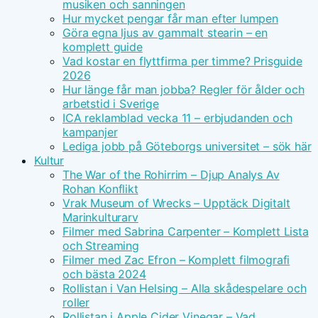
musiken och sanningen
Hur mycket pengar får man efter lumpen
Göra egna ljus av gammalt stearin – en
komplett guide
Vad kostar en flyttfirma per timme? Prisguide
2026
Hur länge får man jobba? Regler för ålder och
arbetstid i Sverige
ICA reklamblad vecka 11 – erbjudanden och
kampanjer
Lediga jobb på Göteborgs universitet – sök här
Kultur
The War of the Rohirrim – Djup Analys Av
Rohan Konflikt
Vrak Museum of Wrecks – Upptäck Digitalt
Marinkulturarv
Filmer med Sabrina Carpenter – Komplett Lista
och Streaming
Filmer med Zac Efron – Komplett filmografi
och bästa 2024
Rollistan i Van Helsing – Alla skådespelare och
roller
Rollistan i Apple Cider Vinegar – Vad