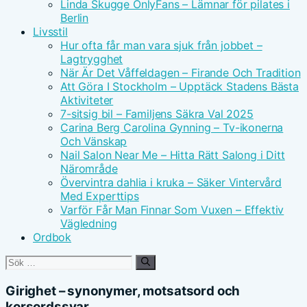
Linda Skugge OnlyFans – Lämnar för pilates i
Berlin
Livsstil
Hur ofta får man vara sjuk från jobbet –
Lagtrygghet
När Är Det Våffeldagen – Firande Och Tradition
Att Göra I Stockholm – Upptäck Stadens Bästa
Aktiviteter
7-sitsig bil – Familjens Säkra Val 2025
Carina Berg Carolina Gynning – Tv-ikonerna
Och Vänskap
Nail Salon Near Me – Hitta Rätt Salong i Ditt
Närområde
Övervintra dahlia i kruka – Säker Vintervård
Med Experttips
Varför Får Man Finnar Som Vuxen – Effektiv
Vägledning
Ordbok
Sök
efter:
Girighet – synonymer, motsatsord och
korsordssvar