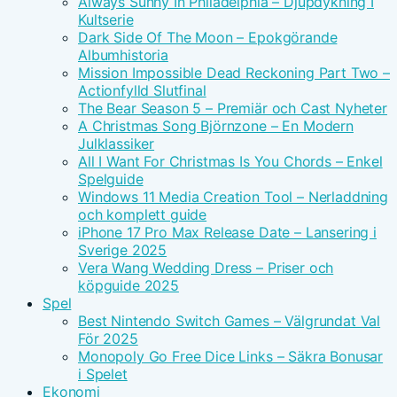
Always Sunny In Philadelphia – Djupdykning I
Kultserie
Dark Side Of The Moon – Epokgörande
Albumhistoria
Mission Impossible Dead Reckoning Part Two –
Actionfylld Slutfinal
The Bear Season 5 – Premiär och Cast Nyheter
A Christmas Song Björnzone – En Modern
Julklassiker
All I Want For Christmas Is You Chords – Enkel
Spelguide
Windows 11 Media Creation Tool – Nerladdning
och komplett guide
iPhone 17 Pro Max Release Date – Lansering i
Sverige 2025
Vera Wang Wedding Dress – Priser och
köpguide 2025
Spel
Best Nintendo Switch Games – Välgrundat Val
För 2025
Monopoly Go Free Dice Links – Säkra Bonusar
i Spelet
Ekonomi