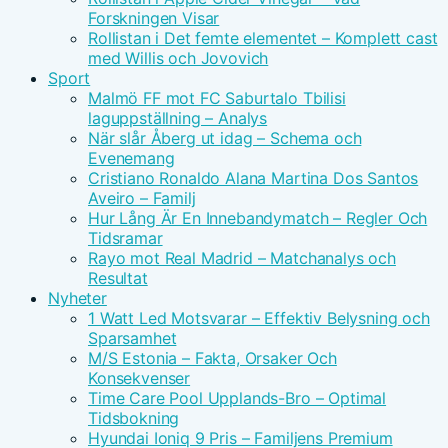
Forskningen Visar
Rollistan i Det femte elementet – Komplett cast
med Willis och Jovovich
Sport
Malmö FF mot FC Saburtalo Tbilisi
laguppställning – Analys
När slår Åberg ut idag – Schema och
Evenemang
Cristiano Ronaldo Alana Martina Dos Santos
Aveiro – Familj
Hur Lång Är En Innebandymatch – Regler Och
Tidsramar
Rayo mot Real Madrid – Matchanalys och
Resultat
Nyheter
1 Watt Led Motsvarar – Effektiv Belysning och
Sparsamhet
M/S Estonia – Fakta, Orsaker Och
Konsekvenser
Time Care Pool Upplands-Bro – Optimal
Tidsbokning
Hyundai Ioniq 9 Pris – Familjens Premium