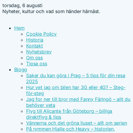
torsdag, 6 augusti
Nyheter, kultur och vad som händer härnäst.
Hem
Cookie Policy
Historia
Kontakt
Nyhetsbrev
Om oss
Tipsa oss
Blogg
Saker du kan göra i Prag – 5 tips för din resa
2025
Hur vet jag om bilen har 3G eller 4G? – Steg-
för-steg
Jag for ner till bror med Fanny Färingö – allt du
behöver veta
Flyg till Alicante från Göteborg – billiga
direktflyg & tips
Vännerna och det gröna ljuset – allt om serien
På rymmen Hjalle och Heavy – historien,