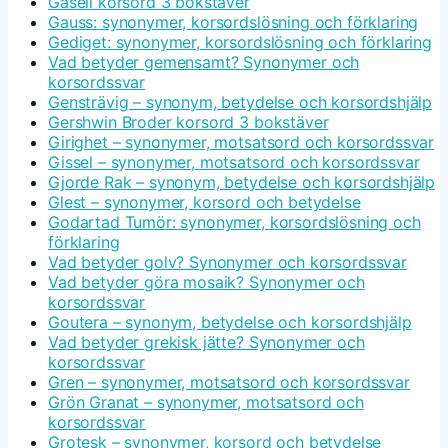
Gasell korsord 3 bokstäver
Gauss: synonymer, korsordslösning och förklaring
Gediget: synonymer, korsordslösning och förklaring
Vad betyder gemensamt? Synonymer och
korsordssvar
Gensträvig – synonym, betydelse och korsordshjälp
Gershwin Broder korsord 3 bokstäver
Girighet – synonymer, motsatsord och korsordssvar
Gissel – synonymer, motsatsord och korsordssvar
Gjorde Rak – synonym, betydelse och korsordshjälp
Glest – synonymer, korsord och betydelse
Godartad Tumör: synonymer, korsordslösning och
förklaring
Vad betyder golv? Synonymer och korsordssvar
Vad betyder göra mosaik? Synonymer och
korsordssvar
Goutera – synonym, betydelse och korsordshjälp
Vad betyder grekisk jätte? Synonymer och
korsordssvar
Gren – synonymer, motsatsord och korsordssvar
Grön Granat – synonymer, motsatsord och
korsordssvar
Grotesk – synonymer, korsord och betydelse