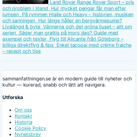
Land Rover Range Rover Sport – pris
och problem i Irland
Hur mycket pengar får man efter
lumpen
På rymmen Hjalle och Heavy – historien, musiken
och sanningen
Hur länge håller en bergvärmepump?
Livslängd & byte
Vännerna och det gröna ljuset – allt om
serien
Säger man grattis på mors dag? Guide med
exempel och texter
Flyg till Alicante från Göteborg –
billiga direktflyg & tips
Enkel tacopaj med crème fraiche
– recept och tips
sammanfattningen.se är en modern guide till nyheter och
kultur — kurerad, snabb och lätt att navigera.
Utforska
Om oss
Kontakt
Historia
Cookie Policy
Nyhetsbrev