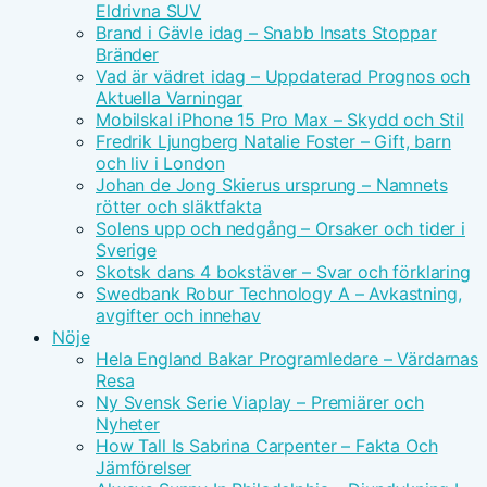
Eldrivna SUV
Brand i Gävle idag – Snabb Insats Stoppar
Bränder
Vad är vädret idag – Uppdaterad Prognos och
Aktuella Varningar
Mobilskal iPhone 15 Pro Max – Skydd och Stil
Fredrik Ljungberg Natalie Foster – Gift, barn
och liv i London
Johan de Jong Skierus ursprung – Namnets
rötter och släktfakta
Solens upp och nedgång – Orsaker och tider i
Sverige
Skotsk dans 4 bokstäver – Svar och förklaring
Swedbank Robur Technology A – Avkastning,
avgifter och innehav
Nöje
Hela England Bakar Programledare – Värdarnas
Resa
Ny Svensk Serie Viaplay – Premiärer och
Nyheter
How Tall Is Sabrina Carpenter – Fakta Och
Jämförelser