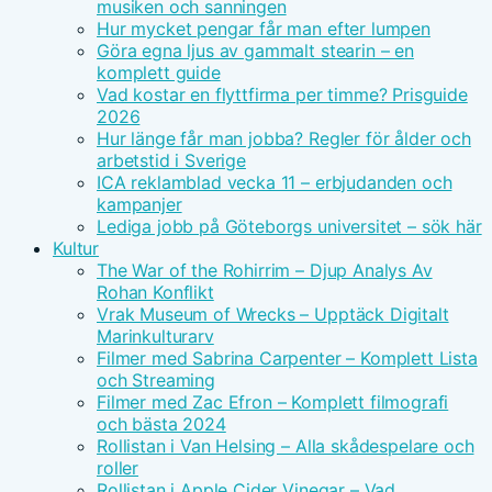
musiken och sanningen
Hur mycket pengar får man efter lumpen
Göra egna ljus av gammalt stearin – en
komplett guide
Vad kostar en flyttfirma per timme? Prisguide
2026
Hur länge får man jobba? Regler för ålder och
arbetstid i Sverige
ICA reklamblad vecka 11 – erbjudanden och
kampanjer
Lediga jobb på Göteborgs universitet – sök här
Kultur
The War of the Rohirrim – Djup Analys Av
Rohan Konflikt
Vrak Museum of Wrecks – Upptäck Digitalt
Marinkulturarv
Filmer med Sabrina Carpenter – Komplett Lista
och Streaming
Filmer med Zac Efron – Komplett filmografi
och bästa 2024
Rollistan i Van Helsing – Alla skådespelare och
roller
Rollistan i Apple Cider Vinegar – Vad