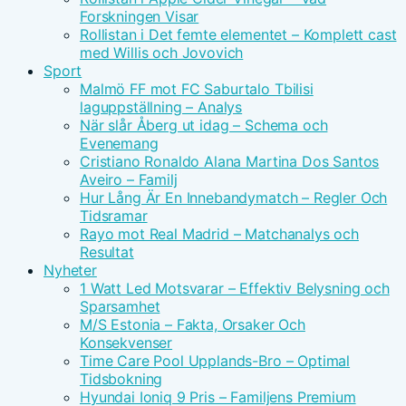
Forskningen Visar
Rollistan i Det femte elementet – Komplett cast
med Willis och Jovovich
Sport
Malmö FF mot FC Saburtalo Tbilisi
laguppställning – Analys
När slår Åberg ut idag – Schema och
Evenemang
Cristiano Ronaldo Alana Martina Dos Santos
Aveiro – Familj
Hur Lång Är En Innebandymatch – Regler Och
Tidsramar
Rayo mot Real Madrid – Matchanalys och
Resultat
Nyheter
1 Watt Led Motsvarar – Effektiv Belysning och
Sparsamhet
M/S Estonia – Fakta, Orsaker Och
Konsekvenser
Time Care Pool Upplands-Bro – Optimal
Tidsbokning
Hyundai Ioniq 9 Pris – Familjens Premium