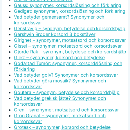
Gauss: synonymer, korsordslösning och förklaring
Gediget: synonymer, korsordslösning och förklaring
Vad betyder gemensamt? Synonymer och
korsordssvar
Gensträvig – synonym, betydelse och korsordshjälp
Gershwin Broder korsord 3 bokstäver
Girighet – synonymer, motsatsord och korsordssvar
Gissel – synonymer, motsatsord och korsordssvar
Gjorde Rak – synonym, betydelse och korsordshjälp
Glest – synonymer, korsord och betydelse
Godartad Tumör: synonymer, korsordslösning och
förklaring
Vad betyder golv? Synonymer och korsordssvar
Vad betyder göra mosaik? Synonymer och
korsordssvar
Goutera – synonym, betydelse och korsordshjälp
Vad betyder grekisk jätte? Synonymer och
korsordssvar
Gren – synonymer, motsatsord och korsordssvar
Grön Granat – synonymer, motsatsord och
korsordssvar
Grotesk – synonymer, korsord och betydelse