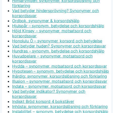
Himlarymden: synonymer, korsordslösning och
förklaring
Vad betyder hindersprövning? Synonymer och
korsordssvar
Ordbok, synonymer & korsordshjälp
Hjulspår – synonym, betydelse och korsordshjälp
Höjd Kinsey – synonymer, motsatsord och
korsordssvar
Honolulu Ö – synonymer, korsord och betydelse
Vad betyder huden? Synonymer och korsordssvar
Hundras – synonym, betydelse och korsordshjälp
Huvudpelare – synonymer, motsatsord och
korsordssvar
Hydda – synonymer, motsatsord och korsordssvar
Hypotesen – synonym, betydelse och korsordshjälp
Ihärdig: synonymer, korsordslösning och förklaring
Illusion – synonymer, motsatsord och korsordssvar
Indata – synonymer, motsatsord och korsordssvar
Vad betyder indikator? Synonymer och
korsordssvar
Indiskt Bröd korsord 4 bokstäver
Inhösta: synonymer, korsordslösning och förklaring
Instabilitet – synonym, betydelse och korsordshjälp