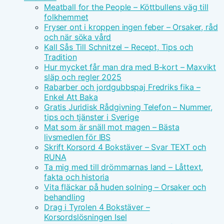
Meatball for the People – Köttbullens väg till
folkhemmet
Fryser ont i kroppen ingen feber – Orsaker, råd
och när söka vård
Kall Sås Till Schnitzel – Recept, Tips och
Tradition
Hur mycket får man dra med B-kort – Maxvikt
släp och regler 2025
Rabarber och jordgubbspaj Fredriks fika –
Enkel Att Baka
Gratis Juridisk Rådgivning Telefon – Nummer,
tips och tjänster i Sverige
Mat som är snäll mot magen – Bästa
livsmedlen för IBS
Skrift Korsord 4 Bokstäver – Svar TEXT och
RUNA
Ta mig med till drömmarnas land – Låttext,
fakta och historia
Vita fläckar på huden solning – Orsaker och
behandling
Drag i Tyrolen 4 Bokstäver –
Korsordslösningen Isel