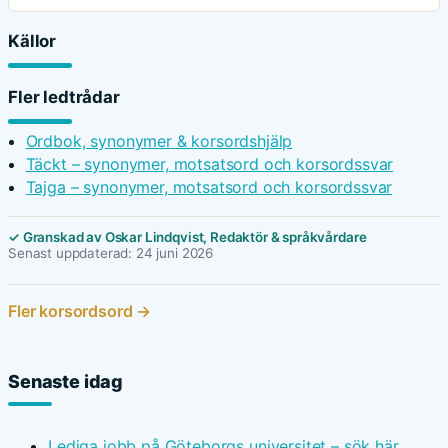
Källor
Fler ledtrådar
Ordbok, synonymer & korsordshjälp
Täckt – synonymer, motsatsord och korsordssvar
Tajga – synonymer, motsatsord och korsordssvar
✓ Granskad av Oskar Lindqvist, Redaktör & språkvårdare
Senast uppdaterad: 24 juni 2026
Fler korsordsord →
Senaste idag
Lediga jobb på Göteborgs universitet – sök här