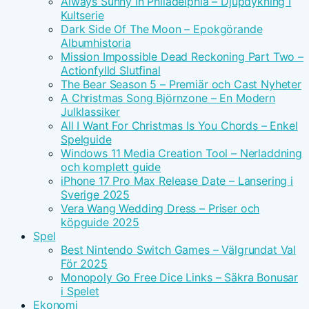
Always Sunny In Philadelphia – Djupdykning I
Kultserie
Dark Side Of The Moon – Epokgörande
Albumhistoria
Mission Impossible Dead Reckoning Part Two –
Actionfylld Slutfinal
The Bear Season 5 – Premiär och Cast Nyheter
A Christmas Song Björnzone – En Modern
Julklassiker
All I Want For Christmas Is You Chords – Enkel
Spelguide
Windows 11 Media Creation Tool – Nerladdning
och komplett guide
iPhone 17 Pro Max Release Date – Lansering i
Sverige 2025
Vera Wang Wedding Dress – Priser och
köpguide 2025
Spel
Best Nintendo Switch Games – Välgrundat Val
För 2025
Monopoly Go Free Dice Links – Säkra Bonusar
i Spelet
Ekonomi