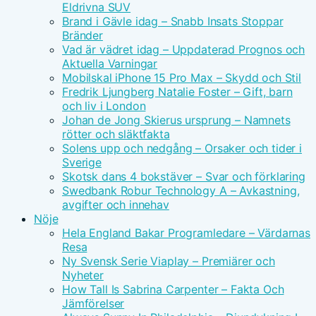
Eldrivna SUV
Brand i Gävle idag – Snabb Insats Stoppar
Bränder
Vad är vädret idag – Uppdaterad Prognos och
Aktuella Varningar
Mobilskal iPhone 15 Pro Max – Skydd och Stil
Fredrik Ljungberg Natalie Foster – Gift, barn
och liv i London
Johan de Jong Skierus ursprung – Namnets
rötter och släktfakta
Solens upp och nedgång – Orsaker och tider i
Sverige
Skotsk dans 4 bokstäver – Svar och förklaring
Swedbank Robur Technology A – Avkastning,
avgifter och innehav
Nöje
Hela England Bakar Programledare – Värdarnas
Resa
Ny Svensk Serie Viaplay – Premiärer och
Nyheter
How Tall Is Sabrina Carpenter – Fakta Och
Jämförelser