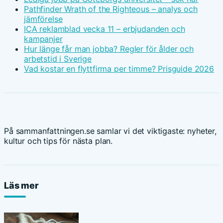
Pathfinder Wrath of the Righteous – analys och
jämförelse
ICA reklamblad vecka 11 – erbjudanden och
kampanjer
Hur länge får man jobba? Regler för ålder och
arbetstid i Sverige
Vad kostar en flyttfirma per timme? Prisguide 2026
På sammanfattningen.se samlar vi det viktigaste: nyheter,
kultur och tips för nästa plan.
Läs mer