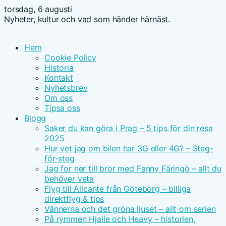
torsdag, 6 augusti
Nyheter, kultur och vad som händer härnäst.
Hem
Cookie Policy
Historia
Kontakt
Nyhetsbrev
Om oss
Tipsa oss
Blogg
Saker du kan göra i Prag – 5 tips för din resa
2025
Hur vet jag om bilen har 3G eller 4G? – Steg-
för-steg
Jag for ner till bror med Fanny Färingö – allt du
behöver veta
Flyg till Alicante från Göteborg – billiga
direktflyg & tips
Vännerna och det gröna ljuset – allt om serien
På rymmen Hjalle och Heavy – historien,