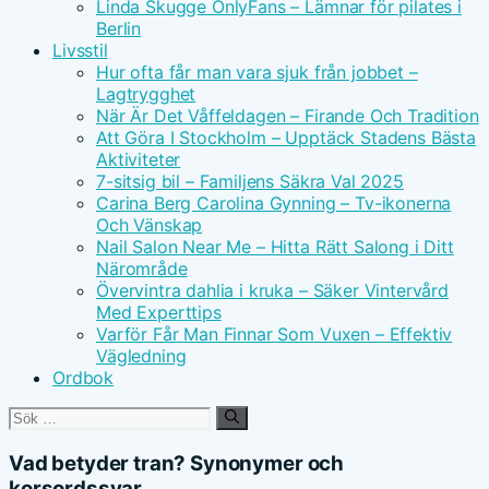
Linda Skugge OnlyFans – Lämnar för pilates i
Berlin
Livsstil
Hur ofta får man vara sjuk från jobbet –
Lagtrygghet
När Är Det Våffeldagen – Firande Och Tradition
Att Göra I Stockholm – Upptäck Stadens Bästa
Aktiviteter
7-sitsig bil – Familjens Säkra Val 2025
Carina Berg Carolina Gynning – Tv-ikonerna
Och Vänskap
Nail Salon Near Me – Hitta Rätt Salong i Ditt
Närområde
Övervintra dahlia i kruka – Säker Vintervård
Med Experttips
Varför Får Man Finnar Som Vuxen – Effektiv
Vägledning
Ordbok
Sök
efter:
Vad betyder tran? Synonymer och
korsordssvar