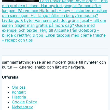
Land Rover Range Rover Sport – pris
och problem i Irland
Hur mycket pengar får man efter
lumpen
På rymmen Hjalle och Heavy – historien, musiken
och sanningen
Hur länge håller en bergvärmepump?
Livslängd & byte
Vännerna och det gröna ljuset – allt om
serien
Säger man grattis på mors dag? Guide med
exempel och texter
Flyg till Alicante från Göteborg –
billiga direktflyg & tips
Enkel tacopaj med crème fraiche
– recept och tips
sammanfattningen.se är en modern guide till nyheter och
kultur — kurerad, snabb och lätt att navigera.
Utforska
Om oss
Kontakt
Historia
Cookie Policy
Nyhetsbrev