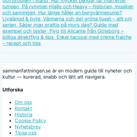
och problem i Irland
Hur mycket pengar får man efter
lumpen
På rymmen Hjalle och Heavy – historien, musiken
och sanningen
Hur länge håller en bergvärmepump?
Livslängd & byte
Vännerna och det gröna ljuset – allt om
serien
Säger man grattis på mors dag? Guide med
exempel och texter
Flyg till Alicante från Göteborg –
billiga direktflyg & tips
Enkel tacopaj med crème fraiche
– recept och tips
sammanfattningen.se är en modern guide till nyheter och
kultur — kurerad, snabb och lätt att navigera.
Utforska
Om oss
Kontakt
Historia
Cookie Policy
Nyhetsbrev
Tipsa oss