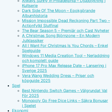
Always Sunny In Philadelphia – Djupdykning I
Kultserie
Dark Side Of The Moon – Epokgörande
Albumhistoria
Mission Impossible Dead Reckoning Part Two –
Actionfylld Slutfinal
The Bear Season 5 – Premiär och Cast Nyheter
A Christmas Song Björnzone – En Modern
Julklassiker
All I Want For Christmas Is You Chords – Enkel
Spelguide
Windows 11 Media Creation Tool – Nerladdning
och komplett guide
iPhone 17 Pro Max Release Date – Lansering i
Sverige 2025
Vera Wang Wedding Dress – Priser och
köpguide 2025
Spel
Best Nintendo Switch Games – Välgrundat Val
För 2025
Monopoly Go Free Dice Links – Säkra Bonusar
i Spelet
Ekonomi