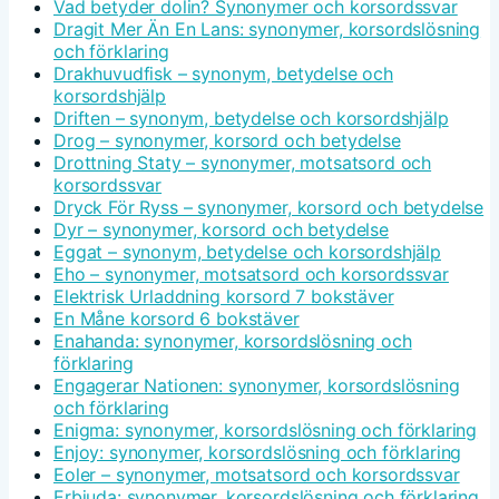
Vad betyder dolin? Synonymer och korsordssvar
Dragit Mer Än En Lans: synonymer, korsordslösning
och förklaring
Drakhuvudfisk – synonym, betydelse och
korsordshjälp
Driften – synonym, betydelse och korsordshjälp
Drog – synonymer, korsord och betydelse
Drottning Staty – synonymer, motsatsord och
korsordssvar
Dryck För Ryss – synonymer, korsord och betydelse
Dyr – synonymer, korsord och betydelse
Eggat – synonym, betydelse och korsordshjälp
Eho – synonymer, motsatsord och korsordssvar
Elektrisk Urladdning korsord 7 bokstäver
En Måne korsord 6 bokstäver
Enahanda: synonymer, korsordslösning och
förklaring
Engagerar Nationen: synonymer, korsordslösning
och förklaring
Enigma: synonymer, korsordslösning och förklaring
Enjoy: synonymer, korsordslösning och förklaring
Eoler – synonymer, motsatsord och korsordssvar
Erbjuda: synonymer, korsordslösning och förklaring