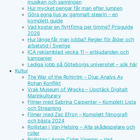
musiken och sanningen
Hur mycket pengar får man efter lumpen
Göra egna ljus av gammalt stearin – en
komplett guide
Vad kostar en flyttfirma per timme? Prisguide
2026
Hur länge får man jobba? Regler för ålder och
arbetstid i Sverige
ICA reklamblad vecka 11 – erbjudanden och
kampanjer
Lediga jobb på Göteborgs universitet – sök här
Kultur
The War of the Rohirrim – Djup Analys Av
Rohan Konflikt
Vrak Museum of Wrecks – Upptäck Digitalt
Marinkulturarv
Filmer med Sabrina Carpenter – Komplett Lista
och Streaming
Filmer med Zac Efron – Komplett filmografi
och bästa 2024
Rollistan i Van Helsing – Alla skådespelare och
roller
Rollistan i Apple Cider Vinegar – Vad