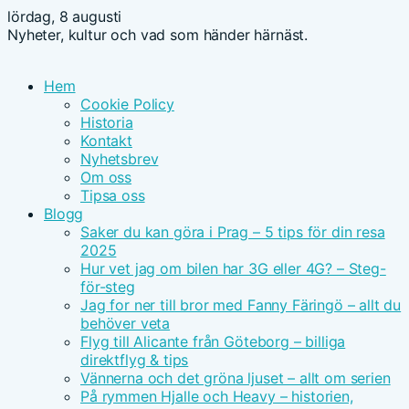
lördag, 8 augusti
Nyheter, kultur och vad som händer härnäst.
Hem
Cookie Policy
Historia
Kontakt
Nyhetsbrev
Om oss
Tipsa oss
Blogg
Saker du kan göra i Prag – 5 tips för din resa
2025
Hur vet jag om bilen har 3G eller 4G? – Steg-
för-steg
Jag for ner till bror med Fanny Färingö – allt du
behöver veta
Flyg till Alicante från Göteborg – billiga
direktflyg & tips
Vännerna och det gröna ljuset – allt om serien
På rymmen Hjalle och Heavy – historien,