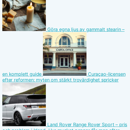
Göra egna ljus av gammalt stearin –
en komplett guide
Curaçao-licensen
efter reformen: myten om stärkt trovärdighet spricker
Land Rover Range Rover Sport – pris