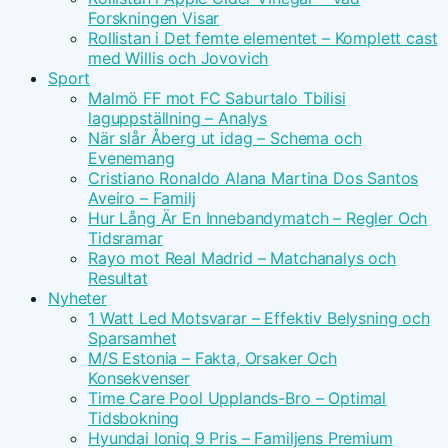
Forskningen Visar
Rollistan i Det femte elementet – Komplett cast
med Willis och Jovovich
Sport
Malmö FF mot FC Saburtalo Tbilisi
laguppställning – Analys
När slår Åberg ut idag – Schema och
Evenemang
Cristiano Ronaldo Alana Martina Dos Santos
Aveiro – Familj
Hur Lång Är En Innebandymatch – Regler Och
Tidsramar
Rayo mot Real Madrid – Matchanalys och
Resultat
Nyheter
1 Watt Led Motsvarar – Effektiv Belysning och
Sparsamhet
M/S Estonia – Fakta, Orsaker Och
Konsekvenser
Time Care Pool Upplands-Bro – Optimal
Tidsbokning
Hyundai Ioniq 9 Pris – Familjens Premium