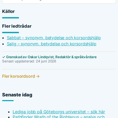
Källor
Fler ledtrådar
Sabbat – synonym, betydelse och korsordshjälp
Salig – synonym, betydelse och korsordshjälp
✓ Granskad av Oskar Lindqvist, Redaktör & språkvårdare
Senast uppdaterad: 24 juni 2026
Fler korsordsord →
Senaste idag
Lediga jobb på Göteborgs universitet – sök här
Pathfinder Wrath of the Righteous – analys och