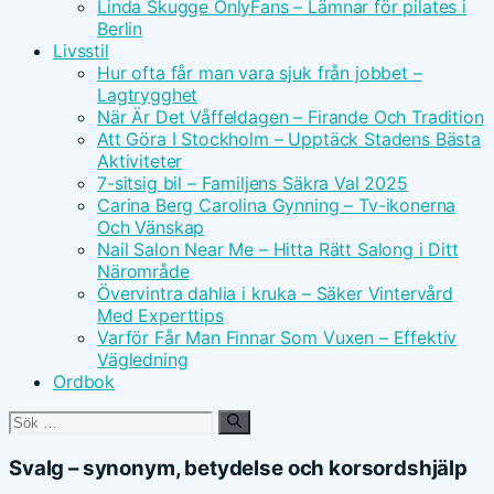
Linda Skugge OnlyFans – Lämnar för pilates i
Berlin
Livsstil
Hur ofta får man vara sjuk från jobbet –
Lagtrygghet
När Är Det Våffeldagen – Firande Och Tradition
Att Göra I Stockholm – Upptäck Stadens Bästa
Aktiviteter
7-sitsig bil – Familjens Säkra Val 2025
Carina Berg Carolina Gynning – Tv-ikonerna
Och Vänskap
Nail Salon Near Me – Hitta Rätt Salong i Ditt
Närområde
Övervintra dahlia i kruka – Säker Vintervård
Med Experttips
Varför Får Man Finnar Som Vuxen – Effektiv
Vägledning
Ordbok
Sök
efter:
Svalg – synonym, betydelse och korsordshjälp