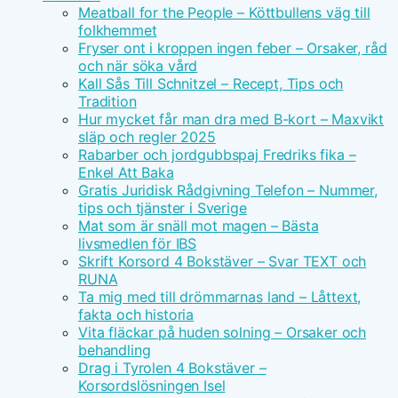
Meatball for the People – Köttbullens väg till
folkhemmet
Fryser ont i kroppen ingen feber – Orsaker, råd
och när söka vård
Kall Sås Till Schnitzel – Recept, Tips och
Tradition
Hur mycket får man dra med B-kort – Maxvikt
släp och regler 2025
Rabarber och jordgubbspaj Fredriks fika –
Enkel Att Baka
Gratis Juridisk Rådgivning Telefon – Nummer,
tips och tjänster i Sverige
Mat som är snäll mot magen – Bästa
livsmedlen för IBS
Skrift Korsord 4 Bokstäver – Svar TEXT och
RUNA
Ta mig med till drömmarnas land – Låttext,
fakta och historia
Vita fläckar på huden solning – Orsaker och
behandling
Drag i Tyrolen 4 Bokstäver –
Korsordslösningen Isel