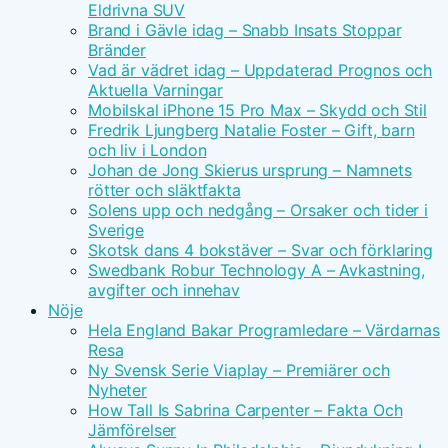
Eldrivna SUV
Brand i Gävle idag – Snabb Insats Stoppar
Bränder
Vad är vädret idag – Uppdaterad Prognos och
Aktuella Varningar
Mobilskal iPhone 15 Pro Max – Skydd och Stil
Fredrik Ljungberg Natalie Foster – Gift, barn
och liv i London
Johan de Jong Skierus ursprung – Namnets
rötter och släktfakta
Solens upp och nedgång – Orsaker och tider i
Sverige
Skotsk dans 4 bokstäver – Svar och förklaring
Swedbank Robur Technology A – Avkastning,
avgifter och innehav
Nöje
Hela England Bakar Programledare – Värdarnas
Resa
Ny Svensk Serie Viaplay – Premiärer och
Nyheter
How Tall Is Sabrina Carpenter – Fakta Och
Jämförelser