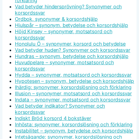
förklaring
Vad betyder hindersprövning? Synonymer och
korsordssvar
Ordbok, synonymer & korsordshjälp
Hjulspår – synonym, betydelse och korsordshjälp
Höjd Kinsey – synonymer, motsatsord och
korsordssvar
Honolulu Ö – synonymer, korsord och betydelse
Vad betyder huden? Synonymer och korsordssvar
Hundras – synonym, betydelse och korsordshjälp
Huvudpelare – synonymer, motsatsord och
korsordssvar
Hydda – synonymer, motsatsord och korsordssvar
Hypotesen – synonym, betydelse och korsordshjälp
Ihärdig: synonymer, korsordslösning och förklaring
Illusion – synonymer, motsatsord och korsordssvar
Indata – synonymer, motsatsord och korsordssvar
Vad betyder indikator? Synonymer och
korsordssvar
Indiskt Bröd korsord 4 bokstäver
Inhösta: synonymer, korsordslösning och förklaring
Instabilitet – synonym, betydelse och korsordshjälp
Intetsägande: synonymer, korsordslösning och