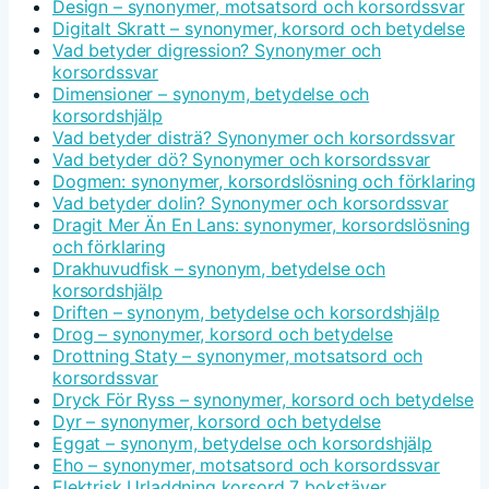
Design – synonymer, motsatsord och korsordssvar
Digitalt Skratt – synonymer, korsord och betydelse
Vad betyder digression? Synonymer och
korsordssvar
Dimensioner – synonym, betydelse och
korsordshjälp
Vad betyder disträ? Synonymer och korsordssvar
Vad betyder dö? Synonymer och korsordssvar
Dogmen: synonymer, korsordslösning och förklaring
Vad betyder dolin? Synonymer och korsordssvar
Dragit Mer Än En Lans: synonymer, korsordslösning
och förklaring
Drakhuvudfisk – synonym, betydelse och
korsordshjälp
Driften – synonym, betydelse och korsordshjälp
Drog – synonymer, korsord och betydelse
Drottning Staty – synonymer, motsatsord och
korsordssvar
Dryck För Ryss – synonymer, korsord och betydelse
Dyr – synonymer, korsord och betydelse
Eggat – synonym, betydelse och korsordshjälp
Eho – synonymer, motsatsord och korsordssvar
Elektrisk Urladdning korsord 7 bokstäver