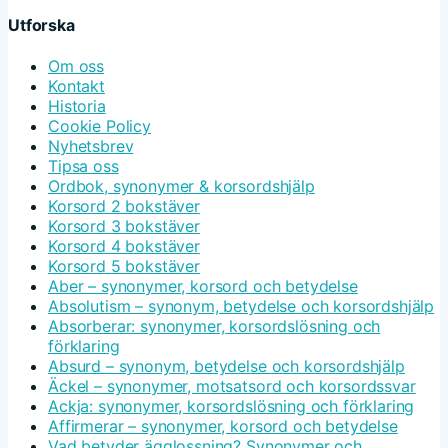
Utforska
Om oss
Kontakt
Historia
Cookie Policy
Nyhetsbrev
Tipsa oss
Ordbok, synonymer & korsordshjälp
Korsord 2 bokstäver
Korsord 3 bokstäver
Korsord 4 bokstäver
Korsord 5 bokstäver
Aber – synonymer, korsord och betydelse
Absolutism – synonym, betydelse och korsordshjälp
Absorberar: synonymer, korsordslösning och
förklaring
Absurd – synonym, betydelse och korsordshjälp
Äckel – synonymer, motsatsord och korsordssvar
Ackja: synonymer, korsordslösning och förklaring
Affirmerar – synonymer, korsord och betydelse
Vad betyder ägglossning? Synonymer och