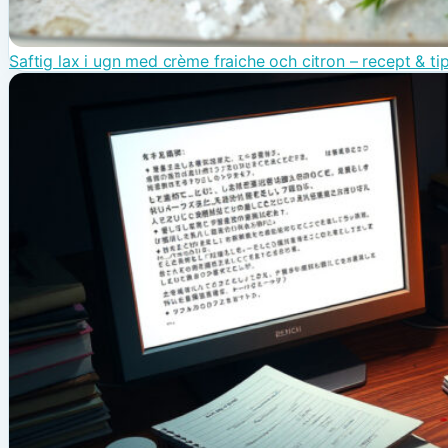
Saftig lax i ugn med crème fraiche och citron – recept & ti