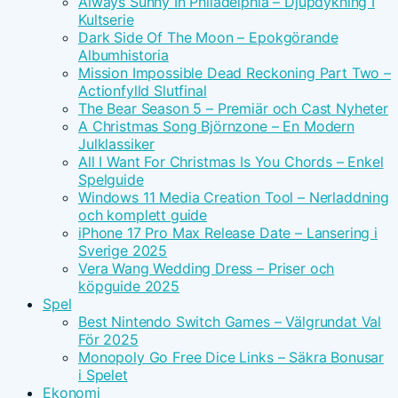
Always Sunny In Philadelphia – Djupdykning I
Kultserie
Dark Side Of The Moon – Epokgörande
Albumhistoria
Mission Impossible Dead Reckoning Part Two –
Actionfylld Slutfinal
The Bear Season 5 – Premiär och Cast Nyheter
A Christmas Song Björnzone – En Modern
Julklassiker
All I Want For Christmas Is You Chords – Enkel
Spelguide
Windows 11 Media Creation Tool – Nerladdning
och komplett guide
iPhone 17 Pro Max Release Date – Lansering i
Sverige 2025
Vera Wang Wedding Dress – Priser och
köpguide 2025
Spel
Best Nintendo Switch Games – Välgrundat Val
För 2025
Monopoly Go Free Dice Links – Säkra Bonusar
i Spelet
Ekonomi