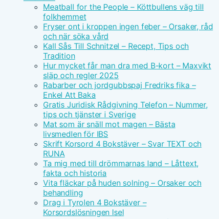
Meatball for the People – Köttbullens väg till
folkhemmet
Fryser ont i kroppen ingen feber – Orsaker, råd
och när söka vård
Kall Sås Till Schnitzel – Recept, Tips och
Tradition
Hur mycket får man dra med B-kort – Maxvikt
släp och regler 2025
Rabarber och jordgubbspaj Fredriks fika –
Enkel Att Baka
Gratis Juridisk Rådgivning Telefon – Nummer,
tips och tjänster i Sverige
Mat som är snäll mot magen – Bästa
livsmedlen för IBS
Skrift Korsord 4 Bokstäver – Svar TEXT och
RUNA
Ta mig med till drömmarnas land – Låttext,
fakta och historia
Vita fläckar på huden solning – Orsaker och
behandling
Drag i Tyrolen 4 Bokstäver –
Korsordslösningen Isel