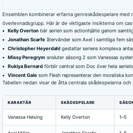
Ensemblen kombinerar erfarna genreskådespelare med ny
överlevnadsgrupp. Här är de viktigaste insikterna om cas
Kelly Overton
bär serien som actionhjälte genom samtlig
Jonathan Scarfe
återvänder som Axel i samtliga fem sä
Christopher Heyerdahl
gestaltar seriens komplexa ant
Missy Peregrym
ansluter säsong 2 som Vanessas syster
Rukiya Bernard
förblir central som Doc över hela seriel
Vincent Gale
som Flesh representerar den moraliska ko
Tabellen nedan visar de åtta centrala skådespelarna och
KARAKTÄR
SKÅDESPELARE
SÄSO
Vanessa Helsing
Kelly Overton
1–5