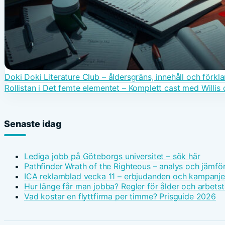
Doki Doki Literature Club – åldersgräns, innehåll och förkla
Rollistan i Det femte elementet – Komplett cast med Willis
Senaste idag
Lediga jobb på Göteborgs universitet – sök här
Pathfinder Wrath of the Righteous – analys och jämfö
ICA reklamblad vecka 11 – erbjudanden och kampanje
Hur länge får man jobba? Regler för ålder och arbetst
Vad kostar en flyttfirma per timme? Prisguide 2026