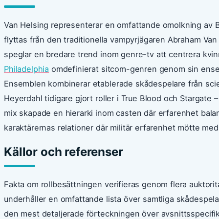
Van Helsing representerar en omfattande omolkning av B
flyttas från den traditionella vampyrjägaren Abraham Van H
speglar en bredare trend inom genre-tv att centrera kvinnl
Philadelphia
omdefinierat sitcom-genren genom sin ens
Ensemblen kombinerar etablerade skådespelare från scien
Heyerdahl tidigare gjort roller i True Blood och Starga
mix skapade en hierarki inom casten där erfarenhet balan
karaktärernas relationer där militär erfarenhet mötte medi
Källor och referenser
Fakta om rollbesättningen verifieras genom flera auktorita
underhåller en omfattande lista över samtliga skådespela
den mest detaljerade förteckningen över avsnittsspecif