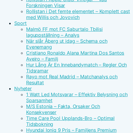
Forskningen Visar
Rollistan i Det femte elementet – Komplett cast
med Willis och Jovovich
Sport
Malmö FF mot FC Saburtalo Tbilisi
laguppställning – Analys
När slår Åberg ut idag – Schema och
Evenemang
Cristiano Ronaldo Alana Martina Dos Santos
Aveiro – Familj
Hur Lång Är En Innebandymatch – Regler Och
Tidsramar
Rayo mot Real Madrid – Matchanalys och
Resultat
Nyheter
1 Watt Led Motsvarar – Effektiv Belysning och
Sparsamhet
M/S Estonia – Fakta, Orsaker Och
Konsekvenser
Time Care Pool Upplands-Bro – Optimal
Tidsbokning
Hyundai Ioniq 9 Pris – Familjens Premium