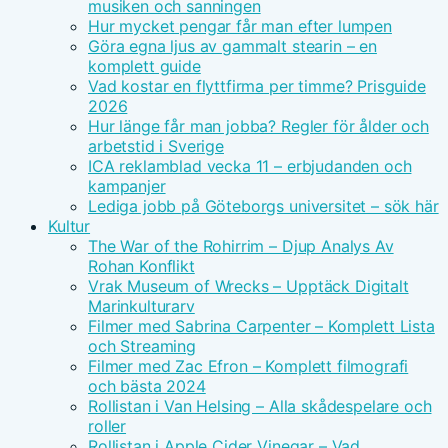
musiken och sanningen
Hur mycket pengar får man efter lumpen
Göra egna ljus av gammalt stearin – en
komplett guide
Vad kostar en flyttfirma per timme? Prisguide
2026
Hur länge får man jobba? Regler för ålder och
arbetstid i Sverige
ICA reklamblad vecka 11 – erbjudanden och
kampanjer
Lediga jobb på Göteborgs universitet – sök här
Kultur
The War of the Rohirrim – Djup Analys Av
Rohan Konflikt
Vrak Museum of Wrecks – Upptäck Digitalt
Marinkulturarv
Filmer med Sabrina Carpenter – Komplett Lista
och Streaming
Filmer med Zac Efron – Komplett filmografi
och bästa 2024
Rollistan i Van Helsing – Alla skådespelare och
roller
Rollistan i Apple Cider Vinegar – Vad