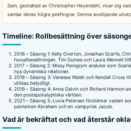
Sam, gestaltad av Christopher Heyerdahl, visar sig var
samlar deras högra pekfingrar. Denna avslöjande utvec
Timeline: Rollbesättning över säsong
2016 – Säsong 1
: Kelly Overton, Jonathan Scarfe, Ch
huvudbesättningen. Tim Guinee och Laura Mennell till
2017 – Säsong 2
: Missy Peregrym ansluter som Scarlet
nya dynamiska relationer.
2018 – Säsong 3
: Vanessa Walsh och Kendall Cross ti
utökas betydligt.
2019 – Säsong 4
: Anna Galvin och Richard Harmon ans
den postapokalyptiska världen.
2021 – Säsong 5
: Luvia Petersen förstärker casten s
patriarken Abraham och en vampyrisk Jacob.
Vad är bekräftat och vad återstår okla