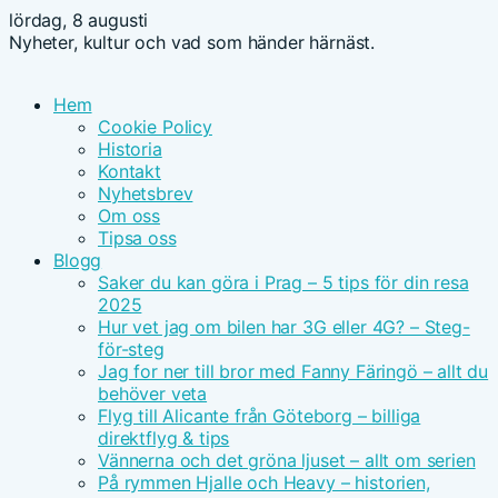
lördag, 8 augusti
Nyheter, kultur och vad som händer härnäst.
Hem
Cookie Policy
Historia
Kontakt
Nyhetsbrev
Om oss
Tipsa oss
Blogg
Saker du kan göra i Prag – 5 tips för din resa
2025
Hur vet jag om bilen har 3G eller 4G? – Steg-
för-steg
Jag for ner till bror med Fanny Färingö – allt du
behöver veta
Flyg till Alicante från Göteborg – billiga
direktflyg & tips
Vännerna och det gröna ljuset – allt om serien
På rymmen Hjalle och Heavy – historien,