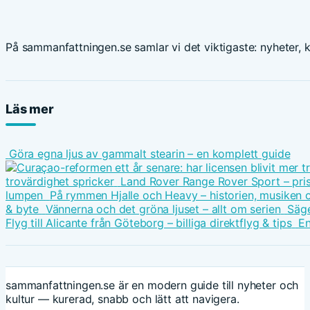
På sammanfattningen.se samlar vi det viktigaste: nyheter, ku
Läs mer
Göra egna ljus av gammalt stearin – en komplett guide
trovärdighet spricker
Land Rover Range Rover Sport – pris
lumpen
På rymmen Hjalle och Heavy – historien, musiken 
& byte
Vännerna och det gröna ljuset – allt om serien
Säge
Flyg till Alicante från Göteborg – billiga direktflyg & tips
En
sammanfattningen.se är en modern guide till nyheter och
kultur — kurerad, snabb och lätt att navigera.