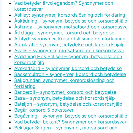
Vad betyder ärvd egendom? Synonymer och
korsordssvar
Ashley: synonymer, korsordslösning och förklaring
Åskådning – synonym, betydelse och korsordshjälp
Åstunda – synonymer, motsatsord och korsordssvar
Ättelägg – synonymer, korsord och betydelse
Attityd: synonymer, korsordslösning och förklaring
Autokrati – synonym, betydelse och korsordshjälp
Avans – synonymer, motsatsord och korsordssvar
Avdelning Hos Polisen – synonym, betydelse och
korsordshjälp
Avskedsord – synonymer, korsord och betydelse
Backsmultron – synonymer, korsord och betydelse
Bakgrunden: synonymer, korsordslösning och
förklaring
Banderoll – synonymer, korsord och betydelse
Basa – synonym, betydelse och korsordshjälp
Bataljon – synonym, betydelse och korsordshjälp
Begär korsord 5 bokstäver
Begåvning – synonym, betydelse och korsordshjälp
Vad betyder bekant? Synonymer och korsordssvar
Beklagar Sorgen – synonymer, motsatsord och