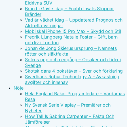
Eldrivna SUV
Brand i Gävle idag – Snabb Insats Stoppar
Bränder
Vad är vädret idag – Uppdaterad Prognos och
Aktuella Varningar
Mobilskal iPhone 15 Pro Max – Skydd och Stil
Fredrik Ljungberg Natalie Foster – Gift, barn
och liv i London
Johan de Jong Skierus ursprung – Namnets
rötter och släktfakta
Solens upp och nedgång – Orsaker och tider i
Sverige
Skotsk dans 4 bokstäver – Svar och förklaring
Swedbank Robur Technology A – Avkastning,
avgifter och innehav
Nöje
Hela England Bakar Programledare – Värdarnas
Resa
Ny Svensk Serie Viaplay – Premiärer och
Nyheter
How Tall Is Sabrina Carpenter – Fakta Och
Jämförelser