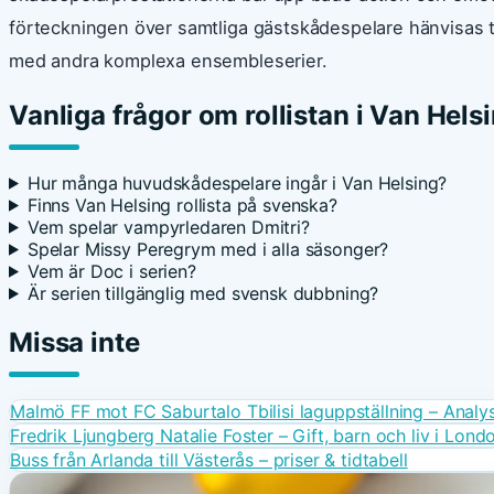
förteckningen över samtliga gästskådespelare hänvisas 
med andra komplexa ensembleserier.
Vanliga frågor om rollistan i Van Hels
Hur många huvudskådespelare ingår i Van Helsing?
Finns Van Helsing rollista på svenska?
Vem spelar vampyrledaren Dmitri?
Spelar Missy Peregrym med i alla säsonger?
Vem är Doc i serien?
Är serien tillgänglig med svensk dubbning?
Missa inte
Malmö FF mot FC Saburtalo Tbilisi laguppställning – Analy
Fredrik Ljungberg Natalie Foster – Gift, barn och liv i Lond
Buss från Arlanda till Västerås – priser & tidtabell