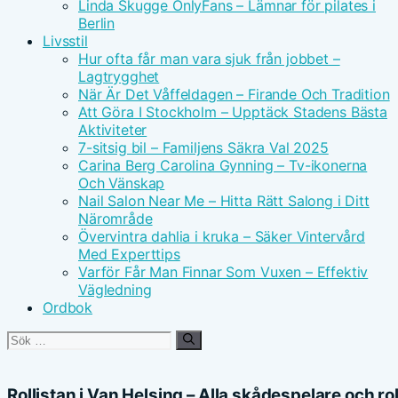
Linda Skugge OnlyFans – Lämnar för pilates i
Berlin
Livsstil
Hur ofta får man vara sjuk från jobbet –
Lagtrygghet
När Är Det Våffeldagen – Firande Och Tradition
Att Göra I Stockholm – Upptäck Stadens Bästa
Aktiviteter
7-sitsig bil – Familjens Säkra Val 2025
Carina Berg Carolina Gynning – Tv-ikonerna
Och Vänskap
Nail Salon Near Me – Hitta Rätt Salong i Ditt
Närområde
Övervintra dahlia i kruka – Säker Vintervård
Med Experttips
Varför Får Man Finnar Som Vuxen – Effektiv
Vägledning
Ordbok
Sök
efter:
Rollistan i Van Helsing – Alla skådespelare och rol