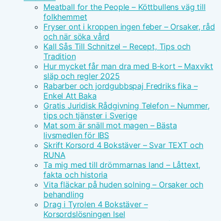
Meatball for the People – Köttbullens väg till
folkhemmet
Fryser ont i kroppen ingen feber – Orsaker, råd
och när söka vård
Kall Sås Till Schnitzel – Recept, Tips och
Tradition
Hur mycket får man dra med B-kort – Maxvikt
släp och regler 2025
Rabarber och jordgubbspaj Fredriks fika –
Enkel Att Baka
Gratis Juridisk Rådgivning Telefon – Nummer,
tips och tjänster i Sverige
Mat som är snäll mot magen – Bästa
livsmedlen för IBS
Skrift Korsord 4 Bokstäver – Svar TEXT och
RUNA
Ta mig med till drömmarnas land – Låttext,
fakta och historia
Vita fläckar på huden solning – Orsaker och
behandling
Drag i Tyrolen 4 Bokstäver –
Korsordslösningen Isel