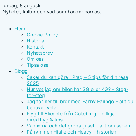
lördag, 8 augusti
Nyheter, kultur och vad som händer härnäst.
Hem
Cookie Policy
Historia
Kontakt
Nyhetsbrev
Om oss
Tipsa oss
Blogg
Saker du kan göra i Prag – 5 tips för din resa
2025
Hur vet jag om bilen har 3G eller 4G? – Steg-
för-steg
Jag for ner till bror med Fanny Färingö – allt du
behöver veta
Flyg till Alicante från Göteborg – billiga
direktflyg & tips
Vännerna och det gröna ljuset – allt om serien
På rymmen Hjalle och Heavy – historien,