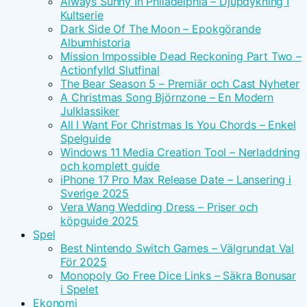
Always Sunny In Philadelphia – Djupdykning I
Kultserie
Dark Side Of The Moon – Epokgörande
Albumhistoria
Mission Impossible Dead Reckoning Part Two –
Actionfylld Slutfinal
The Bear Season 5 – Premiär och Cast Nyheter
A Christmas Song Björnzone – En Modern
Julklassiker
All I Want For Christmas Is You Chords – Enkel
Spelguide
Windows 11 Media Creation Tool – Nerladdning
och komplett guide
iPhone 17 Pro Max Release Date – Lansering i
Sverige 2025
Vera Wang Wedding Dress – Priser och
köpguide 2025
Spel
Best Nintendo Switch Games – Välgrundat Val
För 2025
Monopoly Go Free Dice Links – Säkra Bonusar
i Spelet
Ekonomi