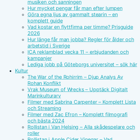
musiken och sanningen
Hur mycket pengar får man efter lumpen
Göra egna ljus av gammalt stearin – en
komplett guide
Vad kostar en flyttfirma per timme? Prisguide
2026
Hur länge får man jobba? Regler för ålder och
arbetstid i Sverige
ICA reklamblad vecka 11 – erbjudanden och
kampanjer
Lediga jobb på Göteborgs universitet – sök här
Kultur
The War of the Rohirrim – Djup Analys Av
Rohan Konflikt
Vrak Museum of Wrecks – Upptäck Digitalt
Marinkulturarv
Filmer med Sabrina Carpenter – Komplett Lista
och Streaming
Filmer med Zac Efron – Komplett filmografi
och bästa 2024
Rollistan i Van Helsing – Alla skådespelare och
roller
Rollistan i Apple Cider Vinegar – Vad