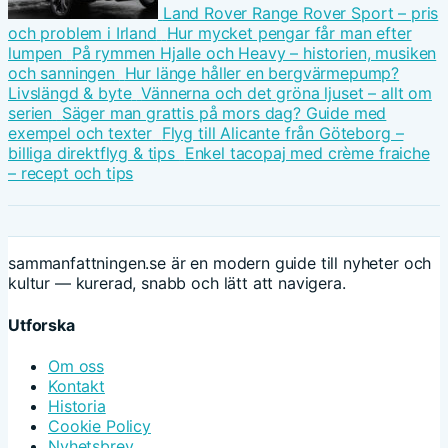
Land Rover Range Rover Sport – pris
och problem i Irland
Hur mycket pengar får man efter
lumpen
På rymmen Hjalle och Heavy – historien, musiken
och sanningen
Hur länge håller en bergvärmepump?
Livslängd & byte
Vännerna och det gröna ljuset – allt om
serien
Säger man grattis på mors dag? Guide med
exempel och texter
Flyg till Alicante från Göteborg –
billiga direktflyg & tips
Enkel tacopaj med crème fraiche
– recept och tips
sammanfattningen.se är en modern guide till nyheter och
kultur — kurerad, snabb och lätt att navigera.
Utforska
Om oss
Kontakt
Historia
Cookie Policy
Nyhetsbrev