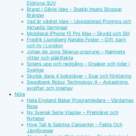
Eldrivna SUV
Brand i Gävle idag – Snabb Insats Stoppar
Bränder
Vad är vädret idag – Uppdaterad Prognos och
Aktuella Varningar
Mobilskal iPhone 15 Pro Max – Skydd och Stil
Fredrik Ljungberg Natalie Foster – Gift, barn
och liv i London
Johan de Jong Skierus ursprung – Namnets
rötter och släktfakta
Solens upp och nedgång – Orsaker och tider i
Sverige
Skotsk dans 4 bokstäver – Svar och förklaring
Swedbank Robur Technology A – Avkastning,
avgifter och innehav
Nöje
Hela England Bakar Programledare – Värdarnas
Resa
Ny Svensk Serie Viaplay – Premiärer och
Nyheter
How Tall Is Sabrina Carpenter – Fakta Och
Jämförelser