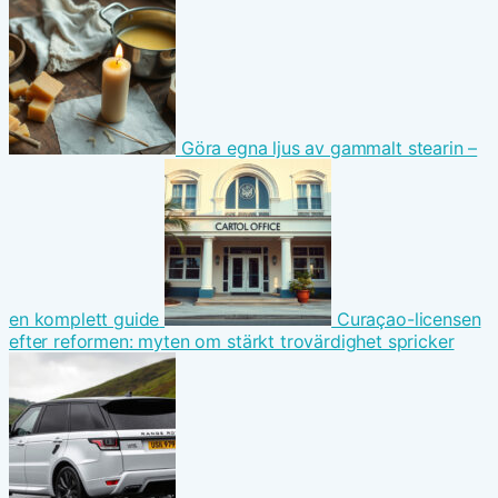
Göra egna ljus av gammalt stearin –
en komplett guide
Curaçao-licensen
efter reformen: myten om stärkt trovärdighet spricker