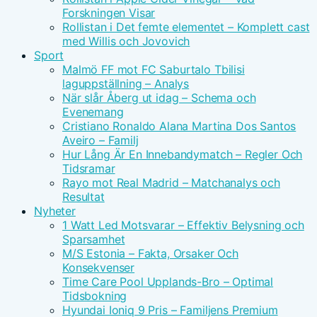
Forskningen Visar
Rollistan i Det femte elementet – Komplett cast
med Willis och Jovovich
Sport
Malmö FF mot FC Saburtalo Tbilisi
laguppställning – Analys
När slår Åberg ut idag – Schema och
Evenemang
Cristiano Ronaldo Alana Martina Dos Santos
Aveiro – Familj
Hur Lång Är En Innebandymatch – Regler Och
Tidsramar
Rayo mot Real Madrid – Matchanalys och
Resultat
Nyheter
1 Watt Led Motsvarar – Effektiv Belysning och
Sparsamhet
M/S Estonia – Fakta, Orsaker Och
Konsekvenser
Time Care Pool Upplands-Bro – Optimal
Tidsbokning
Hyundai Ioniq 9 Pris – Familjens Premium