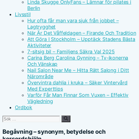
Linda Skugge OnlyFans – Lämnar för pilates i
Berlin
Livsstil
Hur ofta får man vara sjuk från jobbet –
Lagtrygghet
När Är Det Våffeldagen – Firande Och Tradition
Att Göra I Stockholm – Upptäck Stadens Bästa
Aktiviteter
7-sitsig bil – Familjens Säkra Val 2025
Carina Berg Carolina Gynning – Tv-ikonerna
Och Vänskap
Nail Salon Near Me – Hitta Rätt Salong i Ditt
Närområde
Övervintra dahlia i kruka – Säker Vintervård
Med Experttips
Varför Får Man Finnar Som Vuxen – Effektiv
Vägledning
Ordbok
Sök
efter:
Begåvning – synonym, betydelse och
korsordshjälp