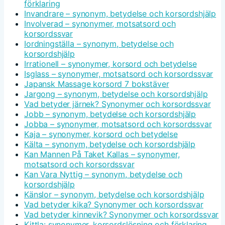
förklaring
Invandrare – synonym, betydelse och korsordshjälp
Involverad – synonymer, motsatsord och
korsordssvar
Iordningställa – synonym, betydelse och
korsordshjälp
Irrationell – synonymer, korsord och betydelse
Isglass – synonymer, motsatsord och korsordssvar
Japansk Massage korsord 7 bokstäver
Jargong – synonym, betydelse och korsordshjälp
Vad betyder järnek? Synonymer och korsordssvar
Jobb – synonym, betydelse och korsordshjälp
Jobba – synonymer, motsatsord och korsordssvar
Kaja – synonymer, korsord och betydelse
Kälta – synonym, betydelse och korsordshjälp
Kan Mannen På Taket Kallas – synonymer,
motsatsord och korsordssvar
Kan Vara Nyttig – synonym, betydelse och
korsordshjälp
Känslor – synonym, betydelse och korsordshjälp
Vad betyder kika? Synonymer och korsordssvar
Vad betyder kinnevik? Synonymer och korsordssvar
Kittla: synonymer, korsordslösning och förklaring