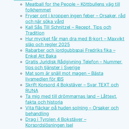
Meatball for the People – Köttbullens väg till
folkhemmet
Fryser ont i kroppen ingen feber – Orsaker, råd
och när söka vård
Kall Sås Till Schnitzel – Recept, Tips och
Tradition
Hur mycket får man dra med B-kort – Maxvikt
släp och regler 2025
Rabarber och jordgubbspaj Fredriks fika –
Enkel Att Baka
Gratis Juridisk Rådgivning Telefon – Nummer,
tips och tjänster i Sverige
Mat som är snäll mot magen – Bästa
livsmedlen för IBS
Skrift Korsord 4 Bokstäver – Svar TEXT och
RUNA
Ta mig med till drömmarnas land – Låttext,
fakta och historia
Vita fläckar på huden solning – Orsaker och
behandling
Drag i Tyrolen 4 Bokstäver –
Korsordslösningen Isel