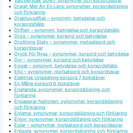
Vad betyder dolin? Synonymer och korsordssvar
Dragit Mer Än En Lans: synonymer, korsordslösning
och förklaring
Drakhuvudfisk – synonym, betydelse och
korsordshjälp
Driften – synonym, betydelse och korsordshjälp
Drog – synonymer, korsord och betydelse
Drottning Staty – synonymer, motsatsord och
korsordssvar
Dryck För Ryss – synonymer, korsord och betydelse
Dyr – synonymer, korsord och betydelse
Eggat – synonym, betydelse och korsordshjälp
Eho – synonymer, motsatsord och korsordssvar
Elektrisk Urladdning korsord 7 bokstäver
En Måne korsord 6 bokstäver
Enahanda: synonymer, korsordslösning och
förklaring
Engagerar Nationen: synonymer, korsordslösning
och förklaring
Enigma: synonymer, korsordslösning och förklaring
Enjoy: synonymer, korsordslösning och förklaring
Eoler – synonymer, motsatsord och korsordssvar
Erbjuda: synonymer, korsordslösning och förklaring