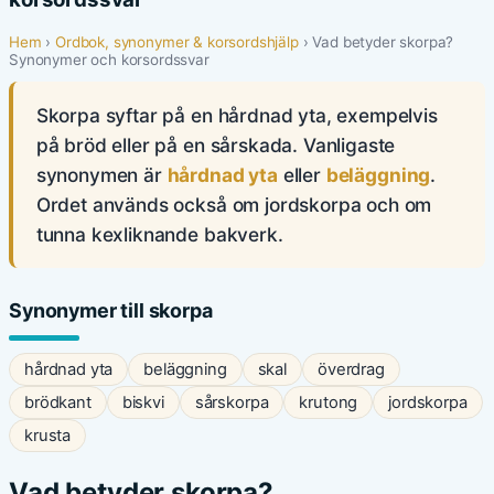
Hem
›
Ordbok, synonymer & korsordshjälp
› Vad betyder skorpa?
Synonymer och korsordssvar
Skorpa syftar på en hårdnad yta, exempelvis
på bröd eller på en sårskada. Vanligaste
synonymen är
hårdnad yta
eller
beläggning
.
Ordet används också om jordskorpa och om
tunna kexliknande bakverk.
Synonymer till skorpa
hårdnad yta
beläggning
skal
överdrag
brödkant
biskvi
sårskorpa
krutong
jordskorpa
krusta
Vad betyder skorpa?