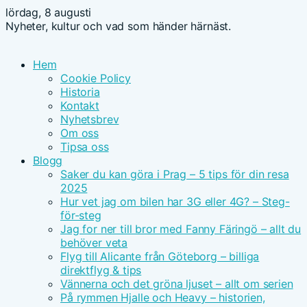
lördag, 8 augusti
Nyheter, kultur och vad som händer härnäst.
Hem
Cookie Policy
Historia
Kontakt
Nyhetsbrev
Om oss
Tipsa oss
Blogg
Saker du kan göra i Prag – 5 tips för din resa
2025
Hur vet jag om bilen har 3G eller 4G? – Steg-
för-steg
Jag for ner till bror med Fanny Färingö – allt du
behöver veta
Flyg till Alicante från Göteborg – billiga
direktflyg & tips
Vännerna och det gröna ljuset – allt om serien
På rymmen Hjalle och Heavy – historien,