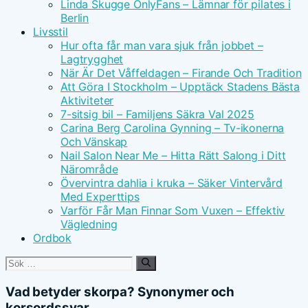
Linda Skugge OnlyFans – Lämnar för pilates i
Berlin
Livsstil
Hur ofta får man vara sjuk från jobbet –
Lagtrygghet
När Är Det Våffeldagen – Firande Och Tradition
Att Göra I Stockholm – Upptäck Stadens Bästa
Aktiviteter
7-sitsig bil – Familjens Säkra Val 2025
Carina Berg Carolina Gynning – Tv-ikonerna
Och Vänskap
Nail Salon Near Me – Hitta Rätt Salong i Ditt
Närområde
Övervintra dahlia i kruka – Säker Vintervård
Med Experttips
Varför Får Man Finnar Som Vuxen – Effektiv
Vägledning
Ordbok
Sök
efter:
Vad betyder skorpa? Synonymer och
korsordssvar