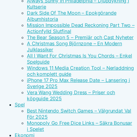
Always Sunny In Philadelphia – Djupdykning I
Kultserie
Dark Side Of The Moon – Epokgörande
Albumhistoria
Mission Impossible Dead Reckoning Part Two –
Actionfylld Slutfinal
The Bear Season 5 – Premiär och Cast Nyheter
A Christmas Song Björnzone – En Modern
Julklassiker
All I Want For Christmas Is You Chords – Enkel
Spelguide
Windows 11 Media Creation Tool – Nerladdning
och komplett guide
iPhone 17 Pro Max Release Date – Lansering i
Sverige 2025
Vera Wang Wedding Dress – Priser och
köpguide 2025
Spel
Best Nintendo Switch Games – Välgrundat Val
För 2025
Monopoly Go Free Dice Links – Säkra Bonusar
i Spelet
Ekonomi