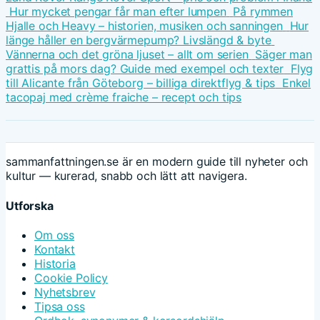
Hur mycket pengar får man efter lumpen
På rymmen
Hjalle och Heavy – historien, musiken och sanningen
Hur
länge håller en bergvärmepump? Livslängd & byte
Vännerna och det gröna ljuset – allt om serien
Säger man
grattis på mors dag? Guide med exempel och texter
Flyg
till Alicante från Göteborg – billiga direktflyg & tips
Enkel
tacopaj med crème fraiche – recept och tips
sammanfattningen.se är en modern guide till nyheter och
kultur — kurerad, snabb och lätt att navigera.
Utforska
Om oss
Kontakt
Historia
Cookie Policy
Nyhetsbrev
Tipsa oss