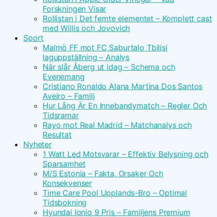
Forskningen Visar
Rollistan i Det femte elementet – Komplett cast
med Willis och Jovovich
Sport
Malmö FF mot FC Saburtalo Tbilisi
laguppställning – Analys
När slår Åberg ut idag – Schema och
Evenemang
Cristiano Ronaldo Alana Martina Dos Santos
Aveiro – Familj
Hur Lång Är En Innebandymatch – Regler Och
Tidsramar
Rayo mot Real Madrid – Matchanalys och
Resultat
Nyheter
1 Watt Led Motsvarar – Effektiv Belysning och
Sparsamhet
M/S Estonia – Fakta, Orsaker Och
Konsekvenser
Time Care Pool Upplands-Bro – Optimal
Tidsbokning
Hyundai Ioniq 9 Pris – Familjens Premium