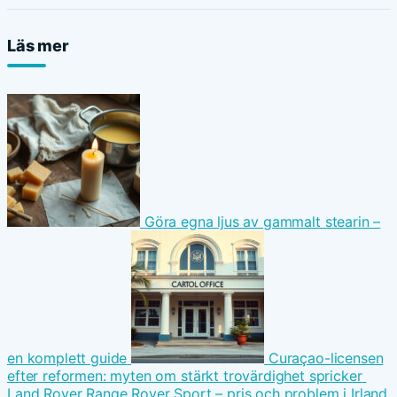
Läs mer
Göra egna ljus av gammalt stearin –
en komplett guide
Curaçao-licensen
efter reformen: myten om stärkt trovärdighet spricker
Land Rover Range Rover Sport – pris och problem i Irland