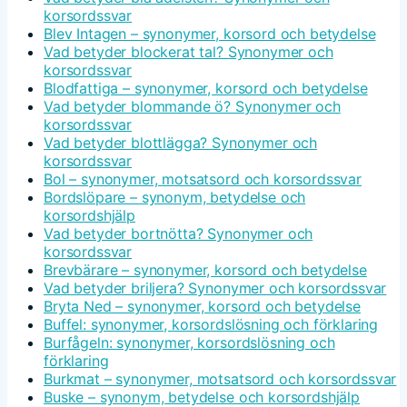
korsordssvar
Blev Intagen – synonymer, korsord och betydelse
Vad betyder blockerat tal? Synonymer och
korsordssvar
Blodfattiga – synonymer, korsord och betydelse
Vad betyder blommande ö? Synonymer och
korsordssvar
Vad betyder blottlägga? Synonymer och
korsordssvar
Bol – synonymer, motsatsord och korsordssvar
Bordslöpare – synonym, betydelse och
korsordshjälp
Vad betyder bortnötta? Synonymer och
korsordssvar
Brevbärare – synonymer, korsord och betydelse
Vad betyder briljera? Synonymer och korsordssvar
Bryta Ned – synonymer, korsord och betydelse
Buffel: synonymer, korsordslösning och förklaring
Burfågeln: synonymer, korsordslösning och
förklaring
Burkmat – synonymer, motsatsord och korsordssvar
Buske – synonym, betydelse och korsordshjälp