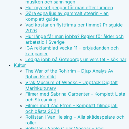
musiken och sanningen
Hur mycket pengar får man efter lumpen
Göra egna ljus av gammalt stearin – en
komplett guide
Vad kostar en flyttfirma per timme? Prisguide
2026
Hur länge får man jobba? Regler för ålder och
arbetstid i Sverige
ICA reklamblad vecka 11 – erbjudanden och
kampanjer
Lediga jobb på Göteborgs universitet – sök här
Kultur
The War of the Rohirrim – Djup Analys Av
Rohan Konflikt
Vrak Museum of Wrecks – Upptäck Digitalt
Marinkulturarv
Filmer med Sabrina Carpenter – Komplett Lista
och Streaming
Filmer med Zac Efron – Komplett filmografi
och bästa 2024
Rollistan i Van Helsing – Alla skådespelare och
roller
Rollistan i Apple Cider Vinegar – Vad