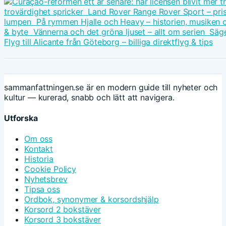
trovärdighet spricker
Land Rover Range Rover Sport – pris
lumpen
På rymmen Hjalle och Heavy – historien, musiken 
& byte
Vännerna och det gröna ljuset – allt om serien
Säge
Flyg till Alicante från Göteborg – billiga direktflyg & tips
sammanfattningen.se är en modern guide till nyheter och
kultur — kurerad, snabb och lätt att navigera.
Utforska
Om oss
Kontakt
Historia
Cookie Policy
Nyhetsbrev
Tipsa oss
Ordbok, synonymer & korsordshjälp
Korsord 2 bokstäver
Korsord 3 bokstäver