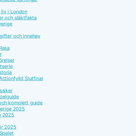
 liv i London
r och släktfakta
verige
ifter och innehav
 Resa
r
örelser
tserie
toria
tionfylld Slutfinal
ssiker
Spelguide
och komplett guide
verige 2025
e 2025
ör 2025
Spelet