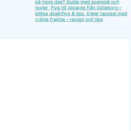
på mors dag? Guide med exempel och
texter
Flyg till Alicante från Göteborg –
billiga direktflyg & tips
Enkel tacopaj med
crème fraiche – recept och tips