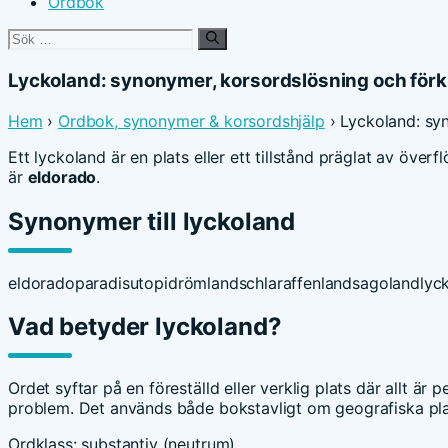
Ordbok
Sök
efter:
Lyckoland: synonymer, korsordslösning och förk
Hem
›
Ordbok, synonymer & korsordshjälp
› Lyckoland: sy
Ett lyckoland är en plats eller ett tillstånd präglat av öve
är
eldorado
.
Synonymer till lyckoland
eldorado
paradis
utopi
drömland
schlaraffenland
sagoland
lyc
Vad betyder lyckoland?
Ordet syftar på en föreställd eller verklig plats där allt är
problem. Det används både bokstavligt om geografiska plats
Ordklass: substantiv (neutrum).