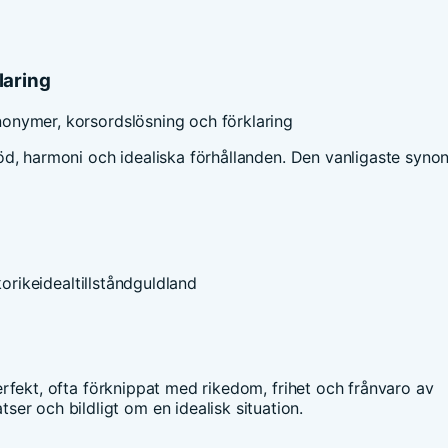
laring
nonymer, korsordslösning och förklaring
rflöd, harmoni och idealiska förhållanden. Den vanligaste syn
korike
idealtillstånd
guldland
 perfekt, ofta förknippat med rikedom, frihet och frånvaro av
er och bildligt om en idealisk situation.