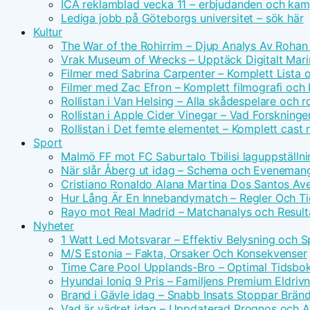
ICA reklamblad vecka 11 – erbjudanden och kam
Lediga jobb på Göteborgs universitet – sök här
Kultur
The War of the Rohirrim – Djup Analys Av Rohan 
Vrak Museum of Wrecks – Upptäck Digitalt Mari
Filmer med Sabrina Carpenter – Komplett Lista 
Filmer med Zac Efron – Komplett filmografi och
Rollistan i Van Helsing – Alla skådespelare och ro
Rollistan i Apple Cider Vinegar – Vad Forskninge
Rollistan i Det femte elementet – Komplett cast
Sport
Malmö FF mot FC Saburtalo Tbilisi laguppställni
När slår Åberg ut idag – Schema och Eveneman
Cristiano Ronaldo Alana Martina Dos Santos Avei
Hur Lång Är En Innebandymatch – Regler Och T
Rayo mot Real Madrid – Matchanalys och Result
Nyheter
1 Watt Led Motsvarar – Effektiv Belysning och 
M/S Estonia – Fakta, Orsaker Och Konsekvenser
Time Care Pool Upplands-Bro – Optimal Tidsbo
Hyundai Ioniq 9 Pris – Familjens Premium Eldri
Brand i Gävle idag – Snabb Insats Stoppar Brän
Vad är vädret idag – Uppdaterad Prognos och Ak