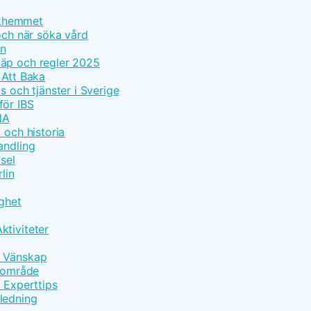
olkhemmet
och när söka vård
on
läp och regler 2025
 Att Baka
s och tjänster i Sverige
för IBS
NA
 och historia
andling
sel
lin
gghet
ktiviteter
h Vänskap
ärområde
d Experttips
ledning