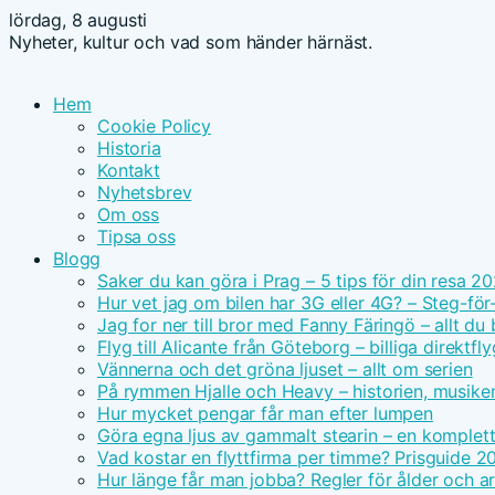
lördag, 8 augusti
Nyheter, kultur och vad som händer härnäst.
Hem
Cookie Policy
Historia
Kontakt
Nyhetsbrev
Om oss
Tipsa oss
Blogg
Saker du kan göra i Prag – 5 tips för din resa 2
Hur vet jag om bilen har 3G eller 4G? – Steg-för
Jag for ner till bror med Fanny Färingö – allt du
Flyg till Alicante från Göteborg – billiga direktfly
Vännerna och det gröna ljuset – allt om serien
På rymmen Hjalle och Heavy – historien, musike
Hur mycket pengar får man efter lumpen
Göra egna ljus av gammalt stearin – en komplet
Vad kostar en flyttfirma per timme? Prisguide 2
Hur länge får man jobba? Regler för ålder och ar