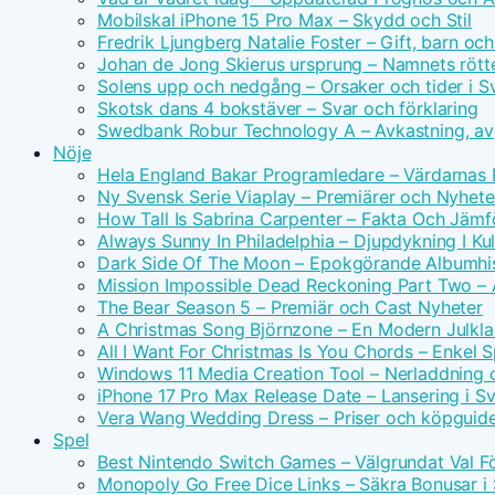
Mobilskal iPhone 15 Pro Max – Skydd och Stil
Fredrik Ljungberg Natalie Foster – Gift, barn och
Johan de Jong Skierus ursprung – Namnets rötte
Solens upp och nedgång – Orsaker och tider i S
Skotsk dans 4 bokstäver – Svar och förklaring
Swedbank Robur Technology A – Avkastning, avg
Nöje
Hela England Bakar Programledare – Värdarnas
Ny Svensk Serie Viaplay – Premiärer och Nyhete
How Tall Is Sabrina Carpenter – Fakta Och Jämf
Always Sunny In Philadelphia – Djupdykning I Kul
Dark Side Of The Moon – Epokgörande Albumhis
Mission Impossible Dead Reckoning Part Two – Ac
The Bear Season 5 – Premiär och Cast Nyheter
A Christmas Song Björnzone – En Modern Julkla
All I Want For Christmas Is You Chords – Enkel 
Windows 11 Media Creation Tool – Nerladdning 
iPhone 17 Pro Max Release Date – Lansering i S
Vera Wang Wedding Dress – Priser och köpguid
Spel
Best Nintendo Switch Games – Välgrundat Val F
Monopoly Go Free Dice Links – Säkra Bonusar i 