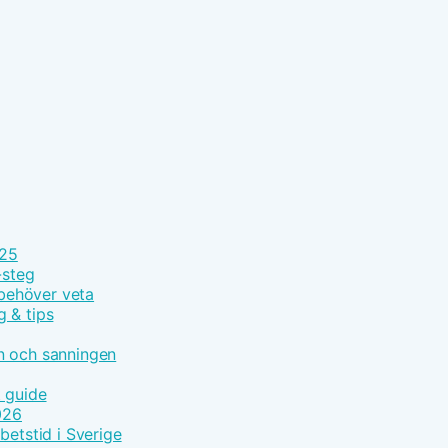
025
-steg
 behöver veta
g & tips
n och sanningen
t guide
026
betstid i Sverige