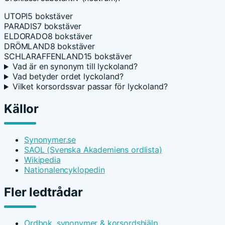
UTOPI
5 bokstäver
PARADIS
7 bokstäver
ELDORADO
8 bokstäver
DRÖMLAND
8 bokstäver
SCHLARAFFENLAND
15 bokstäver
Vad är en synonym till lyckoland?
Vad betyder ordet lyckoland?
Vilket korsordssvar passar för lyckoland?
Källor
Synonymer.se
SAOL (Svenska Akademiens ordlista)
Wikipedia
Nationalencyklopedin
Fler ledtrådar
Ordbok, synonymer & korsordshjälp