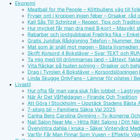
Ekonomi
Meatball for the People – Köttbullens väg till f
Fryser ont i kroppen ingen feber – Orsaker, råd 
Kall Sås Till Schnitzel – Recept, Tips och Traditi
Hur mycket får man dra med B-kort – Maxvikt s
Rabarber och jordgubbspaj Fredriks fika – Enkel
Gratis Juridisk Rådgivning Telefon – Nummer, tip
Mat som är snäll mot magen – Bästa livsmedlen 
Skrift Korsord 4 Bokstäver – Svar TEXT och RU
Ta mig med till drömmarnas land – Låttext, fakta
Vita fläckar på huden solning – Orsaker och beh
Drag i Tyrolen 4 Bokstäver – Korsordslösningen I
Linda Skugge OnlyFans – Lämnar för pilates i Ber
Livsstil
Hur ofta får man vara sjuk från jobbet – Lagtry
När Är Det Våffeldagen – Firande Och Tradition
Att Göra I Stockholm – Upptäck Stadens Bästa A
7-sitsig bil – Familjens Säkra Val 2025
Carina Berg Carolina Gynning – Tv-ikonerna Oc
Nail Salon Near Me – Hitta Rätt Salong i Ditt N
Övervintra dahlia i kruka – Säker Vintervård Me
Varför Får Man Finnar Som Vuxen – Effektiv Väg