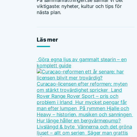
På sammanfattningen.se samlar vi det
viktigaste: nyheter, kultur och tips för
nästa plan.
Läs mer
Göra egna ljus av gammalt stearin – en
komplett guide
Curaçao-licensen efter reformen: myten
om stärkt trovärdighet spricker
Land
Rover Range Rover Sport – pris och
problem i Irland
Hur mycket pengar får
man efter lumpen
På rymmen Hjalle och
Heavy – historien, musiken och sanningen
Hur länge håller en bergvärmepump?
Livslängd & byte
Vännerna och det gröna
ljuset – allt om serien
Säger man grattis