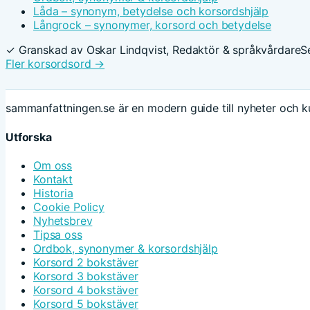
Låda – synonym, betydelse och korsordshjälp
Långrock – synonymer, korsord och betydelse
✓ Granskad av Oskar Lindqvist, Redaktör & språkvårdare
S
Fler korsordsord →
sammanfattningen.se är en modern guide till nyheter och ku
Utforska
Om oss
Kontakt
Historia
Cookie Policy
Nyhetsbrev
Tipsa oss
Ordbok, synonymer & korsordshjälp
Korsord 2 bokstäver
Korsord 3 bokstäver
Korsord 4 bokstäver
Korsord 5 bokstäver