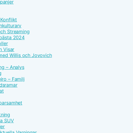
panjer
Konflikt
nkulturarv
och Streaming
 bästa 2024
ller
n Visar
 med Willis och Jovovich
ng – Analys
g
ro – Familj
idsramar
at
Sparsamhet
kning
vna SUV
der
tuella Varningar