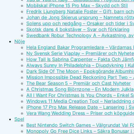
Mobilskal iPhone 15 Pro Max – Skydd och Stil
Fredrik Ljungberg Natalie Foster – Gift, barn och
Johan de Jong Skierus ursprung – Namnets rötte
Solens upp och nedgång – Orsaker och tider i S
Skotsk dans 4 bokstäver – Svar och förklaring
Swedbank Robur Technology A – Avkastning, avg
Nöje
Hela England Bakar Programledare – Värdarnas
Ny Svensk Serie Viaplay – Premiärer och Nyhete
How Tall Is Sabrina Carpenter – Fakta Och Jämf
Always Sunny In Philadelphia – Djupdykning I Kul
Dark Side Of The Moon – Epokgörande Albumhis
Mission Impossible Dead Reckoning Part Two – Ac
The Bear Season 5 – Premiär och Cast Nyheter
A Christmas Song Björnzone – En Modern Julkla
All I Want For Christmas Is You Chords – Enkel 
Windows 11 Media Creation Tool – Nerladdning 
iPhone 17 Pro Max Release Date – Lansering i S
Vera Wang Wedding Dress – Priser och köpguid
Spel
Best Nintendo Switch Games – Välgrundat Val F
Monopoly Go Free Dice Links – Säkra Bonusar i 