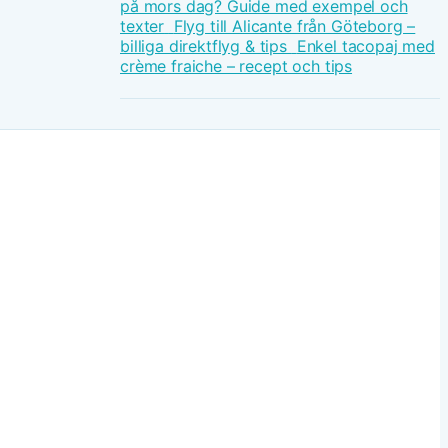
på mors dag? Guide med exempel och
texter
Flyg till Alicante från Göteborg –
billiga direktflyg & tips
Enkel tacopaj med
crème fraiche – recept och tips