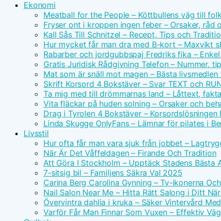
Ekonomi
Meatball for the People – Köttbullens väg till f
Fryser ont i kroppen ingen feber – Orsaker, råd 
Kall Sås Till Schnitzel – Recept, Tips och Traditi
Hur mycket får man dra med B-kort – Maxvikt s
Rabarber och jordgubbspaj Fredriks fika – Enkel
Gratis Juridisk Rådgivning Telefon – Nummer, tip
Mat som är snäll mot magen – Bästa livsmedlen 
Skrift Korsord 4 Bokstäver – Svar TEXT och RU
Ta mig med till drömmarnas land – Låttext, fakta
Vita fläckar på huden solning – Orsaker och beh
Drag i Tyrolen 4 Bokstäver – Korsordslösningen I
Linda Skugge OnlyFans – Lämnar för pilates i Ber
Livsstil
Hur ofta får man vara sjuk från jobbet – Lagtry
När Är Det Våffeldagen – Firande Och Tradition
Att Göra I Stockholm – Upptäck Stadens Bästa A
7-sitsig bil – Familjens Säkra Val 2025
Carina Berg Carolina Gynning – Tv-ikonerna Oc
Nail Salon Near Me – Hitta Rätt Salong i Ditt N
Övervintra dahlia i kruka – Säker Vintervård Me
Varför Får Man Finnar Som Vuxen – Effektiv Väg