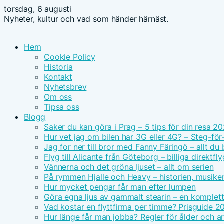
torsdag, 6 augusti
Nyheter, kultur och vad som händer härnäst.
Hem
Cookie Policy
Historia
Kontakt
Nyhetsbrev
Om oss
Tipsa oss
Blogg
Saker du kan göra i Prag – 5 tips för din resa 2
Hur vet jag om bilen har 3G eller 4G? – Steg-för
Jag for ner till bror med Fanny Färingö – allt du
Flyg till Alicante från Göteborg – billiga direktfly
Vännerna och det gröna ljuset – allt om serien
På rymmen Hjalle och Heavy – historien, musike
Hur mycket pengar får man efter lumpen
Göra egna ljus av gammalt stearin – en komplet
Vad kostar en flyttfirma per timme? Prisguide 2
Hur länge får man jobba? Regler för ålder och ar