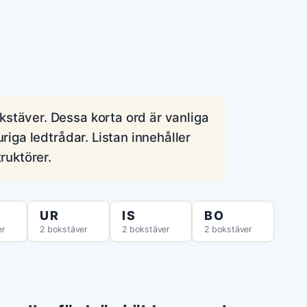
stäver. Dessa korta ord är vanliga
riga ledtrådar. Listan innehåller
uktörer.
UR
IS
BO
er
2 bokstäver
2 bokstäver
2 bokstäver