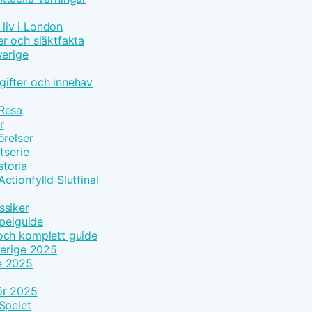
 liv i London
r och släktfakta
verige
ifter och innehav
 Resa
r
örelser
tserie
toria
tionfylld Slutfinal
ssiker
Spelguide
och komplett guide
verige 2025
e 2025
ör 2025
Spelet