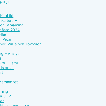
panjer
Konflikt
nkulturarv
och Streaming
 bästa 2024
ller
n Visar
 med Willis och Jovovich
ng – Analys
g
ro – Familj
idsramar
at
Sparsamhet
kning
vna SUV
der
tuella Varningar