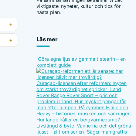
På sammanfattningen.se samlar vi det
viktigaste: nyheter, kultur och tips för
nästa plan.
Läs mer
Göra egna ljus av gammalt stearin – en
komplett guide
Curaçao-licensen efter reformen: myten
om stärkt trovärdighet spricker
Land
Rover Range Rover Sport – pris och
problem i Irland
Hur mycket pengar får
man efter lumpen
På rymmen Hjalle och
Heavy – historien, musiken och sanningen
Hur länge håller en bergvärmepump?
Livslängd & byte
Vännerna och det gröna
ljuset – allt om serien
Säger man grattis