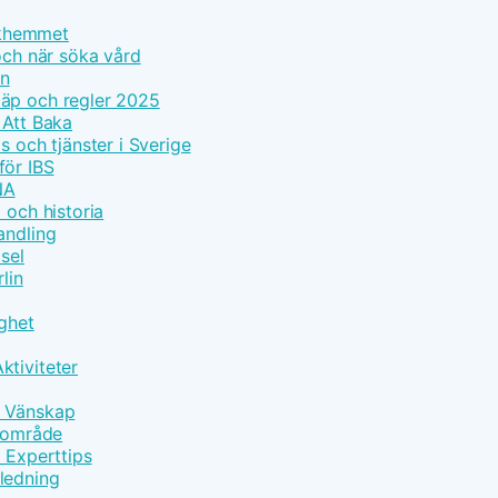
olkhemmet
och när söka vård
on
läp och regler 2025
 Att Baka
s och tjänster i Sverige
för IBS
NA
 och historia
andling
sel
lin
gghet
ktiviteter
h Vänskap
ärområde
d Experttips
ledning