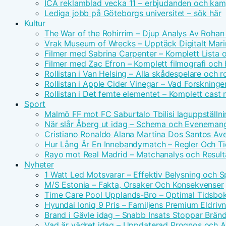
ICA reklamblad vecka 11 – erbjudanden och kam
Lediga jobb på Göteborgs universitet – sök här
Kultur
The War of the Rohirrim – Djup Analys Av Rohan 
Vrak Museum of Wrecks – Upptäck Digitalt Mari
Filmer med Sabrina Carpenter – Komplett Lista 
Filmer med Zac Efron – Komplett filmografi och
Rollistan i Van Helsing – Alla skådespelare och ro
Rollistan i Apple Cider Vinegar – Vad Forskninge
Rollistan i Det femte elementet – Komplett cast
Sport
Malmö FF mot FC Saburtalo Tbilisi laguppställni
När slår Åberg ut idag – Schema och Eveneman
Cristiano Ronaldo Alana Martina Dos Santos Avei
Hur Lång Är En Innebandymatch – Regler Och T
Rayo mot Real Madrid – Matchanalys och Result
Nyheter
1 Watt Led Motsvarar – Effektiv Belysning och 
M/S Estonia – Fakta, Orsaker Och Konsekvenser
Time Care Pool Upplands-Bro – Optimal Tidsbo
Hyundai Ioniq 9 Pris – Familjens Premium Eldri
Brand i Gävle idag – Snabb Insats Stoppar Brän
Vad är vädret idag – Uppdaterad Prognos och Ak