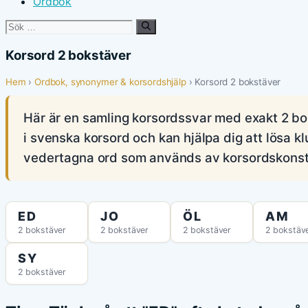
Ordbok
Sök
efter:
Korsord 2 bokstäver
Hem
›
Ordbok, synonymer & korsordshjälp
› Korsord 2 bokstäver
Här är en samling korsordssvar med exakt 2 bok
i svenska korsord och kan hjälpa dig att lösa klu
vedertagna ord som används av korsordskonstr
ED
JO
ÖL
AM
2 bokstäver
2 bokstäver
2 bokstäver
2 bokstäv
SY
2 bokstäver