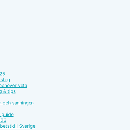
025
-steg
 behöver veta
g & tips
n och sanningen
t guide
026
betstid i Sverige