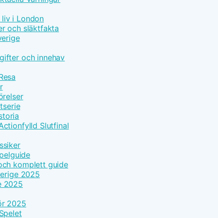
 liv i London
r och släktfakta
verige
ifter och innehav
 Resa
r
örelser
tserie
toria
tionfylld Slutfinal
ssiker
Spelguide
och komplett guide
verige 2025
e 2025
ör 2025
Spelet