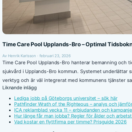
Time Care Pool Upplands-Bro – Optimal Tidsbok
Av Henrik Karlsson · februari 23, 2026
Time Care Pool Upplands-Bro hanterar bemanning och tid
sjukvård i Upplands-Bro kommun. Systemet underlättar s
verktyg och är väl integrerat med kommunens tjänster sa
Liknande inlägg
Lediga jobb på Göteborgs universitet – sök här
Pathfinder Wrath of the Righteous – analys och jämfö
ICA reklamblad vecka 11 – erbjudanden och kampanje
Hur länge får man jobba? Regler för ålder och arbetst
Vad kostar en flyttfirma per timme? Prisguide 2026