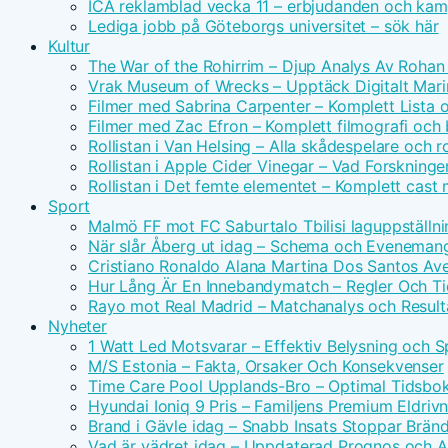
ICA reklamblad vecka 11 – erbjudanden och kam
Lediga jobb på Göteborgs universitet – sök här
Kultur
The War of the Rohirrim – Djup Analys Av Rohan 
Vrak Museum of Wrecks – Upptäck Digitalt Mari
Filmer med Sabrina Carpenter – Komplett Lista 
Filmer med Zac Efron – Komplett filmografi och
Rollistan i Van Helsing – Alla skådespelare och ro
Rollistan i Apple Cider Vinegar – Vad Forskninge
Rollistan i Det femte elementet – Komplett cast
Sport
Malmö FF mot FC Saburtalo Tbilisi laguppställni
När slår Åberg ut idag – Schema och Eveneman
Cristiano Ronaldo Alana Martina Dos Santos Avei
Hur Lång Är En Innebandymatch – Regler Och T
Rayo mot Real Madrid – Matchanalys och Result
Nyheter
1 Watt Led Motsvarar – Effektiv Belysning och 
M/S Estonia – Fakta, Orsaker Och Konsekvenser
Time Care Pool Upplands-Bro – Optimal Tidsbo
Hyundai Ioniq 9 Pris – Familjens Premium Eldri
Brand i Gävle idag – Snabb Insats Stoppar Brän
Vad är vädret idag – Uppdaterad Prognos och Ak