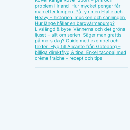
Rover Range Rover Sport – pris och
problem i Irland
Hur mycket pengar får
man efter lumpen
På rymmen Hjalle och
Heavy – historien, musiken och sanningen
Hur länge håller en bergvärmepump?
Livslängd & byte
Vännerna och det gröna
ljuset – allt om serien
Säger man grattis
på mors dag? Guide med exempel och
texter
Flyg till Alicante från Göteborg –
billiga direktflyg & tips
Enkel tacopaj med
crème fraiche – recept och tips