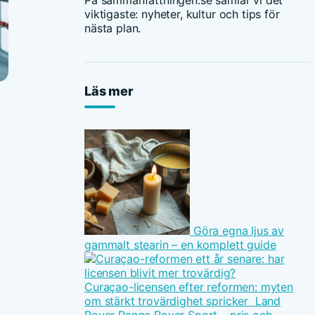
På sammanfattningen.se samlar vi det
viktigaste: nyheter, kultur och tips för
nästa plan.
Läs mer
Göra egna ljus av
gammalt stearin – en komplett guide
Curaçao-licensen efter reformen: myten
om stärkt trovärdighet spricker
Land