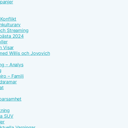
panjer
Konflikt
nkulturarv
och Streaming
 bästa 2024
ller
n Visar
 med Willis och Jovovich
ng – Analys
g
ro – Familj
idsramar
at
Sparsamhet
kning
vna SUV
der
tuella Varningar