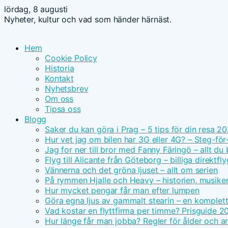
lördag, 8 augusti
Nyheter, kultur och vad som händer härnäst.
Hem
Cookie Policy
Historia
Kontakt
Nyhetsbrev
Om oss
Tipsa oss
Blogg
Saker du kan göra i Prag – 5 tips för din resa 2
Hur vet jag om bilen har 3G eller 4G? – Steg-för
Jag for ner till bror med Fanny Färingö – allt du
Flyg till Alicante från Göteborg – billiga direktfly
Vännerna och det gröna ljuset – allt om serien
På rymmen Hjalle och Heavy – historien, musike
Hur mycket pengar får man efter lumpen
Göra egna ljus av gammalt stearin – en komplet
Vad kostar en flyttfirma per timme? Prisguide 2
Hur länge får man jobba? Regler för ålder och ar