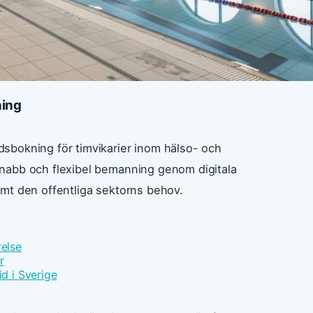
ning
sbokning för timvikarier inom hälso- och
nabb och flexibel bemanning genom digitala
mt den offentliga sektorns behov.
relse
r
id i Sverige