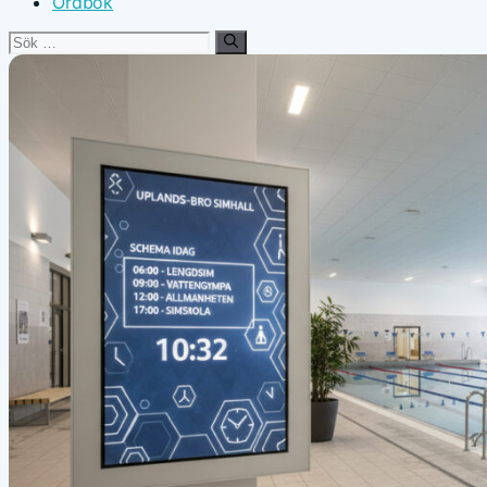
Ordbok
Sök
efter: