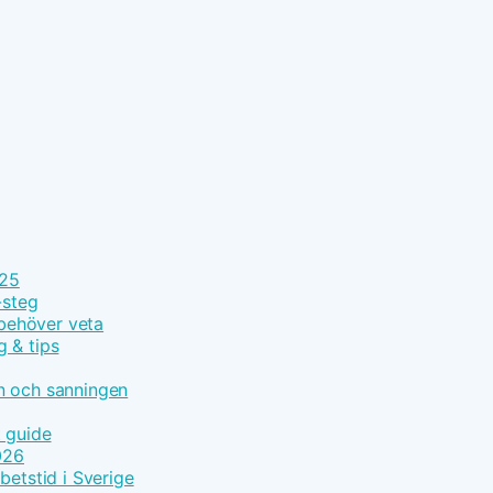
025
-steg
 behöver veta
g & tips
n och sanningen
t guide
026
betstid i Sverige