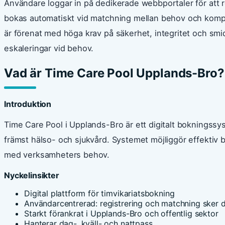
Användare loggar in på dedikerade webbportaler för att re
bokas automatiskt vid matchning mellan behov och komp
är förenat med höga krav på säkerhet, integritet och sm
eskaleringar vid behov.
Vad är Time Care Pool Upplands-Bro?
Introduktion
Time Care Pool i Upplands-Bro är ett digitalt bokningss
främst hälso- och sjukvård. Systemet möjliggör effektiv
med verksamheters behov.
Nyckelinsikter
Digital plattform för timvikariatsbokning
Användarcentrerad: registrering och matchning sker di
Starkt förankrat i Upplands-Bro och offentlig sektor
Hanterar dag-, kväll- och nattpass