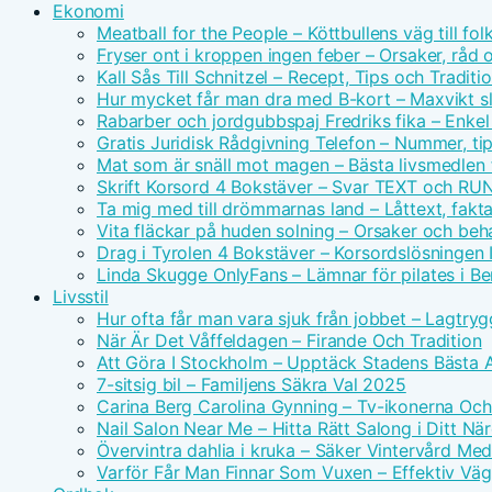
Ekonomi
Meatball for the People – Köttbullens väg till f
Fryser ont i kroppen ingen feber – Orsaker, råd 
Kall Sås Till Schnitzel – Recept, Tips och Traditi
Hur mycket får man dra med B-kort – Maxvikt s
Rabarber och jordgubbspaj Fredriks fika – Enkel
Gratis Juridisk Rådgivning Telefon – Nummer, tip
Mat som är snäll mot magen – Bästa livsmedlen 
Skrift Korsord 4 Bokstäver – Svar TEXT och RU
Ta mig med till drömmarnas land – Låttext, fakta
Vita fläckar på huden solning – Orsaker och beh
Drag i Tyrolen 4 Bokstäver – Korsordslösningen I
Linda Skugge OnlyFans – Lämnar för pilates i Ber
Livsstil
Hur ofta får man vara sjuk från jobbet – Lagtry
När Är Det Våffeldagen – Firande Och Tradition
Att Göra I Stockholm – Upptäck Stadens Bästa A
7-sitsig bil – Familjens Säkra Val 2025
Carina Berg Carolina Gynning – Tv-ikonerna Oc
Nail Salon Near Me – Hitta Rätt Salong i Ditt N
Övervintra dahlia i kruka – Säker Vintervård Me
Varför Får Man Finnar Som Vuxen – Effektiv Väg