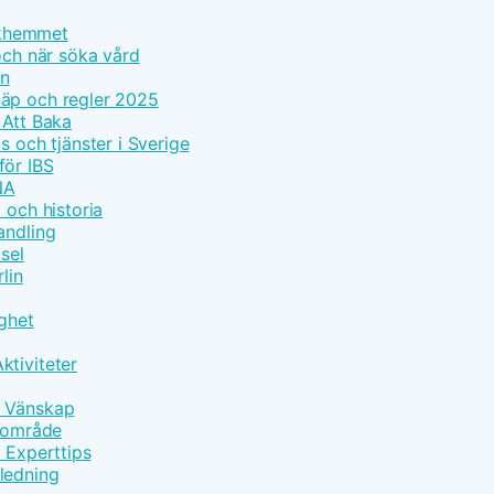
olkhemmet
och när söka vård
on
läp och regler 2025
 Att Baka
s och tjänster i Sverige
för IBS
NA
 och historia
andling
sel
lin
gghet
ktiviteter
h Vänskap
ärområde
d Experttips
ledning