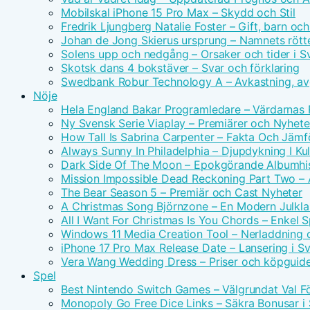
Mobilskal iPhone 15 Pro Max – Skydd och Stil
Fredrik Ljungberg Natalie Foster – Gift, barn och
Johan de Jong Skierus ursprung – Namnets rötte
Solens upp och nedgång – Orsaker och tider i S
Skotsk dans 4 bokstäver – Svar och förklaring
Swedbank Robur Technology A – Avkastning, avg
Nöje
Hela England Bakar Programledare – Värdarnas
Ny Svensk Serie Viaplay – Premiärer och Nyhete
How Tall Is Sabrina Carpenter – Fakta Och Jämf
Always Sunny In Philadelphia – Djupdykning I Kul
Dark Side Of The Moon – Epokgörande Albumhis
Mission Impossible Dead Reckoning Part Two – Ac
The Bear Season 5 – Premiär och Cast Nyheter
A Christmas Song Björnzone – En Modern Julkla
All I Want For Christmas Is You Chords – Enkel 
Windows 11 Media Creation Tool – Nerladdning 
iPhone 17 Pro Max Release Date – Lansering i S
Vera Wang Wedding Dress – Priser och köpguid
Spel
Best Nintendo Switch Games – Välgrundat Val F
Monopoly Go Free Dice Links – Säkra Bonusar i 