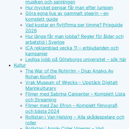
musiken och sanningen
Hur mycket pengar får man efter lumpen
Göra egna ljus av gammalt stearin – en
komplett guide
Vad kostar en flyttfirma per timme? Prisguide
2026
Hur länge får man jobba? Regler för ålder och
arbetstid i Sverige
ICA reklamblad vecka 11 – erbjudanden och
kampanjer
Lediga jobb på Göteborgs universitet – sök här
Kultur
The War of the Rohirrim – Djup Analys Av
Rohan Konflikt
Vrak Museum of Wrecks – Upptäck Digitalt
Marinkulturarv
Filmer med Sabrina Carpenter – Komplett Lista
och Streaming
Filmer med Zac Efron – Komplett filmografi
och bästa 2024
Rollistan i Van Helsing – Alla skådespelare och
roller
Rollistan i Apple Cider Vinegar – Vad