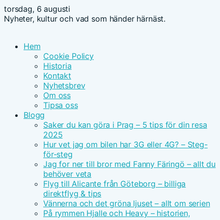
torsdag, 6 augusti
Nyheter, kultur och vad som händer härnäst.
Hem
Cookie Policy
Historia
Kontakt
Nyhetsbrev
Om oss
Tipsa oss
Blogg
Saker du kan göra i Prag – 5 tips för din resa
2025
Hur vet jag om bilen har 3G eller 4G? – Steg-
för-steg
Jag for ner till bror med Fanny Färingö – allt du
behöver veta
Flyg till Alicante från Göteborg – billiga
direktflyg & tips
Vännerna och det gröna ljuset – allt om serien
På rymmen Hjalle och Heavy – historien,