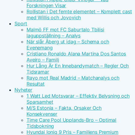
Forskningen Visar
Rollistan i Det femte elementet – Komplett cast
med Willis och Jovovich
Sport
Malmö FF mot FC Saburtalo Tbilisi
laguppställning – Analys
När slår Åberg ut idag – Schema och
Evenemang
Cristiano Ronaldo Alana Martina Dos Santos
Aveiro – Familj
Hur Lång Är En Innebandymatch – Regler Och
Tidsramar
Rayo mot Real Madrid – Matchanalys och
Resultat
Nyheter
1 Watt Led Motsvarar – Effektiv Belysning och
Sparsamhet
M/S Estonia – Fakta, Orsaker Och
Konsekvenser
Time Care Pool Upplands-Bro – Optimal
Tidsbokning
Hyundai Ioniq 9 Pris – Familjens Premium