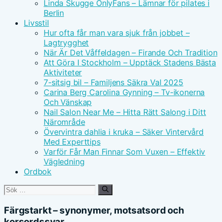
Linda Skugge OnlyFans – Lämnar för pilates i
Berlin
Livsstil
Hur ofta får man vara sjuk från jobbet –
Lagtrygghet
När Är Det Våffeldagen – Firande Och Tradition
Att Göra I Stockholm – Upptäck Stadens Bästa
Aktiviteter
7-sitsig bil – Familjens Säkra Val 2025
Carina Berg Carolina Gynning – Tv-ikonerna
Och Vänskap
Nail Salon Near Me – Hitta Rätt Salong i Ditt
Närområde
Övervintra dahlia i kruka – Säker Vintervård
Med Experttips
Varför Får Man Finnar Som Vuxen – Effektiv
Vägledning
Ordbok
Sök
efter:
Färgstarkt – synonymer, motsatsord och
korsordssvar