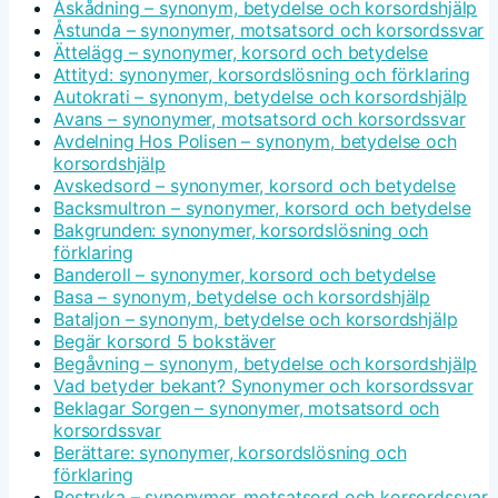
Åskådning – synonym, betydelse och korsordshjälp
Åstunda – synonymer, motsatsord och korsordssvar
Ättelägg – synonymer, korsord och betydelse
Attityd: synonymer, korsordslösning och förklaring
Autokrati – synonym, betydelse och korsordshjälp
Avans – synonymer, motsatsord och korsordssvar
Avdelning Hos Polisen – synonym, betydelse och
korsordshjälp
Avskedsord – synonymer, korsord och betydelse
Backsmultron – synonymer, korsord och betydelse
Bakgrunden: synonymer, korsordslösning och
förklaring
Banderoll – synonymer, korsord och betydelse
Basa – synonym, betydelse och korsordshjälp
Bataljon – synonym, betydelse och korsordshjälp
Begär korsord 5 bokstäver
Begåvning – synonym, betydelse och korsordshjälp
Vad betyder bekant? Synonymer och korsordssvar
Beklagar Sorgen – synonymer, motsatsord och
korsordssvar
Berättare: synonymer, korsordslösning och
förklaring
Bestryka – synonymer, motsatsord och korsordssvar