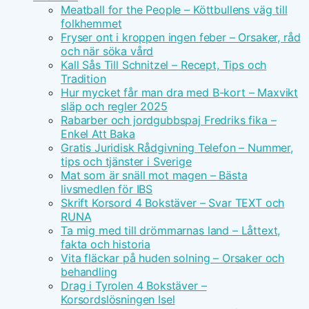
Meatball for the People – Köttbullens väg till
folkhemmet
Fryser ont i kroppen ingen feber – Orsaker, råd
och när söka vård
Kall Sås Till Schnitzel – Recept, Tips och
Tradition
Hur mycket får man dra med B-kort – Maxvikt
släp och regler 2025
Rabarber och jordgubbspaj Fredriks fika –
Enkel Att Baka
Gratis Juridisk Rådgivning Telefon – Nummer,
tips och tjänster i Sverige
Mat som är snäll mot magen – Bästa
livsmedlen för IBS
Skrift Korsord 4 Bokstäver – Svar TEXT och
RUNA
Ta mig med till drömmarnas land – Låttext,
fakta och historia
Vita fläckar på huden solning – Orsaker och
behandling
Drag i Tyrolen 4 Bokstäver –
Korsordslösningen Isel