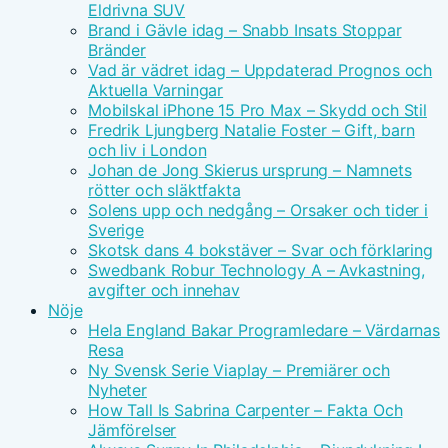
Eldrivna SUV
Brand i Gävle idag – Snabb Insats Stoppar
Bränder
Vad är vädret idag – Uppdaterad Prognos och
Aktuella Varningar
Mobilskal iPhone 15 Pro Max – Skydd och Stil
Fredrik Ljungberg Natalie Foster – Gift, barn
och liv i London
Johan de Jong Skierus ursprung – Namnets
rötter och släktfakta
Solens upp och nedgång – Orsaker och tider i
Sverige
Skotsk dans 4 bokstäver – Svar och förklaring
Swedbank Robur Technology A – Avkastning,
avgifter och innehav
Nöje
Hela England Bakar Programledare – Värdarnas
Resa
Ny Svensk Serie Viaplay – Premiärer och
Nyheter
How Tall Is Sabrina Carpenter – Fakta Och
Jämförelser