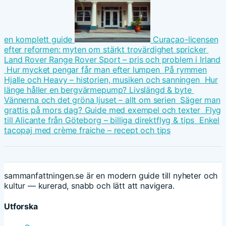
en komplett guide
Curaçao-licensen
efter reformen: myten om stärkt trovärdighet spricker
Land Rover Range Rover Sport – pris och problem i Irland
Hur mycket pengar får man efter lumpen
På rymmen
Hjalle och Heavy – historien, musiken och sanningen
Hur
länge håller en bergvärmepump? Livslängd & byte
Vännerna och det gröna ljuset – allt om serien
Säger man
grattis på mors dag? Guide med exempel och texter
Flyg
till Alicante från Göteborg – billiga direktflyg & tips
Enkel
tacopaj med crème fraiche – recept och tips
sammanfattningen.se är en modern guide till nyheter och
kultur — kurerad, snabb och lätt att navigera.
Utforska