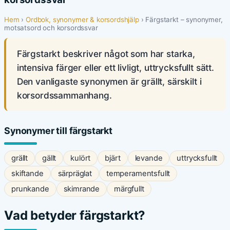
Hem
›
Ordbok, synonymer & korsordshjälp
› Färgstarkt – synonymer,
motsatsord och korsordssvar
Färgstarkt beskriver något som har starka,
intensiva färger eller ett livligt, uttrycksfullt sätt.
Den vanligaste synonymen är grällt, särskilt i
korsordssammanhang.
Synonymer till färgstarkt
grällt
gällt
kulört
bjärt
levande
uttrycksfullt
skiftande
särpräglat
temperamentsfullt
prunkande
skimrande
märgfullt
Vad betyder färgstarkt?