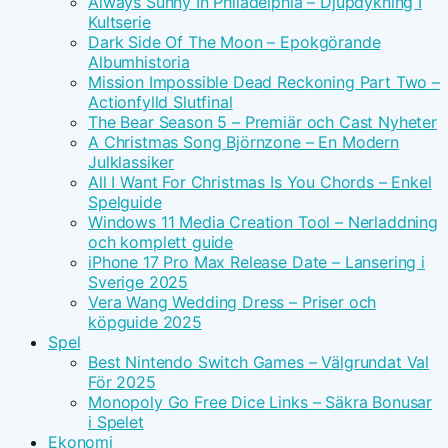
Always Sunny In Philadelphia – Djupdykning I
Kultserie
Dark Side Of The Moon – Epokgörande
Albumhistoria
Mission Impossible Dead Reckoning Part Two –
Actionfylld Slutfinal
The Bear Season 5 – Premiär och Cast Nyheter
A Christmas Song Björnzone – En Modern
Julklassiker
All I Want For Christmas Is You Chords – Enkel
Spelguide
Windows 11 Media Creation Tool – Nerladdning
och komplett guide
iPhone 17 Pro Max Release Date – Lansering i
Sverige 2025
Vera Wang Wedding Dress – Priser och
köpguide 2025
Spel
Best Nintendo Switch Games – Välgrundat Val
För 2025
Monopoly Go Free Dice Links – Säkra Bonusar
i Spelet
Ekonomi