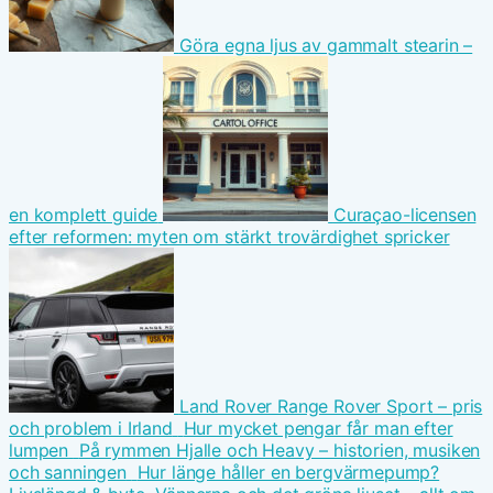
Göra egna ljus av gammalt stearin –
en komplett guide
Curaçao-licensen
efter reformen: myten om stärkt trovärdighet spricker
Land Rover Range Rover Sport – pris
och problem i Irland
Hur mycket pengar får man efter
lumpen
På rymmen Hjalle och Heavy – historien, musiken
och sanningen
Hur länge håller en bergvärmepump?