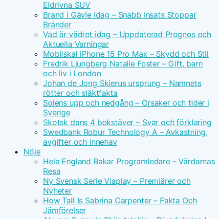
Eldrivna SUV
Brand i Gävle idag – Snabb Insats Stoppar
Bränder
Vad är vädret idag – Uppdaterad Prognos och
Aktuella Varningar
Mobilskal iPhone 15 Pro Max – Skydd och Stil
Fredrik Ljungberg Natalie Foster – Gift, barn
och liv i London
Johan de Jong Skierus ursprung – Namnets
rötter och släktfakta
Solens upp och nedgång – Orsaker och tider i
Sverige
Skotsk dans 4 bokstäver – Svar och förklaring
Swedbank Robur Technology A – Avkastning,
avgifter och innehav
Nöje
Hela England Bakar Programledare – Värdarnas
Resa
Ny Svensk Serie Viaplay – Premiärer och
Nyheter
How Tall Is Sabrina Carpenter – Fakta Och
Jämförelser