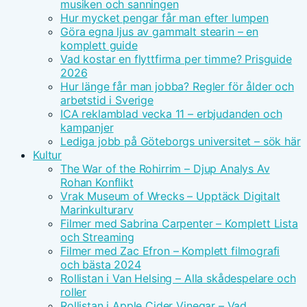
musiken och sanningen
Hur mycket pengar får man efter lumpen
Göra egna ljus av gammalt stearin – en
komplett guide
Vad kostar en flyttfirma per timme? Prisguide
2026
Hur länge får man jobba? Regler för ålder och
arbetstid i Sverige
ICA reklamblad vecka 11 – erbjudanden och
kampanjer
Lediga jobb på Göteborgs universitet – sök här
Kultur
The War of the Rohirrim – Djup Analys Av
Rohan Konflikt
Vrak Museum of Wrecks – Upptäck Digitalt
Marinkulturarv
Filmer med Sabrina Carpenter – Komplett Lista
och Streaming
Filmer med Zac Efron – Komplett filmografi
och bästa 2024
Rollistan i Van Helsing – Alla skådespelare och
roller
Rollistan i Apple Cider Vinegar – Vad