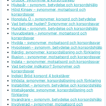
Hjulspår – synonym, betydelse och korsordshjälp
Höjd Kinsey – synonymer, motsatsord och
korsordssvar
Honolulu Ö – synonymer, korsord och betydelse
Vad betyder huden? Synonymer och korsordssvar
Hundras – synonym, betydelse och korsordshjälp
Huvudpelare – synonymer, motsatsord och
korsordssvar
Hydda – synonymer, motsatsord och korsordssvar
Hypotesen – synonym, betydelse och korsordshjälp
Ihärdig: synonymer, korsordslösning och förklaring
Illusion – synonymer, motsatsord och korsordssvar
Indata – synonymer, motsatsord och korsordssvar
Vad betyder indikator? Synonymer och
korsordssvar
Indiskt Bröd korsord 4 bokstäver
Inhösta: synonymer, korsordslösning och förklaring
Instabilitet – synonym, betydelse och korsordshjälp
Intetsägande: synonymer, korsordslösning och
förklaring
Invandrare – synonym, betydelse och korsordshjälp
Involverad – synonymer, motsatsord och