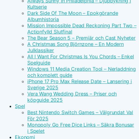
Always Sunny In Philadelphia – Djupdykning I
Kultserie
Dark Side Of The Moon – Epokgörande
Albumhistoria
Mission Impossible Dead Reckoning Part Two –
Actionfylld Slutfinal
The Bear Season 5 – Premiär och Cast Nyheter
A Christmas Song Björnzone – En Modern
Julklassiker
All I Want For Christmas Is You Chords – Enkel
Spelguide
Windows 11 Media Creation Tool – Nerladdning
och komplett guide
iPhone 17 Pro Max Release Date – Lansering i
Sverige 2025
Vera Wang Wedding Dress – Priser och
köpguide 2025
Spel
Best Nintendo Switch Games – Välgrundat Val
För 2025
Monopoly Go Free Dice Links – Säkra Bonusar
i Spelet
Ekonomi