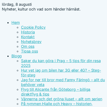
lördag, 8 augusti
Nyheter, kultur och vad som händer härnäst.
Hem
Cookie Policy
Historia
Kontakt
Nyhetsbrev
Om oss
Tipsa oss
Blogg
Saker du kan göra i Prag – 5 tips för din resa
2025
Hur vet jag om bilen har 3G eller 4G? – Steg-
för-steg
Jag for ner till bror med Fanny Färingö – allt du
behöver veta
Flyg till Alicante från Göteborg – billiga
direktflyg & tips
Vännerna och det gröna ljuset – allt om serien
På rymmen Hjalle och Heavy – historien,