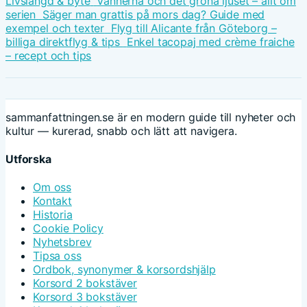
Livslängd & byte
Vännerna och det gröna ljuset – allt om
serien
Säger man grattis på mors dag? Guide med
exempel och texter
Flyg till Alicante från Göteborg –
billiga direktflyg & tips
Enkel tacopaj med crème fraiche
– recept och tips
sammanfattningen.se är en modern guide till nyheter och
kultur — kurerad, snabb och lätt att navigera.
Utforska
Om oss
Kontakt
Historia
Cookie Policy
Nyhetsbrev
Tipsa oss
Ordbok, synonymer & korsordshjälp
Korsord 2 bokstäver
Korsord 3 bokstäver