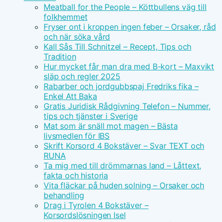
Meatball for the People – Köttbullens väg till
folkhemmet
Fryser ont i kroppen ingen feber – Orsaker, råd
och när söka vård
Kall Sås Till Schnitzel – Recept, Tips och
Tradition
Hur mycket får man dra med B-kort – Maxvikt
släp och regler 2025
Rabarber och jordgubbspaj Fredriks fika –
Enkel Att Baka
Gratis Juridisk Rådgivning Telefon – Nummer,
tips och tjänster i Sverige
Mat som är snäll mot magen – Bästa
livsmedlen för IBS
Skrift Korsord 4 Bokstäver – Svar TEXT och
RUNA
Ta mig med till drömmarnas land – Låttext,
fakta och historia
Vita fläckar på huden solning – Orsaker och
behandling
Drag i Tyrolen 4 Bokstäver –
Korsordslösningen Isel