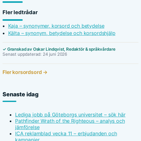
Fler ledtrådar
Kaja – synonymer, korsord och betydelse
Kälta – synonym, betydelse och korsordshjälp
✓ Granskad av Oskar Lindqvist, Redaktör & språkvårdare
Senast uppdaterad: 24 juni 2026
Fler korsordsord →
Senaste idag
Lediga jobb på Göteborgs universitet – sök här
Pathfinder Wrath of the Righteous – analys och
jämförelse
ICA reklamblad vecka 11 – erbjudanden och
kampanjer