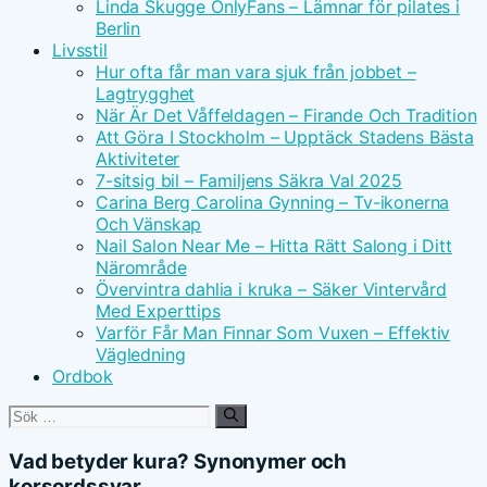
Linda Skugge OnlyFans – Lämnar för pilates i
Berlin
Livsstil
Hur ofta får man vara sjuk från jobbet –
Lagtrygghet
När Är Det Våffeldagen – Firande Och Tradition
Att Göra I Stockholm – Upptäck Stadens Bästa
Aktiviteter
7-sitsig bil – Familjens Säkra Val 2025
Carina Berg Carolina Gynning – Tv-ikonerna
Och Vänskap
Nail Salon Near Me – Hitta Rätt Salong i Ditt
Närområde
Övervintra dahlia i kruka – Säker Vintervård
Med Experttips
Varför Får Man Finnar Som Vuxen – Effektiv
Vägledning
Ordbok
Sök
efter:
Vad betyder kura? Synonymer och
korsordssvar