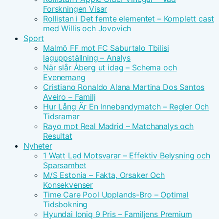
Forskningen Visar
Rollistan i Det femte elementet – Komplett cast
med Willis och Jovovich
Sport
Malmö FF mot FC Saburtalo Tbilisi
laguppställning – Analys
När slår Åberg ut idag – Schema och
Evenemang
Cristiano Ronaldo Alana Martina Dos Santos
Aveiro – Familj
Hur Lång Är En Innebandymatch – Regler Och
Tidsramar
Rayo mot Real Madrid – Matchanalys och
Resultat
Nyheter
1 Watt Led Motsvarar – Effektiv Belysning och
Sparsamhet
M/S Estonia – Fakta, Orsaker Och
Konsekvenser
Time Care Pool Upplands-Bro – Optimal
Tidsbokning
Hyundai Ioniq 9 Pris – Familjens Premium