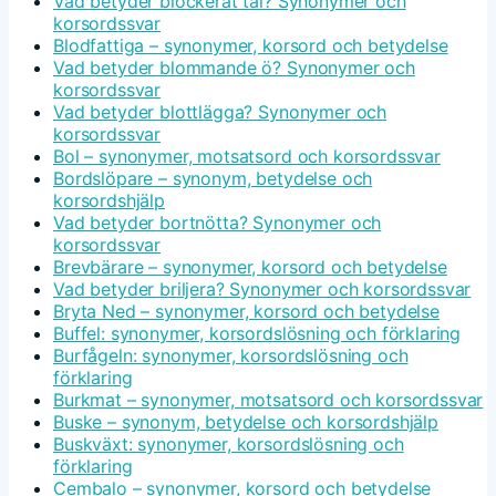
Vad betyder blockerat tal? Synonymer och
korsordssvar
Blodfattiga – synonymer, korsord och betydelse
Vad betyder blommande ö? Synonymer och
korsordssvar
Vad betyder blottlägga? Synonymer och
korsordssvar
Bol – synonymer, motsatsord och korsordssvar
Bordslöpare – synonym, betydelse och
korsordshjälp
Vad betyder bortnötta? Synonymer och
korsordssvar
Brevbärare – synonymer, korsord och betydelse
Vad betyder briljera? Synonymer och korsordssvar
Bryta Ned – synonymer, korsord och betydelse
Buffel: synonymer, korsordslösning och förklaring
Burfågeln: synonymer, korsordslösning och
förklaring
Burkmat – synonymer, motsatsord och korsordssvar
Buske – synonym, betydelse och korsordshjälp
Buskväxt: synonymer, korsordslösning och
förklaring
Cembalo – synonymer, korsord och betydelse