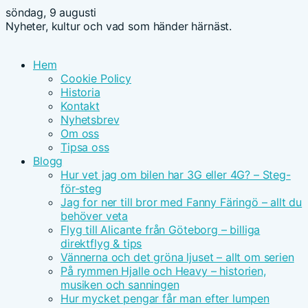
söndag, 9 augusti
Nyheter, kultur och vad som händer härnäst.
Hem
Cookie Policy
Historia
Kontakt
Nyhetsbrev
Om oss
Tipsa oss
Blogg
Hur vet jag om bilen har 3G eller 4G? – Steg-
för-steg
Jag for ner till bror med Fanny Färingö – allt du
behöver veta
Flyg till Alicante från Göteborg – billiga
direktflyg & tips
Vännerna och det gröna ljuset – allt om serien
På rymmen Hjalle och Heavy – historien,
musiken och sanningen
Hur mycket pengar får man efter lumpen