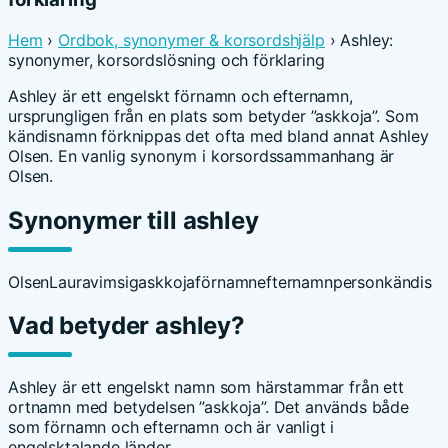
Hem
›
Ordbok, synonymer & korsordshjälp
› Ashley:
synonymer, korsordslösning och förklaring
Ashley är ett engelskt förnamn och efternamn,
ursprungligen från en plats som betyder ”askkoja”. Som
kändisnamn förknippas det ofta med bland annat Ashley
Olsen. En vanlig synonym i korsordssammanhang är
Olsen.
Synonymer till ashley
Olsen
Laura
vimsig
askkoja
förnamn
efternamn
person
kändis
Vad betyder ashley?
Ashley är ett engelskt namn som härstammar från ett
ortnamn med betydelsen ”askkoja”. Det används både
som förnamn och efternamn och är vanligt i
engelsktalande länder.