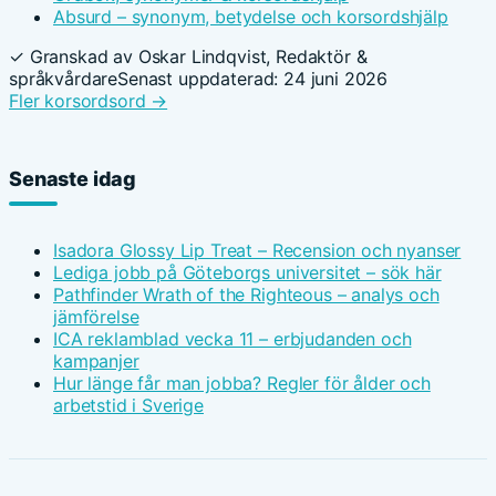
Absurd – synonym, betydelse och korsordshjälp
✓ Granskad av Oskar Lindqvist, Redaktör &
språkvårdare
Senast uppdaterad: 24 juni 2026
Fler korsordsord →
Senaste idag
Isadora Glossy Lip Treat – Recension och nyanser
Lediga jobb på Göteborgs universitet – sök här
Pathfinder Wrath of the Righteous – analys och
jämförelse
ICA reklamblad vecka 11 – erbjudanden och
kampanjer
Hur länge får man jobba? Regler för ålder och
arbetstid i Sverige