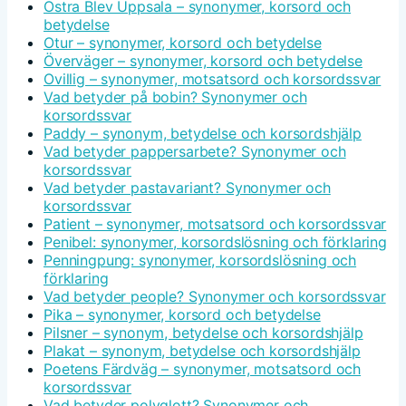
Östra Blev Uppsala – synonymer, korsord och
betydelse
Otur – synonymer, korsord och betydelse
Överväger – synonymer, korsord och betydelse
Ovillig – synonymer, motsatsord och korsordssvar
Vad betyder på bobin? Synonymer och
korsordssvar
Paddy – synonym, betydelse och korsordshjälp
Vad betyder pappersarbete? Synonymer och
korsordssvar
Vad betyder pastavariant? Synonymer och
korsordssvar
Patient – synonymer, motsatsord och korsordssvar
Penibel: synonymer, korsordslösning och förklaring
Penningpung: synonymer, korsordslösning och
förklaring
Vad betyder people? Synonymer och korsordssvar
Pika – synonymer, korsord och betydelse
Pilsner – synonym, betydelse och korsordshjälp
Plakat – synonym, betydelse och korsordshjälp
Poetens Färdväg – synonymer, motsatsord och
korsordssvar
Vad betyder polyglott? Synonymer och