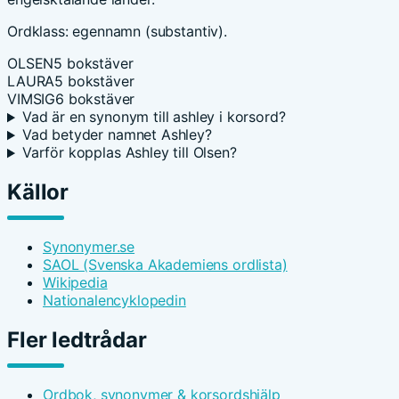
Ordklass: egennamn (substantiv).
OLSEN
5 bokstäver
LAURA
5 bokstäver
VIMSIG
6 bokstäver
Vad är en synonym till ashley i korsord?
Vad betyder namnet Ashley?
Varför kopplas Ashley till Olsen?
Källor
Synonymer.se
SAOL (Svenska Akademiens ordlista)
Wikipedia
Nationalencyklopedin
Fler ledtrådar
Ordbok, synonymer & korsordshjälp