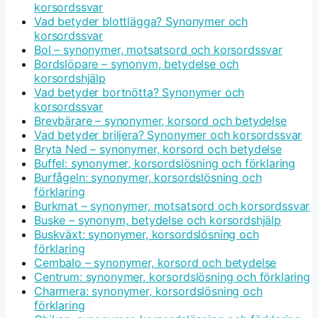
korsordssvar
Vad betyder blottlägga? Synonymer och
korsordssvar
Bol – synonymer, motsatsord och korsordssvar
Bordslöpare – synonym, betydelse och
korsordshjälp
Vad betyder bortnötta? Synonymer och
korsordssvar
Brevbärare – synonymer, korsord och betydelse
Vad betyder briljera? Synonymer och korsordssvar
Bryta Ned – synonymer, korsord och betydelse
Buffel: synonymer, korsordslösning och förklaring
Burfågeln: synonymer, korsordslösning och
förklaring
Burkmat – synonymer, motsatsord och korsordssvar
Buske – synonym, betydelse och korsordshjälp
Buskväxt: synonymer, korsordslösning och
förklaring
Cembalo – synonymer, korsord och betydelse
Centrum: synonymer, korsordslösning och förklaring
Charmera: synonymer, korsordslösning och
förklaring