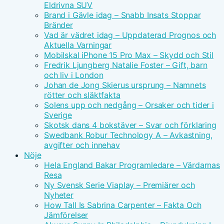
Eldrivna SUV
Brand i Gävle idag – Snabb Insats Stoppar
Bränder
Vad är vädret idag – Uppdaterad Prognos och
Aktuella Varningar
Mobilskal iPhone 15 Pro Max – Skydd och Stil
Fredrik Ljungberg Natalie Foster – Gift, barn
och liv i London
Johan de Jong Skierus ursprung – Namnets
rötter och släktfakta
Solens upp och nedgång – Orsaker och tider i
Sverige
Skotsk dans 4 bokstäver – Svar och förklaring
Swedbank Robur Technology A – Avkastning,
avgifter och innehav
Nöje
Hela England Bakar Programledare – Värdarnas
Resa
Ny Svensk Serie Viaplay – Premiärer och
Nyheter
How Tall Is Sabrina Carpenter – Fakta Och
Jämförelser