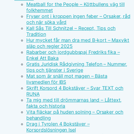
Meatball for the People – Köttbullens väg till
folkhemmet
Fryser ont i kroppen ingen feber – Orsaker, råd
och när söka vård
Kall Sås Till Schnitzel – Recept, Tips och
Tradition
Hur mycket får man dra med B-kort – Maxvikt
släp och regler 2025
Rabarber och jordgubbspaj Fredriks fika –
Enkel Att Baka
Gratis Juridisk Rådgivning Telefon – Nummer,
tips och tjänster i Sverige
Mat som är snäll mot magen – Bästa
livsmedlen för IBS
Skrift Korsord 4 Bokstäver – Svar TEXT och
RUNA
Ta mig med till drömmarnas land – Låttext,
fakta och historia
Vita fläckar på huden solning – Orsaker och
behandling
Drag i Tyrolen 4 Bokstäver –
Korsordslösningen Isel