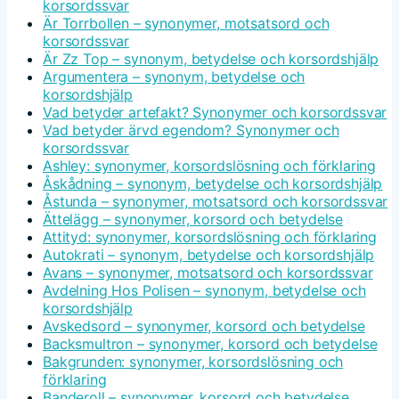
korsordssvar
Är Torrbollen – synonymer, motsatsord och
korsordssvar
Är Zz Top – synonym, betydelse och korsordshjälp
Argumentera – synonym, betydelse och
korsordshjälp
Vad betyder artefakt? Synonymer och korsordssvar
Vad betyder ärvd egendom? Synonymer och
korsordssvar
Ashley: synonymer, korsordslösning och förklaring
Åskådning – synonym, betydelse och korsordshjälp
Åstunda – synonymer, motsatsord och korsordssvar
Ättelägg – synonymer, korsord och betydelse
Attityd: synonymer, korsordslösning och förklaring
Autokrati – synonym, betydelse och korsordshjälp
Avans – synonymer, motsatsord och korsordssvar
Avdelning Hos Polisen – synonym, betydelse och
korsordshjälp
Avskedsord – synonymer, korsord och betydelse
Backsmultron – synonymer, korsord och betydelse
Bakgrunden: synonymer, korsordslösning och
förklaring
Banderoll – synonymer, korsord och betydelse