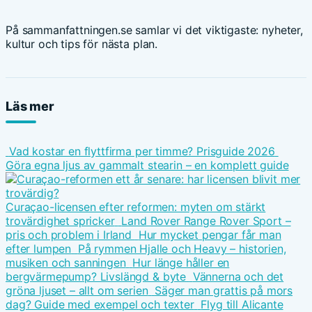
På sammanfattningen.se samlar vi det viktigaste: nyheter,
kultur och tips för nästa plan.
Läs mer
Vad kostar en flyttfirma per timme? Prisguide 2026
Göra egna ljus av gammalt stearin – en komplett guide
Curaçao-licensen efter reformen: myten om stärkt
trovärdighet spricker
Land Rover Range Rover Sport –
pris och problem i Irland
Hur mycket pengar får man
efter lumpen
På rymmen Hjalle och Heavy – historien,
musiken och sanningen
Hur länge håller en
bergvärmepump? Livslängd & byte
Vännerna och det
gröna ljuset – allt om serien
Säger man grattis på mors
dag? Guide med exempel och texter
Flyg till Alicante