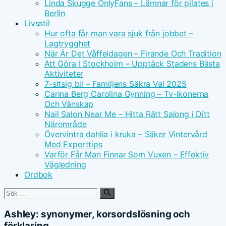
Linda Skugge OnlyFans – Lämnar för pilates i
Berlin
Livsstil
Hur ofta får man vara sjuk från jobbet –
Lagtrygghet
När Är Det Våffeldagen – Firande Och Tradition
Att Göra I Stockholm – Upptäck Stadens Bästa
Aktiviteter
7-sitsig bil – Familjens Säkra Val 2025
Carina Berg Carolina Gynning – Tv-ikonerna
Och Vänskap
Nail Salon Near Me – Hitta Rätt Salong i Ditt
Närområde
Övervintra dahlia i kruka – Säker Vintervård
Med Experttips
Varför Får Man Finnar Som Vuxen – Effektiv
Vägledning
Ordbok
Sök
efter:
Ashley: synonymer, korsordslösning och
förklaring