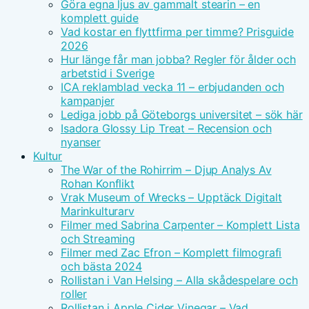
Göra egna ljus av gammalt stearin – en
komplett guide
Vad kostar en flyttfirma per timme? Prisguide
2026
Hur länge får man jobba? Regler för ålder och
arbetstid i Sverige
ICA reklamblad vecka 11 – erbjudanden och
kampanjer
Lediga jobb på Göteborgs universitet – sök här
Isadora Glossy Lip Treat – Recension och
nyanser
Kultur
The War of the Rohirrim – Djup Analys Av
Rohan Konflikt
Vrak Museum of Wrecks – Upptäck Digitalt
Marinkulturarv
Filmer med Sabrina Carpenter – Komplett Lista
och Streaming
Filmer med Zac Efron – Komplett filmografi
och bästa 2024
Rollistan i Van Helsing – Alla skådespelare och
roller
Rollistan i Apple Cider Vinegar – Vad