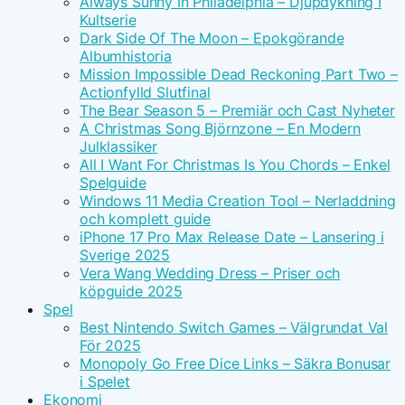
Always Sunny In Philadelphia – Djupdykning I
Kultserie
Dark Side Of The Moon – Epokgörande
Albumhistoria
Mission Impossible Dead Reckoning Part Two –
Actionfylld Slutfinal
The Bear Season 5 – Premiär och Cast Nyheter
A Christmas Song Björnzone – En Modern
Julklassiker
All I Want For Christmas Is You Chords – Enkel
Spelguide
Windows 11 Media Creation Tool – Nerladdning
och komplett guide
iPhone 17 Pro Max Release Date – Lansering i
Sverige 2025
Vera Wang Wedding Dress – Priser och
köpguide 2025
Spel
Best Nintendo Switch Games – Välgrundat Val
För 2025
Monopoly Go Free Dice Links – Säkra Bonusar
i Spelet
Ekonomi