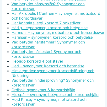
Vad betyder hänsynslös? Synonymer och
korsordssvar
Har Akropolis I Centrum – synonymer, motsatsord
och korsordssvar
Har Kontaktallergi korsord 7 bokstäver
Härlig – synonymer, korsord och betydelse
Harmoni – synonymer, motsatsord och korsordssvar
Harmsen – synonymer, korsord och betydelse
Vad betyder härstamma? Synonymer och
korsordssvar
Vad betyder hårtestar? Synonymer och
korsordssvar
Hebridö korsord 4 bokstäver
Hed – synonymer, korsord och betydelse
Himlarymden: synonymer, korsordslösning och
förklaring
Vad betyder hindersprövning? Synonymer och
korsordssvar
Ordbok, synonymer & korsordshjälp
Hjulspår – synonym, betydelse och korsordshjälp
Höjd Kinsey – synonymer, motsatsord och
korsordssvar