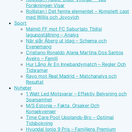
Forskningen Visar
Rollistan i Det femte elementet – Komplett cast
med Willis och Jovovich
Sport
Malmö FF mot FC Saburtalo Tbilisi
laguppställning – Analys
När slår Åberg ut idag – Schema och
Evenemang
Cristiano Ronaldo Alana Martina Dos Santos
Aveiro – Familj
Hur Lång Är En Innebandymatch – Regler Och
Tidsramar
Rayo mot Real Madrid – Matchanalys och
Resultat
Nyheter
1 Watt Led Motsvarar – Effektiv Belysning och
Sparsamhet
M/S Estonia – Fakta, Orsaker Och
Konsekvenser
Time Care Pool Upplands-Bro – Optimal
Tidsbokning
Hyundai Ioniq 9 Pris – Familjens Premium