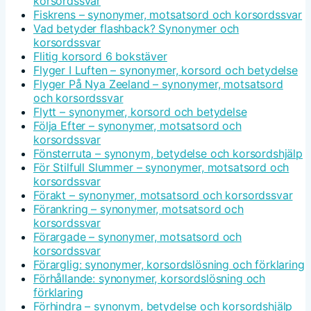
korsordssvar
Fiskrens – synonymer, motsatsord och korsordssvar
Vad betyder flashback? Synonymer och
korsordssvar
Flitig korsord 6 bokstäver
Flyger I Luften – synonymer, korsord och betydelse
Flyger På Nya Zeeland – synonymer, motsatsord
och korsordssvar
Flytt – synonymer, korsord och betydelse
Följa Efter – synonymer, motsatsord och
korsordssvar
Fönsterruta – synonym, betydelse och korsordshjälp
För Stilfull Slummer – synonymer, motsatsord och
korsordssvar
Förakt – synonymer, motsatsord och korsordssvar
Förankring – synonymer, motsatsord och
korsordssvar
Förargade – synonymer, motsatsord och
korsordssvar
Förarglig: synonymer, korsordslösning och förklaring
Förhållande: synonymer, korsordslösning och
förklaring
Förhindra – synonym, betydelse och korsordshjälp