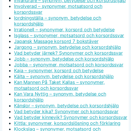
Invandrare – synonym, betydelse och korsordshjälp
Involverad – synonymer, motsatsord och
korsordssvar
Iordningställa – synonym, betydelse och
korsordshjälp
Irrationell – synonymer, korsord och betydelse
Isglass – synonymer, motsatsord och korsordssvar
Japansk Massage korsord 7 bokstäver
Jargong – synonym, betydelse och korsordshjälp
Vad betyder järnek? Synonymer och korsordssvar
Jobb – synonym, betydelse och korsordshjälp
Jobba – synonymer, motsatsord och korsordssvar
Kaja – synonymer, korsord och betydelse
Kälta – synonym, betydelse och korsordshjälp
Kan Mannen På Taket Kallas – synonymer,
motsatsord och korsordssvar
Kan Vara Nyttig – synonym, betydelse och
korsordshjälp
Känslor – synonym, betydelse och korsordshjälp
Vad betyder kika? Synonymer och korsordssvar
Vad betyder kinnevik? Synonymer och korsordssvar
Kittla: synonymer, korsordslösning och förklaring
Klockslag – synonymer, motsatsord och