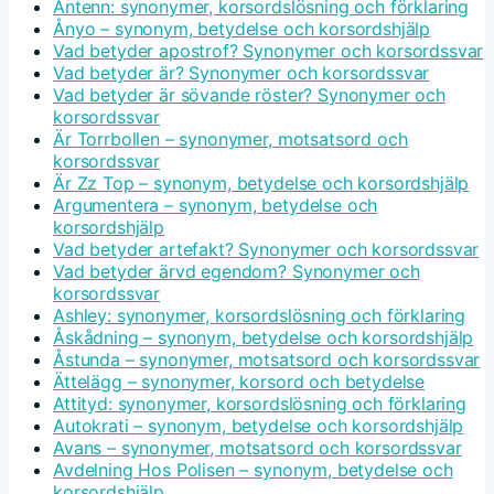
Antenn: synonymer, korsordslösning och förklaring
Ånyo – synonym, betydelse och korsordshjälp
Vad betyder apostrof? Synonymer och korsordssvar
Vad betyder är? Synonymer och korsordssvar
Vad betyder är sövande röster? Synonymer och
korsordssvar
Är Torrbollen – synonymer, motsatsord och
korsordssvar
Är Zz Top – synonym, betydelse och korsordshjälp
Argumentera – synonym, betydelse och
korsordshjälp
Vad betyder artefakt? Synonymer och korsordssvar
Vad betyder ärvd egendom? Synonymer och
korsordssvar
Ashley: synonymer, korsordslösning och förklaring
Åskådning – synonym, betydelse och korsordshjälp
Åstunda – synonymer, motsatsord och korsordssvar
Ättelägg – synonymer, korsord och betydelse
Attityd: synonymer, korsordslösning och förklaring
Autokrati – synonym, betydelse och korsordshjälp
Avans – synonymer, motsatsord och korsordssvar
Avdelning Hos Polisen – synonym, betydelse och
korsordshjälp