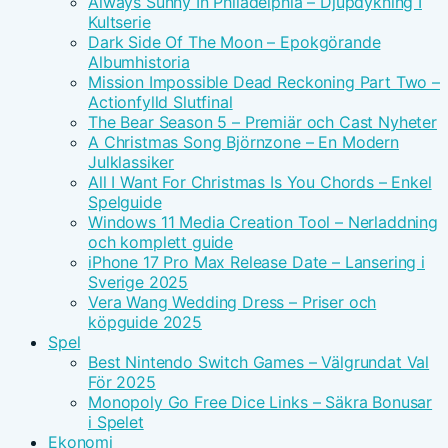
Always Sunny In Philadelphia – Djupdykning I
Kultserie
Dark Side Of The Moon – Epokgörande
Albumhistoria
Mission Impossible Dead Reckoning Part Two –
Actionfylld Slutfinal
The Bear Season 5 – Premiär och Cast Nyheter
A Christmas Song Björnzone – En Modern
Julklassiker
All I Want For Christmas Is You Chords – Enkel
Spelguide
Windows 11 Media Creation Tool – Nerladdning
och komplett guide
iPhone 17 Pro Max Release Date – Lansering i
Sverige 2025
Vera Wang Wedding Dress – Priser och
köpguide 2025
Spel
Best Nintendo Switch Games – Välgrundat Val
För 2025
Monopoly Go Free Dice Links – Säkra Bonusar
i Spelet
Ekonomi