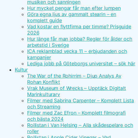
musiken och sanningen
Hur mycket pengar får man efter lumpen
Göra egna ljus av gammalt stearin – en
komplett guide
Vad kostar en flyttfirma per timme? Prisguide
2026
Hur länge får man jobba? Regler för ålder och
arbetstid i Sverige
ICA reklamblad vecka 11 – erbjudanden och
kampanjer
Lediga jobb på Göteborgs universitet – sök här
Kultur
The War of the Rohirrim – Djup Analys Av
Rohan Konflikt
Vrak Museum of Wrecks – Upptäck Digitalt
Marinkulturarv
Filmer med Sabrina Carpenter – Komplett Lista
och Streaming
Filmer med Zac Efron – Komplett filmografi
och bästa 2024
Rollistan i Van Helsing – Alla skådespelare och
roller
Rollistan i Apple Cider Vinegar – Vad