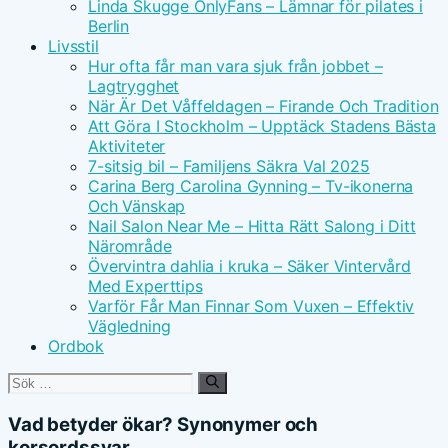
Linda Skugge OnlyFans – Lämnar för pilates i
Berlin
Livsstil
Hur ofta får man vara sjuk från jobbet –
Lagtrygghet
När Är Det Våffeldagen – Firande Och Tradition
Att Göra I Stockholm – Upptäck Stadens Bästa
Aktiviteter
7-sitsig bil – Familjens Säkra Val 2025
Carina Berg Carolina Gynning – Tv-ikonerna
Och Vänskap
Nail Salon Near Me – Hitta Rätt Salong i Ditt
Närområde
Övervintra dahlia i kruka – Säker Vintervård
Med Experttips
Varför Får Man Finnar Som Vuxen – Effektiv
Vägledning
Ordbok
Sök
efter:
Vad betyder ökar? Synonymer och
korsordssvar