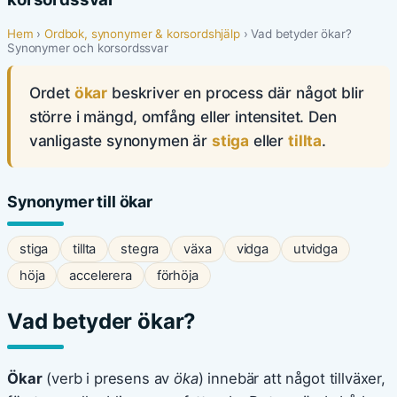
Hem
›
Ordbok, synonymer & korsordshjälp
› Vad betyder ökar?
Synonymer och korsordssvar
Ordet
ökar
beskriver en process där något blir
större i mängd, omfång eller intensitet. Den
vanligaste synonymen är
stiga
eller
tillta
.
Synonymer till ökar
stiga
tillta
stegra
växa
vidga
utvidga
höja
accelerera
förhöja
Vad betyder ökar?
Ökar
(verb i presens av
öka
) innebär att något tillväxer,