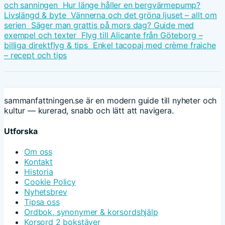
och sanningen
Hur länge håller en bergvärmepump?
Livslängd & byte
Vännerna och det gröna ljuset – allt om
serien
Säger man grattis på mors dag? Guide med
exempel och texter
Flyg till Alicante från Göteborg –
billiga direktflyg & tips
Enkel tacopaj med crème fraiche
– recept och tips
sammanfattningen.se är en modern guide till nyheter och
kultur — kurerad, snabb och lätt att navigera.
Utforska
Om oss
Kontakt
Historia
Cookie Policy
Nyhetsbrev
Tipsa oss
Ordbok, synonymer & korsordshjälp
Korsord 2 bokstäver