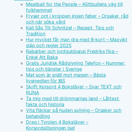
Meatball for the People – Köttbullens väg till
folkhemmet
Fryser ont i kroppen ingen feber – Orsaker, råd
och när söka vård
Kall Sås Till Schnitzel – Recept, Tips och
Tradition
Hur mycket får man dra med B-kort – Maxvikt
släp och regler 2025
Rabarber och jordgubbspaj Fredriks fika –
Enkel Att Baka
Gratis Juridisk Rådgivning Telefon – Nummer,
tips och tjänster i Sverige
Mat som är snäll mot magen – Bästa
livsmedlen för IBS
Skrift Korsord 4 Bokstäver – Svar TEXT och
RUNA
Ta mig med till drömmarnas land – Låttext,
fakta och historia
Vita fläckar på huden solning – Orsaker och
behandling
Drag i Tyrolen 4 Bokstäver –
Korsordslösningen Isel