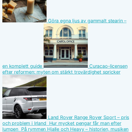
Göra egna ljus av gammalt stearin –
en komplett guide
Curaçao-licensen
efter reformen: myten om stärkt trovärdighet spricker
Land Rover Range Rover Sport – pris
och problem i Irland
Hur mycket pengar får man efter
lumpen
På rymmen Hjalle och Heavy – historien, musiken