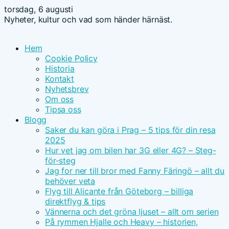
torsdag, 6 augusti
Nyheter, kultur och vad som händer härnäst.
Hem
Cookie Policy
Historia
Kontakt
Nyhetsbrev
Om oss
Tipsa oss
Blogg
Saker du kan göra i Prag – 5 tips för din resa
2025
Hur vet jag om bilen har 3G eller 4G? – Steg-
för-steg
Jag for ner till bror med Fanny Färingö – allt du
behöver veta
Flyg till Alicante från Göteborg – billiga
direktflyg & tips
Vännerna och det gröna ljuset – allt om serien
På rymmen Hjalle och Heavy – historien,