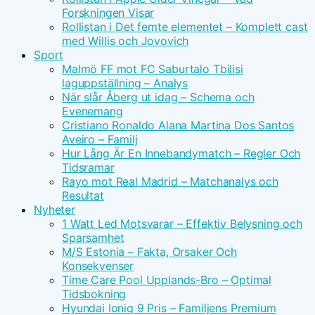
Forskningen Visar
Rollistan i Det femte elementet – Komplett cast
med Willis och Jovovich
Sport
Malmö FF mot FC Saburtalo Tbilisi
laguppställning – Analys
När slår Åberg ut idag – Schema och
Evenemang
Cristiano Ronaldo Alana Martina Dos Santos
Aveiro – Familj
Hur Lång Är En Innebandymatch – Regler Och
Tidsramar
Rayo mot Real Madrid – Matchanalys och
Resultat
Nyheter
1 Watt Led Motsvarar – Effektiv Belysning och
Sparsamhet
M/S Estonia – Fakta, Orsaker Och
Konsekvenser
Time Care Pool Upplands-Bro – Optimal
Tidsbokning
Hyundai Ioniq 9 Pris – Familjens Premium