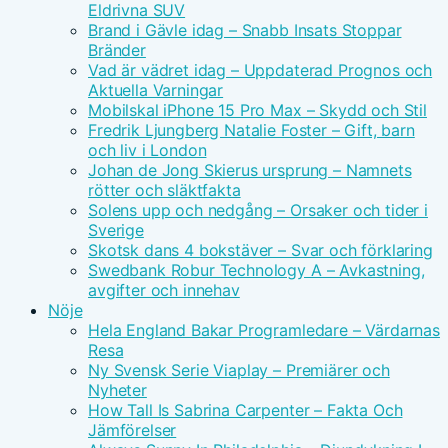
Eldrivna SUV
Brand i Gävle idag – Snabb Insats Stoppar
Bränder
Vad är vädret idag – Uppdaterad Prognos och
Aktuella Varningar
Mobilskal iPhone 15 Pro Max – Skydd och Stil
Fredrik Ljungberg Natalie Foster – Gift, barn
och liv i London
Johan de Jong Skierus ursprung – Namnets
rötter och släktfakta
Solens upp och nedgång – Orsaker och tider i
Sverige
Skotsk dans 4 bokstäver – Svar och förklaring
Swedbank Robur Technology A – Avkastning,
avgifter och innehav
Nöje
Hela England Bakar Programledare – Värdarnas
Resa
Ny Svensk Serie Viaplay – Premiärer och
Nyheter
How Tall Is Sabrina Carpenter – Fakta Och
Jämförelser