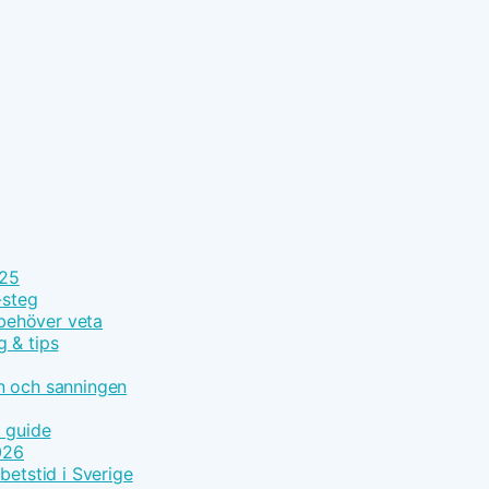
025
-steg
 behöver veta
g & tips
n och sanningen
t guide
026
betstid i Sverige