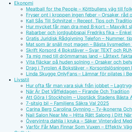
Ekonomi
Meatball for the People – Köttbullens väg till f
Fryser ont i kroppen ingen feber – Orsaker, råd 
Kall Sås Till Schnitzel – Recept, Tips och Traditi
Hur mycket får man dra med B-kort – Maxvikt s
Rabarber och jordgubbspaj Fredriks fika – Enkel
Gratis Juridisk Rådgivning Telefon – Nummer, tip
Mat som är snäll mot magen – Bästa livsmedlen 
Skrift Korsord 4 Bokstäver – Svar TEXT och RU
Ta mig med till drömmarnas land – Låttext, fakta
Vita fläckar på huden solning – Orsaker och beh
Drag i Tyrolen 4 Bokstäver – Korsordslösningen I
Linda Skugge OnlyFans – Lämnar för pilates i Ber
Livsstil
Hur ofta får man vara sjuk från jobbet – Lagtry
När Är Det Våffeldagen – Firande Och Tradition
Att Göra I Stockholm – Upptäck Stadens Bästa A
7-sitsig bil – Familjens Säkra Val 2025
Carina Berg Carolina Gynning – Tv-ikonerna Oc
Nail Salon Near Me – Hitta Rätt Salong i Ditt N
Övervintra dahlia i kruka – Säker Vintervård Me
Varför Får Man Finnar Som Vuxen – Effektiv Väg