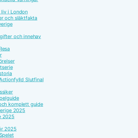
 liv i London
r och släktfakta
verige
ifter och innehav
 Resa
r
örelser
tserie
toria
tionfylld Slutfinal
ssiker
Spelguide
och komplett guide
verige 2025
e 2025
ör 2025
Spelet