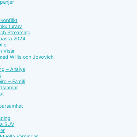
panjer
Konflikt
nkulturarv
och Streaming
 bästa 2024
ller
n Visar
 med Willis och Jovovich
ng – Analys
g
ro – Familj
idsramar
at
Sparsamhet
kning
vna SUV
der
tuella Varningar