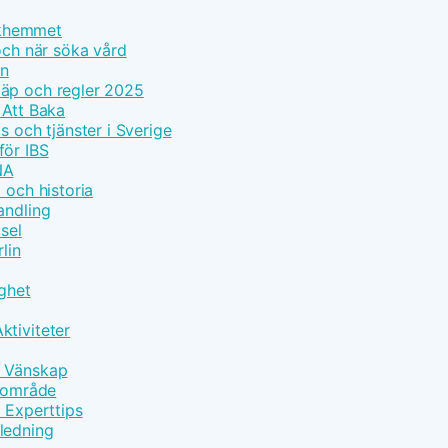
olkhemmet
och när söka vård
on
läp och regler 2025
 Att Baka
s och tjänster i Sverige
för IBS
NA
 och historia
andling
sel
lin
gghet
ktiviteter
h Vänskap
ärområde
d Experttips
ledning