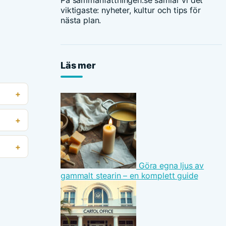
På sammanfattningen.se samlar vi det
viktigaste: nyheter, kultur och tips för
nästa plan.
Läs mer
Göra egna ljus av
gammalt stearin – en komplett guide