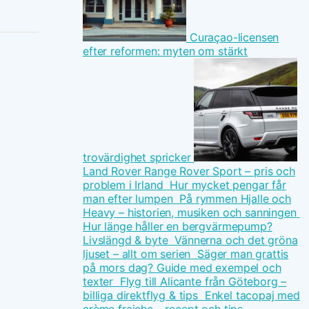
Curaçao-licensen
efter reformen: myten om stärkt
trovärdighet spricker
Land Rover Range Rover Sport – pris och
problem i Irland
Hur mycket pengar får
man efter lumpen
På rymmen Hjalle och
Heavy – historien, musiken och sanningen
Hur länge håller en bergvärmepump?
Livslängd & byte
Vännerna och det gröna
ljuset – allt om serien
Säger man grattis
på mors dag? Guide med exempel och
texter
Flyg till Alicante från Göteborg –
billiga direktflyg & tips
Enkel tacopaj med