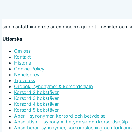
sammanfattningen.se är en modern guide till nyheter och ku
Utforska
Om oss
Kontakt
Historia
Cookie Policy
Nyhetsbrev
Tipsa oss
Ordbok, synonymer & korsordshjälp
Korsord 2 bokstäver
Korsord 3 bokstäver
Korsord 4 bokstäver
Korsord 5 bokstäver
Aber – synonymer, korsord och betydelse
Absolutism – synonym, betydelse och korsordshjälp
Absorberar: synonymer, korsordslösning och förklari