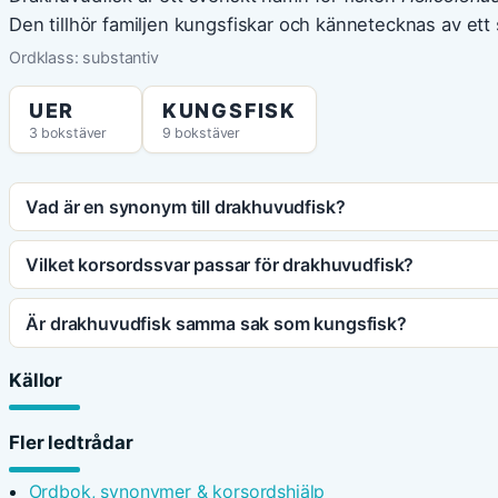
Den tillhör familjen kungsfiskar och kännetecknas av ett
Ordklass: substantiv
UER
KUNGSFISK
3 bokstäver
9 bokstäver
Vad är en synonym till drakhuvudfisk?
Vilket korsordssvar passar för drakhuvudfisk?
Är drakhuvudfisk samma sak som kungsfisk?
Källor
Fler ledtrådar
Ordbok, synonymer & korsordshjälp