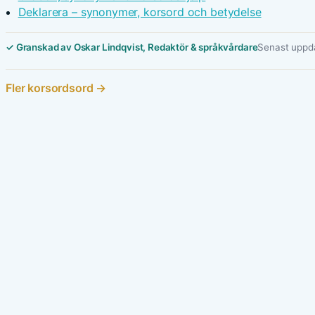
Deklarera – synonymer, korsord och betydelse
✓ Granskad av Oskar Lindqvist, Redaktör & språkvårdare
Senast uppda
Fler korsordsord →