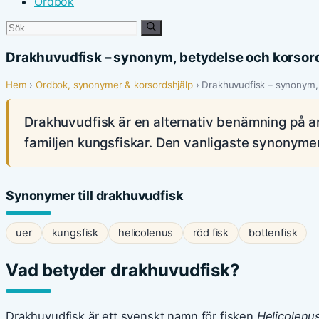
Ordbok
Sök
efter:
Drakhuvudfisk – synonym, betydelse och korsor
Hem
›
Ordbok, synonymer & korsordshjälp
› Drakhuvudfisk – synonym, 
Drakhuvudfisk är en alternativ benämning på ar
familjen kungsfiskar. Den vanligaste synonyme
Synonymer till drakhuvudfisk
uer
kungsfisk
helicolenus
röd fisk
bottenfisk
Vad betyder drakhuvudfisk?
Drakhuvudfisk är ett svenskt namn för fisken
Helicolenu