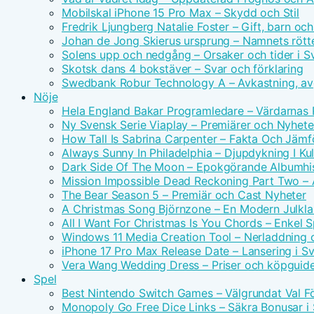
Mobilskal iPhone 15 Pro Max – Skydd och Stil
Fredrik Ljungberg Natalie Foster – Gift, barn och
Johan de Jong Skierus ursprung – Namnets rötte
Solens upp och nedgång – Orsaker och tider i S
Skotsk dans 4 bokstäver – Svar och förklaring
Swedbank Robur Technology A – Avkastning, avg
Nöje
Hela England Bakar Programledare – Värdarnas
Ny Svensk Serie Viaplay – Premiärer och Nyhete
How Tall Is Sabrina Carpenter – Fakta Och Jämf
Always Sunny In Philadelphia – Djupdykning I Kul
Dark Side Of The Moon – Epokgörande Albumhis
Mission Impossible Dead Reckoning Part Two – Ac
The Bear Season 5 – Premiär och Cast Nyheter
A Christmas Song Björnzone – En Modern Julkla
All I Want For Christmas Is You Chords – Enkel 
Windows 11 Media Creation Tool – Nerladdning 
iPhone 17 Pro Max Release Date – Lansering i S
Vera Wang Wedding Dress – Priser och köpguid
Spel
Best Nintendo Switch Games – Välgrundat Val F
Monopoly Go Free Dice Links – Säkra Bonusar i 