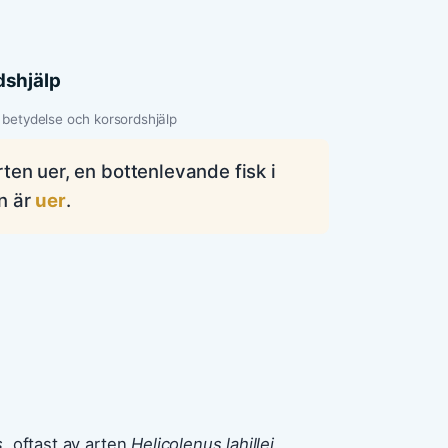
dshjälp
betydelse och korsordshjälp
ten uer, en bottenlevande fisk i
n är
uer
.
s
, oftast av arten
Helicolenus lahillei
.