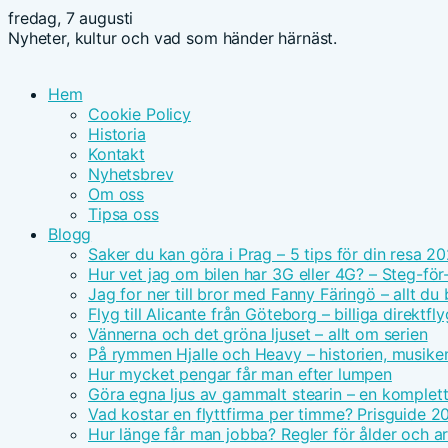
fredag, 7 augusti
Nyheter, kultur och vad som händer härnäst.
Hem
Cookie Policy
Historia
Kontakt
Nyhetsbrev
Om oss
Tipsa oss
Blogg
Saker du kan göra i Prag – 5 tips för din resa 2
Hur vet jag om bilen har 3G eller 4G? – Steg-för
Jag for ner till bror med Fanny Färingö – allt du
Flyg till Alicante från Göteborg – billiga direktfly
Vännerna och det gröna ljuset – allt om serien
På rymmen Hjalle och Heavy – historien, musike
Hur mycket pengar får man efter lumpen
Göra egna ljus av gammalt stearin – en komplet
Vad kostar en flyttfirma per timme? Prisguide 2
Hur länge får man jobba? Regler för ålder och ar