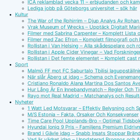
ICA reklamblad vecka 11 – erbjudanden och kam
Lediga jobb på Göteborgs universitet – sök här
Kultur
The War of the Rohirrim – Djup Analys Av Rohan 
Vrak Museum of Wrecks – Upptäck Digitalt Mari
Filmer med Sabrina Carpenter – Komplett Lista 
Filmer med Zac Efron – Komplett filmografi och
Rollistan i Van Helsing – Alla skådespelare och ro
Rollistan i Apple Cider Vinegar – Vad Forskninge
Rollistan i Det femte elementet – Komplett cast
Sport
Malmö FF mot FC Saburtalo Tbilisi laguppställni
När slår Åberg ut idag – Schema och Eveneman
Cristiano Ronaldo Alana Martina Dos Santos Avei
Hur Lång Är En Innebandymatch – Regler Och T
Rayo mot Real Madrid – Matchanalys och Result
Nyheter
1 Watt Led Motsvarar – Effektiv Belysning och 
M/S Estonia – Fakta, Orsaker Och Konsekvenser
Time Care Pool Upplands-Bro – Optimal Tidsbo
Hyundai Ioniq 9 Pris – Familjens Premium Eldri
Brand i Gävle idag – Snabb Insats Stoppar Brän
Vad är vädret idag – Uppdaterad Prognos och Ak