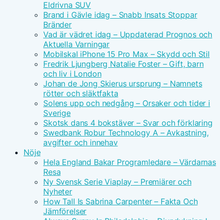
Eldrivna SUV
Brand i Gävle idag – Snabb Insats Stoppar
Bränder
Vad är vädret idag – Uppdaterad Prognos och
Aktuella Varningar
Mobilskal iPhone 15 Pro Max – Skydd och Stil
Fredrik Ljungberg Natalie Foster – Gift, barn
och liv i London
Johan de Jong Skierus ursprung – Namnets
rötter och släktfakta
Solens upp och nedgång – Orsaker och tider i
Sverige
Skotsk dans 4 bokstäver – Svar och förklaring
Swedbank Robur Technology A – Avkastning,
avgifter och innehav
Nöje
Hela England Bakar Programledare – Värdarnas
Resa
Ny Svensk Serie Viaplay – Premiärer och
Nyheter
How Tall Is Sabrina Carpenter – Fakta Och
Jämförelser