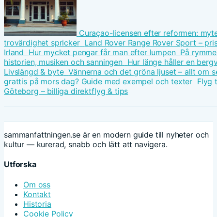
Curaçao-licensen efter reformen: myt
trovärdighet spricker
Land Rover Range Rover Sport – pri
Irland
Hur mycket pengar får man efter lumpen
På rymmen
historien, musiken och sanningen
Hur länge håller en be
Livslängd & byte
Vännerna och det gröna ljuset – allt om s
grattis på mors dag? Guide med exempel och texter
Flyg t
Göteborg – billiga direktflyg & tips
sammanfattningen.se är en modern guide till nyheter och
kultur — kurerad, snabb och lätt att navigera.
Utforska
Om oss
Kontakt
Historia
Cookie Policy