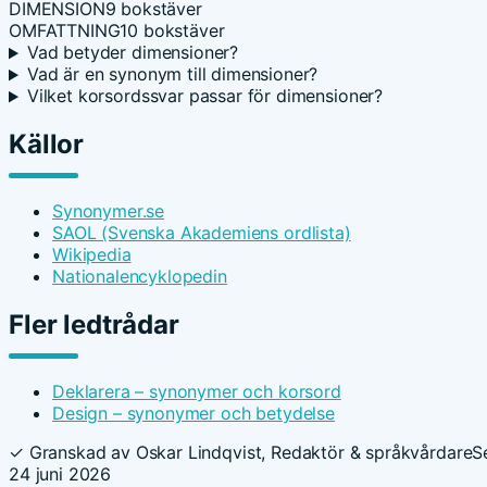
DIMENSION
9 bokstäver
OMFATTNING
10 bokstäver
Vad betyder dimensioner?
Vad är en synonym till dimensioner?
Vilket korsordssvar passar för dimensioner?
Källor
Synonymer.se
SAOL (Svenska Akademiens ordlista)
Wikipedia
Nationalencyklopedin
Fler ledtrådar
Deklarera – synonymer och korsord
Design – synonymer och betydelse
✓ Granskad av Oskar Lindqvist, Redaktör & språkvårdare
S
24 juni 2026