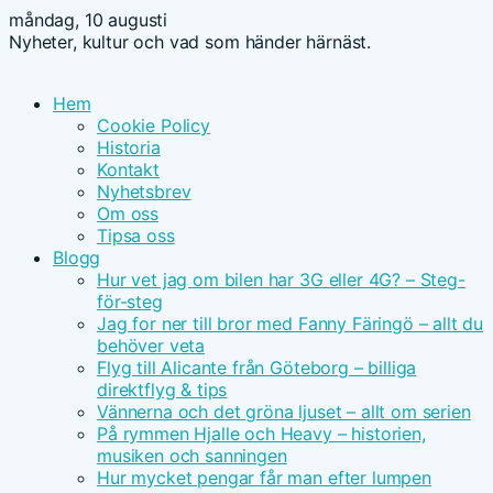
måndag, 10 augusti
Nyheter, kultur och vad som händer härnäst.
Hem
Cookie Policy
Historia
Kontakt
Nyhetsbrev
Om oss
Tipsa oss
Blogg
Hur vet jag om bilen har 3G eller 4G? – Steg-
för-steg
Jag for ner till bror med Fanny Färingö – allt du
behöver veta
Flyg till Alicante från Göteborg – billiga
direktflyg & tips
Vännerna och det gröna ljuset – allt om serien
På rymmen Hjalle och Heavy – historien,
musiken och sanningen
Hur mycket pengar får man efter lumpen