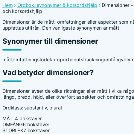
Hem
›
Ordbok, synonymer & korsordshjälp
› Dimensioner –
och korsordshjälp
Dimensioner är de mått, omfattningar eller aspekter som n
uppfattas utifrån. Den vanligaste synonymen är mått.
Synonymer till dimensioner
mått
omfattning
storlek
proportion
utsträckning
omfång
voly
Vad betyder dimensioner?
Dimensioner avser de olika riktningar eller mått i vilka nå
längd, bredd, höjd, eller överfört aspekter och omfattning
Ordklass: substantiv, plural
MÅTT
4 bokstäver
OMFÅNG
6 bokstäver
STORLEK
7 bokstäver