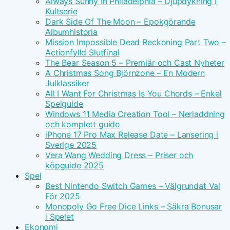
Always Sunny In Philadelphia – Djupdykning I
Kultserie
Dark Side Of The Moon – Epokgörande
Albumhistoria
Mission Impossible Dead Reckoning Part Two –
Actionfylld Slutfinal
The Bear Season 5 – Premiär och Cast Nyheter
A Christmas Song Björnzone – En Modern
Julklassiker
All I Want For Christmas Is You Chords – Enkel
Spelguide
Windows 11 Media Creation Tool – Nerladdning
och komplett guide
iPhone 17 Pro Max Release Date – Lansering i
Sverige 2025
Vera Wang Wedding Dress – Priser och
köpguide 2025
Spel
Best Nintendo Switch Games – Välgrundat Val
För 2025
Monopoly Go Free Dice Links – Säkra Bonusar
i Spelet
Ekonomi