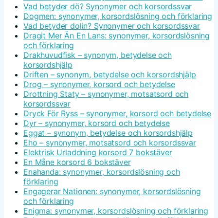
Vad betyder dö? Synonymer och korsordssvar
Dogmen: synonymer, korsordslösning och förklaring
Vad betyder dolin? Synonymer och korsordssvar
Dragit Mer Än En Lans: synonymer, korsordslösning
och förklaring
Drakhuvudfisk – synonym, betydelse och
korsordshjälp
Driften – synonym, betydelse och korsordshjälp
Drog – synonymer, korsord och betydelse
Drottning Staty – synonymer, motsatsord och
korsordssvar
Dryck För Ryss – synonymer, korsord och betydelse
Dyr – synonymer, korsord och betydelse
Eggat – synonym, betydelse och korsordshjälp
Eho – synonymer, motsatsord och korsordssvar
Elektrisk Urladdning korsord 7 bokstäver
En Måne korsord 6 bokstäver
Enahanda: synonymer, korsordslösning och
förklaring
Engagerar Nationen: synonymer, korsordslösning
och förklaring
Enigma: synonymer, korsordslösning och förklaring