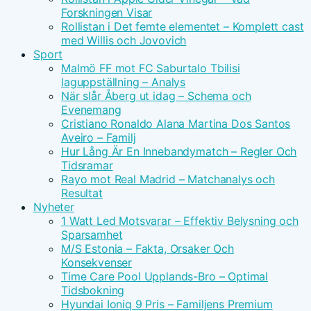
Forskningen Visar
Rollistan i Det femte elementet – Komplett cast
med Willis och Jovovich
Sport
Malmö FF mot FC Saburtalo Tbilisi
laguppställning – Analys
När slår Åberg ut idag – Schema och
Evenemang
Cristiano Ronaldo Alana Martina Dos Santos
Aveiro – Familj
Hur Lång Är En Innebandymatch – Regler Och
Tidsramar
Rayo mot Real Madrid – Matchanalys och
Resultat
Nyheter
1 Watt Led Motsvarar – Effektiv Belysning och
Sparsamhet
M/S Estonia – Fakta, Orsaker Och
Konsekvenser
Time Care Pool Upplands-Bro – Optimal
Tidsbokning
Hyundai Ioniq 9 Pris – Familjens Premium