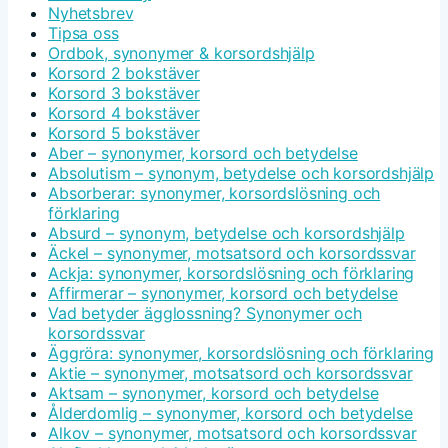
Nyhetsbrev
Tipsa oss
Ordbok, synonymer & korsordshjälp
Korsord 2 bokstäver
Korsord 3 bokstäver
Korsord 4 bokstäver
Korsord 5 bokstäver
Aber – synonymer, korsord och betydelse
Absolutism – synonym, betydelse och korsordshjälp
Absorberar: synonymer, korsordslösning och
förklaring
Absurd – synonym, betydelse och korsordshjälp
Äckel – synonymer, motsatsord och korsordssvar
Ackja: synonymer, korsordslösning och förklaring
Affirmerar – synonymer, korsord och betydelse
Vad betyder ägglossning? Synonymer och
korsordssvar
Äggröra: synonymer, korsordslösning och förklaring
Aktie – synonymer, motsatsord och korsordssvar
Aktsam – synonymer, korsord och betydelse
Ålderdomlig – synonymer, korsord och betydelse
Alkov – synonymer, motsatsord och korsordssvar