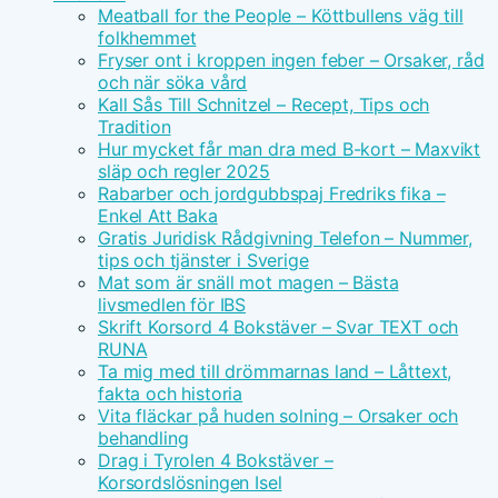
Meatball for the People – Köttbullens väg till
folkhemmet
Fryser ont i kroppen ingen feber – Orsaker, råd
och när söka vård
Kall Sås Till Schnitzel – Recept, Tips och
Tradition
Hur mycket får man dra med B-kort – Maxvikt
släp och regler 2025
Rabarber och jordgubbspaj Fredriks fika –
Enkel Att Baka
Gratis Juridisk Rådgivning Telefon – Nummer,
tips och tjänster i Sverige
Mat som är snäll mot magen – Bästa
livsmedlen för IBS
Skrift Korsord 4 Bokstäver – Svar TEXT och
RUNA
Ta mig med till drömmarnas land – Låttext,
fakta och historia
Vita fläckar på huden solning – Orsaker och
behandling
Drag i Tyrolen 4 Bokstäver –
Korsordslösningen Isel