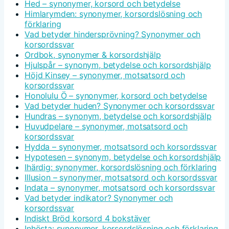
Hed – synonymer, korsord och betydelse
Himlarymden: synonymer, korsordslösning och
förklaring
Vad betyder hindersprövning? Synonymer och
korsordssvar
Ordbok, synonymer & korsordshjälp
Hjulspår – synonym, betydelse och korsordshjälp
Höjd Kinsey – synonymer, motsatsord och
korsordssvar
Honolulu Ö – synonymer, korsord och betydelse
Vad betyder huden? Synonymer och korsordssvar
Hundras – synonym, betydelse och korsordshjälp
Huvudpelare – synonymer, motsatsord och
korsordssvar
Hydda – synonymer, motsatsord och korsordssvar
Hypotesen – synonym, betydelse och korsordshjälp
Ihärdig: synonymer, korsordslösning och förklaring
Illusion – synonymer, motsatsord och korsordssvar
Indata – synonymer, motsatsord och korsordssvar
Vad betyder indikator? Synonymer och
korsordssvar
Indiskt Bröd korsord 4 bokstäver
Inhösta: synonymer, korsordslösning och förklaring