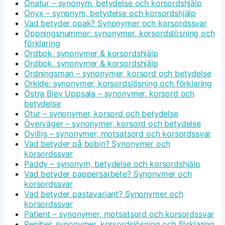
Onatur – synonym, betydelse och korsordshjälp
Onyx – synonym, betydelse och korsordshjälp
Vad betyder opak? Synonymer och korsordssvar
Öppningsnummer: synonymer, korsordslösning och
förklaring
Ordbok, synonymer & korsordshjälp
Ordbok, synonymer & korsordshjälp
Ordningsman – synonymer, korsord och betydelse
Orkide: synonymer, korsordslösning och förklaring
Östra Blev Uppsala – synonymer, korsord och
betydelse
Otur – synonymer, korsord och betydelse
Överväger – synonymer, korsord och betydelse
Ovillig – synonymer, motsatsord och korsordssvar
Vad betyder på bobin? Synonymer och
korsordssvar
Paddy – synonym, betydelse och korsordshjälp
Vad betyder pappersarbete? Synonymer och
korsordssvar
Vad betyder pastavariant? Synonymer och
korsordssvar
Patient – synonymer, motsatsord och korsordssvar
Penibel: synonymer, korsordslösning och förklaring