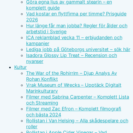
Göra egna ljus av gammalt stearin – en
komplett guide
Vad kostar en flyttfirma per timme? Prisguide
2026
Hur länge får man jobba? Regler för ålder och
arbetstid i Sverige
ICA reklamblad vecka 11 – erbjudanden och
kampanjer
Lediga jobb på Göteborgs universitet – sök här
Isadora Glossy Lip Treat – Recension och
nyanser
Kultur
The War of the Rohirrim – Djup Analys Av
Rohan Konflikt
Vrak Museum of Wrecks – Upptäck Digitalt
Marinkulturarv
Filmer med Sabrina Carpenter – Komplett Lista
och Streaming
Filmer med Zac Efron – Komplett filmografi
och bästa 2024
Rollistan i Van Helsing – Alla skådespelare och
roller
Rollistan i Apple Cider Vinegar – Vad