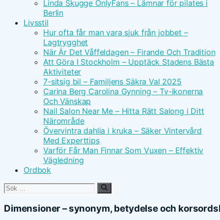
Linda Skugge OnlyFans – Lämnar för pilates i
Berlin
Livsstil
Hur ofta får man vara sjuk från jobbet –
Lagtrygghet
När Är Det Våffeldagen – Firande Och Tradition
Att Göra I Stockholm – Upptäck Stadens Bästa
Aktiviteter
7-sitsig bil – Familjens Säkra Val 2025
Carina Berg Carolina Gynning – Tv-ikonerna
Och Vänskap
Nail Salon Near Me – Hitta Rätt Salong i Ditt
Närområde
Övervintra dahlia i kruka – Säker Vintervård
Med Experttips
Varför Får Man Finnar Som Vuxen – Effektiv
Vägledning
Ordbok
Sök
efter:
Dimensioner – synonym, betydelse och korsords