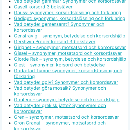
Vad betyder gammal? Synonymer och korsordssvar
Gasell korsord 3 bokstäver
Gauss: synonymer, korsordslösning och förklaring
Gediget: synonymer, korsordslösning och förklaring
Vad betyder gemensamt? Synonymer och
korsordssvar
Gensträvig – synonym, betydelse och korsordshjälp
Gershwin Broder korsord 3 bokstäver
Girighet – synonymer, motsatsord och korsordssvar
Gissel – synonymer, motsatsord och korsordssvar
Gjorde Rak – synonym, betydelse och korsordshjälp
Glest – synonymer, korsord och betydelse
Godartad Tumör: synonymer, korsordslösning och
förklaring
Vad betyder golv? Synonymer och korsordssvar
Vad betyder göra mosaik? Synonymer och
korsordssvar
Goutera – synonym, betydelse och korsordshjälp
Vad betyder grekisk jätte? Synonymer och
korsordssvar
Gren – synonymer, motsatsord och korsordssvar
Grön Granat – synonymer, motsatsord och
korsordssvar