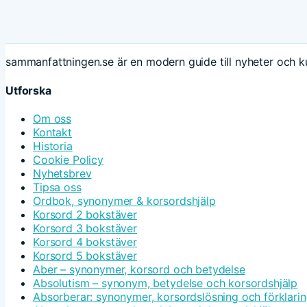
sammanfattningen.se är en modern guide till nyheter och ku
Utforska
Om oss
Kontakt
Historia
Cookie Policy
Nyhetsbrev
Tipsa oss
Ordbok, synonymer & korsordshjälp
Korsord 2 bokstäver
Korsord 3 bokstäver
Korsord 4 bokstäver
Korsord 5 bokstäver
Aber – synonymer, korsord och betydelse
Absolutism – synonym, betydelse och korsordshjälp
Absorberar: synonymer, korsordslösning och förklari