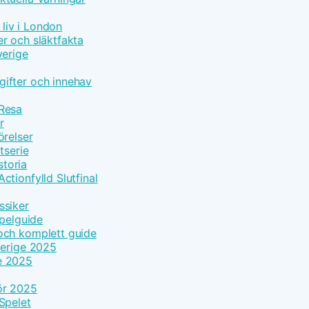
 liv i London
r och släktfakta
verige
ifter och innehav
 Resa
r
örelser
tserie
toria
tionfylld Slutfinal
ssiker
Spelguide
och komplett guide
verige 2025
e 2025
ör 2025
Spelet