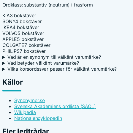
Ordklass: substantiv (neutrum) i frasform
KIA
3 bokstäver
SONY
4 bokstäver
IKEA
4 bokstäver
VOLVO
5 bokstäver
APPLE
5 bokstäver
COLGATE
7 bokstäver
PHILIPS
7 bokstäver
Vad är en synonym till välkänt varumärke?
Vad betyder välkänt varumärke?
Vilka korsordssvar passar för välkänt varumärke?
Källor
Synonymer.se
Svenska Akademiens ordlista (SAOL)
Wikipedia
Nationalencyklopedin
Fler ledtrådar