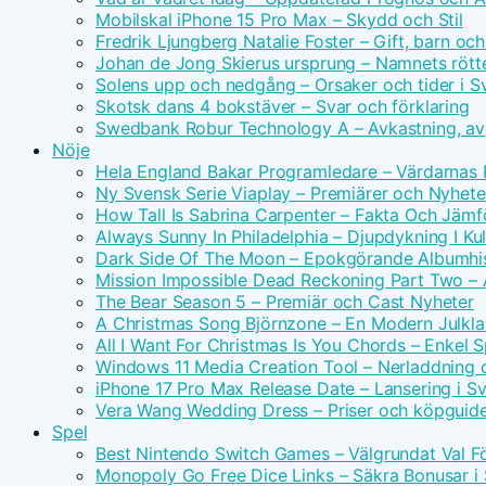
Mobilskal iPhone 15 Pro Max – Skydd och Stil
Fredrik Ljungberg Natalie Foster – Gift, barn och
Johan de Jong Skierus ursprung – Namnets rötte
Solens upp och nedgång – Orsaker och tider i S
Skotsk dans 4 bokstäver – Svar och förklaring
Swedbank Robur Technology A – Avkastning, avg
Nöje
Hela England Bakar Programledare – Värdarnas
Ny Svensk Serie Viaplay – Premiärer och Nyhete
How Tall Is Sabrina Carpenter – Fakta Och Jämf
Always Sunny In Philadelphia – Djupdykning I Kul
Dark Side Of The Moon – Epokgörande Albumhis
Mission Impossible Dead Reckoning Part Two – Ac
The Bear Season 5 – Premiär och Cast Nyheter
A Christmas Song Björnzone – En Modern Julkla
All I Want For Christmas Is You Chords – Enkel 
Windows 11 Media Creation Tool – Nerladdning 
iPhone 17 Pro Max Release Date – Lansering i S
Vera Wang Wedding Dress – Priser och köpguid
Spel
Best Nintendo Switch Games – Välgrundat Val F
Monopoly Go Free Dice Links – Säkra Bonusar i 