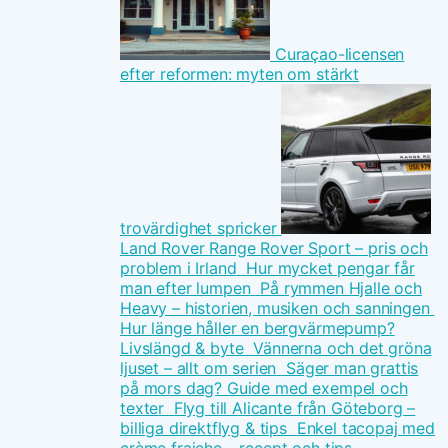
Curaçao-licensen
efter reformen: myten om stärkt
trovärdighet spricker
Land Rover Range Rover Sport – pris och
problem i Irland
Hur mycket pengar får
man efter lumpen
På rymmen Hjalle och
Heavy – historien, musiken och sanningen
Hur länge håller en bergvärmepump?
Livslängd & byte
Vännerna och det gröna
ljuset – allt om serien
Säger man grattis
på mors dag? Guide med exempel och
texter
Flyg till Alicante från Göteborg –
billiga direktflyg & tips
Enkel tacopaj med