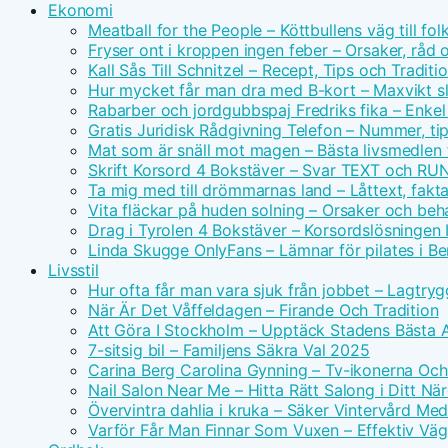
Ekonomi
Meatball for the People – Köttbullens väg till f
Fryser ont i kroppen ingen feber – Orsaker, råd 
Kall Sås Till Schnitzel – Recept, Tips och Traditi
Hur mycket får man dra med B-kort – Maxvikt s
Rabarber och jordgubbspaj Fredriks fika – Enkel
Gratis Juridisk Rådgivning Telefon – Nummer, tip
Mat som är snäll mot magen – Bästa livsmedlen 
Skrift Korsord 4 Bokstäver – Svar TEXT och RU
Ta mig med till drömmarnas land – Låttext, fakta
Vita fläckar på huden solning – Orsaker och beh
Drag i Tyrolen 4 Bokstäver – Korsordslösningen I
Linda Skugge OnlyFans – Lämnar för pilates i Ber
Livsstil
Hur ofta får man vara sjuk från jobbet – Lagtry
När Är Det Våffeldagen – Firande Och Tradition
Att Göra I Stockholm – Upptäck Stadens Bästa A
7-sitsig bil – Familjens Säkra Val 2025
Carina Berg Carolina Gynning – Tv-ikonerna Oc
Nail Salon Near Me – Hitta Rätt Salong i Ditt N
Övervintra dahlia i kruka – Säker Vintervård Me
Varför Får Man Finnar Som Vuxen – Effektiv Väg