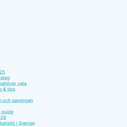
025
-steg
 behöver veta
g & tips
n och sanningen
t guide
026
betstid i Sverige