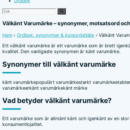
Ordbok
Sök
efter:
Välkänt Varumärke – synonymer, motsatsord oc
Hem
›
Ordbok, synonymer & korsordshjälp
› Välkänt Varum
Ett välkänt varumärke är ett varumärke som är brett igen
kvalitet. Den vanligaste synonymen är
känt varumärke
.
Synonymer till välkänt varumärke
känt varumärke
populärt varumärke
starkt varumärke
etable
varumärke
erkänt varumärke
känt märke
Vad betyder välkänt varumärke?
Ett varumärke som är allmänt känt och igenkänt av en sto
konsumentlojalitet.