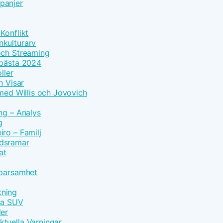
panjer
Konflikt
nkulturarv
och Streaming
 bästa 2024
ller
n Visar
 med Willis och Jovovich
ng – Analys
g
ro – Familj
idsramar
at
Sparsamhet
kning
vna SUV
der
tuella Varningar