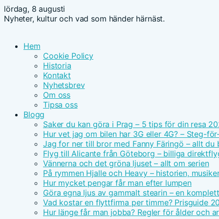
lördag, 8 augusti
Nyheter, kultur och vad som händer härnäst.
Hem
Cookie Policy
Historia
Kontakt
Nyhetsbrev
Om oss
Tipsa oss
Blogg
Saker du kan göra i Prag – 5 tips för din resa 2
Hur vet jag om bilen har 3G eller 4G? – Steg-för
Jag for ner till bror med Fanny Färingö – allt du
Flyg till Alicante från Göteborg – billiga direktfly
Vännerna och det gröna ljuset – allt om serien
På rymmen Hjalle och Heavy – historien, musike
Hur mycket pengar får man efter lumpen
Göra egna ljus av gammalt stearin – en komplet
Vad kostar en flyttfirma per timme? Prisguide 2
Hur länge får man jobba? Regler för ålder och ar