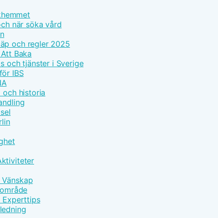
olkhemmet
och när söka vård
on
läp och regler 2025
 Att Baka
s och tjänster i Sverige
för IBS
NA
 och historia
andling
sel
lin
gghet
ktiviteter
h Vänskap
ärområde
d Experttips
ledning