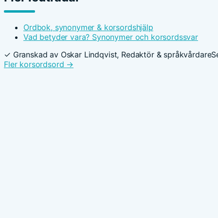
Ordbok, synonymer & korsordshjälp
Vad betyder vara? Synonymer och korsordssvar
✓ Granskad av Oskar Lindqvist, Redaktör & språkvårdare
S
Fler korsordsord →