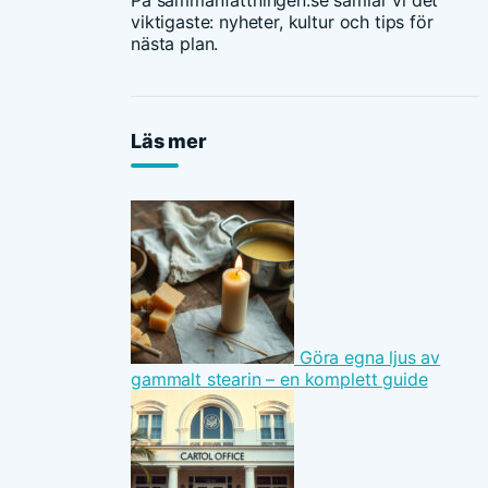
På sammanfattningen.se samlar vi det
viktigaste: nyheter, kultur och tips för
nästa plan.
Läs mer
Göra egna ljus av
gammalt stearin – en komplett guide