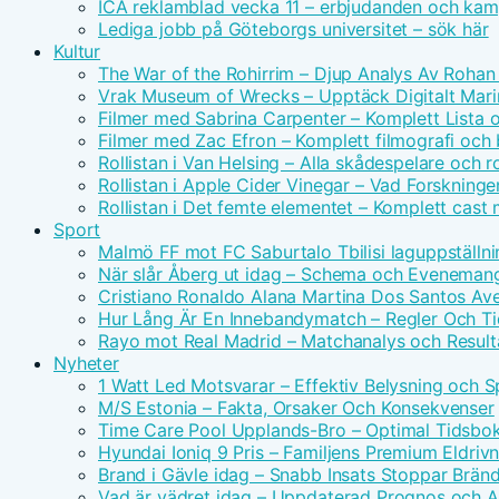
ICA reklamblad vecka 11 – erbjudanden och kam
Lediga jobb på Göteborgs universitet – sök här
Kultur
The War of the Rohirrim – Djup Analys Av Rohan 
Vrak Museum of Wrecks – Upptäck Digitalt Mari
Filmer med Sabrina Carpenter – Komplett Lista 
Filmer med Zac Efron – Komplett filmografi och
Rollistan i Van Helsing – Alla skådespelare och ro
Rollistan i Apple Cider Vinegar – Vad Forskninge
Rollistan i Det femte elementet – Komplett cast
Sport
Malmö FF mot FC Saburtalo Tbilisi laguppställni
När slår Åberg ut idag – Schema och Eveneman
Cristiano Ronaldo Alana Martina Dos Santos Avei
Hur Lång Är En Innebandymatch – Regler Och T
Rayo mot Real Madrid – Matchanalys och Result
Nyheter
1 Watt Led Motsvarar – Effektiv Belysning och 
M/S Estonia – Fakta, Orsaker Och Konsekvenser
Time Care Pool Upplands-Bro – Optimal Tidsbo
Hyundai Ioniq 9 Pris – Familjens Premium Eldri
Brand i Gävle idag – Snabb Insats Stoppar Brän
Vad är vädret idag – Uppdaterad Prognos och Ak