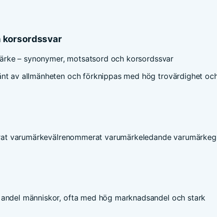
h korsordssvar
ärke – synonymer, motsatsord och korsordssvar
känt av allmänheten och förknippas med hög trovärdighet oc
rat varumärke
välrenommerat varumärke
ledande varumärke
g
r andel människor, ofta med hög marknadsandel och stark