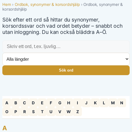
Hem
›
Ordbok, synonymer & korsordshjälp
› Ordbok, synonymer &
korsordshjälp
Sök efter ett ord så hittar du synonymer,
korsordssvar och vad ordet betyder – snabbt och
utan inloggning. Du kan också bläddra A–Ö.
Sök ord
A
B
C
D
E
F
G
H
I
J
K
L
M
N
O
P
R
S
T
U
V
W
Z
A