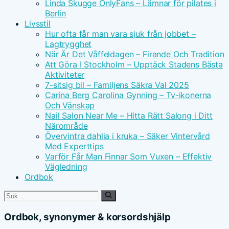
Linda Skugge OnlyFans – Lämnar för pilates i
Berlin
Livsstil
Hur ofta får man vara sjuk från jobbet –
Lagtrygghet
När Är Det Våffeldagen – Firande Och Tradition
Att Göra I Stockholm – Upptäck Stadens Bästa
Aktiviteter
7-sitsig bil – Familjens Säkra Val 2025
Carina Berg Carolina Gynning – Tv-ikonerna
Och Vänskap
Nail Salon Near Me – Hitta Rätt Salong i Ditt
Närområde
Övervintra dahlia i kruka – Säker Vintervård
Med Experttips
Varför Får Man Finnar Som Vuxen – Effektiv
Vägledning
Ordbok
Sök
efter:
Ordbok, synonymer & korsordshjälp