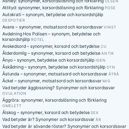
Ashley: synonymer, korsordslösning och förklaring
OLSEN
Attityd: synonymer, korsordslösning och förklaring
POSE
Autokrati – synonym, betydelse och korsordshjälp
DESPOTIER
Avans – synonymer, motsatsord och korsordssvar
VINST
Avdelning Hos Polisen – synonym, betydelse och
korsordshjälp
ROTEL
Avskedsord – synonymer, korsord och betydelse
CU
Ålderdomlig – synonymer, korsord och betydelse
ANTIK
Ånyo – synonym, betydelse och korsordshjälp
IGEN
Åskådning – synonym, betydelse och korsordshjälp
SYN
Åstunda – synonymer, motsatsord och korsordssvar
ÅTRÅ
Äckel – synonymer, motsatsord och korsordssvar
MIG
Vad betyder ägglossning? Synonymer och korsordssvar
OVULATION
Äggröra: synonymer, korsordslösning och förklaring
OMELETT
Älskog – synonymer, korsord och betydelse
SEX
Vad betyder är? Synonymer och korsordssvar
ÄR
Vad betyder är sövande röster? Synonymer och korsordssvar