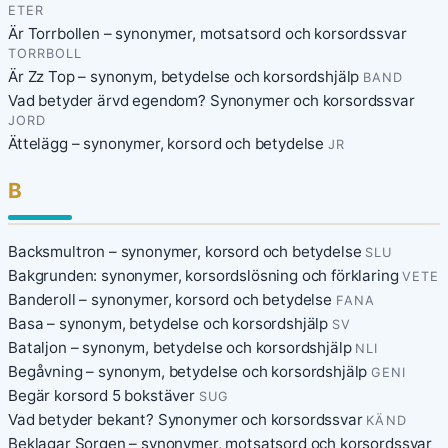
ETER
Är Torrbollen – synonymer, motsatsord och korsordssvar
TORRBOLL
Är Zz Top – synonym, betydelse och korsordshjälp
BAND
Vad betyder ärvd egendom? Synonymer och korsordssvar
JORD
Ättelägg – synonymer, korsord och betydelse
JR
B
Backsmultron – synonymer, korsord och betydelse
SLU
Bakgrunden: synonymer, korsordslösning och förklaring
VETE
Banderoll – synonymer, korsord och betydelse
FANA
Basa – synonym, betydelse och korsordshjälp
SV
Bataljon – synonym, betydelse och korsordshjälp
NLI
Begåvning – synonym, betydelse och korsordshjälp
GENI
Begär korsord 5 bokstäver
SUG
Vad betyder bekant? Synonymer och korsordssvar
KÄND
Beklagar Sorgen – synonymer, motsatsord och korsordssvar