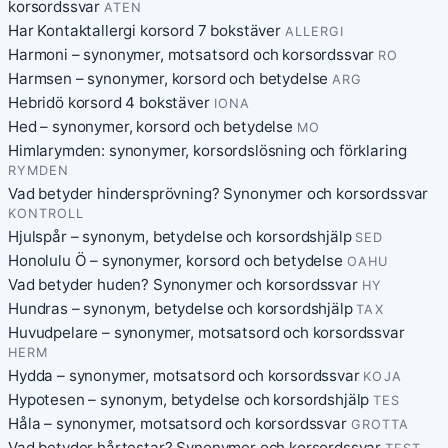
korsordssvar
ATEN
Har Kontaktallergi korsord 7 bokstäver
ALLERGI
Harmoni – synonymer, motsatsord och korsordssvar
RO
Harmsen – synonymer, korsord och betydelse
ARG
Hebridö korsord 4 bokstäver
IONA
Hed – synonymer, korsord och betydelse
MO
Himlarymden: synonymer, korsordslösning och förklaring
RYMDEN
Vad betyder hindersprövning? Synonymer och korsordssvar
KONTROLL
Hjulspår – synonym, betydelse och korsordshjälp
SED
Honolulu Ö – synonymer, korsord och betydelse
OAHU
Vad betyder huden? Synonymer och korsordssvar
HY
Hundras – synonym, betydelse och korsordshjälp
TAX
Huvudpelare – synonymer, motsatsord och korsordssvar
HERM
Hydda – synonymer, motsatsord och korsordssvar
KOJA
Hypotesen – synonym, betydelse och korsordshjälp
TES
Håla – synonymer, motsatsord och korsordssvar
GROTTA
Vad betyder hårtestar? Synonymer och korsordssvar