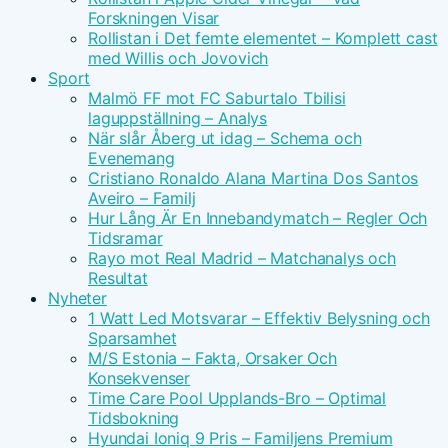
Forskningen Visar
Rollistan i Det femte elementet – Komplett cast
med Willis och Jovovich
Sport
Malmö FF mot FC Saburtalo Tbilisi
laguppställning – Analys
När slår Åberg ut idag – Schema och
Evenemang
Cristiano Ronaldo Alana Martina Dos Santos
Aveiro – Familj
Hur Lång Är En Innebandymatch – Regler Och
Tidsramar
Rayo mot Real Madrid – Matchanalys och
Resultat
Nyheter
1 Watt Led Motsvarar – Effektiv Belysning och
Sparsamhet
M/S Estonia – Fakta, Orsaker Och
Konsekvenser
Time Care Pool Upplands-Bro – Optimal
Tidsbokning
Hyundai Ioniq 9 Pris – Familjens Premium