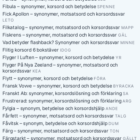
Fibula – synonymer, korsord och betydelse
SPENNE
Fick Apollon – synonymer, motsatsord och korsordssvar
LETO
Filkatalog – synonymer, motsatsord och korsordssvar
MAPP
Fiskrens – synonymer, motsatsord och korsordssvar
GÄL
Vad betyder flashback? Synonymer och korsordssvar
MINNE
Flitig korsord 6 bokstäver
IDOG
Flyger I Luften – synonymer, korsord och betydelse
YR
Flyger På Nya Zeeland – synonymer, motsatsord och
korsordssvar
KEA
Flytt – synonymer, korsord och betydelse
FÖRA
Fransk Vovve – synonymer, korsord och betydelse
BYRACKA
Franskt Ab: synonymer, korsordslösning och förklaring
SA
Frustrerad: synonymer, korsordslösning och förklaring
ARG
Fylgia – synonym, betydelse och korsordshjälp
ANDE
Fårfett – synonymer, motsatsord och korsordssvar
TALG
Fåvitsk – synonym, betydelse och korsordshjälp
DUM
Färg – synonymer, motsatsord och korsordssvar
TON
Färgstarkt – synonymer, motsatsord och korsordssvar
GÄLLT