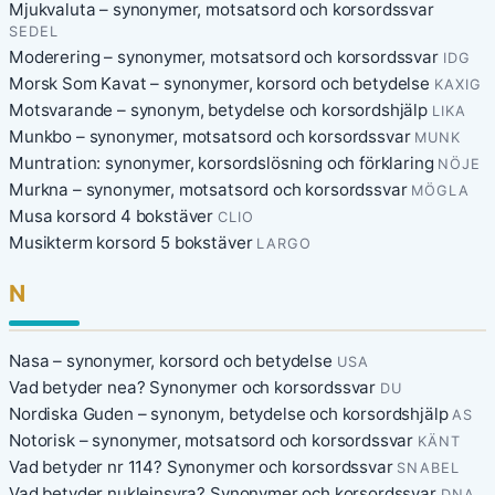
Mjukvaluta – synonymer, motsatsord och korsordssvar
SEDEL
Moderering – synonymer, motsatsord och korsordssvar
IDG
Morsk Som Kavat – synonymer, korsord och betydelse
KAXIG
Motsvarande – synonym, betydelse och korsordshjälp
LIKA
Munkbo – synonymer, motsatsord och korsordssvar
MUNK
Muntration: synonymer, korsordslösning och förklaring
NÖJE
Murkna – synonymer, motsatsord och korsordssvar
MÖGLA
Musa korsord 4 bokstäver
CLIO
Musikterm korsord 5 bokstäver
LARGO
N
Nasa – synonymer, korsord och betydelse
USA
Vad betyder nea? Synonymer och korsordssvar
DU
Nordiska Guden – synonym, betydelse och korsordshjälp
AS
Notorisk – synonymer, motsatsord och korsordssvar
KÄNT
Vad betyder nr 114? Synonymer och korsordssvar
SNABEL
Vad betyder nukleinsyra? Synonymer och korsordssvar
DNA