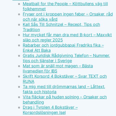
Meatball for the People – Köttbullens väg till
folkhemmet
Fryser ont i kroppen ingen feber – Orsaker, råd
och när söka vård
Kall Sås Till Schnitzel – Recept, Tips och
Tradition
Hur mycket får man dra med B-kort – Maxvikt
släp och regler 2025
Rabarber och jordgubbspaj Fredriks fika –
Enkel Att Baka
Gratis Juridisk Rådgivning Telefon – Nummer,
tips och tjänster i Sverige
Mat som är snäll mot magen – Bästa
livsmedlen för IBS
Skrift Korsord 4 Bokstäver – Svar TEXT och
RUNA
Ta mig med till drömmarnas land – Låttext,
fakta och historia
Vita fläckar på huden solning – Orsaker och
behandling
Drag i Tyrolen 4 Bokstäver –
Korsordslösningen Isel