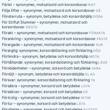
Färist – synonymer, motsatsord och korsordssvar
RIST
Följa Efter – synonymer, motsatsord och korsordssvar
GÅ
Fönsterruta – synonym, betydelse och korsordshjälp
DORA
För Stilfull Slummer – synonymer, motsatsord och
korsordssvar
SIESTA
Förakt – synonymer, motsatsord och korsordssvar
FÖRAKTA
Förankring – synonymer, motsatsord och korsordssvar
FÄSTE
Förargade – synonymer, motsatsord och korsordssvar
SUR
Förarglig: synonymer, korsordslösning och förklaring
DÖD
Förhindra – synonym, betydelse och korsordshjälp
MOTA
Förhållande: synonymer, korsordslösning och förklaring
LÄGE
Förnödenheter – synonymer, korsord och betydelse
VARA
Förnöjt – synonym, betydelse och korsordshjälp
GLAD
Försvar: synonymer, korsordslösning och förklaring
TA
Försäkra – synonymer, korsord och betydelse
LOVA
Försäkran – synonymer, korsord och betydelse
ED
Förtrolig – synonymer, korsord och betydelse
INTIM
Förtur – synonymer, korsord och betydelse
LÅTA
Förvillelse – synonymer, korsord och betydelse
AVSTEG