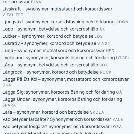
korsordssvar
ELVA
Livskraft – synonymer, motsatsord och korsordssvar
VITALITET
Ljungväxt: synonymer, korsordslösning och förklaring
ODON
Lopp – synonym, betydelse och korsordshjälp
ÅK
Lucker – synonymer, korsord och betydelse
LÖS
Lukrativ – synonymer, korsord och betydelse
VINST
Lund – synonymer, motsatsord och korsordssvar
HED
Lyckoland: synonymer, korsordslösning och förklaring
UTOPI
Låda – synonym, betydelse och korsordshjälp
BOX
Långrock – synonymer, korsord och betydelse
ROCK
Lägga På Ett Kol – synonymer, motsatsord och korsordssvar
ÖKA
Lägga Sig: synonymer, korsordslösning och förklaring
GÅ
Lägga Undan: synonymer, korsordslösning och förklaring
SPARA
Lära – synonymer, korsord och betydelse
SKOLA
Vad betyder lärosäte? Synonymer och korsordssvar
YALE
Vad betyder lösgöra? Synonymer och korsordssvar
LÖSA
Lösning För Moddlare – synonym, betydelse och