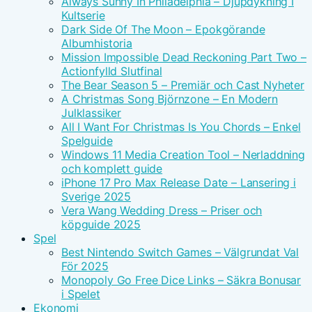
Always Sunny In Philadelphia – Djupdykning I
Kultserie
Dark Side Of The Moon – Epokgörande
Albumhistoria
Mission Impossible Dead Reckoning Part Two –
Actionfylld Slutfinal
The Bear Season 5 – Premiär och Cast Nyheter
A Christmas Song Björnzone – En Modern
Julklassiker
All I Want For Christmas Is You Chords – Enkel
Spelguide
Windows 11 Media Creation Tool – Nerladdning
och komplett guide
iPhone 17 Pro Max Release Date – Lansering i
Sverige 2025
Vera Wang Wedding Dress – Priser och
köpguide 2025
Spel
Best Nintendo Switch Games – Välgrundat Val
För 2025
Monopoly Go Free Dice Links – Säkra Bonusar
i Spelet
Ekonomi