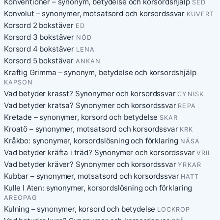
Konventioner – synonym, betydelse och korsordshjälp
SED
Konvolut – synonymer, motsatsord och korsordssvar
KUVERT
Korsord 2 bokstäver
ED
Korsord 3 bokstäver
NÖD
Korsord 4 bokstäver
LENA
Korsord 5 bokstäver
ANKAN
Kraftig Grimma – synonym, betydelse och korsordshjälp
KAPSON
Vad betyder krasst? Synonymer och korsordssvar
CYNISK
Vad betyder kratsa? Synonymer och korsordssvar
REPA
Kretade – synonymer, korsord och betydelse
SKAR
Kroatö – synonymer, motsatsord och korsordssvar
KRK
Kråkbo: synonymer, korsordslösning och förklaring
NÄSA
Vad betyder kräfta i träd? Synonymer och korsordssvar
VRIL
Vad betyder kräver? Synonymer och korsordssvar
YRKAR
Kubbar – synonymer, motsatsord och korsordssvar
HATT
Kulle I Aten: synonymer, korsordslösning och förklaring
AREOPAG
Kulning – synonymer, korsord och betydelse
LOCKROP