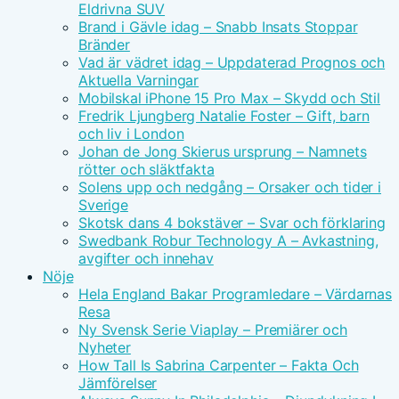
Eldrivna SUV
Brand i Gävle idag – Snabb Insats Stoppar
Bränder
Vad är vädret idag – Uppdaterad Prognos och
Aktuella Varningar
Mobilskal iPhone 15 Pro Max – Skydd och Stil
Fredrik Ljungberg Natalie Foster – Gift, barn
och liv i London
Johan de Jong Skierus ursprung – Namnets
rötter och släktfakta
Solens upp och nedgång – Orsaker och tider i
Sverige
Skotsk dans 4 bokstäver – Svar och förklaring
Swedbank Robur Technology A – Avkastning,
avgifter och innehav
Nöje
Hela England Bakar Programledare – Värdarnas
Resa
Ny Svensk Serie Viaplay – Premiärer och
Nyheter
How Tall Is Sabrina Carpenter – Fakta Och
Jämförelser