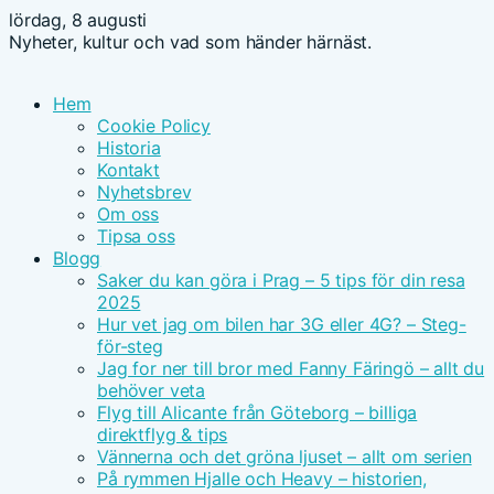
lördag, 8 augusti
Nyheter, kultur och vad som händer härnäst.
Hem
Cookie Policy
Historia
Kontakt
Nyhetsbrev
Om oss
Tipsa oss
Blogg
Saker du kan göra i Prag – 5 tips för din resa
2025
Hur vet jag om bilen har 3G eller 4G? – Steg-
för-steg
Jag for ner till bror med Fanny Färingö – allt du
behöver veta
Flyg till Alicante från Göteborg – billiga
direktflyg & tips
Vännerna och det gröna ljuset – allt om serien
På rymmen Hjalle och Heavy – historien,