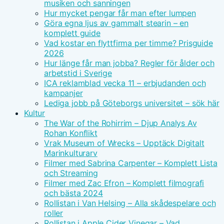
musiken och sanningen
Hur mycket pengar får man efter lumpen
Göra egna ljus av gammalt stearin – en
komplett guide
Vad kostar en flyttfirma per timme? Prisguide
2026
Hur länge får man jobba? Regler för ålder och
arbetstid i Sverige
ICA reklamblad vecka 11 – erbjudanden och
kampanjer
Lediga jobb på Göteborgs universitet – sök här
Kultur
The War of the Rohirrim – Djup Analys Av
Rohan Konflikt
Vrak Museum of Wrecks – Upptäck Digitalt
Marinkulturarv
Filmer med Sabrina Carpenter – Komplett Lista
och Streaming
Filmer med Zac Efron – Komplett filmografi
och bästa 2024
Rollistan i Van Helsing – Alla skådespelare och
roller
Rollistan i Apple Cider Vinegar – Vad