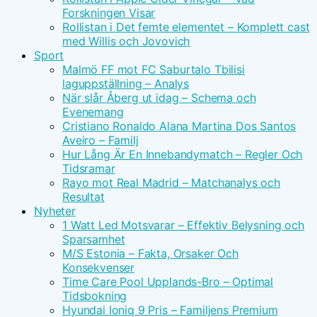
Forskningen Visar
Rollistan i Det femte elementet – Komplett cast
med Willis och Jovovich
Sport
Malmö FF mot FC Saburtalo Tbilisi
laguppställning – Analys
När slår Åberg ut idag – Schema och
Evenemang
Cristiano Ronaldo Alana Martina Dos Santos
Aveiro – Familj
Hur Lång Är En Innebandymatch – Regler Och
Tidsramar
Rayo mot Real Madrid – Matchanalys och
Resultat
Nyheter
1 Watt Led Motsvarar – Effektiv Belysning och
Sparsamhet
M/S Estonia – Fakta, Orsaker Och
Konsekvenser
Time Care Pool Upplands-Bro – Optimal
Tidsbokning
Hyundai Ioniq 9 Pris – Familjens Premium