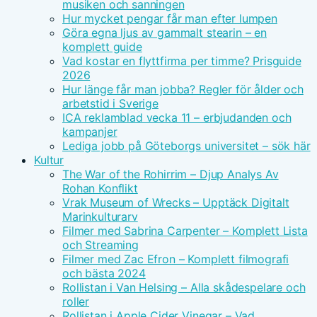
musiken och sanningen
Hur mycket pengar får man efter lumpen
Göra egna ljus av gammalt stearin – en
komplett guide
Vad kostar en flyttfirma per timme? Prisguide
2026
Hur länge får man jobba? Regler för ålder och
arbetstid i Sverige
ICA reklamblad vecka 11 – erbjudanden och
kampanjer
Lediga jobb på Göteborgs universitet – sök här
Kultur
The War of the Rohirrim – Djup Analys Av
Rohan Konflikt
Vrak Museum of Wrecks – Upptäck Digitalt
Marinkulturarv
Filmer med Sabrina Carpenter – Komplett Lista
och Streaming
Filmer med Zac Efron – Komplett filmografi
och bästa 2024
Rollistan i Van Helsing – Alla skådespelare och
roller
Rollistan i Apple Cider Vinegar – Vad