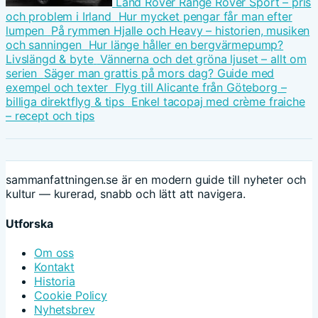
Land Rover Range Rover Sport – pris
och problem i Irland
Hur mycket pengar får man efter
lumpen
På rymmen Hjalle och Heavy – historien, musiken
och sanningen
Hur länge håller en bergvärmepump?
Livslängd & byte
Vännerna och det gröna ljuset – allt om
serien
Säger man grattis på mors dag? Guide med
exempel och texter
Flyg till Alicante från Göteborg –
billiga direktflyg & tips
Enkel tacopaj med crème fraiche
– recept och tips
sammanfattningen.se är en modern guide till nyheter och
kultur — kurerad, snabb och lätt att navigera.
Utforska
Om oss
Kontakt
Historia
Cookie Policy
Nyhetsbrev