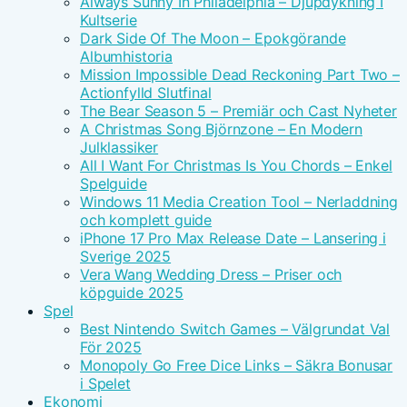
Always Sunny In Philadelphia – Djupdykning I
Kultserie
Dark Side Of The Moon – Epokgörande
Albumhistoria
Mission Impossible Dead Reckoning Part Two –
Actionfylld Slutfinal
The Bear Season 5 – Premiär och Cast Nyheter
A Christmas Song Björnzone – En Modern
Julklassiker
All I Want For Christmas Is You Chords – Enkel
Spelguide
Windows 11 Media Creation Tool – Nerladdning
och komplett guide
iPhone 17 Pro Max Release Date – Lansering i
Sverige 2025
Vera Wang Wedding Dress – Priser och
köpguide 2025
Spel
Best Nintendo Switch Games – Välgrundat Val
För 2025
Monopoly Go Free Dice Links – Säkra Bonusar
i Spelet
Ekonomi