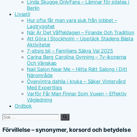
Linda Skugge OnlyFans – Lämnar för pilates i
Berlin
Livsstil
Hur ofta får man vara sjuk från jobbet –
Lagtrygghet
När Är Det Våffeldagen – Firande Och Tradition
Att Göra I Stockholm – Upptäck Stadens Bästa
Aktiviteter
7-sitsig bil – Familjens Säkra Val 2025
Carina Berg Carolina Gynning – Tv-ikonerna
Och Vänskap
Nail Salon Near Me – Hitta Rätt Salong i Ditt
Närområde
Övervintra dahlia i kruka – Säker Vintervård
Med Experttips
Varför Får Man Finnar Som Vuxen – Effektiv
Vägledning
Ordbok
Sök
efter:
Förvillelse – synonymer, korsord och betydelse