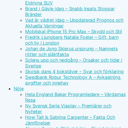
Eldrivna SUV
Brand i Gävle idag – Snabb Insats Stoppar
Bränder
Vad är vädret idag – Uppdaterad Prognos och
Aktuella Varningar
Mobilskal iPhone 15 Pro Max – Skydd och Stil
Fredrik Ljungberg Natalie Foster – Gift, barn
och liv i London
Johan de Jong Skierus ursprung – Namnets
rötter och släktfakta
Solens upp och nedgång – Orsaker och tider i
Sverige
Skotsk dans 4 bokstäver – Svar och förklaring
Swedbank Robur Technology A – Avkastning,
avgifter och innehav
Nöje
Hela England Bakar Programledare – Värdarnas
Resa
Ny Svensk Serie Viaplay – Premiärer och
Nyheter
How Tall Is Sabrina Carpenter – Fakta Och
Jämförelser