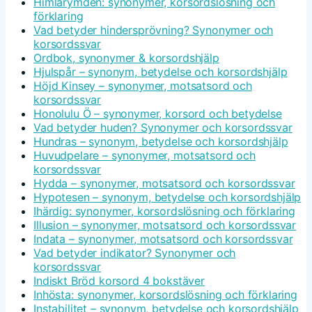
Himlarymden: synonymer, korsordslösning och
förklaring
Vad betyder hindersprövning? Synonymer och
korsordssvar
Ordbok, synonymer & korsordshjälp
Hjulspår – synonym, betydelse och korsordshjälp
Höjd Kinsey – synonymer, motsatsord och
korsordssvar
Honolulu Ö – synonymer, korsord och betydelse
Vad betyder huden? Synonymer och korsordssvar
Hundras – synonym, betydelse och korsordshjälp
Huvudpelare – synonymer, motsatsord och
korsordssvar
Hydda – synonymer, motsatsord och korsordssvar
Hypotesen – synonym, betydelse och korsordshjälp
Ihärdig: synonymer, korsordslösning och förklaring
Illusion – synonymer, motsatsord och korsordssvar
Indata – synonymer, motsatsord och korsordssvar
Vad betyder indikator? Synonymer och
korsordssvar
Indiskt Bröd korsord 4 bokstäver
Inhösta: synonymer, korsordslösning och förklaring
Instabilitet – synonym, betydelse och korsordshjälp