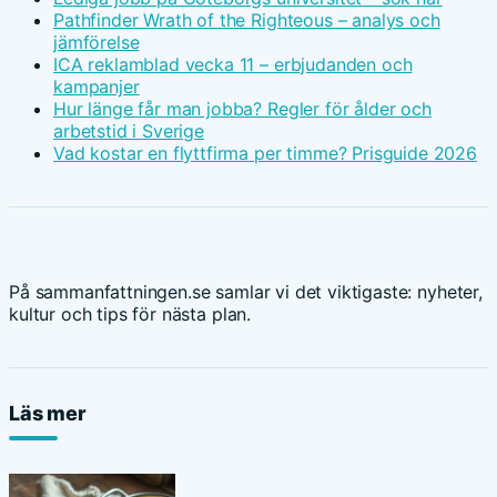
Pathfinder Wrath of the Righteous – analys och
jämförelse
ICA reklamblad vecka 11 – erbjudanden och
kampanjer
Hur länge får man jobba? Regler för ålder och
arbetstid i Sverige
Vad kostar en flyttfirma per timme? Prisguide 2026
På sammanfattningen.se samlar vi det viktigaste: nyheter,
kultur och tips för nästa plan.
Läs mer