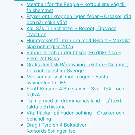
Meatball for the People – Köttbullens väg till
folkhemmet
Fryser ont i kroppen ingen feber – Orsaker, råd
och när söka vård
Kall Sås Till Schnitzel – Recept, Tips och
Tradition
Hur mycket får man dra med B-kort – Maxvikt
släp och regler 2025
Rabarber och jordgubbspaj Fredriks fika –
Enkel Att Baka
Gratis Juridisk Rådgivning Telefon – Nummer,
tips och tjänster i Sverige
Mat som är snäll mot magen – Bästa
livsmedlen för IBS
Skrift Korsord 4 Bokstäver – Svar TEXT och
RUNA
Ta mig med till drömmarnas land – Låttext,
fakta och historia
Vita fläckar på huden solning – Orsaker och
behandling
Drag i Tyrolen 4 Bokstäver –
Korsordslösningen Isel