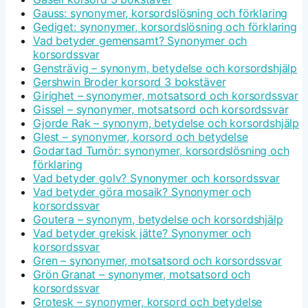
Gauss: synonymer, korsordslösning och förklaring
Gediget: synonymer, korsordslösning och förklaring
Vad betyder gemensamt? Synonymer och
korsordssvar
Gensträvig – synonym, betydelse och korsordshjälp
Gershwin Broder korsord 3 bokstäver
Girighet – synonymer, motsatsord och korsordssvar
Gissel – synonymer, motsatsord och korsordssvar
Gjorde Rak – synonym, betydelse och korsordshjälp
Glest – synonymer, korsord och betydelse
Godartad Tumör: synonymer, korsordslösning och
förklaring
Vad betyder golv? Synonymer och korsordssvar
Vad betyder göra mosaik? Synonymer och
korsordssvar
Goutera – synonym, betydelse och korsordshjälp
Vad betyder grekisk jätte? Synonymer och
korsordssvar
Gren – synonymer, motsatsord och korsordssvar
Grön Granat – synonymer, motsatsord och
korsordssvar
Grotesk – synonymer, korsord och betydelse