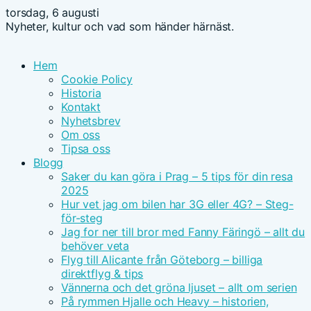
torsdag, 6 augusti
Nyheter, kultur och vad som händer härnäst.
Hem
Cookie Policy
Historia
Kontakt
Nyhetsbrev
Om oss
Tipsa oss
Blogg
Saker du kan göra i Prag – 5 tips för din resa
2025
Hur vet jag om bilen har 3G eller 4G? – Steg-
för-steg
Jag for ner till bror med Fanny Färingö – allt du
behöver veta
Flyg till Alicante från Göteborg – billiga
direktflyg & tips
Vännerna och det gröna ljuset – allt om serien
På rymmen Hjalle och Heavy – historien,