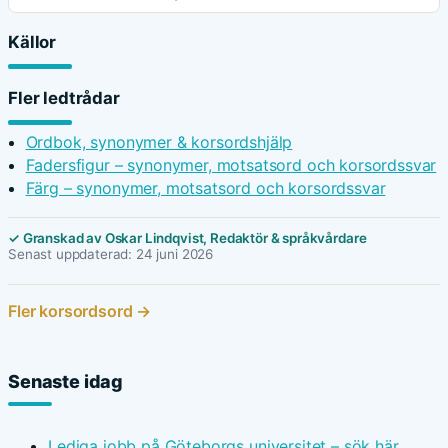
Källor
Fler ledtrådar
Ordbok, synonymer & korsordshjälp
Fadersfigur – synonymer, motsatsord och korsordssvar
Färg – synonymer, motsatsord och korsordssvar
✓ Granskad av Oskar Lindqvist, Redaktör & språkvårdare
Senast uppdaterad: 24 juni 2026
Fler korsordsord →
Senaste idag
Lediga jobb på Göteborgs universitet – sök här