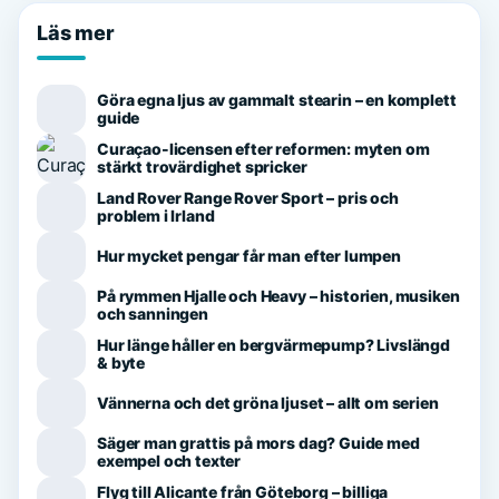
Läs mer
Göra egna ljus av gammalt stearin – en komplett
guide
Curaçao-licensen efter reformen: myten om
stärkt trovärdighet spricker
Land Rover Range Rover Sport – pris och
problem i Irland
Hur mycket pengar får man efter lumpen
På rymmen Hjalle och Heavy – historien, musiken
och sanningen
Hur länge håller en bergvärmepump? Livslängd
& byte
Vännerna och det gröna ljuset – allt om serien
Säger man grattis på mors dag? Guide med
exempel och texter
Flyg till Alicante från Göteborg – billiga