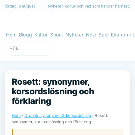
lördag, 8 augusti
Nyheter, kultur och vad som händer härnäst.
Hem
Blogg
Kultur
Sport
Nyheter
Nöje
Spel
Ekonomi
Sök
efter:
Rosett: synonymer,
korsordslösning och
förklaring
Hem
›
Ordbok, synonymer & korsordshjälp
› Rosett:
synonymer, korsordslösning och förklaring