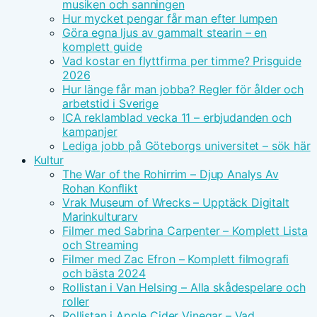
musiken och sanningen
Hur mycket pengar får man efter lumpen
Göra egna ljus av gammalt stearin – en
komplett guide
Vad kostar en flyttfirma per timme? Prisguide
2026
Hur länge får man jobba? Regler för ålder och
arbetstid i Sverige
ICA reklamblad vecka 11 – erbjudanden och
kampanjer
Lediga jobb på Göteborgs universitet – sök här
Kultur
The War of the Rohirrim – Djup Analys Av
Rohan Konflikt
Vrak Museum of Wrecks – Upptäck Digitalt
Marinkulturarv
Filmer med Sabrina Carpenter – Komplett Lista
och Streaming
Filmer med Zac Efron – Komplett filmografi
och bästa 2024
Rollistan i Van Helsing – Alla skådespelare och
roller
Rollistan i Apple Cider Vinegar – Vad