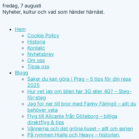
fredag, 7 augusti
Nyheter, kultur och vad som händer härnäst.
Hem
Cookie Policy
Historia
Kontakt
Nyhetsbrev
Om oss
Tipsa oss
Blogg
Saker du kan göra i Prag – 5 tips för din resa
2025
Hur vet jag om bilen har 3G eller 4G? – Steg-
för-steg
Jag for ner till bror med Fanny Färingö – allt du
behöver veta
Flyg till Alicante från Göteborg – billiga
direktflyg & tips
Vännerna och det gröna ljuset – allt om serien
På rymmen Hjalle och Heavy – historien,