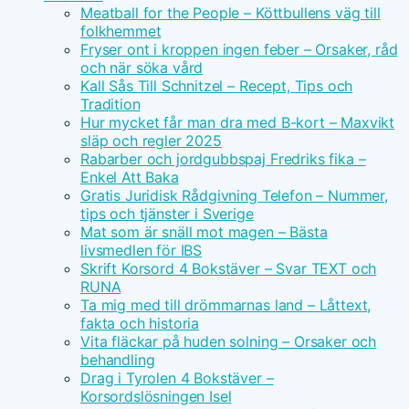
Meatball for the People – Köttbullens väg till
folkhemmet
Fryser ont i kroppen ingen feber – Orsaker, råd
och när söka vård
Kall Sås Till Schnitzel – Recept, Tips och
Tradition
Hur mycket får man dra med B-kort – Maxvikt
släp och regler 2025
Rabarber och jordgubbspaj Fredriks fika –
Enkel Att Baka
Gratis Juridisk Rådgivning Telefon – Nummer,
tips och tjänster i Sverige
Mat som är snäll mot magen – Bästa
livsmedlen för IBS
Skrift Korsord 4 Bokstäver – Svar TEXT och
RUNA
Ta mig med till drömmarnas land – Låttext,
fakta och historia
Vita fläckar på huden solning – Orsaker och
behandling
Drag i Tyrolen 4 Bokstäver –
Korsordslösningen Isel