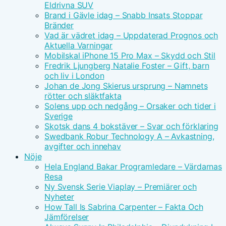
Eldrivna SUV
Brand i Gävle idag – Snabb Insats Stoppar
Bränder
Vad är vädret idag – Uppdaterad Prognos och
Aktuella Varningar
Mobilskal iPhone 15 Pro Max – Skydd och Stil
Fredrik Ljungberg Natalie Foster – Gift, barn
och liv i London
Johan de Jong Skierus ursprung – Namnets
rötter och släktfakta
Solens upp och nedgång – Orsaker och tider i
Sverige
Skotsk dans 4 bokstäver – Svar och förklaring
Swedbank Robur Technology A – Avkastning,
avgifter och innehav
Nöje
Hela England Bakar Programledare – Värdarnas
Resa
Ny Svensk Serie Viaplay – Premiärer och
Nyheter
How Tall Is Sabrina Carpenter – Fakta Och
Jämförelser