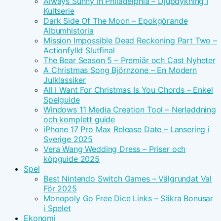
Always Sunny In Philadelphia – Djupdykning I
Kultserie
Dark Side Of The Moon – Epokgörande
Albumhistoria
Mission Impossible Dead Reckoning Part Two –
Actionfylld Slutfinal
The Bear Season 5 – Premiär och Cast Nyheter
A Christmas Song Björnzone – En Modern
Julklassiker
All I Want For Christmas Is You Chords – Enkel
Spelguide
Windows 11 Media Creation Tool – Nerladdning
och komplett guide
iPhone 17 Pro Max Release Date – Lansering i
Sverige 2025
Vera Wang Wedding Dress – Priser och
köpguide 2025
Spel
Best Nintendo Switch Games – Välgrundat Val
För 2025
Monopoly Go Free Dice Links – Säkra Bonusar
i Spelet
Ekonomi