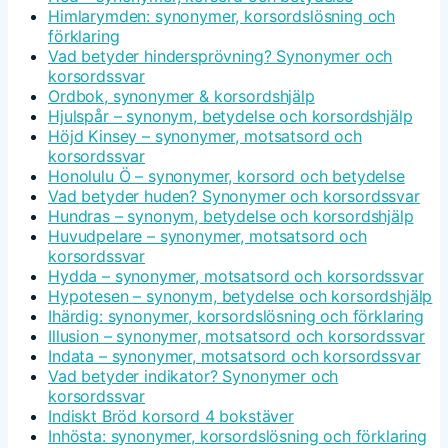
Himlarymden: synonymer, korsordslösning och
förklaring
Vad betyder hindersprövning? Synonymer och
korsordssvar
Ordbok, synonymer & korsordshjälp
Hjulspår – synonym, betydelse och korsordshjälp
Höjd Kinsey – synonymer, motsatsord och
korsordssvar
Honolulu Ö – synonymer, korsord och betydelse
Vad betyder huden? Synonymer och korsordssvar
Hundras – synonym, betydelse och korsordshjälp
Huvudpelare – synonymer, motsatsord och
korsordssvar
Hydda – synonymer, motsatsord och korsordssvar
Hypotesen – synonym, betydelse och korsordshjälp
Ihärdig: synonymer, korsordslösning och förklaring
Illusion – synonymer, motsatsord och korsordssvar
Indata – synonymer, motsatsord och korsordssvar
Vad betyder indikator? Synonymer och
korsordssvar
Indiskt Bröd korsord 4 bokstäver
Inhösta: synonymer, korsordslösning och förklaring