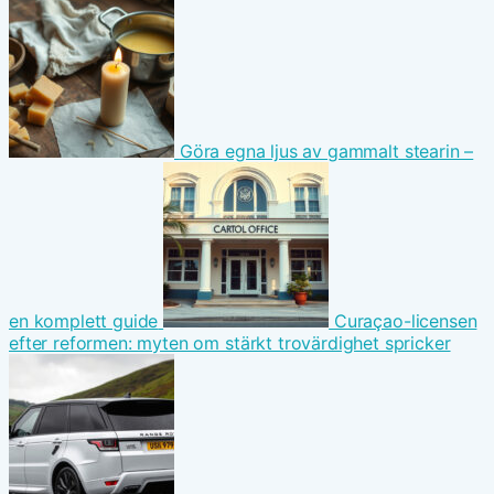
Göra egna ljus av gammalt stearin –
en komplett guide
Curaçao-licensen
efter reformen: myten om stärkt trovärdighet spricker