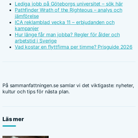
Lediga jobb på Göteborgs universitet – sök här
Pathfinder Wrath of the Righteous – analys och
jämförelse
ICA reklamblad vecka 11 – erbjudanden och
kampanjer
Hur länge får man jobba? Regler för ålder och
arbetstid i Sverige
Vad kostar en flyttfirma per timme? Prisguide 2026
På sammanfattningen.se samlar vi det viktigaste: nyheter,
kultur och tips för nästa plan.
Läs mer