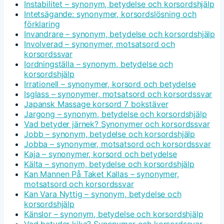
Instabilitet – synonym, betydelse och korsordshjälp
Intetsägande: synonymer, korsordslösning och
förklaring
Invandrare – synonym, betydelse och korsordshjälp
Involverad – synonymer, motsatsord och
korsordssvar
Iordningställa – synonym, betydelse och
korsordshjälp
Irrationell – synonymer, korsord och betydelse
Isglass – synonymer, motsatsord och korsordssvar
Japansk Massage korsord 7 bokstäver
Jargong – synonym, betydelse och korsordshjälp
Vad betyder järnek? Synonymer och korsordssvar
Jobb – synonym, betydelse och korsordshjälp
Jobba – synonymer, motsatsord och korsordssvar
Kaja – synonymer, korsord och betydelse
Kälta – synonym, betydelse och korsordshjälp
Kan Mannen På Taket Kallas – synonymer,
motsatsord och korsordssvar
Kan Vara Nyttig – synonym, betydelse och
korsordshjälp
Känslor – synonym, betydelse och korsordshjälp
Vad betyder kika? Synonymer och korsordssvar