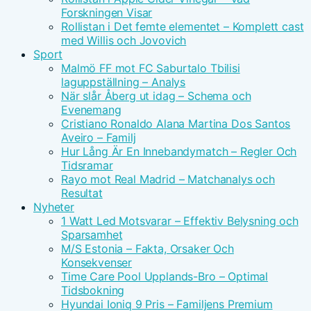
Forskningen Visar
Rollistan i Det femte elementet – Komplett cast
med Willis och Jovovich
Sport
Malmö FF mot FC Saburtalo Tbilisi
laguppställning – Analys
När slår Åberg ut idag – Schema och
Evenemang
Cristiano Ronaldo Alana Martina Dos Santos
Aveiro – Familj
Hur Lång Är En Innebandymatch – Regler Och
Tidsramar
Rayo mot Real Madrid – Matchanalys och
Resultat
Nyheter
1 Watt Led Motsvarar – Effektiv Belysning och
Sparsamhet
M/S Estonia – Fakta, Orsaker Och
Konsekvenser
Time Care Pool Upplands-Bro – Optimal
Tidsbokning
Hyundai Ioniq 9 Pris – Familjens Premium