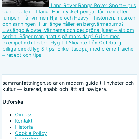
Land Rover Range Rover Sport – pris
och problem i Irland
Hur mycket pengar får man efter
lumpen
På rymmen Hjalle och Heavy – historien, musiken
och sanningen
Hur länge håller en bergvärmepump?
Livslängd & byte
Vännerna och det gröna ljuset – allt om
serien
Säger man grattis på mors dag? Guide med
exempel och texter
Flyg till Alicante från Göteborg –
billiga direktflyg & tips
Enkel tacopaj med crème fraiche
– recept och tips
sammanfattningen.se är en modern guide till nyheter och
kultur — kurerad, snabb och lätt att navigera.
Utforska
Om oss
Kontakt
Historia
Cookie Policy