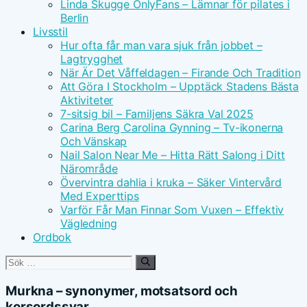
Linda Skugge OnlyFans – Lämnar för pilates i
Berlin
Livsstil
Hur ofta får man vara sjuk från jobbet –
Lagtrygghet
När Är Det Våffeldagen – Firande Och Tradition
Att Göra I Stockholm – Upptäck Stadens Bästa
Aktiviteter
7-sitsig bil – Familjens Säkra Val 2025
Carina Berg Carolina Gynning – Tv-ikonerna
Och Vänskap
Nail Salon Near Me – Hitta Rätt Salong i Ditt
Närområde
Övervintra dahlia i kruka – Säker Vintervård
Med Experttips
Varför Får Man Finnar Som Vuxen – Effektiv
Vägledning
Ordbok
Sök
efter:
Murkna – synonymer, motsatsord och
korsordssvar