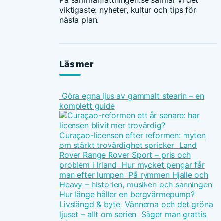
På sammanfattningen.se samlar vi det
viktigaste: nyheter, kultur och tips för
nästa plan.
Läs mer
Göra egna ljus av gammalt stearin – en
komplett guide
Curaçao-licensen efter reformen: myten
om stärkt trovärdighet spricker
Land
Rover Range Rover Sport – pris och
problem i Irland
Hur mycket pengar får
man efter lumpen
På rymmen Hjalle och
Heavy – historien, musiken och sanningen
Hur länge håller en bergvärmepump?
Livslängd & byte
Vännerna och det gröna
ljuset – allt om serien
Säger man grattis