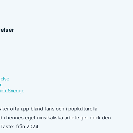
relser
relse
r
id i Sverige
ker ofta upp bland fans och i popkulturella
n rad i hennes eget musikaliska arbete ger dock den
 ”Taste” från 2024.