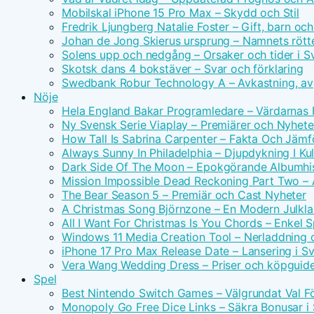
Mobilskal iPhone 15 Pro Max – Skydd och Stil
Fredrik Ljungberg Natalie Foster – Gift, barn och
Johan de Jong Skierus ursprung – Namnets rötte
Solens upp och nedgång – Orsaker och tider i S
Skotsk dans 4 bokstäver – Svar och förklaring
Swedbank Robur Technology A – Avkastning, avg
Nöje
Hela England Bakar Programledare – Värdarnas
Ny Svensk Serie Viaplay – Premiärer och Nyhete
How Tall Is Sabrina Carpenter – Fakta Och Jämf
Always Sunny In Philadelphia – Djupdykning I Kul
Dark Side Of The Moon – Epokgörande Albumhis
Mission Impossible Dead Reckoning Part Two – Ac
The Bear Season 5 – Premiär och Cast Nyheter
A Christmas Song Björnzone – En Modern Julkla
All I Want For Christmas Is You Chords – Enkel 
Windows 11 Media Creation Tool – Nerladdning 
iPhone 17 Pro Max Release Date – Lansering i S
Vera Wang Wedding Dress – Priser och köpguid
Spel
Best Nintendo Switch Games – Välgrundat Val F
Monopoly Go Free Dice Links – Säkra Bonusar i 