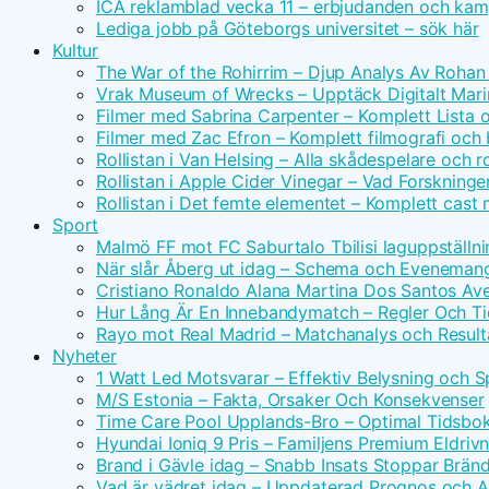
ICA reklamblad vecka 11 – erbjudanden och kam
Lediga jobb på Göteborgs universitet – sök här
Kultur
The War of the Rohirrim – Djup Analys Av Rohan 
Vrak Museum of Wrecks – Upptäck Digitalt Mari
Filmer med Sabrina Carpenter – Komplett Lista 
Filmer med Zac Efron – Komplett filmografi och
Rollistan i Van Helsing – Alla skådespelare och ro
Rollistan i Apple Cider Vinegar – Vad Forskninge
Rollistan i Det femte elementet – Komplett cast
Sport
Malmö FF mot FC Saburtalo Tbilisi laguppställni
När slår Åberg ut idag – Schema och Eveneman
Cristiano Ronaldo Alana Martina Dos Santos Avei
Hur Lång Är En Innebandymatch – Regler Och T
Rayo mot Real Madrid – Matchanalys och Result
Nyheter
1 Watt Led Motsvarar – Effektiv Belysning och 
M/S Estonia – Fakta, Orsaker Och Konsekvenser
Time Care Pool Upplands-Bro – Optimal Tidsbo
Hyundai Ioniq 9 Pris – Familjens Premium Eldri
Brand i Gävle idag – Snabb Insats Stoppar Brän
Vad är vädret idag – Uppdaterad Prognos och Ak