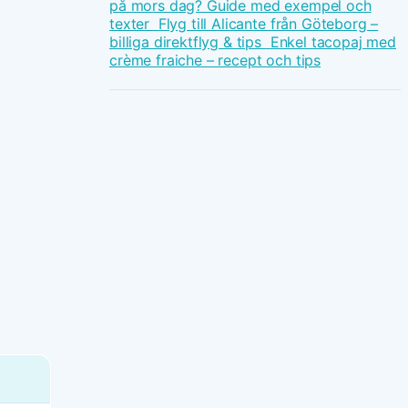
på mors dag? Guide med exempel och
texter
Flyg till Alicante från Göteborg –
billiga direktflyg & tips
Enkel tacopaj med
crème fraiche – recept och tips