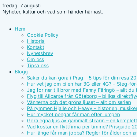
fredag, 7 augusti
Nyheter, kultur och vad som händer härnäst.
Hem
Cookie Policy
Historia
Kontakt
Nyhetsbrev
Om oss
Tipsa oss
Blogg
Saker du kan göra i Prag – 5 tips för din resa 2
Hur vet jag om bilen har 3G eller 4G? – Steg-för
Jag for ner till bror med Fanny Färingö – allt du
Flyg till Alicante från Göteborg – billiga direktfly
Vännerna och det gröna ljuset – allt om serien
På rymmen Hjalle och Heavy – historien, musike
Hur mycket pengar får man efter lumpen
Göra egna ljus av gammalt stearin – en komplet
Vad kostar en flyttfirma per timme? Prisguide 2
Hur länge får man jobba? Regler för ålder och ar