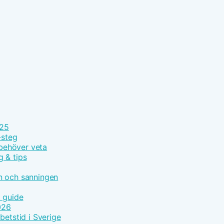
025
-steg
 behöver veta
g & tips
n och sanningen
t guide
026
betstid i Sverige