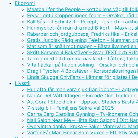
Ekonomi
Meatball for the People – Köttbullens väg till f
Fryser ont i kroppen ingen feber – Orsaker, råd 
Kall Sås Till Schnitzel – Recept, Tips och Traditi
Hur mycket får man dra med B-kort – Maxvikt s
Rabarber och jordgubbspaj Fredriks fika – Enkel
Gratis Juridisk Rådgivning Telefon – Nummer, tip
Mat som är snäll mot magen – Bästa livsmedlen 
Skrift Korsord 4 Bokstäver – Svar TEXT och RU
Ta mig med till drömmarnas land – Låttext, fakta
Vita fläckar på huden solning – Orsaker och beh
Drag i Tyrolen 4 Bokstäver – Korsordslösningen I
Linda Skugge OnlyFans – Lämnar för pilates i Ber
Livsstil
Hur ofta får man vara sjuk från jobbet – Lagtry
När Är Det Våffeldagen – Firande Och Tradition
Att Göra I Stockholm – Upptäck Stadens Bästa A
7-sitsig bil – Familjens Säkra Val 2025
Carina Berg Carolina Gynning – Tv-ikonerna Oc
Nail Salon Near Me – Hitta Rätt Salong i Ditt N
Övervintra dahlia i kruka – Säker Vintervård Me
Varför Får Man Finnar Som Vuxen – Effektiv Väg