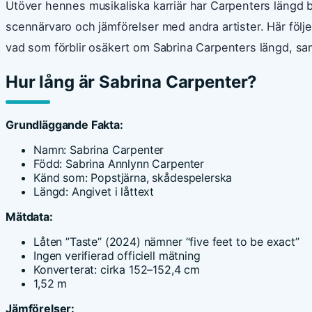
Utöver hennes musikaliska karriär har Carpenters längd b
scennärvaro och jämförelser med andra artister. Här föl
vad som förblir osäkert om Sabrina Carpenters längd, sa
Hur lång är Sabrina Carpenter?
Grundläggande Fakta:
Namn: Sabrina Carpenter
Född: Sabrina Annlynn Carpenter
Känd som: Popstjärna, skådespelerska
Längd: Angivet i låttext
Mätdata:
Låten ”Taste” (2024) nämner ”five feet to be exact”
Ingen verifierad officiell mätning
Konverterat: cirka 152–152,4 cm
1,52 m
Jämförelser: