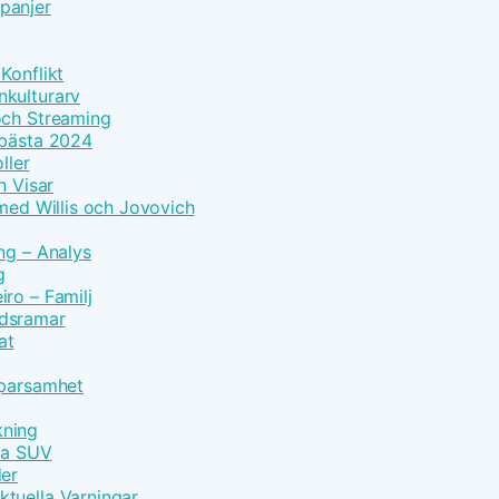
panjer
Konflikt
nkulturarv
och Streaming
 bästa 2024
ller
n Visar
 med Willis och Jovovich
ng – Analys
g
ro – Familj
idsramar
at
Sparsamhet
kning
vna SUV
der
tuella Varningar