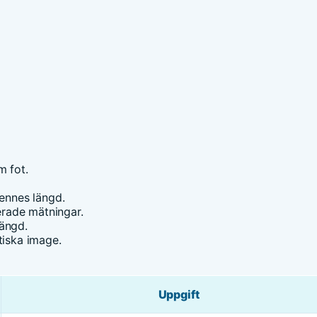
m fot.
 hennes längd.
ierade mätningar.
längd.
tiska image.
Uppgift