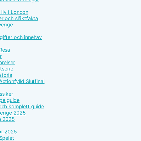
 liv i London
r och släktfakta
verige
ifter och innehav
 Resa
r
örelser
tserie
toria
tionfylld Slutfinal
ssiker
Spelguide
och komplett guide
verige 2025
e 2025
ör 2025
Spelet