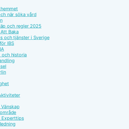
olkhemmet
och när söka vård
on
läp och regler 2025
 Att Baka
s och tjänster i Sverige
för IBS
NA
 och historia
andling
sel
lin
gghet
ktiviteter
h Vänskap
ärområde
d Experttips
ledning