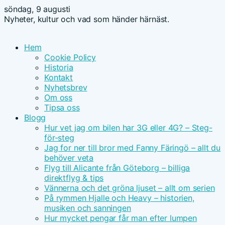
söndag, 9 augusti
Nyheter, kultur och vad som händer härnäst.
Hem
Cookie Policy
Historia
Kontakt
Nyhetsbrev
Om oss
Tipsa oss
Blogg
Hur vet jag om bilen har 3G eller 4G? – Steg-
för-steg
Jag for ner till bror med Fanny Färingö – allt du
behöver veta
Flyg till Alicante från Göteborg – billiga
direktflyg & tips
Vännerna och det gröna ljuset – allt om serien
På rymmen Hjalle och Heavy – historien,
musiken och sanningen
Hur mycket pengar får man efter lumpen