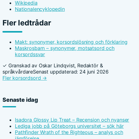
Wikipedia
Nationalencyklopedin
Fler ledtrådar
Makt: synonymer, korsordslösning och förklaring
Maskrosbarn – synonymer, motsatsord och
korsordssvar
✓ Granskad av Oskar Lindqvist, Redaktör &
språkvårdare
Senast uppdaterad: 24 juni 2026
Fler korsordsord →
Senaste idag
Isadora Glossy Lip Treat – Recension och nyanser
Lediga jobb på Göteborgs universitet – sök här
Pathfinder Wrath of the Righteous – analys och
jämförelse