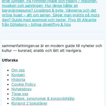
efter lumpen
På rymmen Hjalle och Heavy – historien,
musiken och sanningen
Hur länge håller en
bergvärmepump? Livslängd & byte
Vännerna och det
gröna ljuset – allt om serien
Säger man grattis på mors
dag? Guide med exempel och texter
Flyg till Alicante
från Göteborg – billiga direktflyg & tips
sammanfattningen.se är en modern guide till nyheter och
kultur — kurerad, snabb och lätt att navigera.
Utforska
Om oss
Kontakt
Historia
Cookie Policy
Nyhetsbrev
Tipsa oss
Ordbok, synonymer & korsordshjälp
Korsord 2 bokstäver