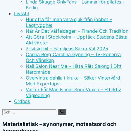
Linda Skugge OnlyFans – Lämnar för pilates i
Berlin
Livsstil
Hur ofta får man vara sjuk från jobbet –
Lagtrygghet
När Är Det Våffeldagen – Firande Och Tradition
Att Göra I Stockholm – Upptäck Stadens Bästa
Aktiviteter
7-sitsig bil – Familjens Säkra Val 2025
Carina Berg Carolina Gynning – Tv-ikonerna
Och Vänskap
Nail Salon Near Me – Hitta Rätt Salong i Ditt
Närområde
Övervintra dahlia i kruka – Säker Vintervård
Med Experttips
Varför Får Man Finnar Som Vuxen – Effektiv
Vägledning
Ordbok
Sök
efter:
Materialistisk – synonymer, motsatsord och
korsordssvar