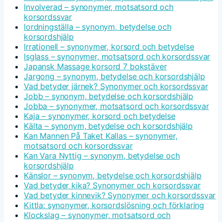
Involverad – synonymer, motsatsord och
korsordssvar
Iordningställa – synonym, betydelse och
korsordshjälp
Irrationell – synonymer, korsord och betydelse
Isglass – synonymer, motsatsord och korsordssvar
Japansk Massage korsord 7 bokstäver
Jargong – synonym, betydelse och korsordshjälp
Vad betyder järnek? Synonymer och korsordssvar
Jobb – synonym, betydelse och korsordshjälp
Jobba – synonymer, motsatsord och korsordssvar
Kaja – synonymer, korsord och betydelse
Kälta – synonym, betydelse och korsordshjälp
Kan Mannen På Taket Kallas – synonymer,
motsatsord och korsordssvar
Kan Vara Nyttig – synonym, betydelse och
korsordshjälp
Känslor – synonym, betydelse och korsordshjälp
Vad betyder kika? Synonymer och korsordssvar
Vad betyder kinnevik? Synonymer och korsordssvar
Kittla: synonymer, korsordslösning och förklaring
Klockslag – synonymer, motsatsord och