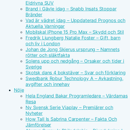
Eldrivna SUV
Brand i Gävle idag – Snabb Insats Stoppar
Bränder
Vad är vädret idag – Uppdaterad Prognos och
Aktuella Varningar
Mobilskal iPhone 15 Pro Max – Skydd och Stil
Fredrik Ljungberg Natalie Foster – Gift, barn
och liv i London
Johan de Jong Skierus ursprung – Namnets
rötter och släktfakta
Solens upp och nedgång – Orsaker och tider i
Sverige
Skotsk dans 4 bokstäver – Svar och förklaring
Swedbank Robur Technology A – Avkastning,
avgifter och innehav
Nöje
Hela England Bakar Programledare – Värdarnas
Resa
Ny Svensk Serie Viaplay – Premiärer och
Nyheter
How Tall Is Sabrina Carpenter – Fakta Och
Jämförelser