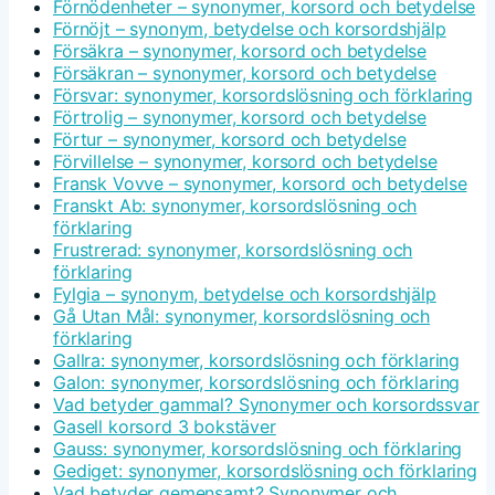
Förnödenheter – synonymer, korsord och betydelse
Förnöjt – synonym, betydelse och korsordshjälp
Försäkra – synonymer, korsord och betydelse
Försäkran – synonymer, korsord och betydelse
Försvar: synonymer, korsordslösning och förklaring
Förtrolig – synonymer, korsord och betydelse
Förtur – synonymer, korsord och betydelse
Förvillelse – synonymer, korsord och betydelse
Fransk Vovve – synonymer, korsord och betydelse
Franskt Ab: synonymer, korsordslösning och
förklaring
Frustrerad: synonymer, korsordslösning och
förklaring
Fylgia – synonym, betydelse och korsordshjälp
Gå Utan Mål: synonymer, korsordslösning och
förklaring
Gallra: synonymer, korsordslösning och förklaring
Galon: synonymer, korsordslösning och förklaring
Vad betyder gammal? Synonymer och korsordssvar
Gasell korsord 3 bokstäver
Gauss: synonymer, korsordslösning och förklaring
Gediget: synonymer, korsordslösning och förklaring
Vad betyder gemensamt? Synonymer och