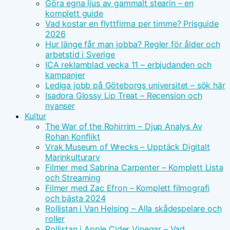
Göra egna ljus av gammalt stearin – en
komplett guide
Vad kostar en flyttfirma per timme? Prisguide
2026
Hur länge får man jobba? Regler för ålder och
arbetstid i Sverige
ICA reklamblad vecka 11 – erbjudanden och
kampanjer
Lediga jobb på Göteborgs universitet – sök här
Isadora Glossy Lip Treat – Recension och
nyanser
Kultur
The War of the Rohirrim – Djup Analys Av
Rohan Konflikt
Vrak Museum of Wrecks – Upptäck Digitalt
Marinkulturarv
Filmer med Sabrina Carpenter – Komplett Lista
och Streaming
Filmer med Zac Efron – Komplett filmografi
och bästa 2024
Rollistan i Van Helsing – Alla skådespelare och
roller
Rollistan i Apple Cider Vinegar – Vad