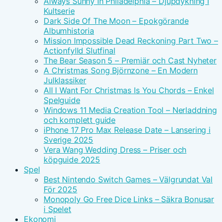
Always Sunny In Philadelphia – Djupdykning I
Kultserie
Dark Side Of The Moon – Epokgörande
Albumhistoria
Mission Impossible Dead Reckoning Part Two –
Actionfylld Slutfinal
The Bear Season 5 – Premiär och Cast Nyheter
A Christmas Song Björnzone – En Modern
Julklassiker
All I Want For Christmas Is You Chords – Enkel
Spelguide
Windows 11 Media Creation Tool – Nerladdning
och komplett guide
iPhone 17 Pro Max Release Date – Lansering i
Sverige 2025
Vera Wang Wedding Dress – Priser och
köpguide 2025
Spel
Best Nintendo Switch Games – Välgrundat Val
För 2025
Monopoly Go Free Dice Links – Säkra Bonusar
i Spelet
Ekonomi