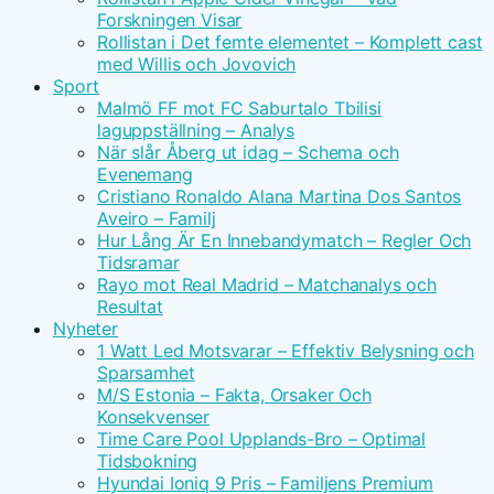
Forskningen Visar
Rollistan i Det femte elementet – Komplett cast
med Willis och Jovovich
Sport
Malmö FF mot FC Saburtalo Tbilisi
laguppställning – Analys
När slår Åberg ut idag – Schema och
Evenemang
Cristiano Ronaldo Alana Martina Dos Santos
Aveiro – Familj
Hur Lång Är En Innebandymatch – Regler Och
Tidsramar
Rayo mot Real Madrid – Matchanalys och
Resultat
Nyheter
1 Watt Led Motsvarar – Effektiv Belysning och
Sparsamhet
M/S Estonia – Fakta, Orsaker Och
Konsekvenser
Time Care Pool Upplands-Bro – Optimal
Tidsbokning
Hyundai Ioniq 9 Pris – Familjens Premium