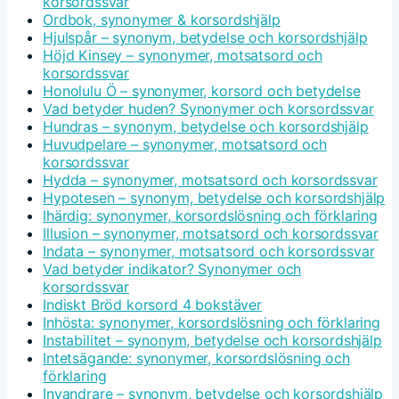
korsordssvar
Ordbok, synonymer & korsordshjälp
Hjulspår – synonym, betydelse och korsordshjälp
Höjd Kinsey – synonymer, motsatsord och
korsordssvar
Honolulu Ö – synonymer, korsord och betydelse
Vad betyder huden? Synonymer och korsordssvar
Hundras – synonym, betydelse och korsordshjälp
Huvudpelare – synonymer, motsatsord och
korsordssvar
Hydda – synonymer, motsatsord och korsordssvar
Hypotesen – synonym, betydelse och korsordshjälp
Ihärdig: synonymer, korsordslösning och förklaring
Illusion – synonymer, motsatsord och korsordssvar
Indata – synonymer, motsatsord och korsordssvar
Vad betyder indikator? Synonymer och
korsordssvar
Indiskt Bröd korsord 4 bokstäver
Inhösta: synonymer, korsordslösning och förklaring
Instabilitet – synonym, betydelse och korsordshjälp
Intetsägande: synonymer, korsordslösning och
förklaring
Invandrare – synonym, betydelse och korsordshjälp