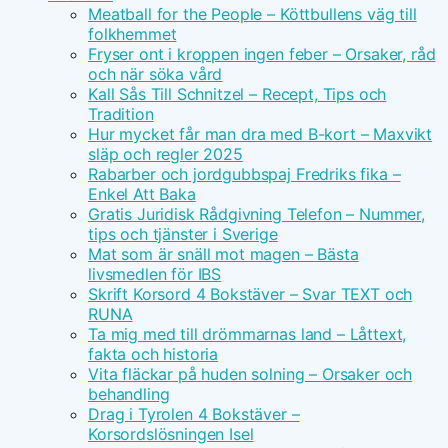
Meatball for the People – Köttbullens väg till
folkhemmet
Fryser ont i kroppen ingen feber – Orsaker, råd
och när söka vård
Kall Sås Till Schnitzel – Recept, Tips och
Tradition
Hur mycket får man dra med B-kort – Maxvikt
släp och regler 2025
Rabarber och jordgubbspaj Fredriks fika –
Enkel Att Baka
Gratis Juridisk Rådgivning Telefon – Nummer,
tips och tjänster i Sverige
Mat som är snäll mot magen – Bästa
livsmedlen för IBS
Skrift Korsord 4 Bokstäver – Svar TEXT och
RUNA
Ta mig med till drömmarnas land – Låttext,
fakta och historia
Vita fläckar på huden solning – Orsaker och
behandling
Drag i Tyrolen 4 Bokstäver –
Korsordslösningen Isel