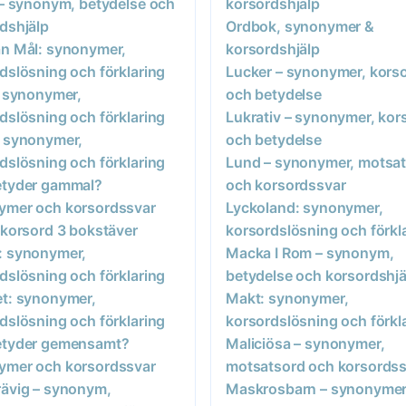
 – synonym, betydelse och
korsordshjälp
dshjälp
Ordbok, synonymer &
n Mål: synonymer,
korsordshjälp
dslösning och förklaring
Lucker – synonymer, kors
: synonymer,
och betydelse
dslösning och förklaring
Lukrativ – synonymer, kor
 synonymer,
och betydelse
dslösning och förklaring
Lund – synonymer, motsa
etyder gammal?
och korsordssvar
ymer och korsordssvar
Lyckoland: synonymer,
 korsord 3 bokstäver
korsordslösning och förkl
: synonymer,
Macka I Rom – synonym,
dslösning och förklaring
betydelse och korsordshjä
t: synonymer,
Makt: synonymer,
dslösning och förklaring
korsordslösning och förkl
etyder gemensamt?
Maliciösa – synonymer,
ymer och korsordssvar
motsatsord och korsordss
ävig – synonym,
Maskrosbarn – synonymer