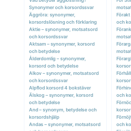
Synonymer och korsordssvar
motsat
Äggröra: synonymer,
Förakt
korsordslösning och förklaring
och ko
Aktie – synonymer, motsatsord
Förank
och korsordssvar
motsat
Aktsam – synonymer, korsord
Förarg
och betydelse
motsat
Ålderdomlig – synonymer,
Förarg
korsord och betydelse
korsor
Alkov – synonymer, motsatsord
Förhål
och korsordssvar
korsor
Alpflod korsord 4 bokstäver
Förhin
Älskog – synonymer, korsord
och ko
och betydelse
Förnöd
And – synonym, betydelse och
korsor
korsordshjälp
Förnöj
Andas – synonymer, motsatsord
och ko