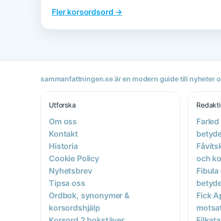
Fler korsordsord →
sammanfattningen.se är en modern guide till nyheter oc
Utforska
Redakt
Om oss
Farled
Kontakt
betyde
Historia
Fåvits
Cookie Policy
och ko
Nyhetsbrev
Fibula
Tipsa oss
betyde
Ordbok, synonymer &
Fick A
korsordshjälp
motsat
Korsord 2 bokstäver
Filkat