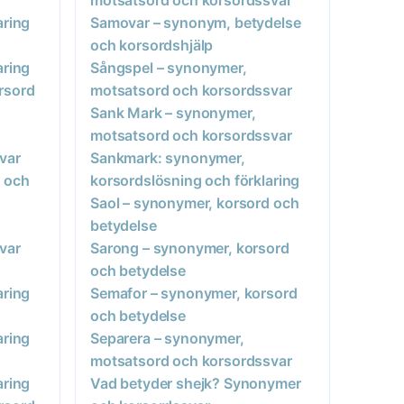
aring
Samovar – synonym, betydelse
och korsordshjälp
aring
Sångspel – synonymer,
rsord
motsatsord och korsordssvar
Sank Mark – synonymer,
motsatsord och korsordssvar
var
Sankmark: synonymer,
d och
korsordslösning och förklaring
Saol – synonymer, korsord och
betydelse
var
Sarong – synonymer, korsord
och betydelse
aring
Semafor – synonymer, korsord
och betydelse
aring
Separera – synonymer,
motsatsord och korsordssvar
aring
Vad betyder shejk? Synonymer