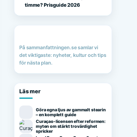
timme? Prisguide 2026
På sammanfattningen.se samlar vi
det viktigaste: nyheter, kultur och tips
för nästa plan.
Läs mer
Göra egna ljus av gammalt stearin
– en komplett guide
Curaçao-licensen efter reformen:
myten om stärkt trovärdighet
spricker