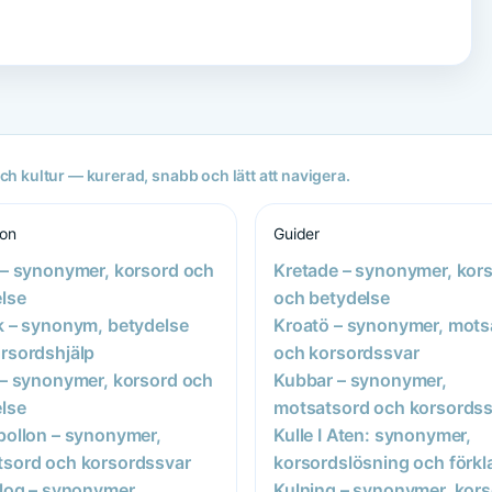
h kultur — kurerad, snabb och lätt att navigera.
ion
Guider
 – synonymer, korsord och
Kretade – synonymer, kor
lse
och betydelse
k – synonym, betydelse
Kroatö – synonymer, mots
rsordshjälp
och korsordssvar
 – synonymer, korsord och
Kubbar – synonymer,
lse
motsatsord och korsordss
pollon – synonymer,
Kulle I Aten: synonymer,
sord och korsordssvar
korsordslösning och förkl
alog – synonymer,
Kulning – synonymer, kor