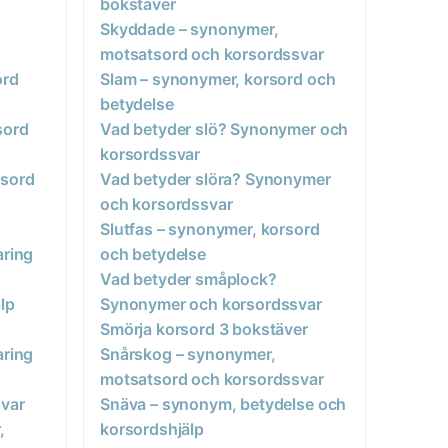
bokstäver
Skyddade – synonymer,
motsatsord och korsordssvar
ord
Slam – synonymer, korsord och
betydelse
sord
Vad betyder slö? Synonymer och
korsordssvar
tsord
Vad betyder slöra? Synonymer
och korsordssvar
Slutfas – synonymer, korsord
aring
och betydelse
Vad betyder småplock?
lp
Synonymer och korsordssvar
Smörja korsord 3 bokstäver
aring
Snårskog – synonymer,
motsatsord och korsordssvar
var
Snäva – synonym, betydelse och
,
korsordshjälp