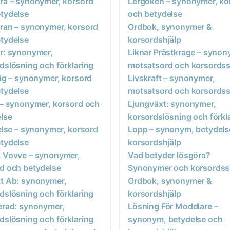
ra – synonymer, korsord
Lergöken – synonymer, ko
tydelse
och betydelse
ran – synonymer, korsord
Ordbok, synonymer &
tydelse
korsordshjälp
r: synonymer,
Liknar Prästkrage – synon
dslösning och förklaring
motsatsord och korsordss
lig – synonymer, korsord
Livskraft – synonymer,
tydelse
motsatsord och korsordss
 – synonymer, korsord och
Ljungväxt: synonymer,
lse
korsordslösning och förkl
lelse – synonymer, korsord
Lopp – synonym, betydels
tydelse
korsordshjälp
 Vovve – synonymer,
Vad betyder lösgöra?
d och betydelse
Synonymer och korsordss
t Ab: synonymer,
Ordbok, synonymer &
dslösning och förklaring
korsordshjälp
erad: synonymer,
Lösning För Moddlare –
dslösning och förklaring
synonym, betydelse och