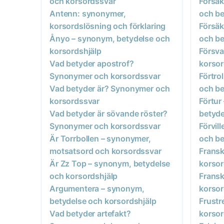
och korsordssvar
Försäk
Antenn: synonymer,
och be
korsordslösning och förklaring
Försäk
Ånyo – synonym, betydelse och
och be
korsordshjälp
Försva
Vad betyder apostrof?
korsor
Synonymer och korsordssvar
Förtro
Vad betyder är? Synonymer och
och be
korsordssvar
Förtur
Vad betyder är sövande röster?
betyde
Synonymer och korsordssvar
Förvil
Är Torrbollen – synonymer,
och be
motsatsord och korsordssvar
Fransk
Är Zz Top – synonym, betydelse
korsor
och korsordshjälp
Fransk
Argumentera – synonym,
korsor
betydelse och korsordshjälp
Frustr
Vad betyder artefakt?
korsor