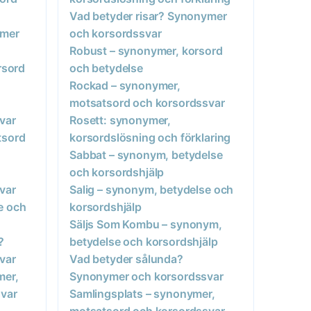
Vad betyder risar? Synonymer
ymer
och korsordssvar
Robust – synonymer, korsord
rsord
och betydelse
Rockad – synonymer,
motsatsord och korsordssvar
var
Rosett: synonymer,
tsord
korsordslösning och förklaring
Sabbat – synonym, betydelse
och korsordshjälp
var
Salig – synonym, betydelse och
e och
korsordshjälp
Säljs Som Kombu – synonym,
?
betydelse och korsordshjälp
var
Vad betyder sålunda?
mer,
Synonymer och korsordssvar
var
Samlingsplats – synonymer,
motsatsord och korsordssvar