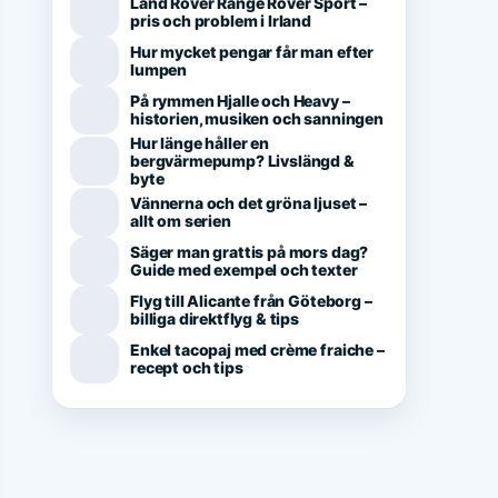
Land Rover Range Rover Sport –
pris och problem i Irland
Hur mycket pengar får man efter
lumpen
På rymmen Hjalle och Heavy –
historien, musiken och sanningen
Hur länge håller en
bergvärmepump? Livslängd &
byte
Vännerna och det gröna ljuset –
allt om serien
Säger man grattis på mors dag?
Guide med exempel och texter
Flyg till Alicante från Göteborg –
billiga direktflyg & tips
Enkel tacopaj med crème fraiche –
recept och tips