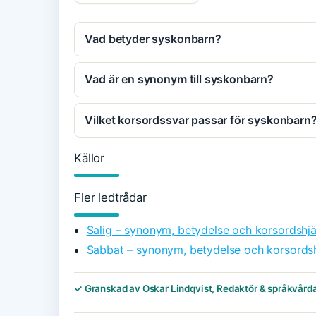
Vad betyder syskonbarn?
Vad är en synonym till syskonbarn?
Vilket korsordssvar passar för syskonbarn
Källor
Fler ledtrådar
Salig – synonym, betydelse och korsordshjä
Sabbat – synonym, betydelse och korsordsh
✓ Granskad av Oskar Lindqvist, Redaktör & språkvård