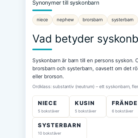
Synonymer till syskonbarn
niece
nephew
brorsbarn
systerbarn
Vad betyder syskon
Syskonbarn är barn till en persons syskon.
brorsbarn och systerbarn, oavsett om det rör
eller brorson.
Ordklass: substantiv (neutrum) – ett syskonbarn, fl
NIECE
KUSIN
FRÄNDE
5 bokstäver
5 bokstäver
6 bokstäver
SYSTERBARN
10 bokstäver