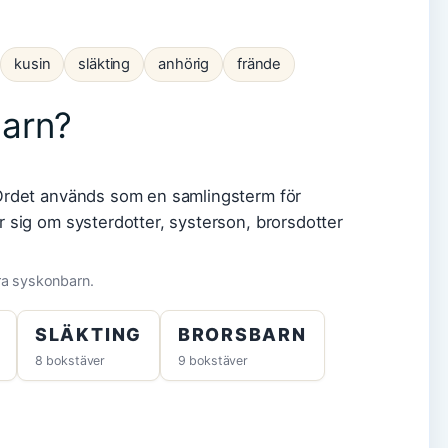
kusin
släkting
anhörig
frände
barn?
 Ordet används som en samlingsterm för
 sig om systerdotter, systerson, brorsdotter
era syskonbarn.
SLÄKTING
BRORSBARN
8 bokstäver
9 bokstäver