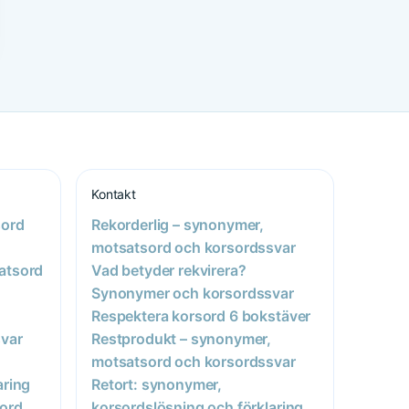
Kontakt
sord
Rekorderlig – synonymer,
motsatsord och korsordssvar
atsord
Vad betyder rekvirera?
Synonymer och korsordssvar
Respektera korsord 6 bokstäver
var
Restprodukt – synonymer,
motsatsord och korsordssvar
aring
Retort: synonymer,
sord
korsordslösning och förklaring