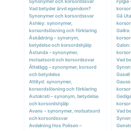
Synonymer och korsordssvar
Fylgia
Vad betyder ärvd egendom?
korsor
Synonymer och korsordssvar
Gå Uta
Ashley: synonymer,
korsor
korsordslösning och förklaring
Gallra
Åskådning – synonym,
korsor
betydelse och korsordshjälp
Galon:
Åstunda – synonymer,
korsor
motsatsord och korsordssvar
Vad b
Ättelägg – synonymer, korsord
Synon
och betydelse
Gasell
Attityd: synonymer,
Gauss
korsordslösning och förklaring
korsor
Autokrati – synonym, betydelse
Gedige
och korsordshjälp
korsor
Avans – synonymer, motsatsord
Vad b
och korsordssvar
Synon
Avdelning Hos Polisen –
Genstr