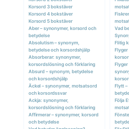
Korsord 3 bokstäver
motsat
Korsord 4 bokstäver
Fiskre
Korsord 5 bokstäver
motsat
Aber – synonymer, korsord och
Vad be
betydelse
Synon
Absolutism – synonym,
Flitig
betydelse och korsordshjälp
Flyger
Absorberar: synonymer,
korsor
korsordslösning och förklaring
Flyger
Absurd – synonym, betydelse
synon
och korsordshjälp
korso
Äckel – synonymer, motsatsord
Flytt 
och korsordssvar
betyde
Ackja: synonymer,
Följa 
korsordslösning och förklaring
motsat
Affirmerar – synonymer, korsord
Fönste
och betydelse
betyde
Vad betyder ägglossning?
För St