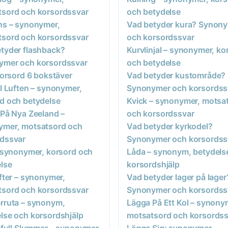
sord och korsordssvar
och betydelse
ns – synonymer,
Vad betyder kura? Synon
sord och korsordssvar
och korsordssvar
tyder flashback?
Kurvlinjal – synonymer, ko
ymer och korsordssvar
och betydelse
 korsord 6 bokstäver
Vad betyder kustområde?
 I Luften – synonymer,
Synonymer och korsordss
d och betydelse
Kvick – synonymer, motsa
 På Nya Zeeland –
och korsordssvar
ymer, motsatsord och
Vad betyder kyrkodel?
rdssvar
Synonymer och korsordss
– synonymer, korsord och
Låda – synonym, betydels
lse
korsordshjälp
Efter – synonymer,
Vad betyder lager på lager
sord och korsordssvar
Synonymer och korsordss
rruta – synonym,
Lägga På Ett Kol – synony
lse och korsordshjälp
motsatsord och korsordss
ilfull Slummer – synonymer,
Lägga Sig: synonymer,