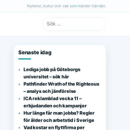
Nyheter, kultur och vad som händer härnäst.
Sök
efter:
Senaste idag
Lediga jobb på Göteborgs
universitet – sök här
Pathfinder Wrath of the Righteous
– analys och jämförelse
ICA reklamblad vecka 11 –
erbjudanden och kampanjer
Hur länge får man jobba? Regler
för ålder och arbetstid i Sverige
Vad kostar en flyttfirma per