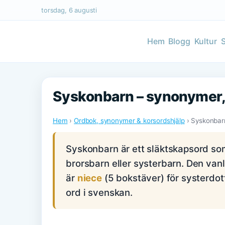
torsdag, 6 augusti
Hem
Blogg
Kultur
Syskonbarn – synonymer,
Hem
›
Ordbok, synonymer & korsordshjälp
› Syskonbar
Syskonbarn är ett släktskapsord som 
brorsbarn eller systerbarn. Den v
är
niece
(5 bokstäver) för systerdot
ord i svenskan.