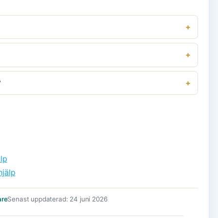
?
lp
jälp
are
Senast uppdaterad: 24 juni 2026