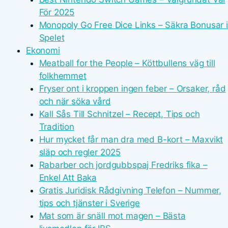
För 2025
Monopoly Go Free Dice Links – Säkra Bonusar i
Spelet
Ekonomi
Meatball for the People – Köttbullens väg till
folkhemmet
Fryser ont i kroppen ingen feber – Orsaker, råd
och när söka vård
Kall Sås Till Schnitzel – Recept, Tips och
Tradition
Hur mycket får man dra med B-kort – Maxvikt
släp och regler 2025
Rabarber och jordgubbspaj Fredriks fika –
Enkel Att Baka
Gratis Juridisk Rådgivning Telefon – Nummer,
tips och tjänster i Sverige
Mat som är snäll mot magen – Bästa