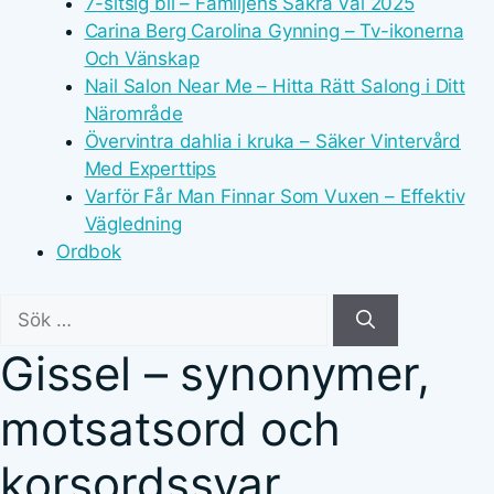
7-sitsig bil – Familjens Säkra Val 2025
Carina Berg Carolina Gynning – Tv-ikonerna
Och Vänskap
Nail Salon Near Me – Hitta Rätt Salong i Ditt
Närområde
Övervintra dahlia i kruka – Säker Vintervård
Med Experttips
Varför Får Man Finnar Som Vuxen – Effektiv
Vägledning
Ordbok
Sök
efter:
Gissel – synonymer,
motsatsord och
korsordssvar