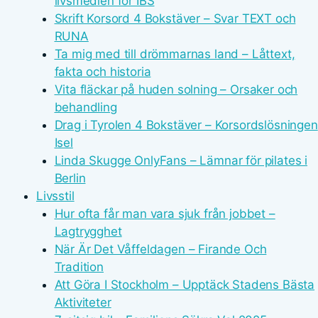
livsmedlen för IBS
Skrift Korsord 4 Bokstäver – Svar TEXT och
RUNA
Ta mig med till drömmarnas land – Låttext,
fakta och historia
Vita fläckar på huden solning – Orsaker och
behandling
Drag i Tyrolen 4 Bokstäver – Korsordslösningen
Isel
Linda Skugge OnlyFans – Lämnar för pilates i
Berlin
Livsstil
Hur ofta får man vara sjuk från jobbet –
Lagtrygghet
När Är Det Våffeldagen – Firande Och
Tradition
Att Göra I Stockholm – Upptäck Stadens Bästa
Aktiviteter