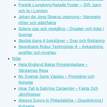
Fredrik Ljungberg Natalie Foster – Gift, barn
och liv i London
Johan de Jong Skierus ursprung – Namnets
rötter och släktfakta
Solens upp och nedgång – Orsaker och tider i
Sverige
Skotsk dans 4 bokstäver – Svar och förklaring
Swedbank Robur Technology A – Avkastning,
avgifter och innehav
Nöje
Hela England Bakar Programledare –
Värdarnas Resa
Ny Svensk Serie Viaplay – Premiärer och
Nyheter
How Tall Is Sabrina Carpenter – Fakta Och
Jämförelser
Always Sunny In Philadelphia – Djupdykning I
Kultserie