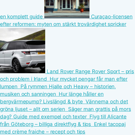
en komplett guide
Curaçao-licensen
efter reformen: myten om stärkt trovärdighet spricker
Land Rover Range Rover Sport – pris
och problem i Irland
Hur mycket pengar får man efter
lumpen
På rymmen Hjalle och Heavy – historien,
musiken och sanningen
Hur länge håller en
bergvärmepump? Livslängd & byte
Vännerna och det
gröna ljuset – allt om serien
Säger man grattis på mors
dag? Guide med exempel och texter
Flyg till Alicante
från Göteborg – billiga direktflyg & tips
Enkel tacopaj
med crème fraiche – recept och tips