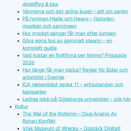
direktflyg & tips
Vännerna och det gröna ljuset – allt om serien
På rymmen Hjalle och Heavy – historien,
musiken och sanningen
Hur mycket pengar får man efter lumpen
Göra egna ljus av gammalt stearin – en
komplett guide
Vad kostar en flyttfirma per timme? Prisguide
2026
Hur länge får man jobba? Regler för ålder och
arbetstid i Sverige
ICA reklamblad vecka 11 – erbjudanden och
kampanjer
Lediga jobb på Göteborgs universitet – sök här
Kultur
The War of the Rohirrim – Djup Analys Av
Rohan Konflikt
Vrak Museum of Wrecks – Upptäck Digitalt