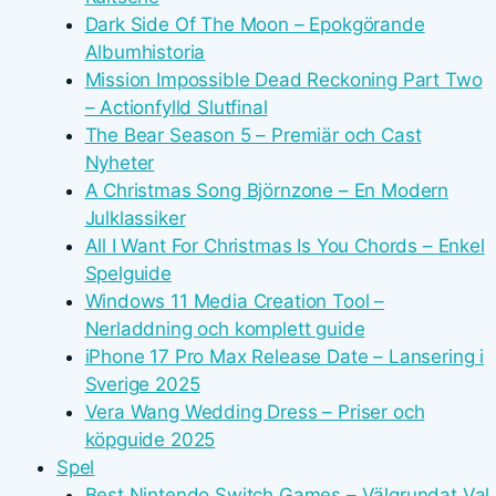
Dark Side Of The Moon – Epokgörande
Albumhistoria
Mission Impossible Dead Reckoning Part Two
– Actionfylld Slutfinal
The Bear Season 5 – Premiär och Cast
Nyheter
A Christmas Song Björnzone – En Modern
Julklassiker
All I Want For Christmas Is You Chords – Enkel
Spelguide
Windows 11 Media Creation Tool –
Nerladdning och komplett guide
iPhone 17 Pro Max Release Date – Lansering i
Sverige 2025
Vera Wang Wedding Dress – Priser och
köpguide 2025
Spel
Best Nintendo Switch Games – Välgrundat Val