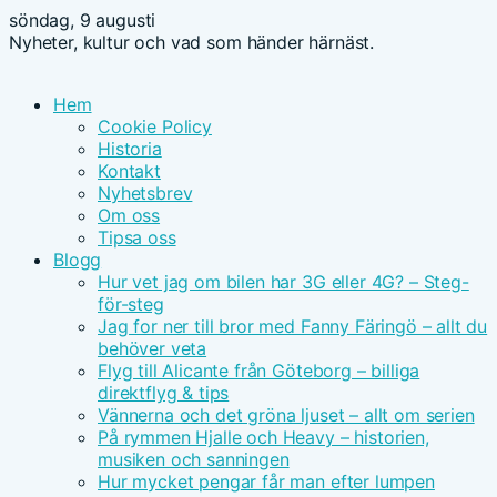
söndag, 9 augusti
Nyheter, kultur och vad som händer härnäst.
Hem
Cookie Policy
Historia
Kontakt
Nyhetsbrev
Om oss
Tipsa oss
Blogg
Hur vet jag om bilen har 3G eller 4G? – Steg-
för-steg
Jag for ner till bror med Fanny Färingö – allt du
behöver veta
Flyg till Alicante från Göteborg – billiga
direktflyg & tips
Vännerna och det gröna ljuset – allt om serien
På rymmen Hjalle och Heavy – historien,
musiken och sanningen
Hur mycket pengar får man efter lumpen