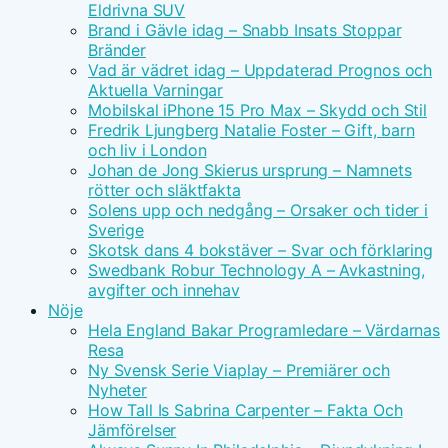
Eldrivna SUV
Brand i Gävle idag – Snabb Insats Stoppar
Bränder
Vad är vädret idag – Uppdaterad Prognos och
Aktuella Varningar
Mobilskal iPhone 15 Pro Max – Skydd och Stil
Fredrik Ljungberg Natalie Foster – Gift, barn
och liv i London
Johan de Jong Skierus ursprung – Namnets
rötter och släktfakta
Solens upp och nedgång – Orsaker och tider i
Sverige
Skotsk dans 4 bokstäver – Svar och förklaring
Swedbank Robur Technology A – Avkastning,
avgifter och innehav
Nöje
Hela England Bakar Programledare – Värdarnas
Resa
Ny Svensk Serie Viaplay – Premiärer och
Nyheter
How Tall Is Sabrina Carpenter – Fakta Och
Jämförelser