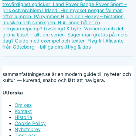
trovärdighet spricker
Land Rover Range Rover Sport –
pris och problem i Irland
Hur mycket pengar får man
efter lumpen
På rymmen Hjalle och Heavy – historien,
musiken och sanningen
Hur länge håller en
bergvärmepump? Livslängd & byte
Vännerna och det
gröna ljuset – allt om serien
Säger man grattis på mors
dag? Guide med exempel och texter
Flyg till Alicante
från Göteborg – billiga direktflyg & tips
sammanfattningen.se är en modern guide till nyheter och
kultur — kurerad, snabb och lätt att navigera.
Utforska
Om oss
Kontakt
Historia
Cookie Policy
Nyhetsbrev
Tipsa oss