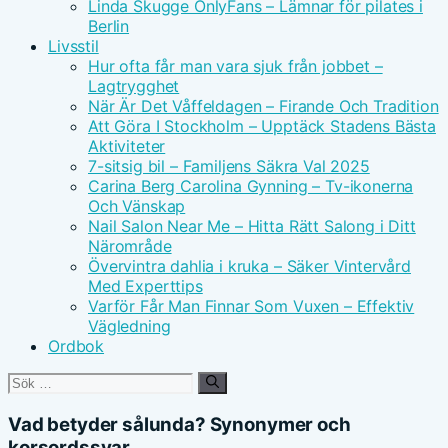
Linda Skugge OnlyFans – Lämnar för pilates i
Berlin
Livsstil
Hur ofta får man vara sjuk från jobbet –
Lagtrygghet
När Är Det Våffeldagen – Firande Och Tradition
Att Göra I Stockholm – Upptäck Stadens Bästa
Aktiviteter
7-sitsig bil – Familjens Säkra Val 2025
Carina Berg Carolina Gynning – Tv-ikonerna
Och Vänskap
Nail Salon Near Me – Hitta Rätt Salong i Ditt
Närområde
Övervintra dahlia i kruka – Säker Vintervård
Med Experttips
Varför Får Man Finnar Som Vuxen – Effektiv
Vägledning
Ordbok
Sök
efter:
Vad betyder sålunda? Synonymer och
korsordssvar