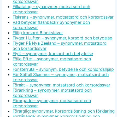
korsordssvar
Filkatalog – synonymer, motsatsord och
korsordssvar
Fiskrens – synonymer, motsatsord och korsordssvar
Vad betyder flashback? Synonymer och
korsordssvar
Flitig korsord 6 bokstäver
Flyger I Luften – synonymer, korsord och betydelse
Flyger På Nya Zeeland – synonymer, motsatsord
och korsordssvar
Flytt – synonymer, korsord och betydelse
Följa Efter – synonymer, motsatsord och
korsordssvar
Fönsterruta – synonym, betydelse och korsordshjälp
För Stilfull Slummer – synonymer, motsatsord och
korsordssvar
Förakt – synonymer, motsatsord och korsordssvar
Förankring – synonymer, motsatsord och
korsordssvar
Förargade – synonymer, motsatsord och
korsordssvar
Förarglig: synonymer, korsordslösning och förklaring
Förhållande: synonymer, korsordslösning och