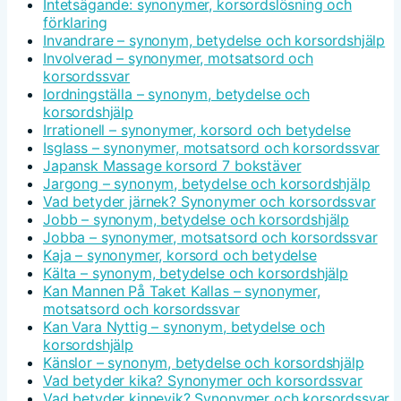
Intetsägande: synonymer, korsordslösning och
förklaring
Invandrare – synonym, betydelse och korsordshjälp
Involverad – synonymer, motsatsord och
korsordssvar
Iordningställa – synonym, betydelse och
korsordshjälp
Irrationell – synonymer, korsord och betydelse
Isglass – synonymer, motsatsord och korsordssvar
Japansk Massage korsord 7 bokstäver
Jargong – synonym, betydelse och korsordshjälp
Vad betyder järnek? Synonymer och korsordssvar
Jobb – synonym, betydelse och korsordshjälp
Jobba – synonymer, motsatsord och korsordssvar
Kaja – synonymer, korsord och betydelse
Kälta – synonym, betydelse och korsordshjälp
Kan Mannen På Taket Kallas – synonymer,
motsatsord och korsordssvar
Kan Vara Nyttig – synonym, betydelse och
korsordshjälp
Känslor – synonym, betydelse och korsordshjälp
Vad betyder kika? Synonymer och korsordssvar
Vad betyder kinnevik? Synonymer och korsordssvar