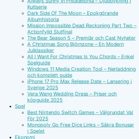
Always Sunny In Philadelphia – Djupdykning I
Kultserie
Dark Side Of The Moon – Epokgörande
Albumhistoria
Mission Impossible Dead Reckoning Part Two –
Actionfylld Slutfinal
The Bear Season 5 – Premiär och Cast Nyheter
A Christmas Song Björnzone – En Modern
Julklassiker
All I Want For Christmas Is You Chords – Enkel
Spelguide
Windows 11 Media Creation Tool – Nerladdning
och komplett guide
iPhone 17 Pro Max Release Date – Lansering i
Sverige 2025
Vera Wang Wedding Dress – Priser och
köpguide 2025
Spel
Best Nintendo Switch Games – Välgrundat Val
För 2025
Monopoly Go Free Dice Links – Säkra Bonusar
i Spelet
Ekonomi