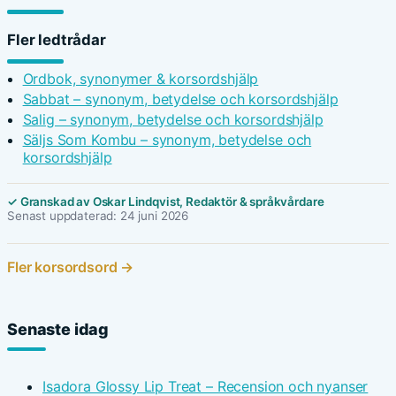
Fler ledtrådar
Ordbok, synonymer & korsordshjälp
Sabbat – synonym, betydelse och korsordshjälp
Salig – synonym, betydelse och korsordshjälp
Säljs Som Kombu – synonym, betydelse och
korsordshjälp
✓ Granskad av Oskar Lindqvist, Redaktör & språkvårdare
Senast uppdaterad: 24 juni 2026
Fler korsordsord →
Senaste idag
Isadora Glossy Lip Treat – Recension och nyanser