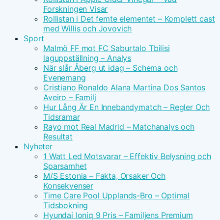
Forskningen Visar
Rollistan i Det femte elementet – Komplett cast
med Willis och Jovovich
Sport
Malmö FF mot FC Saburtalo Tbilisi
laguppställning – Analys
När slår Åberg ut idag – Schema och
Evenemang
Cristiano Ronaldo Alana Martina Dos Santos
Aveiro – Familj
Hur Lång Är En Innebandymatch – Regler Och
Tidsramar
Rayo mot Real Madrid – Matchanalys och
Resultat
Nyheter
1 Watt Led Motsvarar – Effektiv Belysning och
Sparsamhet
M/S Estonia – Fakta, Orsaker Och
Konsekvenser
Time Care Pool Upplands-Bro – Optimal
Tidsbokning
Hyundai Ioniq 9 Pris – Familjens Premium