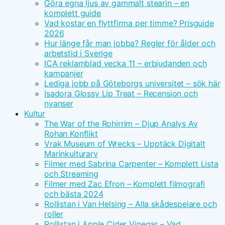
Göra egna ljus av gammalt stearin – en
komplett guide
Vad kostar en flyttfirma per timme? Prisguide
2026
Hur länge får man jobba? Regler för ålder och
arbetstid i Sverige
ICA reklamblad vecka 11 – erbjudanden och
kampanjer
Lediga jobb på Göteborgs universitet – sök här
Isadora Glossy Lip Treat – Recension och
nyanser
Kultur
The War of the Rohirrim – Djup Analys Av
Rohan Konflikt
Vrak Museum of Wrecks – Upptäck Digitalt
Marinkulturarv
Filmer med Sabrina Carpenter – Komplett Lista
och Streaming
Filmer med Zac Efron – Komplett filmografi
och bästa 2024
Rollistan i Van Helsing – Alla skådespelare och
roller
Rollistan i Apple Cider Vinegar – Vad