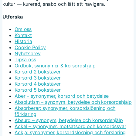
kultur — kurerad, snabb och lätt att navigera.
Utforska
Om oss
Kontakt
Historia
Cookie Policy
Nyhetsbrev
Tipsa oss
Ordbok, synonymer & korsordshjälp
Korsord 2 bokstäver
Korsord 3 bokstäver
Korsord 4 bokstäver
Korsord 5 bokstäver
Aber – synonymer, korsord och betydelse
Absolutism – synonym, betydelse och korsordshjälp
Absorberar: synonymer, korsordslösning och
förklaring
Absurd – synonym, betydelse och korsordshjälp
Äckel – synonymer, motsatsord och korsordssvar
Ackja: synonymer, korsordslösning och förklaring