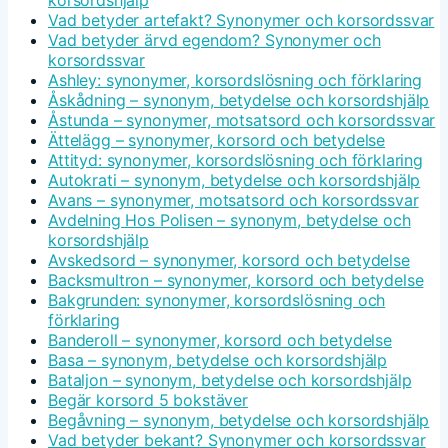
Vad betyder artefakt? Synonymer och korsordssvar
Vad betyder ärvd egendom? Synonymer och
korsordssvar
Ashley: synonymer, korsordslösning och förklaring
Åskådning – synonym, betydelse och korsordshjälp
Åstunda – synonymer, motsatsord och korsordssvar
Ättelägg – synonymer, korsord och betydelse
Attityd: synonymer, korsordslösning och förklaring
Autokrati – synonym, betydelse och korsordshjälp
Avans – synonymer, motsatsord och korsordssvar
Avdelning Hos Polisen – synonym, betydelse och
korsordshjälp
Avskedsord – synonymer, korsord och betydelse
Backsmultron – synonymer, korsord och betydelse
Bakgrunden: synonymer, korsordslösning och
förklaring
Banderoll – synonymer, korsord och betydelse
Basa – synonym, betydelse och korsordshjälp
Bataljon – synonym, betydelse och korsordshjälp
Begär korsord 5 bokstäver
Begåvning – synonym, betydelse och korsordshjälp
Vad betyder bekant? Synonymer och korsordssvar