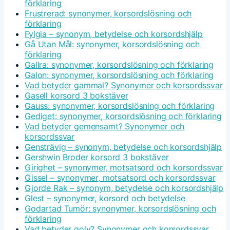
förklaring
Frustrerad: synonymer, korsordslösning och
förklaring
Fylgia – synonym, betydelse och korsordshjälp
Gå Utan Mål: synonymer, korsordslösning och
förklaring
Gallra: synonymer, korsordslösning och förklaring
Galon: synonymer, korsordslösning och förklaring
Vad betyder gammal? Synonymer och korsordssvar
Gasell korsord 3 bokstäver
Gauss: synonymer, korsordslösning och förklaring
Gediget: synonymer, korsordslösning och förklaring
Vad betyder gemensamt? Synonymer och
korsordssvar
Gensträvig – synonym, betydelse och korsordshjälp
Gershwin Broder korsord 3 bokstäver
Girighet – synonymer, motsatsord och korsordssvar
Gissel – synonymer, motsatsord och korsordssvar
Gjorde Rak – synonym, betydelse och korsordshjälp
Glest – synonymer, korsord och betydelse
Godartad Tumör: synonymer, korsordslösning och
förklaring
Vad betyder golv? Synonymer och korsordssvar