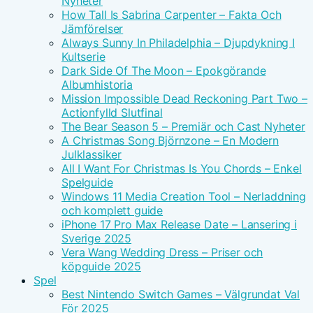
Nyheter
How Tall Is Sabrina Carpenter – Fakta Och
Jämförelser
Always Sunny In Philadelphia – Djupdykning I
Kultserie
Dark Side Of The Moon – Epokgörande
Albumhistoria
Mission Impossible Dead Reckoning Part Two –
Actionfylld Slutfinal
The Bear Season 5 – Premiär och Cast Nyheter
A Christmas Song Björnzone – En Modern
Julklassiker
All I Want For Christmas Is You Chords – Enkel
Spelguide
Windows 11 Media Creation Tool – Nerladdning
och komplett guide
iPhone 17 Pro Max Release Date – Lansering i
Sverige 2025
Vera Wang Wedding Dress – Priser och
köpguide 2025
Spel
Best Nintendo Switch Games – Välgrundat Val
För 2025