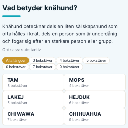
Vad betyder knähund?
Knähund betecknar dels en liten sällskapshund som
ofta hålles i knät, dels en person som är underdånig
och fogar sig efter en starkare person eller grupp.
Ordklass: substantiv
Alla längder
3 bokstäver
4 bokstäver
5 bokstäver
6 bokstäver
7 bokstäver
9 bokstäver
TAM
MOPS
3 bokstäver
4 bokstäver
LAKEJ
HEJDUK
5 bokstäver
6 bokstäver
CHIWAWA
CHIHUAHUA
7 bokstäver
9 bokstäver