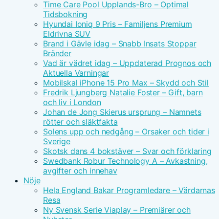
Time Care Pool Upplands-Bro – Optimal
Tidsbokning
Hyundai Ioniq 9 Pris – Familjens Premium
Eldrivna SUV
Brand i Gävle idag – Snabb Insats Stoppar
Bränder
Vad är vädret idag – Uppdaterad Prognos och
Aktuella Varningar
Mobilskal iPhone 15 Pro Max – Skydd och Stil
Fredrik Ljungberg Natalie Foster – Gift, barn
och liv i London
Johan de Jong Skierus ursprung – Namnets
rötter och släktfakta
Solens upp och nedgång – Orsaker och tider i
Sverige
Skotsk dans 4 bokstäver – Svar och förklaring
Swedbank Robur Technology A – Avkastning,
avgifter och innehav
Nöje
Hela England Bakar Programledare – Värdarnas
Resa
Ny Svensk Serie Viaplay – Premiärer och