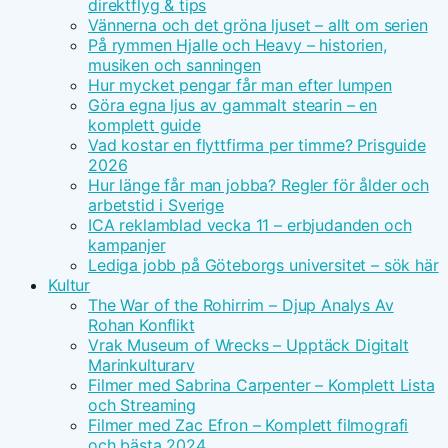
direktflyg & tips
Vännerna och det gröna ljuset – allt om serien
På rymmen Hjalle och Heavy – historien,
musiken och sanningen
Hur mycket pengar får man efter lumpen
Göra egna ljus av gammalt stearin – en
komplett guide
Vad kostar en flyttfirma per timme? Prisguide
2026
Hur länge får man jobba? Regler för ålder och
arbetstid i Sverige
ICA reklamblad vecka 11 – erbjudanden och
kampanjer
Lediga jobb på Göteborgs universitet – sök här
Kultur
The War of the Rohirrim – Djup Analys Av
Rohan Konflikt
Vrak Museum of Wrecks – Upptäck Digitalt
Marinkulturarv
Filmer med Sabrina Carpenter – Komplett Lista
och Streaming
Filmer med Zac Efron – Komplett filmografi
och bästa 2024