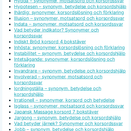
Hydda – synonymer, motsatsord och korsordssvar
Hypotesen – synonym, betydelse och korsordshjälp
Ihärdig: synonymer, korsordslösning och förklaring
Illusion – synonymer, motsatsord och korsordssvar
Indata – synonymer, motsatsord och korsordssvar
Vad betyder indikator? Synonymer och
korsordssvar
Indiskt Bröd korsord 4 bokstäver
Inhösta: synonymer, korsordslösning och förklaring
Instabilitet – synonym, betydelse och korsordshjälp
Intetsägande: synonymer, korsordslösning och
förklaring
Invandrare – synonym, betydelse och korsordshjälp
Involverad – synonymer, motsatsord och
korsordssvar
Iordningställa – synonym, betydelse och
korsordshjälp
Irrationell – synonymer, korsord och betydelse
Isglass – synonymer, motsatsord och korsordssvar
Japansk Massage korsord 7 bokstäver
Jargong – synonym, betydelse och korsordshjälp
Vad betyder järnek? Synonymer och korsordssvar
Jobb – synonym, betydelse och korsordshjälp