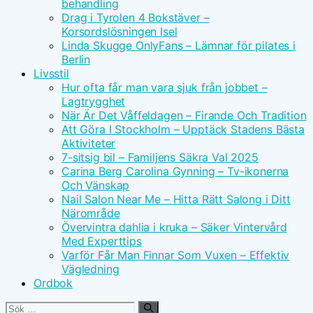
behandling
Drag i Tyrolen 4 Bokstäver –
Korsordslösningen Isel
Linda Skugge OnlyFans – Lämnar för pilates i
Berlin
Livsstil
Hur ofta får man vara sjuk från jobbet –
Lagtrygghet
När Är Det Våffeldagen – Firande Och Tradition
Att Göra I Stockholm – Upptäck Stadens Bästa
Aktiviteter
7-sitsig bil – Familjens Säkra Val 2025
Carina Berg Carolina Gynning – Tv-ikonerna
Och Vänskap
Nail Salon Near Me – Hitta Rätt Salong i Ditt
Närområde
Övervintra dahlia i kruka – Säker Vintervård
Med Experttips
Varför Får Man Finnar Som Vuxen – Effektiv
Vägledning
Ordbok
Sök