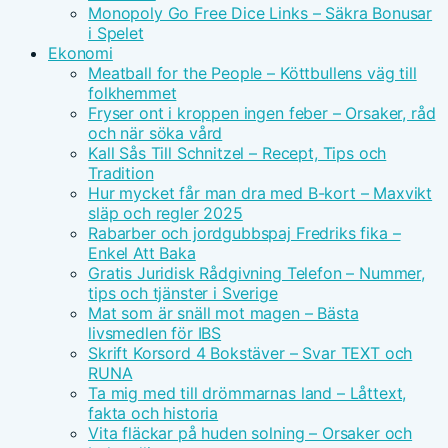
Monopoly Go Free Dice Links – Säkra Bonusar
i Spelet
Ekonomi
Meatball for the People – Köttbullens väg till
folkhemmet
Fryser ont i kroppen ingen feber – Orsaker, råd
och när söka vård
Kall Sås Till Schnitzel – Recept, Tips och
Tradition
Hur mycket får man dra med B-kort – Maxvikt
släp och regler 2025
Rabarber och jordgubbspaj Fredriks fika –
Enkel Att Baka
Gratis Juridisk Rådgivning Telefon – Nummer,
tips och tjänster i Sverige
Mat som är snäll mot magen – Bästa
livsmedlen för IBS
Skrift Korsord 4 Bokstäver – Svar TEXT och
RUNA
Ta mig med till drömmarnas land – Låttext,
fakta och historia
Vita fläckar på huden solning – Orsaker och