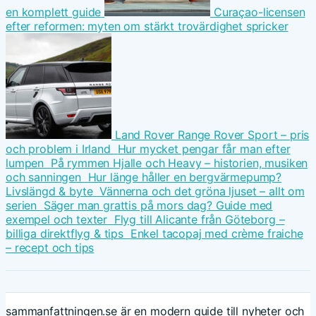
en komplett guide
Curaçao-licensen
efter reformen: myten om stärkt trovärdighet spricker
Land Rover Range Rover Sport – pris
och problem i Irland
Hur mycket pengar får man efter
lumpen
På rymmen Hjalle och Heavy – historien, musiken
och sanningen
Hur länge håller en bergvärmepump?
Livslängd & byte
Vännerna och det gröna ljuset – allt om
serien
Säger man grattis på mors dag? Guide med
exempel och texter
Flyg till Alicante från Göteborg –
billiga direktflyg & tips
Enkel tacopaj med crème fraiche
– recept och tips
sammanfattningen.se är en modern guide till nyheter och