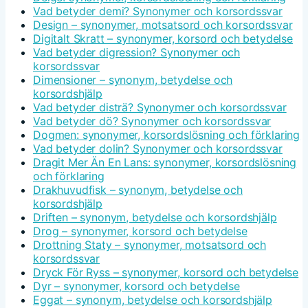
Vad betyder demi? Synonymer och korsordssvar
Design – synonymer, motsatsord och korsordssvar
Digitalt Skratt – synonymer, korsord och betydelse
Vad betyder digression? Synonymer och
korsordssvar
Dimensioner – synonym, betydelse och
korsordshjälp
Vad betyder disträ? Synonymer och korsordssvar
Vad betyder dö? Synonymer och korsordssvar
Dogmen: synonymer, korsordslösning och förklaring
Vad betyder dolin? Synonymer och korsordssvar
Dragit Mer Än En Lans: synonymer, korsordslösning
och förklaring
Drakhuvudfisk – synonym, betydelse och
korsordshjälp
Driften – synonym, betydelse och korsordshjälp
Drog – synonymer, korsord och betydelse
Drottning Staty – synonymer, motsatsord och
korsordssvar
Dryck För Ryss – synonymer, korsord och betydelse
Dyr – synonymer, korsord och betydelse
Eggat – synonym, betydelse och korsordshjälp