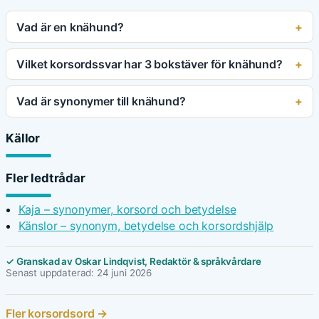
Vad är en knähund?
Vilket korsordssvar har 3 bokstäver för knähund?
Vad är synonymer till knähund?
Källor
Fler ledtrådar
Kaja – synonymer, korsord och betydelse
Känslor – synonym, betydelse och korsordshjälp
✓ Granskad av Oskar Lindqvist, Redaktör & språkvårdare
Senast uppdaterad: 24 juni 2026
Fler korsordsord →