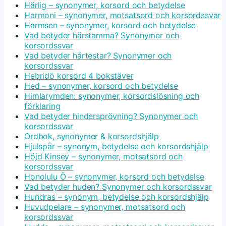
Härlig – synonymer, korsord och betydelse
Harmoni – synonymer, motsatsord och korsordssvar
Harmsen – synonymer, korsord och betydelse
Vad betyder härstamma? Synonymer och
korsordssvar
Vad betyder hårtestar? Synonymer och
korsordssvar
Hebridö korsord 4 bokstäver
Hed – synonymer, korsord och betydelse
Himlarymden: synonymer, korsordslösning och
förklaring
Vad betyder hindersprövning? Synonymer och
korsordssvar
Ordbok, synonymer & korsordshjälp
Hjulspår – synonym, betydelse och korsordshjälp
Höjd Kinsey – synonymer, motsatsord och
korsordssvar
Honolulu Ö – synonymer, korsord och betydelse
Vad betyder huden? Synonymer och korsordssvar
Hundras – synonym, betydelse och korsordshjälp
Huvudpelare – synonymer, motsatsord och
korsordssvar