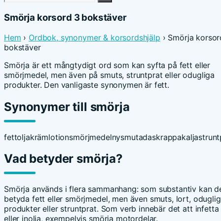
efter:
Smörja korsord 3 bokstäver
Hem
›
Ordbok, synonymer & korsordshjälp
› Smörja korsor
bokstäver
Smörja är ett mångtydigt ord som kan syfta på fett eller
smörjmedel, men även på smuts, struntprat eller odugliga
produkter. Den vanligaste synonymen är fett.
Synonymer till smörja
fett
olja
kräm
lotion
smörjmedel
nys
muta
dask
rappakalja
strunt
Vad betyder smörja?
Smörja används i flera sammanhang: som substantiv kan d
betyda fett eller smörjmedel, men även smuts, lort, odugli
produkter eller struntprat. Som verb innebär det att infetta
eller inolja, exempelvis smörja motordelar.