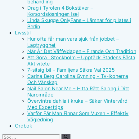
behandling
Drag i Tyrolen 4 Bokstäver –
Korsordslösningen Isel
Linda Skugge OnlyFans – Lämnar för pilates i
Berlin
Livsstil
Hur ofta får man vara sjuk från jobbet –
Lagtrygghet
När Är Det Våffeldagen – Firande Och Tradition
Att Göra I Stockholm – Upptäck Stadens Bästa
Aktiviteter
7-sitsig bil – Familjens Säkra Val 2025
Carina Berg Carolina Gynning – Tv-ikonerna
Och Vänskap
Nail Salon Near Me – Hitta Rätt Salong i Ditt
Närområde
Övervintra dahlia i kruka – Säker Vintervård
Med Experttips
Varför Får Man Finnar Som Vuxen – Effektiv
Vägledning
Ordbok
Sök