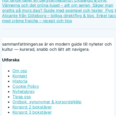
Hur länge håller en bergvärmepump? Livslängd & byte
Vännerna och det gröna ljuset – allt om serien
Säger man
grattis på mors dag? Guide med exempel och texter
Flyg t
Alicante från Göteborg – billiga direktflyg & tips
Enkel tac
med crème fraiche – recept och tips
sammanfattningen.se är en modern guide till nyheter och
kultur — kurerad, snabb och lätt att navigera.
Utforska
Om oss
Kontakt
Historia
Cookie Policy
Nyhetsbrev
Tipsa oss
Ordbok, synonymer & korsordshjälp
Korsord 2 bokstäver
Korsord 3 bokstäver