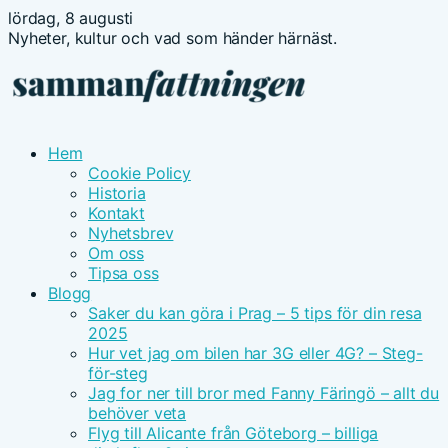
lördag, 8 augusti
Nyheter, kultur och vad som händer härnäst.
Hem
Cookie Policy
Historia
Kontakt
Nyhetsbrev
Om oss
Tipsa oss
Blogg
Saker du kan göra i Prag – 5 tips för din resa
2025
Hur vet jag om bilen har 3G eller 4G? – Steg-
för-steg
Jag for ner till bror med Fanny Färingö – allt du
behöver veta
Flyg till Alicante från Göteborg – billiga