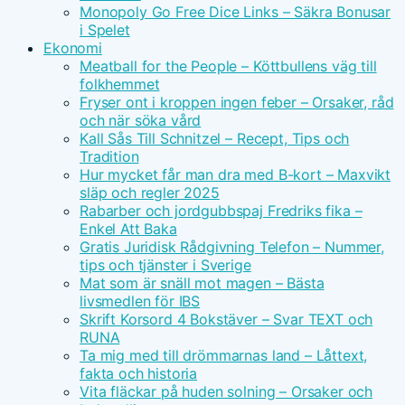
Monopoly Go Free Dice Links – Säkra Bonusar
i Spelet
Ekonomi
Meatball for the People – Köttbullens väg till
folkhemmet
Fryser ont i kroppen ingen feber – Orsaker, råd
och när söka vård
Kall Sås Till Schnitzel – Recept, Tips och
Tradition
Hur mycket får man dra med B-kort – Maxvikt
släp och regler 2025
Rabarber och jordgubbspaj Fredriks fika –
Enkel Att Baka
Gratis Juridisk Rådgivning Telefon – Nummer,
tips och tjänster i Sverige
Mat som är snäll mot magen – Bästa
livsmedlen för IBS
Skrift Korsord 4 Bokstäver – Svar TEXT och
RUNA
Ta mig med till drömmarnas land – Låttext,
fakta och historia
Vita fläckar på huden solning – Orsaker och