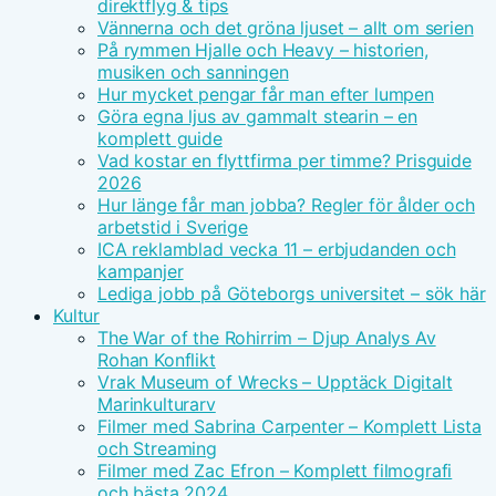
direktflyg & tips
Vännerna och det gröna ljuset – allt om serien
På rymmen Hjalle och Heavy – historien,
musiken och sanningen
Hur mycket pengar får man efter lumpen
Göra egna ljus av gammalt stearin – en
komplett guide
Vad kostar en flyttfirma per timme? Prisguide
2026
Hur länge får man jobba? Regler för ålder och
arbetstid i Sverige
ICA reklamblad vecka 11 – erbjudanden och
kampanjer
Lediga jobb på Göteborgs universitet – sök här
Kultur
The War of the Rohirrim – Djup Analys Av
Rohan Konflikt
Vrak Museum of Wrecks – Upptäck Digitalt
Marinkulturarv
Filmer med Sabrina Carpenter – Komplett Lista
och Streaming
Filmer med Zac Efron – Komplett filmografi
och bästa 2024