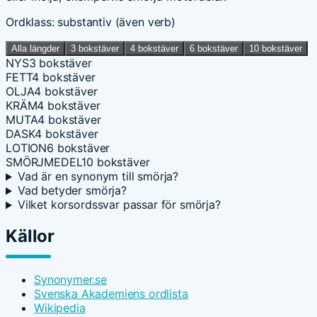
Ordklass: substantiv (även verb)
Alla längder
3 bokstäver
4 bokstäver
6 bokstäver
10 bokstäver
NYS
3 bokstäver
FETT
4 bokstäver
OLJA
4 bokstäver
KRÄM
4 bokstäver
MUTA
4 bokstäver
DASK
4 bokstäver
LOTION
6 bokstäver
SMÖRJMEDEL
10 bokstäver
Vad är en synonym till smörja?
Vad betyder smörja?
Vilket korsordssvar passar för smörja?
Källor
Synonymer.se
Svenska Akademiens ordlista
Wikipedia