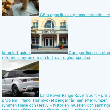
Göra egna ljus av gammalt stearin – e
komplett guide
Curaçao-licensen efte
reformen: myten om stärkt trovärdighet spricker
Land Rover Range Rover Sport – pris 
problem i Irland
Hur mycket pengar får man efter lumpen
rymmen Hjalle och Heavy – historien, musiken och sanning