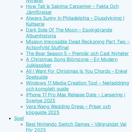
Nyheter
How Tall Is Sabrina Carpenter – Fakta Och
Jämförelser
Always Sunny In Philadelphia – Djupdykning I
Kultserie
Dark Side Of The Moon – Epokgörande
Albumhistoria
Mission Impossible Dead Reckoning Part Two –
Actionfylld Slutfinal
The Bear Season 5 – Premiär och Cast Nyheter
A Christmas Song Björnzone – En Modern
Julklassiker
All I Want For Christmas Is You Chords – Enkel
Spelguide
Windows 11 Media Creation Tool – Nerladdning
och komplett guide
iPhone 17 Pro Max Release Date – Lansering i
Sverige 2025
Vera Wang Wedding Dress – Priser och
köpguide 2025
Spel
Best Nintendo Switch Games – Välgrundat Val
För 2025