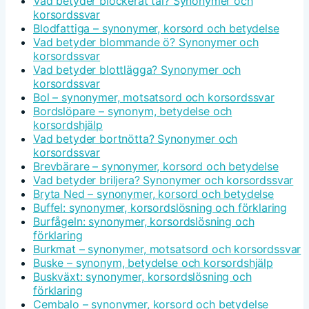
Vad betyder blockerat tal? Synonymer och
korsordssvar
Blodfattiga – synonymer, korsord och betydelse
Vad betyder blommande ö? Synonymer och
korsordssvar
Vad betyder blottlägga? Synonymer och
korsordssvar
Bol – synonymer, motsatsord och korsordssvar
Bordslöpare – synonym, betydelse och
korsordshjälp
Vad betyder bortnötta? Synonymer och
korsordssvar
Brevbärare – synonymer, korsord och betydelse
Vad betyder briljera? Synonymer och korsordssvar
Bryta Ned – synonymer, korsord och betydelse
Buffel: synonymer, korsordslösning och förklaring
Burfågeln: synonymer, korsordslösning och
förklaring
Burkmat – synonymer, motsatsord och korsordssvar
Buske – synonym, betydelse och korsordshjälp
Buskväxt: synonymer, korsordslösning och
förklaring
Cembalo – synonymer, korsord och betydelse