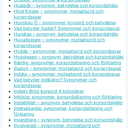
Hjulspår – synonym, betydelse och korsordshjälp
Höjd Kinsey – synonymer, motsatsord och
korsordssvar
Honolulu Ö – synonymer, korsord och betydelse
Vad betyder huden? Synonymer och korsordssvar
Hundras – synonym, betydelse och korsordshjälp
Huvudpelare – synonymer, motsatsord och
korsordssvar
Hydda – synonymer, motsatsord och korsordssvar
Hypotesen – synonym, betydelse och korsordshjälp
Ihärdig: synonymer, korsordslösning och förklaring
Illusion – synonymer, motsatsord och korsordssvar
Indata – synonymer, motsatsord och korsordssvar
Vad betyder indikator? Synonymer och
korsordssvar
Indiskt Bröd korsord 4 bokstäver
Inhösta: synonymer, korsordslösning och förklaring
Instabilitet – synonym, betydelse och korsordshjälp
Intetsägande: synonymer, korsordslösning och
förklaring
Invandrare – synonym, betydelse och korsordshjälp
Involverad – synonymer, motsatsord och