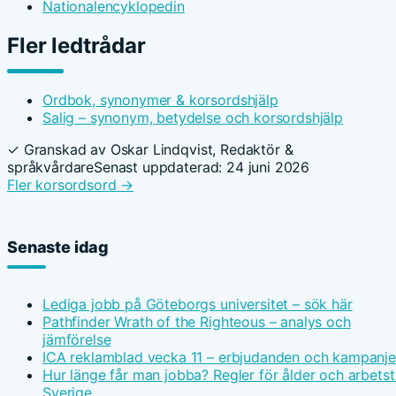
Nationalencyklopedin
Fler ledtrådar
Ordbok, synonymer & korsordshjälp
Salig – synonym, betydelse och korsordshjälp
✓ Granskad av Oskar Lindqvist, Redaktör &
språkvårdare
Senast uppdaterad: 24 juni 2026
Fler korsordsord →
Senaste idag
Lediga jobb på Göteborgs universitet – sök här
Pathfinder Wrath of the Righteous – analys och
jämförelse
ICA reklamblad vecka 11 – erbjudanden och kampanje
Hur länge får man jobba? Regler för ålder och arbetsti
Sverige