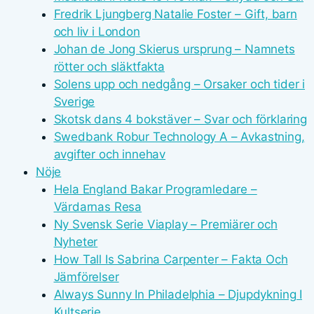
Fredrik Ljungberg Natalie Foster – Gift, barn
och liv i London
Johan de Jong Skierus ursprung – Namnets
rötter och släktfakta
Solens upp och nedgång – Orsaker och tider i
Sverige
Skotsk dans 4 bokstäver – Svar och förklaring
Swedbank Robur Technology A – Avkastning,
avgifter och innehav
Nöje
Hela England Bakar Programledare –
Värdarnas Resa
Ny Svensk Serie Viaplay – Premiärer och
Nyheter
How Tall Is Sabrina Carpenter – Fakta Och
Jämförelser
Always Sunny In Philadelphia – Djupdykning I
Kultserie