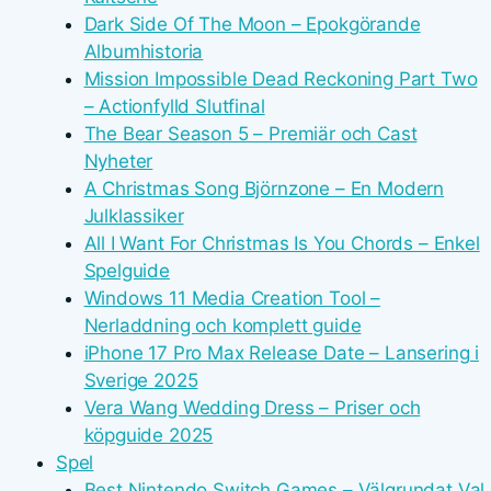
Dark Side Of The Moon – Epokgörande
Albumhistoria
Mission Impossible Dead Reckoning Part Two
– Actionfylld Slutfinal
The Bear Season 5 – Premiär och Cast
Nyheter
A Christmas Song Björnzone – En Modern
Julklassiker
All I Want For Christmas Is You Chords – Enkel
Spelguide
Windows 11 Media Creation Tool –
Nerladdning och komplett guide
iPhone 17 Pro Max Release Date – Lansering i
Sverige 2025
Vera Wang Wedding Dress – Priser och
köpguide 2025
Spel
Best Nintendo Switch Games – Välgrundat Val