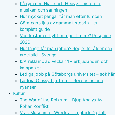
På rymmen Hjalle och Heavy – historien,
musiken och sanningen
Hur mycket pengar får man efter lumpen
Göra egna ljus av gammalt stearin – en
komplett guide
Vad kostar en flyttfirma per timme? Prisguide
2026
Hur länge får man jobba? Regler för ålder och
arbetstid i Sverige
ICA reklamblad vecka 11 – erbjudanden och
kampanjer
Lediga jobb på Göteborgs universitet – sök här
Isadora Glossy Lip Treat – Recension och
nyanser
Kultur
The War of the Rohirrim – Djup Analys Av
Rohan Konflikt
Vrak Museum of Wrecks – Upptäck Digitalt