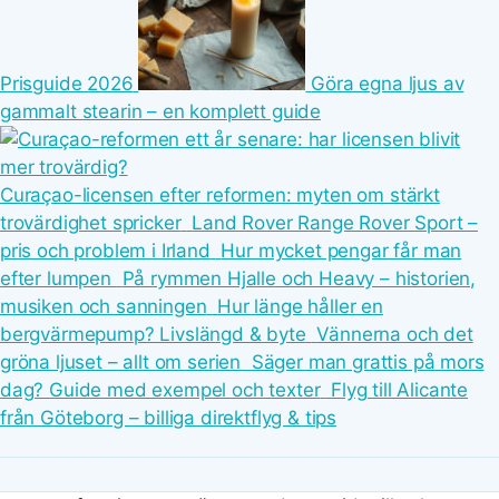
Prisguide 2026
Göra egna ljus av
gammalt stearin – en komplett guide
Curaçao-licensen efter reformen: myten om stärkt
trovärdighet spricker
Land Rover Range Rover Sport –
pris och problem i Irland
Hur mycket pengar får man
efter lumpen
På rymmen Hjalle och Heavy – historien,
musiken och sanningen
Hur länge håller en
bergvärmepump? Livslängd & byte
Vännerna och det
gröna ljuset – allt om serien
Säger man grattis på mors
dag? Guide med exempel och texter
Flyg till Alicante
från Göteborg – billiga direktflyg & tips