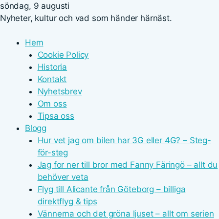
söndag, 9 augusti
Nyheter, kultur och vad som händer härnäst.
Hem
Cookie Policy
Historia
Kontakt
Nyhetsbrev
Om oss
Tipsa oss
Blogg
Hur vet jag om bilen har 3G eller 4G? – Steg-
för-steg
Jag for ner till bror med Fanny Färingö – allt du
behöver veta
Flyg till Alicante från Göteborg – billiga
direktflyg & tips
Vännerna och det gröna ljuset – allt om serien