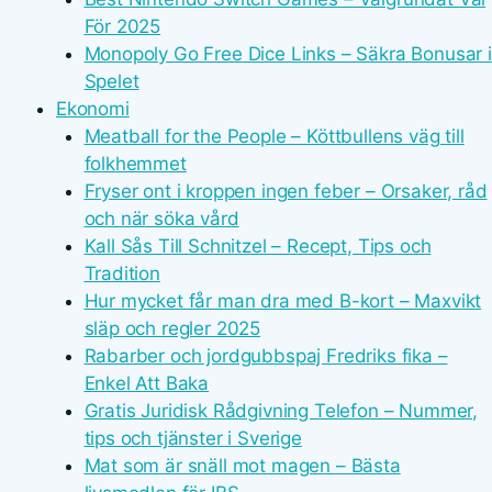
För 2025
Monopoly Go Free Dice Links – Säkra Bonusar i
Spelet
Ekonomi
Meatball for the People – Köttbullens väg till
folkhemmet
Fryser ont i kroppen ingen feber – Orsaker, råd
och när söka vård
Kall Sås Till Schnitzel – Recept, Tips och
Tradition
Hur mycket får man dra med B-kort – Maxvikt
släp och regler 2025
Rabarber och jordgubbspaj Fredriks fika –
Enkel Att Baka
Gratis Juridisk Rådgivning Telefon – Nummer,
tips och tjänster i Sverige
Mat som är snäll mot magen – Bästa