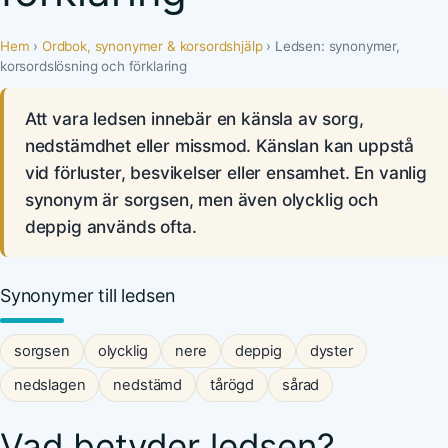
Hem
›
Ordbok, synonymer & korsordshjälp
› Ledsen: synonymer,
korsordslösning och förklaring
Att vara ledsen innebär en känsla av sorg,
nedstämdhet eller missmod. Känslan kan uppstå
vid förluster, besvikelser eller ensamhet. En vanlig
synonym är sorgsen, men även olycklig och
deppig används ofta.
Synonymer till ledsen
sorgsen
olycklig
nere
deppig
dyster
nedslagen
nedstämd
tårögd
sårad
Vad betyder ledsen?