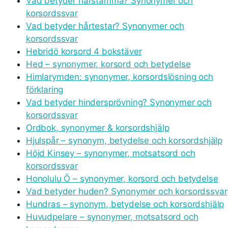
Vad betyder härstamma? Synonymer och
korsordssvar
Vad betyder hårtestar? Synonymer och
korsordssvar
Hebridö korsord 4 bokstäver
Hed – synonymer, korsord och betydelse
Himlarymden: synonymer, korsordslösning och
förklaring
Vad betyder hindersprövning? Synonymer och
korsordssvar
Ordbok, synonymer & korsordshjälp
Hjulspår – synonym, betydelse och korsordshjälp
Höjd Kinsey – synonymer, motsatsord och
korsordssvar
Honolulu Ö – synonymer, korsord och betydelse
Vad betyder huden? Synonymer och korsordssvar
Hundras – synonym, betydelse och korsordshjälp
Huvudpelare – synonymer, motsatsord och