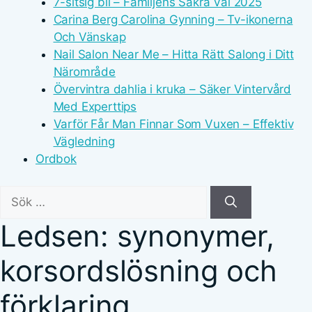
7-sitsig bil – Familjens Säkra Val 2025
Carina Berg Carolina Gynning – Tv-ikonerna
Och Vänskap
Nail Salon Near Me – Hitta Rätt Salong i Ditt
Närområde
Övervintra dahlia i kruka – Säker Vintervård
Med Experttips
Varför Får Man Finnar Som Vuxen – Effektiv
Vägledning
Ordbok
Sök
efter:
Ledsen: synonymer,
korsordslösning och
förklaring