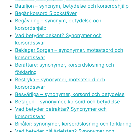
Bataljon – synonym, betydelse och korsordshjälp
Begär korsord 5 bokstäver
Begåvning – synonym, betydelse och
korsordshjälp
Vad betyder bekant? Synonymer och
korsordssvar
Beklagar Sorgen – synonymer, motsatsord och
korsordssvar
Berättare: synonymer, korsordslösning och
förklaring
Bestryka – synonymer, motsatsord och
korsordssvar
Besvärliga – synonymer, korsord och betydelse
Betagen – synonymer, korsord och betydelse
Vad betyder betraktar? Synonymer och
korsordssvar
Bihålor: synonymer, korsordslösning och förklaring
Vad betyder blå ädelsten? Synonymer och