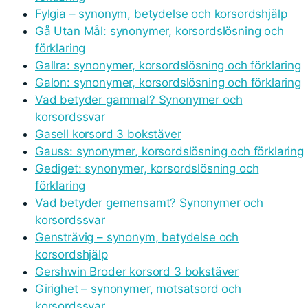
Fylgia – synonym, betydelse och korsordshjälp
Gå Utan Mål: synonymer, korsordslösning och
förklaring
Gallra: synonymer, korsordslösning och förklaring
Galon: synonymer, korsordslösning och förklaring
Vad betyder gammal? Synonymer och
korsordssvar
Gasell korsord 3 bokstäver
Gauss: synonymer, korsordslösning och förklaring
Gediget: synonymer, korsordslösning och
förklaring
Vad betyder gemensamt? Synonymer och
korsordssvar
Gensträvig – synonym, betydelse och
korsordshjälp
Gershwin Broder korsord 3 bokstäver
Girighet – synonymer, motsatsord och
korsordssvar