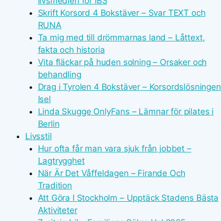
livsmedlen för IBS
Skrift Korsord 4 Bokstäver – Svar TEXT och
RUNA
Ta mig med till drömmarnas land – Låttext,
fakta och historia
Vita fläckar på huden solning – Orsaker och
behandling
Drag i Tyrolen 4 Bokstäver – Korsordslösningen
Isel
Linda Skugge OnlyFans – Lämnar för pilates i
Berlin
Livsstil
Hur ofta får man vara sjuk från jobbet –
Lagtrygghet
När Är Det Våffeldagen – Firande Och
Tradition
Att Göra I Stockholm – Upptäck Stadens Bästa
Aktiviteter