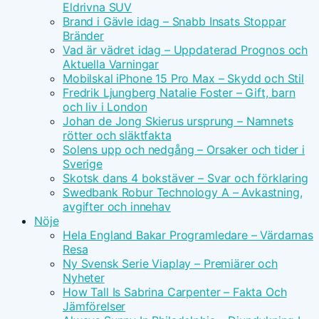
Eldrivna SUV
Brand i Gävle idag – Snabb Insats Stoppar
Bränder
Vad är vädret idag – Uppdaterad Prognos och
Aktuella Varningar
Mobilskal iPhone 15 Pro Max – Skydd och Stil
Fredrik Ljungberg Natalie Foster – Gift, barn
och liv i London
Johan de Jong Skierus ursprung – Namnets
rötter och släktfakta
Solens upp och nedgång – Orsaker och tider i
Sverige
Skotsk dans 4 bokstäver – Svar och förklaring
Swedbank Robur Technology A – Avkastning,
avgifter och innehav
Nöje
Hela England Bakar Programledare – Värdarnas
Resa
Ny Svensk Serie Viaplay – Premiärer och
Nyheter
How Tall Is Sabrina Carpenter – Fakta Och
Jämförelser