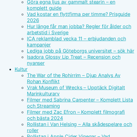
Göra egna ljus av gammalt stearin – en
komplett guide
Vad kostar en flyttfirma per timme? Prisguide
2026
Hur länge får man jobba? Regler för ålder och
arbetstid i Sverige
ICA reklamblad vecka 11 – erbjudanden och
kampanjer
Lediga jobb på Göteborgs universitet – sök här
Isadora Glossy Lip Treat – Recension och
nyanser
Kultur
The War of the Rohirrim – Djup Analys Av
Rohan Konflikt
Vrak Museum of Wrecks – Upptäck Digitalt
Marinkulturarv
Filmer med Sabrina Carpenter – Komplett Lista
och Streaming
Filmer med Zac Efron – Komplett filmografi
och bästa 2024
Rollistan i Van Helsing – Alla skådespelare och
roller
Rollistan i Apple Cider Vinegar – Vad