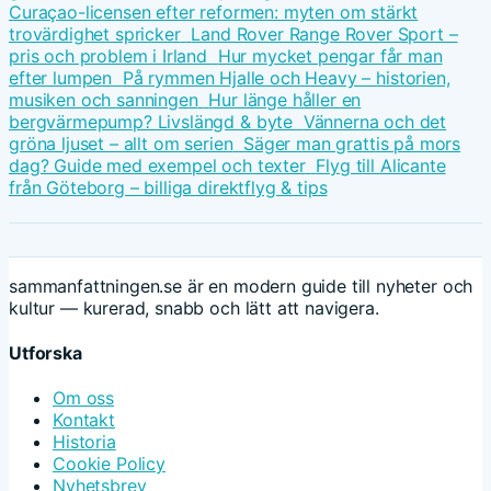
Curaçao-licensen efter reformen: myten om stärkt
trovärdighet spricker
Land Rover Range Rover Sport –
pris och problem i Irland
Hur mycket pengar får man
efter lumpen
På rymmen Hjalle och Heavy – historien,
musiken och sanningen
Hur länge håller en
bergvärmepump? Livslängd & byte
Vännerna och det
gröna ljuset – allt om serien
Säger man grattis på mors
dag? Guide med exempel och texter
Flyg till Alicante
från Göteborg – billiga direktflyg & tips
sammanfattningen.se är en modern guide till nyheter och
kultur — kurerad, snabb och lätt att navigera.
Utforska
Om oss
Kontakt
Historia
Cookie Policy
Nyhetsbrev