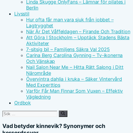
Linda Skugge OnlyFans – Lämnar för pilates i
Berlin
Livsstil
Hur ofta får man vara sjuk från jobbet –
Lagtrygghet
När Är Det Våffeldagen – Firande Och Tradition
Att Göra I Stockholm – Upptäck Stadens Bästa
Aktiviteter
7-sitsig bil – Familjens Säkra Val 2025
Carina Berg Carolina Gynning – Tv-ikonerna
Och Vänskap
Nail Salon Near Me – Hitta Rätt Salong i Ditt
Närområde
Övervintra dahlia i kruka – Säker Vintervård
Med Experttips
Varför Får Man Finnar Som Vuxen – Effektiv
Vägledning
Ordbok
Sök
efter:
Vad betyder kinnevik? Synonymer och
korsordssvar