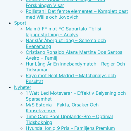
Forskningen Visar
Rollistan i Det femte elementet – Komplett cast
med Willis och Jovovich
Sport
Malmö FF mot FC Saburtalo Tbilisi
laguppställning – Analys
När slår Åberg ut idag – Schema och
Evenemang
Cristiano Ronaldo Alana Martina Dos Santos
Aveiro – Familj
Hur Lång Är En Innebandymatch – Regler Och
Tidsramar
Rayo mot Real Madrid – Matchanalys och
Resultat
Nyheter
1 Watt Led Motsvarar – Effektiv Belysning och
Sparsamhet
M/S Estonia – Fakta, Orsaker Och
Konsekvenser
Time Care Pool Upplands-Bro – Optimal
Tidsbokning
Hyundai Ioniq 9 Pris – Familjens Premium