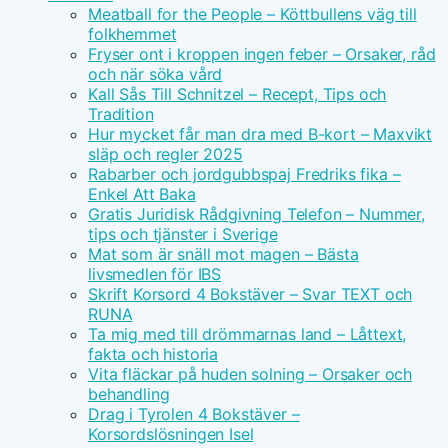
Meatball for the People – Köttbullens väg till
folkhemmet
Fryser ont i kroppen ingen feber – Orsaker, råd
och när söka vård
Kall Sås Till Schnitzel – Recept, Tips och
Tradition
Hur mycket får man dra med B-kort – Maxvikt
släp och regler 2025
Rabarber och jordgubbspaj Fredriks fika –
Enkel Att Baka
Gratis Juridisk Rådgivning Telefon – Nummer,
tips och tjänster i Sverige
Mat som är snäll mot magen – Bästa
livsmedlen för IBS
Skrift Korsord 4 Bokstäver – Svar TEXT och
RUNA
Ta mig med till drömmarnas land – Låttext,
fakta och historia
Vita fläckar på huden solning – Orsaker och
behandling
Drag i Tyrolen 4 Bokstäver –
Korsordslösningen Isel