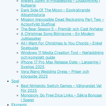
Always Sunny In Philadelphia – Djupdykning I
Kultserie
Dark Side Of The Moon – Epokgörande
Albumhistoria
Mission Impossible Dead Reckoning Part Two –
Actionfylld Slutfinal
The Bear Season 5 – Premiär och Cast Nyheter
A Christmas Song Björnzone – En Modern
Julklassiker
All I Want For Christmas Is You Chords – Enkel
Spelguide
Windows 11 Media Creation Tool – Nerladdning
och komplett guide
iPhone 17 Pro Max Release Date – Lansering i
Sverige 2025
Vera Wang Wedding Dress – Priser och
köpguide 2025
Spel
Best Nintendo Switch Games – Välgrundat Val
För 2025
Monopoly Go Free Dice Links – Säkra Bonusar
i Spelet
Ekonomi