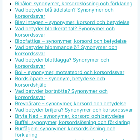
Bihålor: synonymer, korsordslösning och förklaring
Vad betyder blå ädelsten? Synonymer och
korsordssvar
Blev Intagen – synonymer, korsord och betydelse
Vad betyder blockerat tal? Synonymer och
korsordssvar
Blodfattiga – synonymer, korsord och betydelse
Vad betyder blommande ö? Synonymer och
korsordssvar
Vad betyder blottlägga? Synonymer och
korsordssvar
Bol – synonymer, motsatsord och korsordssvar
Bordslöpare – synonym, betydelse och
korsordshjälp
Vad betyder bortnötta? Synonymer och
korsordssvar
Brevbärare – synonymer, korsord och betydelse
Vad betyder briljera? Synonymer och korsordssvar
Bryta Ned – synonymer, korsord och betydelse
Buffel: synonymer, korsordslösning och förklaring
Burfågeln: synonymer, korsordslösning och
förklaring