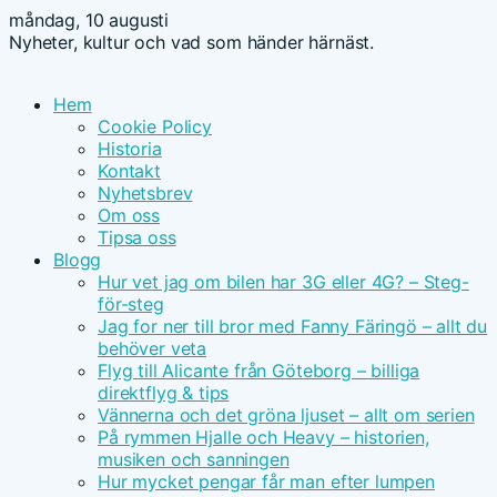
måndag, 10 augusti
Nyheter, kultur och vad som händer härnäst.
Hem
Cookie Policy
Historia
Kontakt
Nyhetsbrev
Om oss
Tipsa oss
Blogg
Hur vet jag om bilen har 3G eller 4G? – Steg-
för-steg
Jag for ner till bror med Fanny Färingö – allt du
behöver veta
Flyg till Alicante från Göteborg – billiga
direktflyg & tips
Vännerna och det gröna ljuset – allt om serien
På rymmen Hjalle och Heavy – historien,
musiken och sanningen
Hur mycket pengar får man efter lumpen