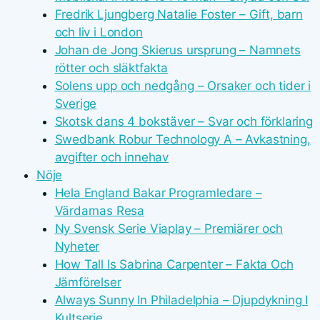
Fredrik Ljungberg Natalie Foster – Gift, barn
och liv i London
Johan de Jong Skierus ursprung – Namnets
rötter och släktfakta
Solens upp och nedgång – Orsaker och tider i
Sverige
Skotsk dans 4 bokstäver – Svar och förklaring
Swedbank Robur Technology A – Avkastning,
avgifter och innehav
Nöje
Hela England Bakar Programledare –
Värdarnas Resa
Ny Svensk Serie Viaplay – Premiärer och
Nyheter
How Tall Is Sabrina Carpenter – Fakta Och
Jämförelser
Always Sunny In Philadelphia – Djupdykning I
Kultserie