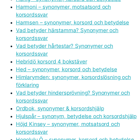
Harmoni – synonymer, motsatsord och
korsordssvar
Harmsen – synonymer, korsord och betydelse
Vad betyder härstamma? Synonymer och
korsordssvar
Vad betyder hårtestar? Synonymer och
korsordssvar
Hebridö korsord 4 bokstäver
Hed – synonymer, korsord och betydelse
Himlarymden: synonymer, korsordslösning och
förklaring
Vad betyder hindersprövning? Synonymer och
korsordssvar
Ordbok, synonymer & korsordshjälp
Hjulspår – synonym, betydelse och korsordshjälp
Höjd Kinsey – synonymer, motsatsord och
korsordssvar
Honolulu Ö – synonymer, korsord och betydelse