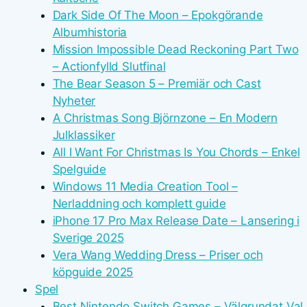
Dark Side Of The Moon – Epokgörande
Albumhistoria
Mission Impossible Dead Reckoning Part Two
– Actionfylld Slutfinal
The Bear Season 5 – Premiär och Cast
Nyheter
A Christmas Song Björnzone – En Modern
Julklassiker
All I Want For Christmas Is You Chords – Enkel
Spelguide
Windows 11 Media Creation Tool –
Nerladdning och komplett guide
iPhone 17 Pro Max Release Date – Lansering i
Sverige 2025
Vera Wang Wedding Dress – Priser och
köpguide 2025
Spel
Best Nintendo Switch Games – Välgrundat Val