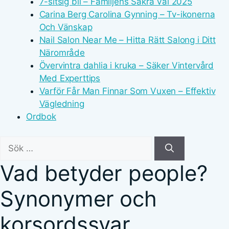
7-sitsig bil – Familjens Säkra Val 2025
Carina Berg Carolina Gynning – Tv-ikonerna
Och Vänskap
Nail Salon Near Me – Hitta Rätt Salong i Ditt
Närområde
Övervintra dahlia i kruka – Säker Vintervård
Med Experttips
Varför Får Man Finnar Som Vuxen – Effektiv
Vägledning
Ordbok
Sök
efter:
Vad betyder people?
Synonymer och
korsordssvar