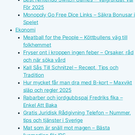
För 2025
Monopoly Go Free Dice Links – Säkra Bonusar i
Spelet
Ekonomi
Meatball for the People – Köttbullens väg till
folkhemmet
Fryser ont i kroppen ingen feber – Orsaker, råd
och när söka vård
Kall Sås Till Schnitzel – Recept, Tips och
Tradition
Hur mycket får man dra med B-kort – Maxvikt
släp och regler 2025
Rabarber och jordgubbspaj Fredriks fika –
Enkel Att Baka
Gratis Juridisk Rådgivning Telefon – Nummer,
tips och tjänster i Sverige
Mat som är snäll mot magen – Bästa