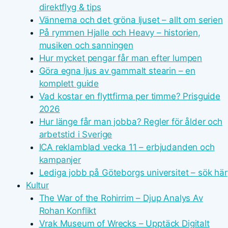
direktflyg & tips
Vännerna och det gröna ljuset – allt om serien
På rymmen Hjalle och Heavy – historien,
musiken och sanningen
Hur mycket pengar får man efter lumpen
Göra egna ljus av gammalt stearin – en
komplett guide
Vad kostar en flyttfirma per timme? Prisguide
2026
Hur länge får man jobba? Regler för ålder och
arbetstid i Sverige
ICA reklamblad vecka 11 – erbjudanden och
kampanjer
Lediga jobb på Göteborgs universitet – sök här
Kultur
The War of the Rohirrim – Djup Analys Av
Rohan Konflikt
Vrak Museum of Wrecks – Upptäck Digitalt