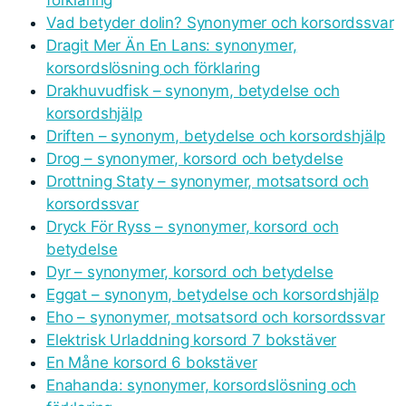
Vad betyder dolin? Synonymer och korsordssvar
Dragit Mer Än En Lans: synonymer,
korsordslösning och förklaring
Drakhuvudfisk – synonym, betydelse och
korsordshjälp
Driften – synonym, betydelse och korsordshjälp
Drog – synonymer, korsord och betydelse
Drottning Staty – synonymer, motsatsord och
korsordssvar
Dryck För Ryss – synonymer, korsord och
betydelse
Dyr – synonymer, korsord och betydelse
Eggat – synonym, betydelse och korsordshjälp
Eho – synonymer, motsatsord och korsordssvar
Elektrisk Urladdning korsord 7 bokstäver
En Måne korsord 6 bokstäver
Enahanda: synonymer, korsordslösning och