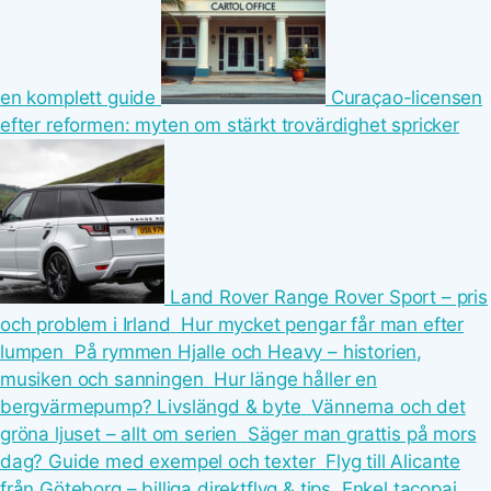
en komplett guide
Curaçao-licensen
efter reformen: myten om stärkt trovärdighet spricker
Land Rover Range Rover Sport – pris
och problem i Irland
Hur mycket pengar får man efter
lumpen
På rymmen Hjalle och Heavy – historien,
musiken och sanningen
Hur länge håller en
bergvärmepump? Livslängd & byte
Vännerna och det
gröna ljuset – allt om serien
Säger man grattis på mors
dag? Guide med exempel och texter
Flyg till Alicante
från Göteborg – billiga direktflyg & tips
Enkel tacopaj