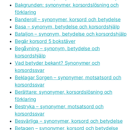
Bakgrunden: synonymer, korsordslösning och
förklaring
Banderoll – synonymer, korsord och betydelse
Basa – synonym, betydelse och korsordshjälp
Bataljon – synonym, betydelse och korsordshjälp
Begär korsord 5 bokstäver
Begåvning – synonym, betydelse och
korsordshjälp
Vad betyder bekant? Synonymer och
korsordssvar
Beklagar Sorgen – synonymer, motsatsord och
korsordssvar
Berättare: synonymer, korsordslösning och
förklaring
Bestryka – synonymer, motsatsord och
korsordssvar
Besvärliga – synonymer, korsord och betydelse
Betagen – synonymer, korsord och betydelse