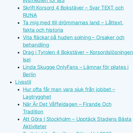
livsmedlen för IBS
Skrift Korsord 4 Bokstäver – Svar TEXT och
RUNA
Ta mig med till drömmarnas land – Låttext,
fakta och historia
Vita fläckar på huden solning – Orsaker och
behandling
Drag i Tyrolen 4 Bokstäver – Korsordslösningen
Isel
Linda Skugge OnlyFans – Lämnar för pilates i
Berlin
Livsstil
Hur ofta får man vara sjuk från jobbet –
Lagtrygghet
När Är Det Våffeldagen – Firande Och
Tradition
Att Göra I Stockholm – Upptäck Stadens Bästa
Aktiviteter