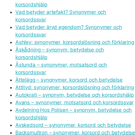
korsordshjälp
Vad betyder artefakt? Synonymer och
korsordssvar
Vad betyder ärvd egendom? Synonymer och
korsordssvar
Ashley: synonymer, korsordslösning och förklaring
Åskådning – synonym, betydelse och
korsordshjälp
Åstunda – synonymer, motsatsord och
korsordssvar
Ättelägg – synonymer, korsord och betydelse
Attityd: synonymer, korsordslösning och förklaring
Autokrati – synonym, betydelse och korsordshjälp
Avans – synonymer, motsatsord och korsordssvar
Avdelning Hos Polisen – synonym, betydelse och
korsordshjälp
Avskedsord – synonymer, korsord och betydelse
Backsmultron – synonymer, korsord och betydels