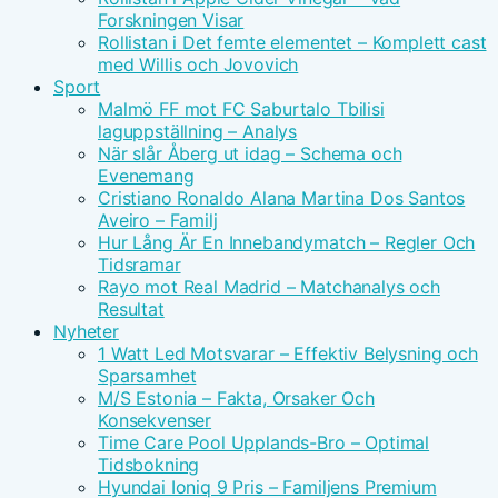
Forskningen Visar
Rollistan i Det femte elementet – Komplett cast
med Willis och Jovovich
Sport
Malmö FF mot FC Saburtalo Tbilisi
laguppställning – Analys
När slår Åberg ut idag – Schema och
Evenemang
Cristiano Ronaldo Alana Martina Dos Santos
Aveiro – Familj
Hur Lång Är En Innebandymatch – Regler Och
Tidsramar
Rayo mot Real Madrid – Matchanalys och
Resultat
Nyheter
1 Watt Led Motsvarar – Effektiv Belysning och
Sparsamhet
M/S Estonia – Fakta, Orsaker Och
Konsekvenser
Time Care Pool Upplands-Bro – Optimal
Tidsbokning
Hyundai Ioniq 9 Pris – Familjens Premium