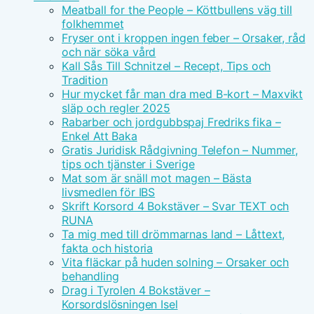
Meatball for the People – Köttbullens väg till
folkhemmet
Fryser ont i kroppen ingen feber – Orsaker, råd
och när söka vård
Kall Sås Till Schnitzel – Recept, Tips och
Tradition
Hur mycket får man dra med B-kort – Maxvikt
släp och regler 2025
Rabarber och jordgubbspaj Fredriks fika –
Enkel Att Baka
Gratis Juridisk Rådgivning Telefon – Nummer,
tips och tjänster i Sverige
Mat som är snäll mot magen – Bästa
livsmedlen för IBS
Skrift Korsord 4 Bokstäver – Svar TEXT och
RUNA
Ta mig med till drömmarnas land – Låttext,
fakta och historia
Vita fläckar på huden solning – Orsaker och
behandling
Drag i Tyrolen 4 Bokstäver –
Korsordslösningen Isel