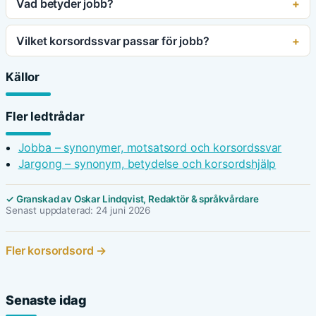
Vad betyder jobb?
Vilket korsordssvar passar för jobb?
Källor
Fler ledtrådar
Jobba – synonymer, motsatsord och korsordssvar
Jargong – synonym, betydelse och korsordshjälp
✓ Granskad av Oskar Lindqvist, Redaktör & språkvårdare
Senast uppdaterad: 24 juni 2026
Fler korsordsord →
Senaste idag