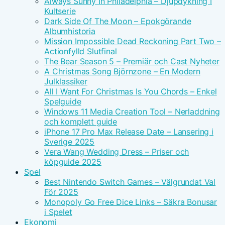
Always Sunny In Philadelphia – Djupdykning I
Kultserie
Dark Side Of The Moon – Epokgörande
Albumhistoria
Mission Impossible Dead Reckoning Part Two –
Actionfylld Slutfinal
The Bear Season 5 – Premiär och Cast Nyheter
A Christmas Song Björnzone – En Modern
Julklassiker
All I Want For Christmas Is You Chords – Enkel
Spelguide
Windows 11 Media Creation Tool – Nerladdning
och komplett guide
iPhone 17 Pro Max Release Date – Lansering i
Sverige 2025
Vera Wang Wedding Dress – Priser och
köpguide 2025
Spel
Best Nintendo Switch Games – Välgrundat Val
För 2025
Monopoly Go Free Dice Links – Säkra Bonusar
i Spelet
Ekonomi