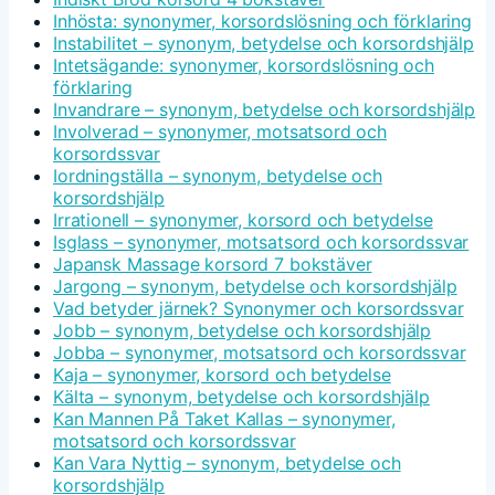
Inhösta: synonymer, korsordslösning och förklaring
Instabilitet – synonym, betydelse och korsordshjälp
Intetsägande: synonymer, korsordslösning och
förklaring
Invandrare – synonym, betydelse och korsordshjälp
Involverad – synonymer, motsatsord och
korsordssvar
Iordningställa – synonym, betydelse och
korsordshjälp
Irrationell – synonymer, korsord och betydelse
Isglass – synonymer, motsatsord och korsordssvar
Japansk Massage korsord 7 bokstäver
Jargong – synonym, betydelse och korsordshjälp
Vad betyder järnek? Synonymer och korsordssvar
Jobb – synonym, betydelse och korsordshjälp
Jobba – synonymer, motsatsord och korsordssvar
Kaja – synonymer, korsord och betydelse
Kälta – synonym, betydelse och korsordshjälp
Kan Mannen På Taket Kallas – synonymer,
motsatsord och korsordssvar
Kan Vara Nyttig – synonym, betydelse och
korsordshjälp