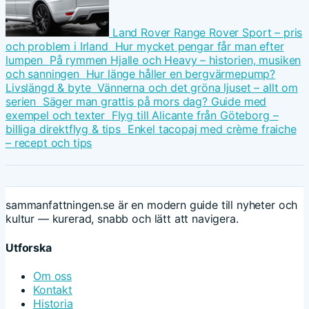
Land Rover Range Rover Sport – pris
och problem i Irland
Hur mycket pengar får man efter
lumpen
På rymmen Hjalle och Heavy – historien, musiken
och sanningen
Hur länge håller en bergvärmepump?
Livslängd & byte
Vännerna och det gröna ljuset – allt om
serien
Säger man grattis på mors dag? Guide med
exempel och texter
Flyg till Alicante från Göteborg –
billiga direktflyg & tips
Enkel tacopaj med crème fraiche
– recept och tips
sammanfattningen.se är en modern guide till nyheter och
kultur — kurerad, snabb och lätt att navigera.
Utforska
Om oss
Kontakt
Historia