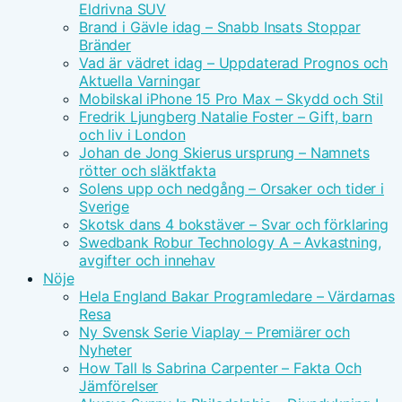
Eldrivna SUV
Brand i Gävle idag – Snabb Insats Stoppar
Bränder
Vad är vädret idag – Uppdaterad Prognos och
Aktuella Varningar
Mobilskal iPhone 15 Pro Max – Skydd och Stil
Fredrik Ljungberg Natalie Foster – Gift, barn
och liv i London
Johan de Jong Skierus ursprung – Namnets
rötter och släktfakta
Solens upp och nedgång – Orsaker och tider i
Sverige
Skotsk dans 4 bokstäver – Svar och förklaring
Swedbank Robur Technology A – Avkastning,
avgifter och innehav
Nöje
Hela England Bakar Programledare – Värdarnas
Resa
Ny Svensk Serie Viaplay – Premiärer och
Nyheter
How Tall Is Sabrina Carpenter – Fakta Och
Jämförelser