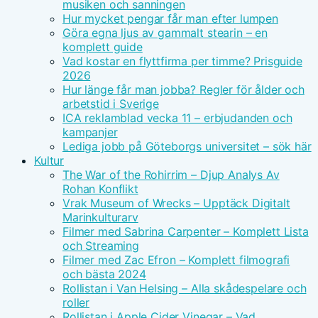
musiken och sanningen
Hur mycket pengar får man efter lumpen
Göra egna ljus av gammalt stearin – en
komplett guide
Vad kostar en flyttfirma per timme? Prisguide
2026
Hur länge får man jobba? Regler för ålder och
arbetstid i Sverige
ICA reklamblad vecka 11 – erbjudanden och
kampanjer
Lediga jobb på Göteborgs universitet – sök här
Kultur
The War of the Rohirrim – Djup Analys Av
Rohan Konflikt
Vrak Museum of Wrecks – Upptäck Digitalt
Marinkulturarv
Filmer med Sabrina Carpenter – Komplett Lista
och Streaming
Filmer med Zac Efron – Komplett filmografi
och bästa 2024
Rollistan i Van Helsing – Alla skådespelare och
roller
Rollistan i Apple Cider Vinegar – Vad