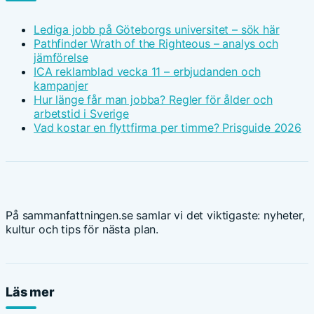
Lediga jobb på Göteborgs universitet – sök här
Pathfinder Wrath of the Righteous – analys och
jämförelse
ICA reklamblad vecka 11 – erbjudanden och
kampanjer
Hur länge får man jobba? Regler för ålder och
arbetstid i Sverige
Vad kostar en flyttfirma per timme? Prisguide 2026
På sammanfattningen.se samlar vi det viktigaste: nyheter,
kultur och tips för nästa plan.
Läs mer