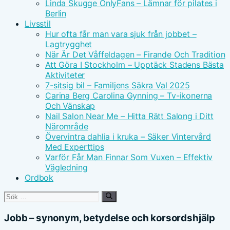
Linda Skugge OnlyFans – Lämnar för pilates i
Berlin
Livsstil
Hur ofta får man vara sjuk från jobbet –
Lagtrygghet
När Är Det Våffeldagen – Firande Och Tradition
Att Göra I Stockholm – Upptäck Stadens Bästa
Aktiviteter
7-sitsig bil – Familjens Säkra Val 2025
Carina Berg Carolina Gynning – Tv-ikonerna
Och Vänskap
Nail Salon Near Me – Hitta Rätt Salong i Ditt
Närområde
Övervintra dahlia i kruka – Säker Vintervård
Med Experttips
Varför Får Man Finnar Som Vuxen – Effektiv
Vägledning
Ordbok
Sök
efter:
Jobb – synonym, betydelse och korsordshjälp