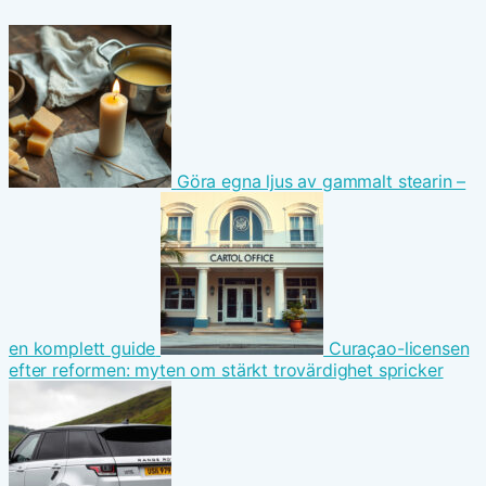
Göra egna ljus av gammalt stearin –
en komplett guide
Curaçao-licensen
efter reformen: myten om stärkt trovärdighet spricker