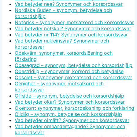
Vad betyder nea? Synonymer och korsordssvar
Nordiska Guden – synonym, betydelse och
korsordshjälp
Notorisk – synonymer, motsatsord och korsordssvar
Vad betyder nötskal? Synonymer och korsordssvar
Vad betyder nr 114? Synonymer och korsordssvar
Vad betyder nukleinsyra? Synonymer och
korsordssvar
Obekväm: synonymer, korsordslösning och
förklaring
Obesegrad – synonym, betydelse och korsordshjälp
Obestridlig – synonymer, korsord och betydelse
Obsolet – synonymer, motsatsord och korsordssvar
Oenighet – synonymer, motsatsord och
korsordssvar
Offside – synonym, betydelse och korsordshjälp
Vad betyder ökar? Synonymer och korsordssvar
Ökentorr: synonymer, korsordslösning och förklaring
Olidlig – synonym, betydelse och korsordshjälp
Vad betyder ölmått? Synonymer och korsordssvar
Vad betyder omhändertagande? Synonymer och
korsordssvar