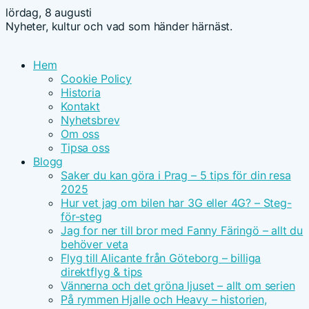
lördag, 8 augusti
Nyheter, kultur och vad som händer härnäst.
Hem
Cookie Policy
Historia
Kontakt
Nyhetsbrev
Om oss
Tipsa oss
Blogg
Saker du kan göra i Prag – 5 tips för din resa
2025
Hur vet jag om bilen har 3G eller 4G? – Steg-
för-steg
Jag for ner till bror med Fanny Färingö – allt du
behöver veta
Flyg till Alicante från Göteborg – billiga
direktflyg & tips
Vännerna och det gröna ljuset – allt om serien
På rymmen Hjalle och Heavy – historien,