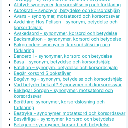
Attityd: synonymer, korsordslösning och förklaring
Autokrati – synonym, betydelse och korsordshjälp
Avans – synonymer, motsatsord och korsordssvar
Avdelning Hos Polisen – synonym, betydelse och
korsordshjälp
Avskedsord – synonymer, korsord och betydelse
Backsmultron – synonymer, korsord och betydelse
Bakgrunden: synonymer, korsordslösning och
förklaring
Banderoll – synonymer, korsord och betydelse
Basa – synonym, betydelse och korsordshjälp
Bataljon – synonym, betydelse och korsordshjälp
Begär korsord 5 bokstäver
Begåvning – synonym, betydelse och korsordshjälp
Vad betyder bekant? Synonymer och korsordssvar
Beklagar Sorgen – synonymer, motsatsord och
korsordssvar
Berättare: synonymer, korsordslösning och
förklaring
Bestryka – synonymer, motsatsord och korsordssvar
Besvärliga – synonymer, korsord och betydelse
Betagen – synonymer, korsord och betydelse