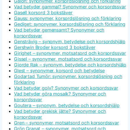
Galon: synonymer, korsordslösning och förklaring
Vad betyder gammal? Synonymer och korsordssvar
Gasell korsord 3 bokstäver
Gauss: synonymer, korsordslösning och förklaring
Gediget: synonymer, korsordslösning och förklaring
Vad betyder gemensamt? Synonymer och
korsordssvar
Gensträvig – synonym, betydelse och korsordshjälp
Gershwin Broder korsord 3 bokstäver
Girighet – synonymer, motsatsord och korsordssvar
Gissel – synonymer, motsatsord och korsordssvar
Gjorde Rak – synonym, betydelse och korsordshjälp
Glest – synonymer, korsord och betydelse
Godartad Tumör: synonymer, korsordslösning och
förklaring
Vad betyder golv? Synonymer och korsordssvar
Vad betyder göra mosaik? Synonymer och
korsordssvar
Goutera – synonym, betydelse och korsordshjälp
Vad betyder grekisk jätte? Synonymer och
korsordssvar
Gren – synonymer, motsatsord och korsordssvar
Grön Granat – synonymer, motsatsord och