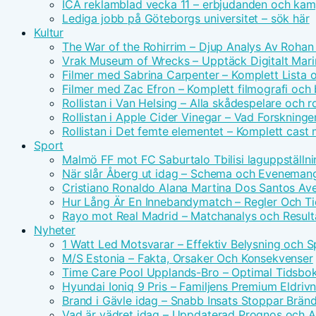
ICA reklamblad vecka 11 – erbjudanden och kam
Lediga jobb på Göteborgs universitet – sök här
Kultur
The War of the Rohirrim – Djup Analys Av Rohan 
Vrak Museum of Wrecks – Upptäck Digitalt Mari
Filmer med Sabrina Carpenter – Komplett Lista 
Filmer med Zac Efron – Komplett filmografi och
Rollistan i Van Helsing – Alla skådespelare och ro
Rollistan i Apple Cider Vinegar – Vad Forskninge
Rollistan i Det femte elementet – Komplett cast
Sport
Malmö FF mot FC Saburtalo Tbilisi laguppställni
När slår Åberg ut idag – Schema och Eveneman
Cristiano Ronaldo Alana Martina Dos Santos Avei
Hur Lång Är En Innebandymatch – Regler Och T
Rayo mot Real Madrid – Matchanalys och Result
Nyheter
1 Watt Led Motsvarar – Effektiv Belysning och 
M/S Estonia – Fakta, Orsaker Och Konsekvenser
Time Care Pool Upplands-Bro – Optimal Tidsbo
Hyundai Ioniq 9 Pris – Familjens Premium Eldri
Brand i Gävle idag – Snabb Insats Stoppar Brän
Vad är vädret idag – Uppdaterad Prognos och Ak