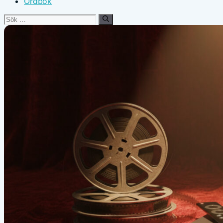
Ordbok
Sök
efter: