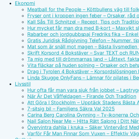
Ekonomi
Meatball for the People – Köttbullens väg till f
Fryser ont i kroppen ingen feber – Orsaker, råd 
Kall Sås Till Schnitzel – Recept, Tips och Traditi
Hur mycket får man dra med B-kort – Maxvikt s
Rabarber och jordgubbspaj Fredriks fika – Enkel
Gratis Juridisk Rådgivning Telefon – Nummer, tip
Mat som är snäll mot magen – Bästa livsmedlen 
Skrift Korsord 4 Bokstäver – Svar TEXT och RU
Ta mig med till drömmarnas land – Låttext, fakta
Vita fläckar på huden solning – Orsaker och beh
Drag i Tyrolen 4 Bokstäver – Korsordslösningen I
Linda Skugge OnlyFans – Lämnar för pilates i Ber
Livsstil
Hur ofta får man vara sjuk från jobbet – Lagtry
När Är Det Våffeldagen – Firande Och Tradition
Att Göra I Stockholm – Upptäck Stadens Bästa A
7-sitsig bil – Familjens Säkra Val 2025
Carina Berg Carolina Gynning – Tv-ikonerna Oc
Nail Salon Near Me – Hitta Rätt Salong i Ditt N
Övervintra dahlia i kruka – Säker Vintervård Me
Varför Får Man Finnar Som Vuxen – Effektiv Väg