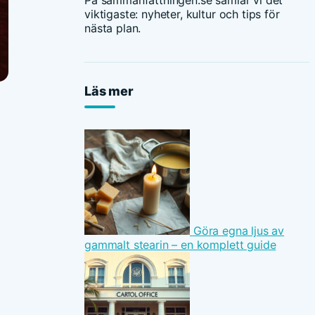
På sammanfattningen.se samlar vi det
viktigaste: nyheter, kultur och tips för
nästa plan.
Läs mer
Göra egna ljus av
gammalt stearin – en komplett guide