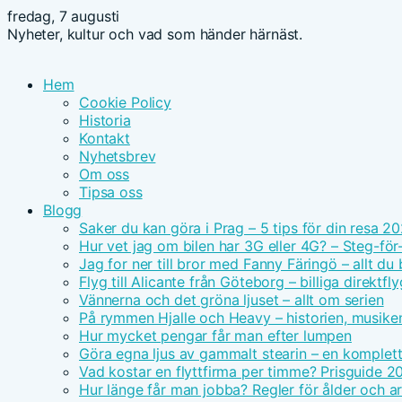
fredag, 7 augusti
Nyheter, kultur och vad som händer härnäst.
Hem
Cookie Policy
Historia
Kontakt
Nyhetsbrev
Om oss
Tipsa oss
Blogg
Saker du kan göra i Prag – 5 tips för din resa 2
Hur vet jag om bilen har 3G eller 4G? – Steg-för
Jag for ner till bror med Fanny Färingö – allt du
Flyg till Alicante från Göteborg – billiga direktfly
Vännerna och det gröna ljuset – allt om serien
På rymmen Hjalle och Heavy – historien, musike
Hur mycket pengar får man efter lumpen
Göra egna ljus av gammalt stearin – en komplet
Vad kostar en flyttfirma per timme? Prisguide 2
Hur länge får man jobba? Regler för ålder och ar