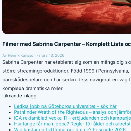
Filmer med Sabrina Carpenter – Komplett Lista o
Av Henrik Karlsson · mars 13, 2026
Sabrina Carpenter har etablerat sig som en mångsidig s
större streamingproduktioner. Född 1999 i Pennsylvania, 
barnskådespelare och har sedan dess navigerat en väg fr
komplexa dramatiska roller.
Liknande inlägg
Lediga jobb på Göteborgs universitet – sök här
Pathfinder Wrath of the Righteous – analys och jämfö
ICA reklamblad vecka 11 – erbjudanden och kampanje
Hur länge får man jobba? Regler för ålder och arbetst
Vad kostar en flyttfirma per timme? Prisguide 2026