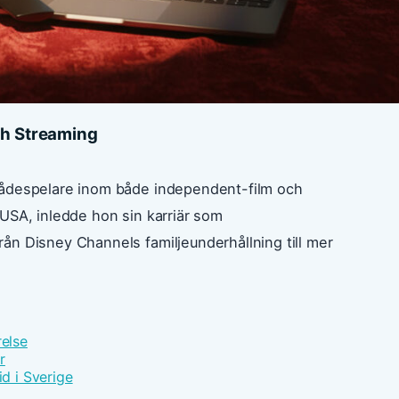
ch Streaming
kådespelare inom både independent-film och
USA, inledde hon sin karriär som
ån Disney Channels familjeunderhållning till mer
relse
r
id i Sverige