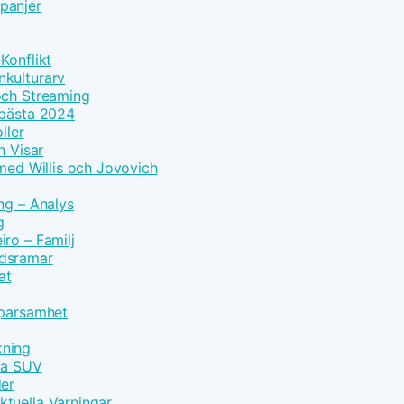
panjer
Konflikt
nkulturarv
och Streaming
 bästa 2024
ller
n Visar
 med Willis och Jovovich
ng – Analys
g
ro – Familj
idsramar
at
Sparsamhet
kning
vna SUV
der
tuella Varningar