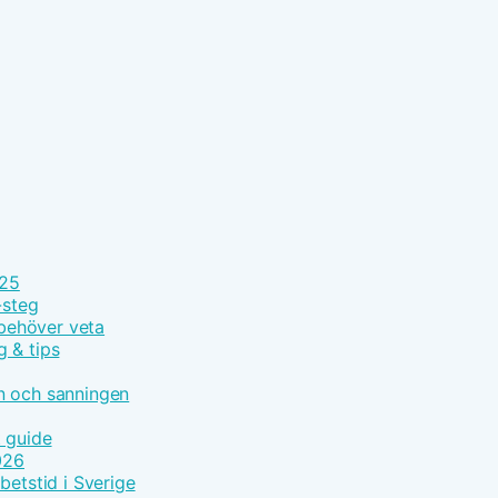
025
-steg
 behöver veta
g & tips
n och sanningen
t guide
026
betstid i Sverige