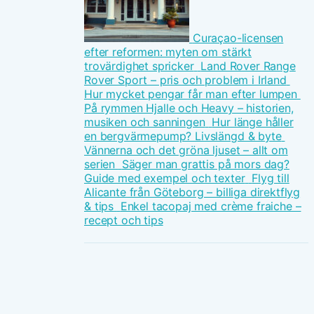
Curaçao-licensen
efter reformen: myten om stärkt
trovärdighet spricker
Land Rover Range
Rover Sport – pris och problem i Irland
Hur mycket pengar får man efter lumpen
På rymmen Hjalle och Heavy – historien,
musiken och sanningen
Hur länge håller
en bergvärmepump? Livslängd & byte
Vännerna och det gröna ljuset – allt om
serien
Säger man grattis på mors dag?
Guide med exempel och texter
Flyg till
Alicante från Göteborg – billiga direktflyg
& tips
Enkel tacopaj med crème fraiche –
recept och tips