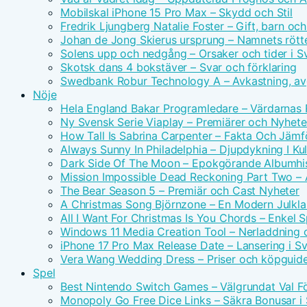
Mobilskal iPhone 15 Pro Max – Skydd och Stil
Fredrik Ljungberg Natalie Foster – Gift, barn och
Johan de Jong Skierus ursprung – Namnets rötte
Solens upp och nedgång – Orsaker och tider i S
Skotsk dans 4 bokstäver – Svar och förklaring
Swedbank Robur Technology A – Avkastning, avg
Nöje
Hela England Bakar Programledare – Värdarnas
Ny Svensk Serie Viaplay – Premiärer och Nyhete
How Tall Is Sabrina Carpenter – Fakta Och Jämf
Always Sunny In Philadelphia – Djupdykning I Kul
Dark Side Of The Moon – Epokgörande Albumhis
Mission Impossible Dead Reckoning Part Two – Ac
The Bear Season 5 – Premiär och Cast Nyheter
A Christmas Song Björnzone – En Modern Julkla
All I Want For Christmas Is You Chords – Enkel 
Windows 11 Media Creation Tool – Nerladdning 
iPhone 17 Pro Max Release Date – Lansering i S
Vera Wang Wedding Dress – Priser och köpguid
Spel
Best Nintendo Switch Games – Välgrundat Val F
Monopoly Go Free Dice Links – Säkra Bonusar i 