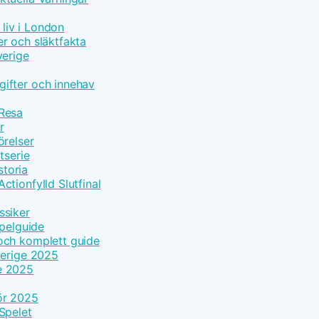
 liv i London
r och släktfakta
verige
ifter och innehav
 Resa
r
örelser
tserie
toria
tionfylld Slutfinal
ssiker
Spelguide
och komplett guide
verige 2025
e 2025
ör 2025
Spelet