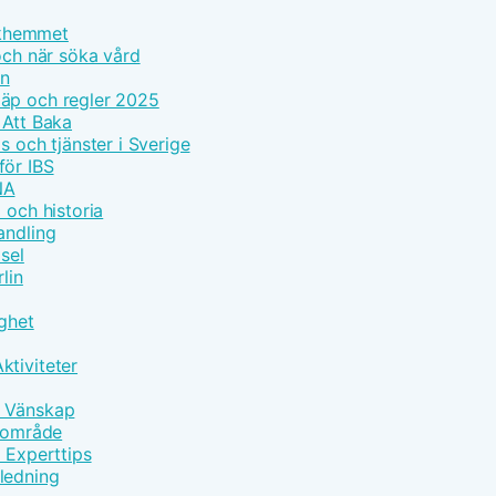
olkhemmet
och när söka vård
on
läp och regler 2025
 Att Baka
s och tjänster i Sverige
för IBS
NA
 och historia
andling
sel
lin
gghet
ktiviteter
h Vänskap
ärområde
d Experttips
ledning