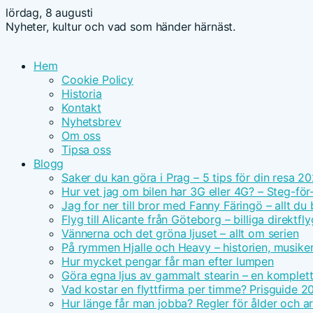
lördag, 8 augusti
Nyheter, kultur och vad som händer härnäst.
Hem
Cookie Policy
Historia
Kontakt
Nyhetsbrev
Om oss
Tipsa oss
Blogg
Saker du kan göra i Prag – 5 tips för din resa 2
Hur vet jag om bilen har 3G eller 4G? – Steg-för
Jag for ner till bror med Fanny Färingö – allt du
Flyg till Alicante från Göteborg – billiga direktfly
Vännerna och det gröna ljuset – allt om serien
På rymmen Hjalle och Heavy – historien, musike
Hur mycket pengar får man efter lumpen
Göra egna ljus av gammalt stearin – en komplet
Vad kostar en flyttfirma per timme? Prisguide 2
Hur länge får man jobba? Regler för ålder och ar