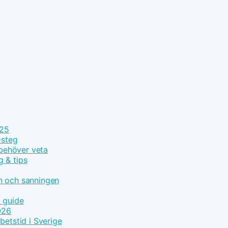
025
-steg
 behöver veta
g & tips
n och sanningen
t guide
026
betstid i Sverige