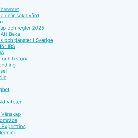
olkhemmet
och när söka vård
on
läp och regler 2025
 Att Baka
s och tjänster i Sverige
för IBS
NA
 och historia
andling
sel
lin
gghet
ktiviteter
h Vänskap
ärområde
d Experttips
ledning