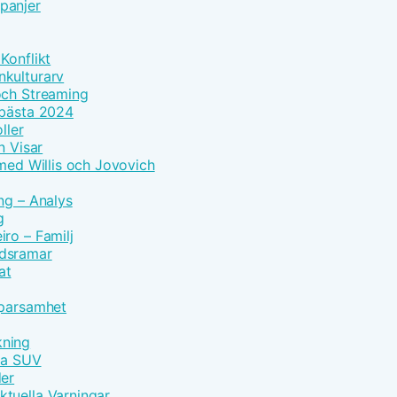
panjer
Konflikt
nkulturarv
och Streaming
 bästa 2024
ller
n Visar
 med Willis och Jovovich
ng – Analys
g
ro – Familj
idsramar
at
Sparsamhet
kning
vna SUV
der
tuella Varningar