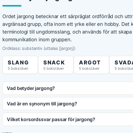
Ordet jargong betecknar ett särpräglat ordförråd och uttr
avgränsad grupp, ofta inom ett yrke eller en hobby. Det 
terminologi till ungdomsslang, och används för att skapa 
kommunikation inom gruppen.
Ordklass: substantiv (uttalas [jargɔŋ])
SLANG
SNACK
ARGOT
SVAD
5 bokstäver
5 bokstäver
5 bokstäver
5 bokstäv
Vad betyder jargong?
Vad är en synonym till jargong?
Vilket korsordssvar passar för jargong?