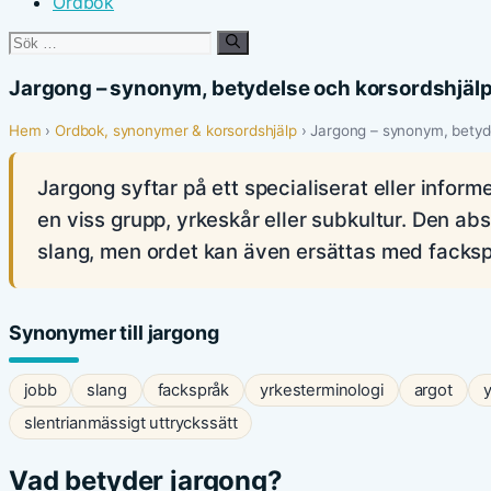
Ordbok
Sök
efter:
Jargong – synonym, betydelse och korsordshjäl
Hem
›
Ordbok, synonymer & korsordshjälp
› Jargong – synonym, betyd
Jargong syftar på ett specialiserat eller infor
en viss grupp, yrkeskår eller subkultur. Den a
slang, men ordet kan även ersättas med fackspr
Synonymer till jargong
jobb
slang
fackspråk
yrkesterminologi
argot
slentrianmässigt uttryckssätt
Vad betyder jargong?