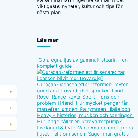
På sammanfattningen.se samlar vi det
viktigaste: nyheter, kultur och tips för
nästa plan.
Läs mer
Göra egna ljus av gammalt stearin – en
komplett guide
Curaçao-licensen efter reformen: myten
om stärkt trovärdighet spricker
Land
Rover Range Rover Sport – pris och
problem i Irland
Hur mycket pengar får
man efter lumpen
På rymmen Hjalle och
Heavy – historien, musiken och sanningen
Hur länge håller en bergvärmepump?
Livslängd & byte
Vännerna och det gröna
ljuset – allt om serien
Säger man grattis