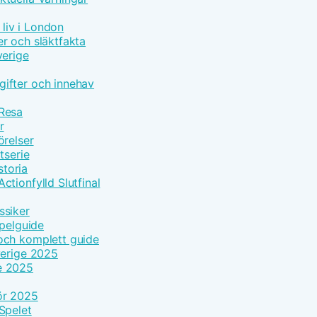
 liv i London
r och släktfakta
verige
ifter och innehav
 Resa
r
örelser
tserie
toria
tionfylld Slutfinal
ssiker
Spelguide
och komplett guide
verige 2025
e 2025
ör 2025
Spelet