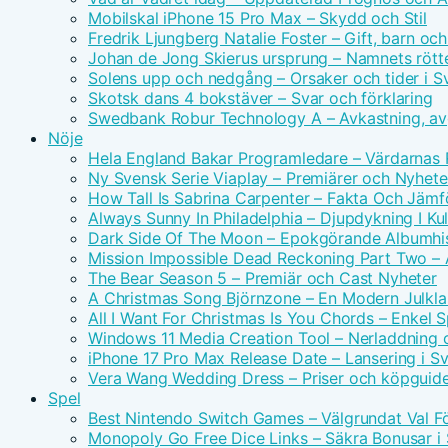
Mobilskal iPhone 15 Pro Max – Skydd och Stil
Fredrik Ljungberg Natalie Foster – Gift, barn och
Johan de Jong Skierus ursprung – Namnets rötte
Solens upp och nedgång – Orsaker och tider i S
Skotsk dans 4 bokstäver – Svar och förklaring
Swedbank Robur Technology A – Avkastning, avg
Nöje
Hela England Bakar Programledare – Värdarnas
Ny Svensk Serie Viaplay – Premiärer och Nyhete
How Tall Is Sabrina Carpenter – Fakta Och Jämf
Always Sunny In Philadelphia – Djupdykning I Kul
Dark Side Of The Moon – Epokgörande Albumhis
Mission Impossible Dead Reckoning Part Two – Ac
The Bear Season 5 – Premiär och Cast Nyheter
A Christmas Song Björnzone – En Modern Julkla
All I Want For Christmas Is You Chords – Enkel 
Windows 11 Media Creation Tool – Nerladdning 
iPhone 17 Pro Max Release Date – Lansering i S
Vera Wang Wedding Dress – Priser och köpguid
Spel
Best Nintendo Switch Games – Välgrundat Val F
Monopoly Go Free Dice Links – Säkra Bonusar i 