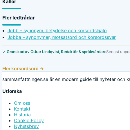
Källor
Fler ledtrådar
Jobb – synonym, betydelse och korsordshjälp
Jobba – synonymer, motsatsord och korsordssvar
✓ Granskad av Oskar Lindqvist, Redaktör & språkvårdare
Senast uppda
Fler korsordsord →
sammanfattningen.se är en modern guide till nyheter och ku
Utforska
Om oss
Kontakt
Historia
Cookie Policy
Nyhetsbrev