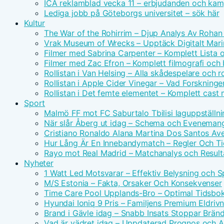
ICA reklamblad vecka 11 – erbjudanden och kam
Lediga jobb på Göteborgs universitet – sök här
Kultur
The War of the Rohirrim – Djup Analys Av Rohan 
Vrak Museum of Wrecks – Upptäck Digitalt Mari
Filmer med Sabrina Carpenter – Komplett Lista 
Filmer med Zac Efron – Komplett filmografi och
Rollistan i Van Helsing – Alla skådespelare och ro
Rollistan i Apple Cider Vinegar – Vad Forskninge
Rollistan i Det femte elementet – Komplett cast
Sport
Malmö FF mot FC Saburtalo Tbilisi laguppställni
När slår Åberg ut idag – Schema och Eveneman
Cristiano Ronaldo Alana Martina Dos Santos Avei
Hur Lång Är En Innebandymatch – Regler Och T
Rayo mot Real Madrid – Matchanalys och Result
Nyheter
1 Watt Led Motsvarar – Effektiv Belysning och 
M/S Estonia – Fakta, Orsaker Och Konsekvenser
Time Care Pool Upplands-Bro – Optimal Tidsbo
Hyundai Ioniq 9 Pris – Familjens Premium Eldri
Brand i Gävle idag – Snabb Insats Stoppar Brän
Vad är vädret idag – Uppdaterad Prognos och Ak