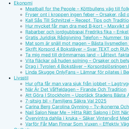
Ekonomi
Meatball for the People – Köttbullens väg till f
Fryser ont i kroppen ingen feber – Orsaker, råd 
Kall Sås Till Schnitzel – Recept, Tips och Traditi
Hur mycket får man dra med B-kort – Maxvikt s
Rabarber och jordgubbspaj Fredriks fika – Enkel
Gratis Juridisk Rådgivning Telefon – Nummer, tip
Mat som är snäll mot magen – Bästa livsmedlen 
Skrift Korsord 4 Bokstäver – Svar TEXT och RU
Ta mig med till drömmarnas land – Låttext, fakta
Vita fläckar på huden solning – Orsaker och beh
Drag i Tyrolen 4 Bokstäver – Korsordslösningen I
Linda Skugge OnlyFans – Lämnar för pilates i Ber
Livsstil
Hur ofta får man vara sjuk från jobbet – Lagtry
När Är Det Våffeldagen – Firande Och Tradition
Att Göra I Stockholm – Upptäck Stadens Bästa A
7-sitsig bil – Familjens Säkra Val 2025
Carina Berg Carolina Gynning – Tv-ikonerna Oc
Nail Salon Near Me – Hitta Rätt Salong i Ditt N
Övervintra dahlia i kruka – Säker Vintervård Me
Varför Får Man Finnar Som Vuxen – Effektiv Väg