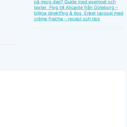
på mors dag? Guide med exempel och
texter
Flyg till Alicante från Göteborg –
billiga direktflyg & tips
Enkel tacopaj med
crème fraiche – recept och tips