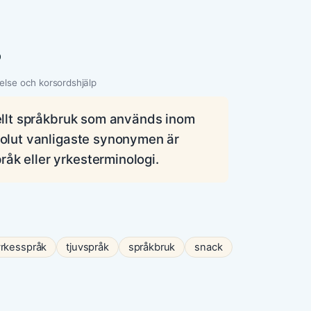
p
else och korsordshjälp
mellt språkbruk som används inom
bsolut vanligaste synonymen är
åk eller yrkesterminologi.
yrkesspråk
tjuvspråk
språkbruk
snack