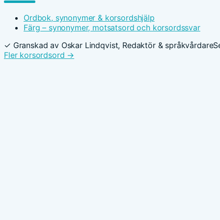
Ordbok, synonymer & korsordshjälp
Färg – synonymer, motsatsord och korsordssvar
✓ Granskad av Oskar Lindqvist, Redaktör & språkvårdare
S
Fler korsordsord →