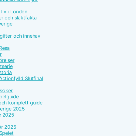
 liv i London
r och släktfakta
verige
ifter och innehav
 Resa
r
örelser
tserie
toria
tionfylld Slutfinal
ssiker
Spelguide
och komplett guide
verige 2025
e 2025
ör 2025
Spelet