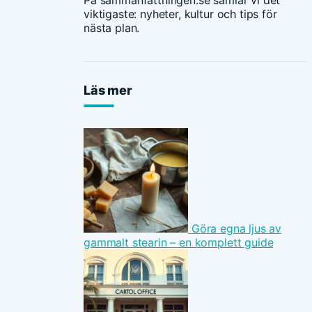
På sammanfattningen.se samlar vi det
viktigaste: nyheter, kultur och tips för
nästa plan.
Läs mer
Göra egna ljus av
gammalt stearin – en komplett guide