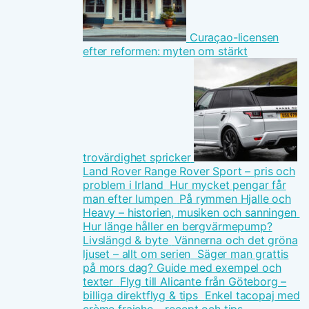
Curaçao-licensen
efter reformen: myten om stärkt
trovärdighet spricker
Land Rover Range Rover Sport – pris och
problem i Irland
Hur mycket pengar får
man efter lumpen
På rymmen Hjalle och
Heavy – historien, musiken och sanningen
Hur länge håller en bergvärmepump?
Livslängd & byte
Vännerna och det gröna
ljuset – allt om serien
Säger man grattis
på mors dag? Guide med exempel och
texter
Flyg till Alicante från Göteborg –
billiga direktflyg & tips
Enkel tacopaj med