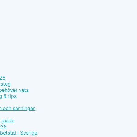
025
-steg
 behöver veta
g & tips
n och sanningen
t guide
026
betstid i Sverige