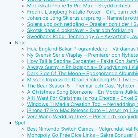
Mobilskal iPhone 15 Pro Max – Skydd och Stil
Fredrik Ljungberg Natalie Foster – Gift, barn och
Johan de Jong Skierus ursprung – Namnets rötte
Solens upp och nedgång – Orsaker och tider i S
Skotsk dans 4 bokstäver – Svar och förklaring
Swedbank Robur Technology A – Avkastning, avg
Nöje
Hela England Bakar Programledare – Värdarnas
Ny Svensk Serie Viaplay – Premiärer och Nyhete
How Tall Is Sabrina Carpenter – Fakta Och Jämf
Always Sunny In Philadelphia – Djupdykning I Kul
Dark Side Of The Moon – Epokgörande Albumhis
Mission Impossible Dead Reckoning Part Two – Ac
The Bear Season 5 – Premiär och Cast Nyheter
A Christmas Song Björnzone – En Modern Julkla
All I Want For Christmas Is You Chords – Enkel 
Windows 11 Media Creation Tool – Nerladdning 
iPhone 17 Pro Max Release Date – Lansering i S
Vera Wang Wedding Dress – Priser och köpguid
Spel
Best Nintendo Switch Games – Välgrundat Val F
Monopoly Go Free Dice Links – Säkra Bonusar i 