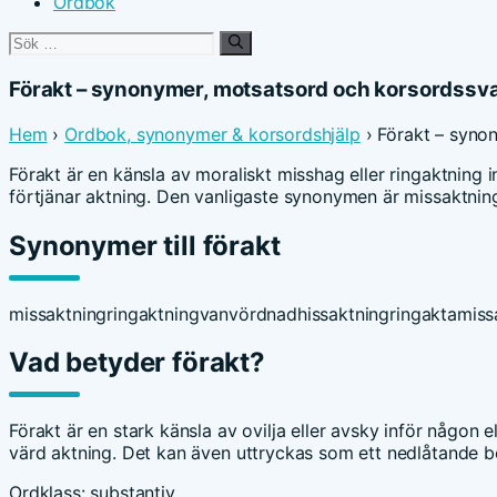
Ordbok
Sök
efter:
Förakt – synonymer, motsatsord och korsordssv
Hem
›
Ordbok, synonymer & korsordshjälp
› Förakt – syno
Förakt är en känsla av moraliskt misshag eller ringaktning 
förtjänar aktning. Den vanligaste synonymen är missaktnin
Synonymer till förakt
missaktning
ringaktning
vanvördnad
hissaktning
ringakta
miss
Vad betyder förakt?
Förakt är en stark känsla av ovilja eller avsky inför någon 
värd aktning. Det kan även uttryckas som ett nedlåtande b
Ordklass: substantiv