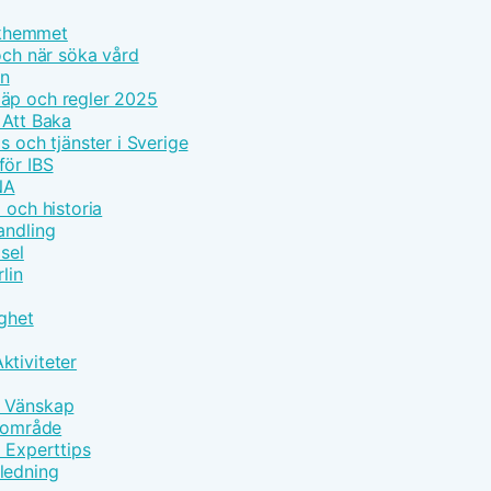
olkhemmet
och när söka vård
on
läp och regler 2025
 Att Baka
s och tjänster i Sverige
för IBS
NA
 och historia
andling
sel
lin
gghet
ktiviteter
h Vänskap
ärområde
d Experttips
ledning