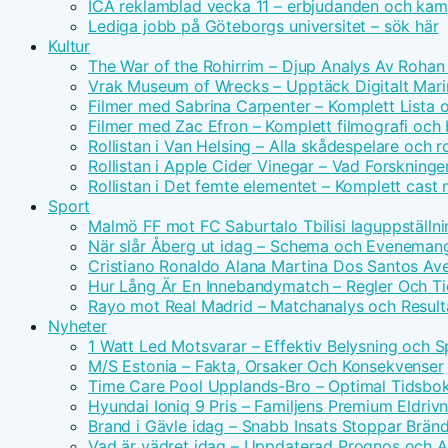
ICA reklamblad vecka 11 – erbjudanden och kam
Lediga jobb på Göteborgs universitet – sök här
Kultur
The War of the Rohirrim – Djup Analys Av Rohan 
Vrak Museum of Wrecks – Upptäck Digitalt Mari
Filmer med Sabrina Carpenter – Komplett Lista 
Filmer med Zac Efron – Komplett filmografi och
Rollistan i Van Helsing – Alla skådespelare och ro
Rollistan i Apple Cider Vinegar – Vad Forskninge
Rollistan i Det femte elementet – Komplett cast
Sport
Malmö FF mot FC Saburtalo Tbilisi laguppställni
När slår Åberg ut idag – Schema och Eveneman
Cristiano Ronaldo Alana Martina Dos Santos Avei
Hur Lång Är En Innebandymatch – Regler Och T
Rayo mot Real Madrid – Matchanalys och Result
Nyheter
1 Watt Led Motsvarar – Effektiv Belysning och 
M/S Estonia – Fakta, Orsaker Och Konsekvenser
Time Care Pool Upplands-Bro – Optimal Tidsbo
Hyundai Ioniq 9 Pris – Familjens Premium Eldri
Brand i Gävle idag – Snabb Insats Stoppar Brän
Vad är vädret idag – Uppdaterad Prognos och Ak