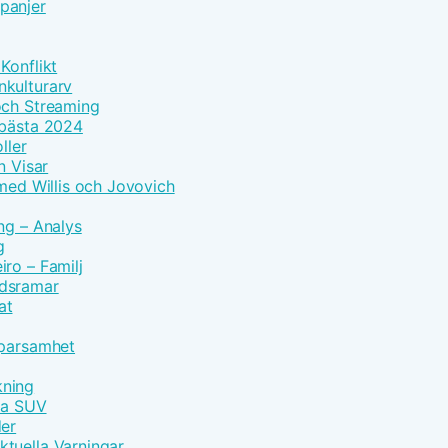
panjer
Konflikt
nkulturarv
och Streaming
 bästa 2024
ller
n Visar
 med Willis och Jovovich
ng – Analys
g
ro – Familj
idsramar
at
Sparsamhet
kning
vna SUV
der
tuella Varningar