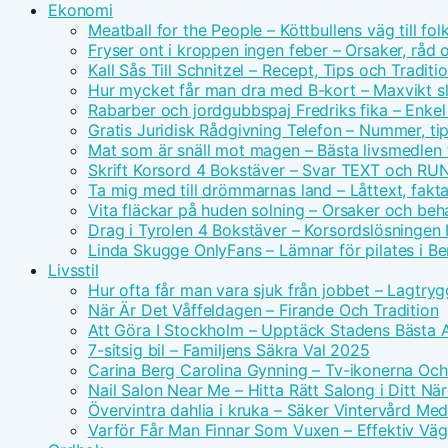
Ekonomi
Meatball for the People – Köttbullens väg till f
Fryser ont i kroppen ingen feber – Orsaker, råd 
Kall Sås Till Schnitzel – Recept, Tips och Traditi
Hur mycket får man dra med B-kort – Maxvikt s
Rabarber och jordgubbspaj Fredriks fika – Enkel
Gratis Juridisk Rådgivning Telefon – Nummer, tip
Mat som är snäll mot magen – Bästa livsmedlen 
Skrift Korsord 4 Bokstäver – Svar TEXT och RU
Ta mig med till drömmarnas land – Låttext, fakta
Vita fläckar på huden solning – Orsaker och beh
Drag i Tyrolen 4 Bokstäver – Korsordslösningen I
Linda Skugge OnlyFans – Lämnar för pilates i Ber
Livsstil
Hur ofta får man vara sjuk från jobbet – Lagtry
När Är Det Våffeldagen – Firande Och Tradition
Att Göra I Stockholm – Upptäck Stadens Bästa A
7-sitsig bil – Familjens Säkra Val 2025
Carina Berg Carolina Gynning – Tv-ikonerna Oc
Nail Salon Near Me – Hitta Rätt Salong i Ditt N
Övervintra dahlia i kruka – Säker Vintervård Me
Varför Får Man Finnar Som Vuxen – Effektiv Väg