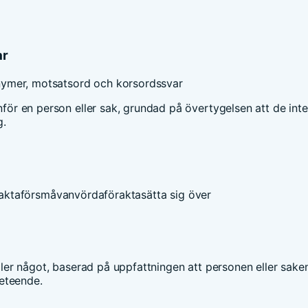
ar
nymer, motsatsord och korsordssvar
inför en person eller sak, grundad på övertygelsen att de inte
g.
akta
försmå
vanvörda
förakta
sätta sig över
eller något, baserad på uppfattningen att personen eller saken
eteende.