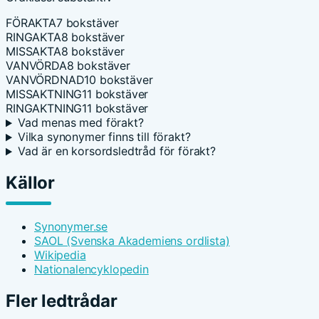
FÖRAKTA
7 bokstäver
RINGAKTA
8 bokstäver
MISSAKTA
8 bokstäver
VANVÖRDA
8 bokstäver
VANVÖRDNAD
10 bokstäver
MISSAKTNING
11 bokstäver
RINGAKTNING
11 bokstäver
Vad menas med förakt?
Vilka synonymer finns till förakt?
Vad är en korsordsledtråd för förakt?
Källor
Synonymer.se
SAOL (Svenska Akademiens ordlista)
Wikipedia
Nationalencyklopedin
Fler ledtrådar