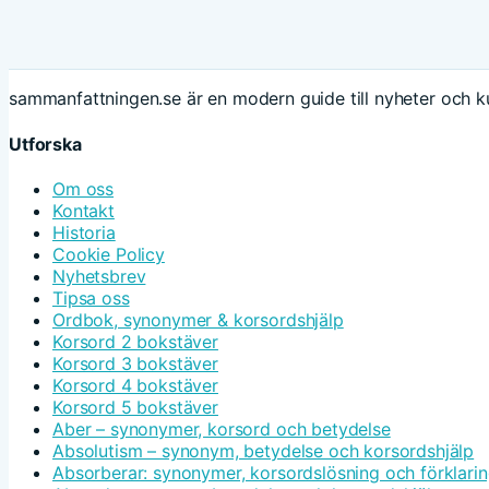
sammanfattningen.se är en modern guide till nyheter och ku
Utforska
Om oss
Kontakt
Historia
Cookie Policy
Nyhetsbrev
Tipsa oss
Ordbok, synonymer & korsordshjälp
Korsord 2 bokstäver
Korsord 3 bokstäver
Korsord 4 bokstäver
Korsord 5 bokstäver
Aber – synonymer, korsord och betydelse
Absolutism – synonym, betydelse och korsordshjälp
Absorberar: synonymer, korsordslösning och förklari