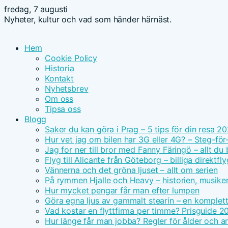
fredag, 7 augusti
Nyheter, kultur och vad som händer härnäst.
Hem
Cookie Policy
Historia
Kontakt
Nyhetsbrev
Om oss
Tipsa oss
Blogg
Saker du kan göra i Prag – 5 tips för din resa 2
Hur vet jag om bilen har 3G eller 4G? – Steg-för
Jag for ner till bror med Fanny Färingö – allt du
Flyg till Alicante från Göteborg – billiga direktfly
Vännerna och det gröna ljuset – allt om serien
På rymmen Hjalle och Heavy – historien, musike
Hur mycket pengar får man efter lumpen
Göra egna ljus av gammalt stearin – en komplet
Vad kostar en flyttfirma per timme? Prisguide 2
Hur länge får man jobba? Regler för ålder och ar