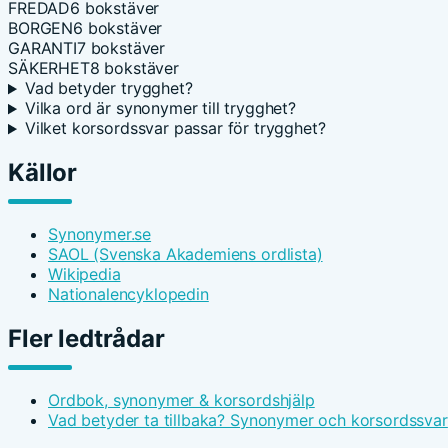
FREDAD
6 bokstäver
BORGEN
6 bokstäver
GARANTI
7 bokstäver
SÄKERHET
8 bokstäver
Vad betyder trygghet?
Vilka ord är synonymer till trygghet?
Vilket korsordssvar passar för trygghet?
Källor
Synonymer.se
SAOL (Svenska Akademiens ordlista)
Wikipedia
Nationalencyklopedin
Fler ledtrådar
Ordbok, synonymer & korsordshjälp
Vad betyder ta tillbaka? Synonymer och korsordssvar