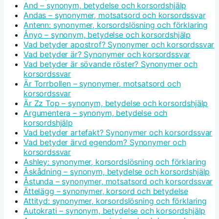
And – synonym, betydelse och korsordshjälp
Andas – synonymer, motsatsord och korsordssvar
Antenn: synonymer, korsordslösning och förklaring
Ånyo – synonym, betydelse och korsordshjälp
Vad betyder apostrof? Synonymer och korsordssvar
Vad betyder är? Synonymer och korsordssvar
Vad betyder är sövande röster? Synonymer och
korsordssvar
Är Torrbollen – synonymer, motsatsord och
korsordssvar
Är Zz Top – synonym, betydelse och korsordshjälp
Argumentera – synonym, betydelse och
korsordshjälp
Vad betyder artefakt? Synonymer och korsordssvar
Vad betyder ärvd egendom? Synonymer och
korsordssvar
Ashley: synonymer, korsordslösning och förklaring
Åskådning – synonym, betydelse och korsordshjälp
Åstunda – synonymer, motsatsord och korsordssvar
Ättelägg – synonymer, korsord och betydelse
Attityd: synonymer, korsordslösning och förklaring
Autokrati – synonym, betydelse och korsordshjälp