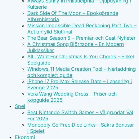
Always Sunny In Philadelphia – Djupdykning I
Kultserie
Dark Side Of The Moon – Epokgörande
Albumhistoria
Mission Impossible Dead Reckoning Part Two –
Actionfylld Slutfinal
The Bear Season 5 – Premiär och Cast Nyheter
A Christmas Song Björnzone – En Modern
Julklassiker
All I Want For Christmas Is You Chords – Enkel
Spelguide
Windows 11 Media Creation Tool – Nerladdning
och komplett guide
iPhone 17 Pro Max Release Date – Lansering i
Sverige 2025
Vera Wang Wedding Dress – Priser och
köpguide 2025
Spel
Best Nintendo Switch Games – Välgrundat Val
För 2025
Monopoly Go Free Dice Links – Säkra Bonusar
i Spelet
Ekonomi