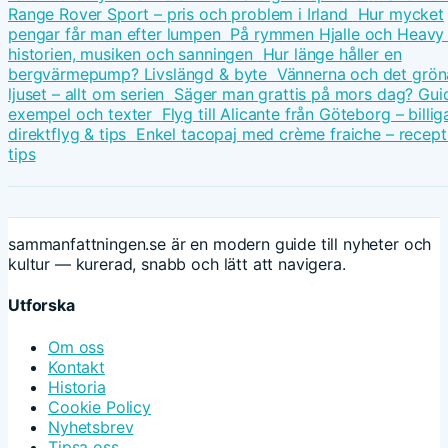
Range Rover Sport – pris och problem i Irland
Hur mycket
pengar får man efter lumpen
På rymmen Hjalle och Heavy
historien, musiken och sanningen
Hur länge håller en
bergvärmepump? Livslängd & byte
Vännerna och det grön
ljuset – allt om serien
Säger man grattis på mors dag? Gu
exempel och texter
Flyg till Alicante från Göteborg – billig
direktflyg & tips
Enkel tacopaj med crème fraiche – recept
tips
sammanfattningen.se är en modern guide till nyheter och
kultur — kurerad, snabb och lätt att navigera.
Utforska
Om oss
Kontakt
Historia
Cookie Policy
Nyhetsbrev
Tipsa oss