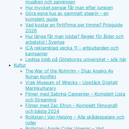
musiken och sanningen
Hur mycket pengar får man efter lumpen
Göra egna ljus av gammalt stearin – en
komplett guide
Vad kostar en flyttfirma per timme? Prisguide
2026
Hur länge får man jobba? Regler för ålder och
arbetstid i Sverige
ICA reklamblad vecka 11 – erbjudanden och
kampanjer
Lediga jobb på Göteborgs universitet – sök här
Kultur
The War of the Rohirrim – Djup Analys Av
Rohan Konflikt
Vrak Museum of Wrecks – Upptäck Digitalt
Marinkulturarv
Filmer med Sabrina Carpenter – Komplett Lista
och Streaming
Filmer med Zac Efron – Komplett filmografi
och bästa 2024
Rollistan i Van Helsing – Alla skådespelare och
roller
Rollistan i Apple Cider Vinegar – Vad