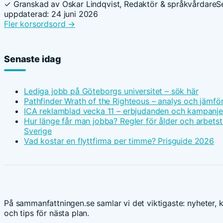
✓ Granskad av Oskar Lindqvist, Redaktör & språkvårdare
S
uppdaterad: 24 juni 2026
Fler korsordsord →
Senaste idag
Lediga jobb på Göteborgs universitet – sök här
Pathfinder Wrath of the Righteous – analys och jämfö
ICA reklamblad vecka 11 – erbjudanden och kampanje
Hur länge får man jobba? Regler för ålder och arbetsti
Sverige
Vad kostar en flyttfirma per timme? Prisguide 2026
På sammanfattningen.se samlar vi det viktigaste: nyheter, k
och tips för nästa plan.