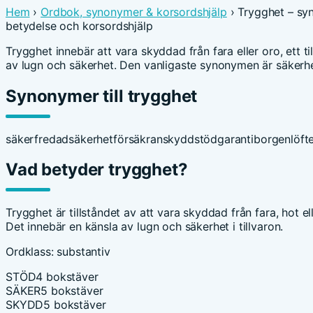
Hem
›
Ordbok, synonymer & korsordshjälp
› Trygghet – sy
betydelse och korsordshjälp
Trygghet innebär att vara skyddad från fara eller oro, ett ti
av lugn och säkerhet. Den vanligaste synonymen är säkerhe
Synonymer till trygghet
säker
fredad
säkerhet
försäkran
skydd
stöd
garanti
borgen
löft
Vad betyder trygghet?
Trygghet är tillståndet av att vara skyddad från fara, hot el
Det innebär en känsla av lugn och säkerhet i tillvaron.
Ordklass: substantiv
STÖD
4 bokstäver
SÄKER
5 bokstäver
SKYDD
5 bokstäver