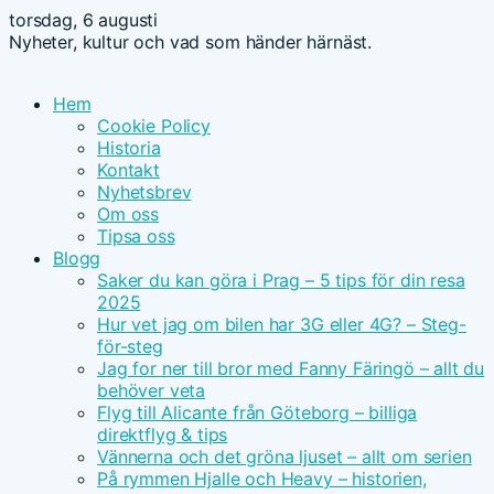
torsdag, 6 augusti
Nyheter, kultur och vad som händer härnäst.
Hem
Cookie Policy
Historia
Kontakt
Nyhetsbrev
Om oss
Tipsa oss
Blogg
Saker du kan göra i Prag – 5 tips för din resa
2025
Hur vet jag om bilen har 3G eller 4G? – Steg-
för-steg
Jag for ner till bror med Fanny Färingö – allt du
behöver veta
Flyg till Alicante från Göteborg – billiga
direktflyg & tips
Vännerna och det gröna ljuset – allt om serien
På rymmen Hjalle och Heavy – historien,