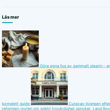
Läs mer
Göra egna ljus av gammalt stearin – e
komplett guide
Curaçao-licensen efte
reformen: myten om stärkt trovärdighet spricker
Land Rov