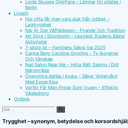
Linda Skugge OnlyFans – Lämnar för pilates i
Berlin
Livsstil
Hur ofta får man vara sjuk från jobbet –
Lagtrygghet
När Är Det Våffeldagen – Firande Och Tradition
Att Göra I Stockholm – Upptäck Stadens Bästa
Aktiviteter
7-sitsig bil – Familjens Säkra Val 2025
Carina Berg Carolina Gynning – Tv-ikonerna
Och Vänskap
Nail Salon Near Me – Hitta Rätt Salong i Ditt
Närområde
Övervintra dahlia i kruka – Säker Vintervård
Med Experttips
Varför Får Man Finnar Som Vuxen – Effektiv
Vägledning
Ordbok
Sök
efter:
Trygghet – synonym, betydelse och korsordshjäl