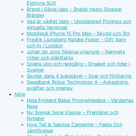
Eldrivna SUV
Brand i Gävle idag – Snabb Insats Stoppar
Bränder
Vad är vädret idag – Uppdaterad Prognos och
Aktuella Varningar
Mobilskal iPhone 15 Pro Max – Skydd och Stil
Fredrik Ljungberg Natalie Foster – Gift, barn
och liv i London
Johan de Jong Skierus ursprung – Namnets
rötter och släktfakta
Solens upp och nedgång – Orsaker och tider i
Sverige
Skotsk dans 4 bokstäver – Svar och förklaring
Swedbank Robur Technology A – Avkastning,
avgifter och innehav
Nöje
Hela England Bakar Programledare – Värdarnas
Resa
Ny Svensk Serie Viaplay – Premiärer och
Nyheter
How Tall Is Sabrina Carpenter – Fakta Och
Jämförelser