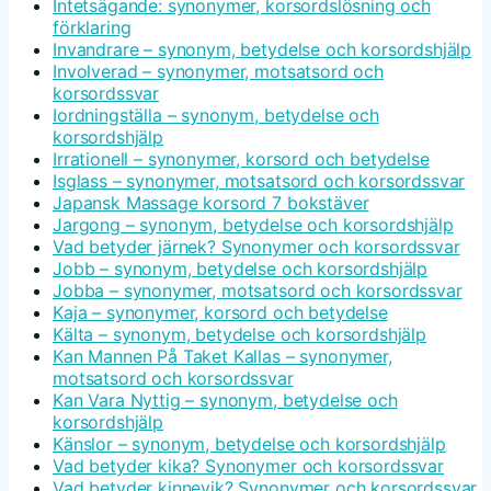
Intetsägande: synonymer, korsordslösning och
förklaring
Invandrare – synonym, betydelse och korsordshjälp
Involverad – synonymer, motsatsord och
korsordssvar
Iordningställa – synonym, betydelse och
korsordshjälp
Irrationell – synonymer, korsord och betydelse
Isglass – synonymer, motsatsord och korsordssvar
Japansk Massage korsord 7 bokstäver
Jargong – synonym, betydelse och korsordshjälp
Vad betyder järnek? Synonymer och korsordssvar
Jobb – synonym, betydelse och korsordshjälp
Jobba – synonymer, motsatsord och korsordssvar
Kaja – synonymer, korsord och betydelse
Kälta – synonym, betydelse och korsordshjälp
Kan Mannen På Taket Kallas – synonymer,
motsatsord och korsordssvar
Kan Vara Nyttig – synonym, betydelse och
korsordshjälp
Känslor – synonym, betydelse och korsordshjälp
Vad betyder kika? Synonymer och korsordssvar
Vad betyder kinnevik? Synonymer och korsordssvar