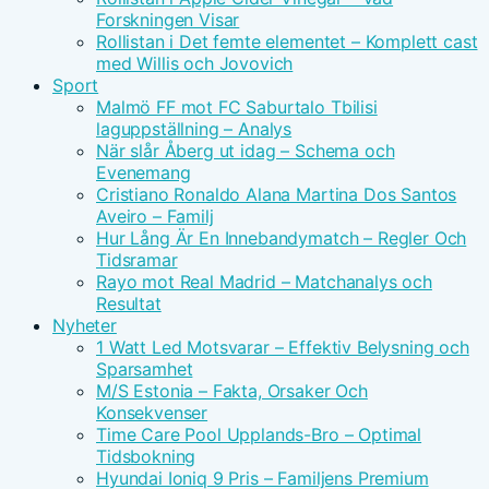
Forskningen Visar
Rollistan i Det femte elementet – Komplett cast
med Willis och Jovovich
Sport
Malmö FF mot FC Saburtalo Tbilisi
laguppställning – Analys
När slår Åberg ut idag – Schema och
Evenemang
Cristiano Ronaldo Alana Martina Dos Santos
Aveiro – Familj
Hur Lång Är En Innebandymatch – Regler Och
Tidsramar
Rayo mot Real Madrid – Matchanalys och
Resultat
Nyheter
1 Watt Led Motsvarar – Effektiv Belysning och
Sparsamhet
M/S Estonia – Fakta, Orsaker Och
Konsekvenser
Time Care Pool Upplands-Bro – Optimal
Tidsbokning
Hyundai Ioniq 9 Pris – Familjens Premium