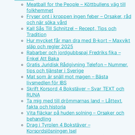
Meatball for the People – Köttbullens väg till
folkhemmet
Fryser ont i kroppen ingen feber – Orsaker, råd
och när söka vård
Kall Sås Till Schnitzel – Recept, Tips och
Tradition
Hur mycket får man dra med B-kort – Maxvikt
släp och regler 2025
Rabarber och jordgubbspaj Fredriks fika –
Enkel Att Baka
Gratis Juridisk Rådgivning Telefon – Nummer,
tips och tjänster i Sverige
Mat som är snäll mot magen – Bästa
livsmedlen för IBS
Skrift Korsord 4 Bokstäver – Svar TEXT och
RUNA
Ta mig med till drömmarnas land – Låttext,
fakta och historia
Vita fläckar på huden solning – Orsaker och
behandling
Drag i Tyrolen 4 Bokstäver –
Korsordslösningen Isel