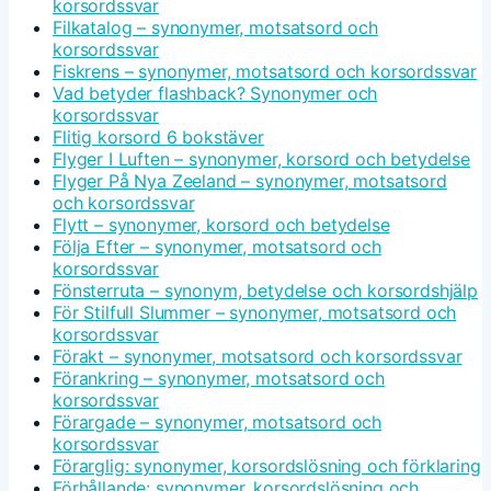
korsordssvar
Filkatalog – synonymer, motsatsord och
korsordssvar
Fiskrens – synonymer, motsatsord och korsordssvar
Vad betyder flashback? Synonymer och
korsordssvar
Flitig korsord 6 bokstäver
Flyger I Luften – synonymer, korsord och betydelse
Flyger På Nya Zeeland – synonymer, motsatsord
och korsordssvar
Flytt – synonymer, korsord och betydelse
Följa Efter – synonymer, motsatsord och
korsordssvar
Fönsterruta – synonym, betydelse och korsordshjälp
För Stilfull Slummer – synonymer, motsatsord och
korsordssvar
Förakt – synonymer, motsatsord och korsordssvar
Förankring – synonymer, motsatsord och
korsordssvar
Förargade – synonymer, motsatsord och
korsordssvar
Förarglig: synonymer, korsordslösning och förklaring
Förhållande: synonymer, korsordslösning och