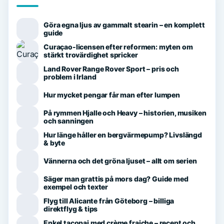
Göra egna ljus av gammalt stearin – en komplett
guide
Curaçao-licensen efter reformen: myten om
stärkt trovärdighet spricker
Land Rover Range Rover Sport – pris och
problem i Irland
Hur mycket pengar får man efter lumpen
På rymmen Hjalle och Heavy – historien, musiken
och sanningen
Hur länge håller en bergvärmepump? Livslängd
& byte
Vännerna och det gröna ljuset – allt om serien
Säger man grattis på mors dag? Guide med
exempel och texter
Flyg till Alicante från Göteborg – billiga
direktflyg & tips
Enkel tacopaj med crème fraiche – recept och