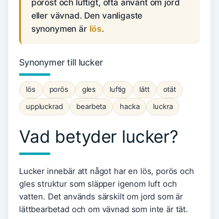
poröst och luftigt, ofta använt om jord
eller vävnad. Den vanligaste
synonymen är
lös
.
Synonymer till lucker
lös
porös
gles
luftig
lätt
otät
uppluckrad
bearbeta
hacka
luckra
Vad betyder lucker?
Lucker innebär att något har en lös, porös och
gles struktur som släpper igenom luft och
vatten. Det används särskilt om jord som är
lättbearbetad och om vävnad som inte är tät.