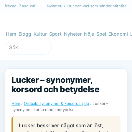
fredag, 7 augusti
Nyheter, kultur och vad som händer härnäst.
Hem
Blogg
Kultur
Sport
Nyheter
Nöje
Spel
Ekonomi
Sök
efter:
Lucker – synonymer,
korsord och betydelse
Hem
›
Ordbok, synonymer & korsordshjälp
› Lucker –
synonymer, korsord och betydelse
Lucker beskriver något som är löst,