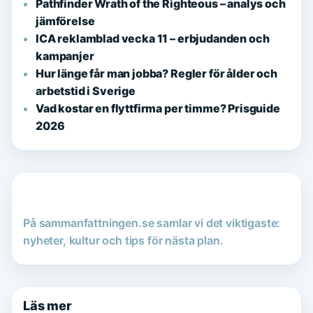
Pathfinder Wrath of the Righteous – analys och
jämförelse
ICA reklamblad vecka 11 – erbjudanden och
kampanjer
Hur länge får man jobba? Regler för ålder och
arbetstid i Sverige
Vad kostar en flyttfirma per timme? Prisguide
2026
På sammanfattningen.se samlar vi det viktigaste:
nyheter, kultur och tips för nästa plan.
Läs mer