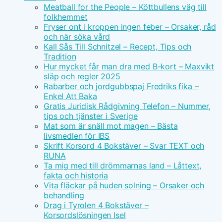
Meatball for the People – Köttbullens väg till
folkhemmet
Fryser ont i kroppen ingen feber – Orsaker, råd
och när söka vård
Kall Sås Till Schnitzel – Recept, Tips och
Tradition
Hur mycket får man dra med B-kort – Maxvikt
släp och regler 2025
Rabarber och jordgubbspaj Fredriks fika –
Enkel Att Baka
Gratis Juridisk Rådgivning Telefon – Nummer,
tips och tjänster i Sverige
Mat som är snäll mot magen – Bästa
livsmedlen för IBS
Skrift Korsord 4 Bokstäver – Svar TEXT och
RUNA
Ta mig med till drömmarnas land – Låttext,
fakta och historia
Vita fläckar på huden solning – Orsaker och
behandling
Drag i Tyrolen 4 Bokstäver –
Korsordslösningen Isel