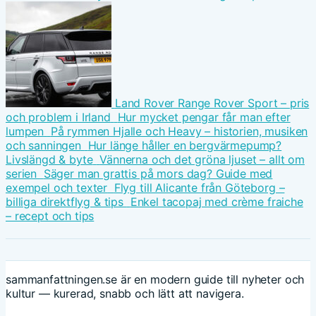
Land Rover Range Rover Sport – pris
och problem i Irland
Hur mycket pengar får man efter
lumpen
På rymmen Hjalle och Heavy – historien, musiken
och sanningen
Hur länge håller en bergvärmepump?
Livslängd & byte
Vännerna och det gröna ljuset – allt om
serien
Säger man grattis på mors dag? Guide med
exempel och texter
Flyg till Alicante från Göteborg –
billiga direktflyg & tips
Enkel tacopaj med crème fraiche
– recept och tips
sammanfattningen.se är en modern guide till nyheter och
kultur — kurerad, snabb och lätt att navigera.