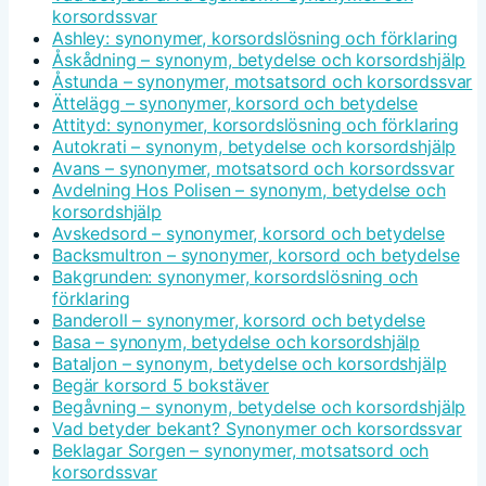
korsordssvar
Ashley: synonymer, korsordslösning och förklaring
Åskådning – synonym, betydelse och korsordshjälp
Åstunda – synonymer, motsatsord och korsordssvar
Ättelägg – synonymer, korsord och betydelse
Attityd: synonymer, korsordslösning och förklaring
Autokrati – synonym, betydelse och korsordshjälp
Avans – synonymer, motsatsord och korsordssvar
Avdelning Hos Polisen – synonym, betydelse och
korsordshjälp
Avskedsord – synonymer, korsord och betydelse
Backsmultron – synonymer, korsord och betydelse
Bakgrunden: synonymer, korsordslösning och
förklaring
Banderoll – synonymer, korsord och betydelse
Basa – synonym, betydelse och korsordshjälp
Bataljon – synonym, betydelse och korsordshjälp
Begär korsord 5 bokstäver
Begåvning – synonym, betydelse och korsordshjälp
Vad betyder bekant? Synonymer och korsordssvar
Beklagar Sorgen – synonymer, motsatsord och
korsordssvar