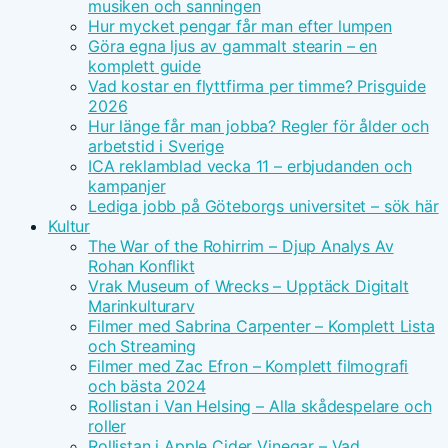
musiken och sanningen
Hur mycket pengar får man efter lumpen
Göra egna ljus av gammalt stearin – en
komplett guide
Vad kostar en flyttfirma per timme? Prisguide
2026
Hur länge får man jobba? Regler för ålder och
arbetstid i Sverige
ICA reklamblad vecka 11 – erbjudanden och
kampanjer
Lediga jobb på Göteborgs universitet – sök här
Kultur
The War of the Rohirrim – Djup Analys Av
Rohan Konflikt
Vrak Museum of Wrecks – Upptäck Digitalt
Marinkulturarv
Filmer med Sabrina Carpenter – Komplett Lista
och Streaming
Filmer med Zac Efron – Komplett filmografi
och bästa 2024
Rollistan i Van Helsing – Alla skådespelare och
roller
Rollistan i Apple Cider Vinegar – Vad