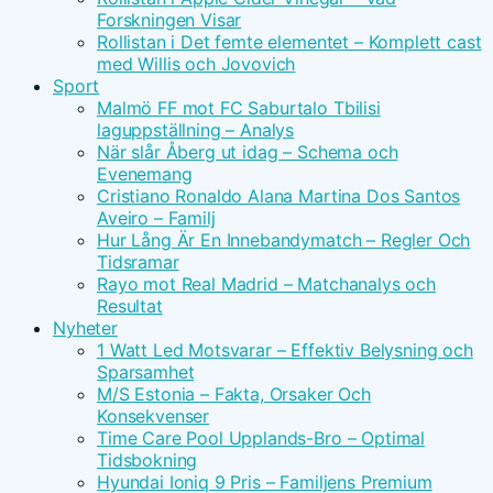
Forskningen Visar
Rollistan i Det femte elementet – Komplett cast
med Willis och Jovovich
Sport
Malmö FF mot FC Saburtalo Tbilisi
laguppställning – Analys
När slår Åberg ut idag – Schema och
Evenemang
Cristiano Ronaldo Alana Martina Dos Santos
Aveiro – Familj
Hur Lång Är En Innebandymatch – Regler Och
Tidsramar
Rayo mot Real Madrid – Matchanalys och
Resultat
Nyheter
1 Watt Led Motsvarar – Effektiv Belysning och
Sparsamhet
M/S Estonia – Fakta, Orsaker Och
Konsekvenser
Time Care Pool Upplands-Bro – Optimal
Tidsbokning
Hyundai Ioniq 9 Pris – Familjens Premium