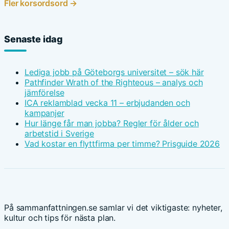
Fler korsordsord →
Senaste idag
Lediga jobb på Göteborgs universitet – sök här
Pathfinder Wrath of the Righteous – analys och
jämförelse
ICA reklamblad vecka 11 – erbjudanden och
kampanjer
Hur länge får man jobba? Regler för ålder och
arbetstid i Sverige
Vad kostar en flyttfirma per timme? Prisguide 2026
På sammanfattningen.se samlar vi det viktigaste: nyheter,
kultur och tips för nästa plan.