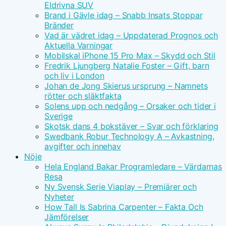
Eldrivna SUV
Brand i Gävle idag – Snabb Insats Stoppar
Bränder
Vad är vädret idag – Uppdaterad Prognos och
Aktuella Varningar
Mobilskal iPhone 15 Pro Max – Skydd och Stil
Fredrik Ljungberg Natalie Foster – Gift, barn
och liv i London
Johan de Jong Skierus ursprung – Namnets
rötter och släktfakta
Solens upp och nedgång – Orsaker och tider i
Sverige
Skotsk dans 4 bokstäver – Svar och förklaring
Swedbank Robur Technology A – Avkastning,
avgifter och innehav
Nöje
Hela England Bakar Programledare – Värdarnas
Resa
Ny Svensk Serie Viaplay – Premiärer och
Nyheter
How Tall Is Sabrina Carpenter – Fakta Och
Jämförelser