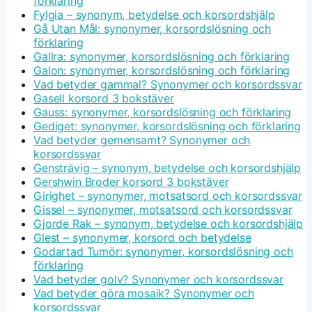
förklaring
Fylgia – synonym, betydelse och korsordshjälp
Gå Utan Mål: synonymer, korsordslösning och
förklaring
Gallra: synonymer, korsordslösning och förklaring
Galon: synonymer, korsordslösning och förklaring
Vad betyder gammal? Synonymer och korsordssvar
Gasell korsord 3 bokstäver
Gauss: synonymer, korsordslösning och förklaring
Gediget: synonymer, korsordslösning och förklaring
Vad betyder gemensamt? Synonymer och
korsordssvar
Gensträvig – synonym, betydelse och korsordshjälp
Gershwin Broder korsord 3 bokstäver
Girighet – synonymer, motsatsord och korsordssvar
Gissel – synonymer, motsatsord och korsordssvar
Gjorde Rak – synonym, betydelse och korsordshjälp
Glest – synonymer, korsord och betydelse
Godartad Tumör: synonymer, korsordslösning och
förklaring
Vad betyder golv? Synonymer och korsordssvar
Vad betyder göra mosaik? Synonymer och
korsordssvar