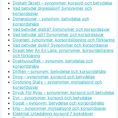
Digitalt Skratt – synonymer, korsord och betydelse
Vad betyder digression? Synonymer och
korsordssvar
Dimensioner – synonym, betydelse och
korsordshjälp
Vad betyder disträ? Synonymer och korsordssvar
Vad betyder dö? Synonymer och korsordssvar
Dogmen: synonymer, korsordslösning och förklaring
Vad betyder dolin? Synonymer och korsordssvar
Dragit Mer Än En Lans: synonymer, korsordslösning
och förklaring
Drakhuvudfisk – synonym, betydelse och
korsordshjälp
Driften – synonym, betydelse och korsordshjälp
Drog – synonymer, korsord och betydelse
Drottning Staty – synonymer, motsatsord och
korsordssvar
Dryck För Ryss – synonymer, korsord och betydelse
Dyr – synonymer, korsord och betydelse
Eggat – synonym, betydelse och korsordshjälp
Eho – synonymer, motsatsord och korsordssvar
Elektrisk Urladdning korsord 7 bokstäver