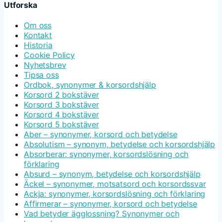
Utforska
Om oss
Kontakt
Historia
Cookie Policy
Nyhetsbrev
Tipsa oss
Ordbok, synonymer & korsordshjälp
Korsord 2 bokstäver
Korsord 3 bokstäver
Korsord 4 bokstäver
Korsord 5 bokstäver
Aber – synonymer, korsord och betydelse
Absolutism – synonym, betydelse och korsordshjälp
Absorberar: synonymer, korsordslösning och
förklaring
Absurd – synonym, betydelse och korsordshjälp
Äckel – synonymer, motsatsord och korsordssvar
Ackja: synonymer, korsordslösning och förklaring
Affirmerar – synonymer, korsord och betydelse
Vad betyder ägglossning? Synonymer och