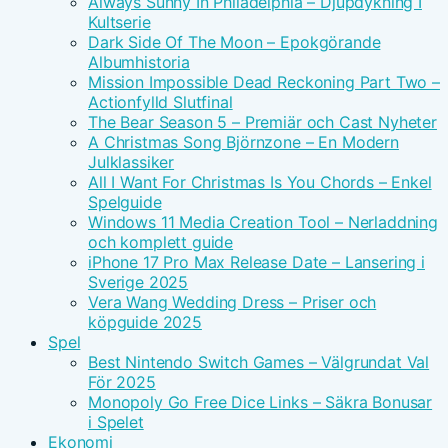
Always Sunny In Philadelphia – Djupdykning I
Kultserie
Dark Side Of The Moon – Epokgörande
Albumhistoria
Mission Impossible Dead Reckoning Part Two –
Actionfylld Slutfinal
The Bear Season 5 – Premiär och Cast Nyheter
A Christmas Song Björnzone – En Modern
Julklassiker
All I Want For Christmas Is You Chords – Enkel
Spelguide
Windows 11 Media Creation Tool – Nerladdning
och komplett guide
iPhone 17 Pro Max Release Date – Lansering i
Sverige 2025
Vera Wang Wedding Dress – Priser och
köpguide 2025
Spel
Best Nintendo Switch Games – Välgrundat Val
För 2025
Monopoly Go Free Dice Links – Säkra Bonusar
i Spelet
Ekonomi