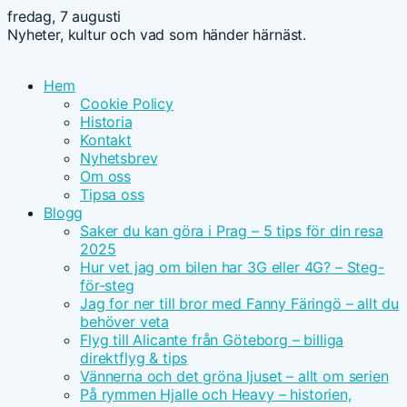
fredag, 7 augusti
Nyheter, kultur och vad som händer härnäst.
Hem
Cookie Policy
Historia
Kontakt
Nyhetsbrev
Om oss
Tipsa oss
Blogg
Saker du kan göra i Prag – 5 tips för din resa
2025
Hur vet jag om bilen har 3G eller 4G? – Steg-
för-steg
Jag for ner till bror med Fanny Färingö – allt du
behöver veta
Flyg till Alicante från Göteborg – billiga
direktflyg & tips
Vännerna och det gröna ljuset – allt om serien
På rymmen Hjalle och Heavy – historien,