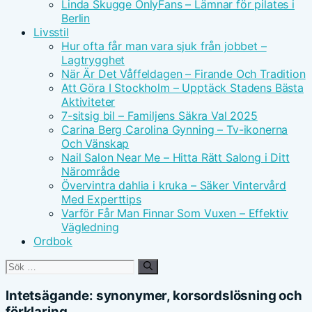
Linda Skugge OnlyFans – Lämnar för pilates i
Berlin
Livsstil
Hur ofta får man vara sjuk från jobbet –
Lagtrygghet
När Är Det Våffeldagen – Firande Och Tradition
Att Göra I Stockholm – Upptäck Stadens Bästa
Aktiviteter
7-sitsig bil – Familjens Säkra Val 2025
Carina Berg Carolina Gynning – Tv-ikonerna
Och Vänskap
Nail Salon Near Me – Hitta Rätt Salong i Ditt
Närområde
Övervintra dahlia i kruka – Säker Vintervård
Med Experttips
Varför Får Man Finnar Som Vuxen – Effektiv
Vägledning
Ordbok
Sök
efter:
Intetsägande: synonymer, korsordslösning och
förklaring