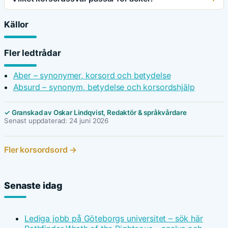
Källor
Fler ledtrådar
Aber – synonymer, korsord och betydelse
Absurd – synonym, betydelse och korsordshjälp
✓ Granskad av Oskar Lindqvist, Redaktör & språkvårdare
Senast uppdaterad: 24 juni 2026
Fler korsordsord →
Senaste idag
Lediga jobb på Göteborgs universitet – sök här