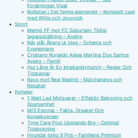
Forskningen Visar
Rollistan i Det femte elementet – Komplett cast
med Willis och Jovovich
Sport
Malmö FF mot FC Saburtalo Tbilisi
laguppställning – Analys
När slår Åberg ut idag – Schema och
Evenemang
Cristiano Ronaldo Alana Martina Dos Santos
Aveiro – Familj
Hur Lång Är En Innebandymatch – Regler Och
Tidsramar
Rayo mot Real Madrid – Matchanalys och
Resultat
Nyheter
1 Watt Led Motsvarar – Effektiv Belysning och
Sparsamhet
M/S Estonia – Fakta, Orsaker Och
Konsekvenser
Time Care Pool Upplands-Bro – Optimal
Tidsbokning
Hyundai Ioniq 9 Pris – Familjens Premium