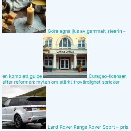
Göra egna ljus av gammalt stearin –
en komplett guide
Curaçao-licensen
efter reformen: myten om stärkt trovärdighet spricker
Land Rover Range Rover Sport – pris