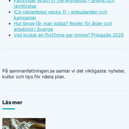
Pathfinder Wrath of the Righteous – analys och
jämförelse
ICA reklamblad vecka 11 – erbjudanden och
kampanjer
Hur länge får man jobba? Regler för ålder och
arbetstid i Sverige
Vad kostar en flyttfirma per timme? Prisguide 2026
På sammanfattningen.se samlar vi det viktigaste: nyheter,
kultur och tips för nästa plan.
Läs mer