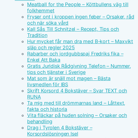
Meatball for the People – Köttbullens väg till
folkhemmet
Fryser ont i kroppen ingen feber – Orsaker, råd
och när söka vård
Kall Sås Till Schnitzel – Recept, Tips och
Tradition
Hur mycket får man dra med B-kort – Maxvikt
släp och regler 2025
Rabarber och jordgubbspaj Fredriks fika –
Enkel Att Baka
Gratis Juridisk Rådgivning Telefon – Nummer,
tips och tjänster i Sverige
Mat som är snäll mot magen – Bästa
livsmedlen för IBS
Skrift Korsord 4 Bokstäver – Svar TEXT och
RUNA
Ta mig med till drömmarnas land – Låttext,
fakta och historia
Vita fläckar på huden solning – Orsaker och
behandling
Drag i Tyrolen 4 Bokstäver –
Korsordslösningen Isel