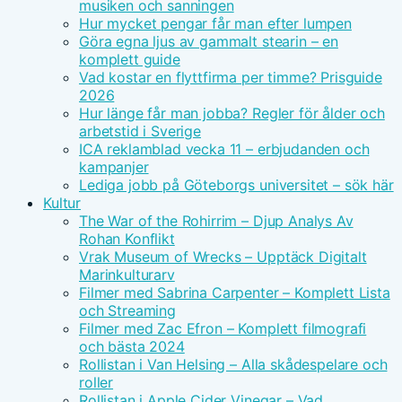
musiken och sanningen
Hur mycket pengar får man efter lumpen
Göra egna ljus av gammalt stearin – en
komplett guide
Vad kostar en flyttfirma per timme? Prisguide
2026
Hur länge får man jobba? Regler för ålder och
arbetstid i Sverige
ICA reklamblad vecka 11 – erbjudanden och
kampanjer
Lediga jobb på Göteborgs universitet – sök här
Kultur
The War of the Rohirrim – Djup Analys Av
Rohan Konflikt
Vrak Museum of Wrecks – Upptäck Digitalt
Marinkulturarv
Filmer med Sabrina Carpenter – Komplett Lista
och Streaming
Filmer med Zac Efron – Komplett filmografi
och bästa 2024
Rollistan i Van Helsing – Alla skådespelare och
roller
Rollistan i Apple Cider Vinegar – Vad