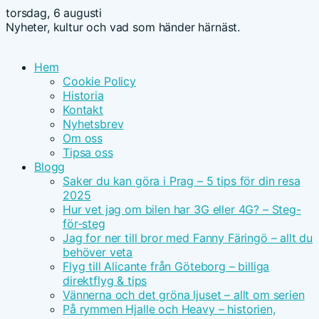
torsdag, 6 augusti
Nyheter, kultur och vad som händer härnäst.
Hem
Cookie Policy
Historia
Kontakt
Nyhetsbrev
Om oss
Tipsa oss
Blogg
Saker du kan göra i Prag – 5 tips för din resa
2025
Hur vet jag om bilen har 3G eller 4G? – Steg-
för-steg
Jag for ner till bror med Fanny Färingö – allt du
behöver veta
Flyg till Alicante från Göteborg – billiga
direktflyg & tips
Vännerna och det gröna ljuset – allt om serien
På rymmen Hjalle och Heavy – historien,