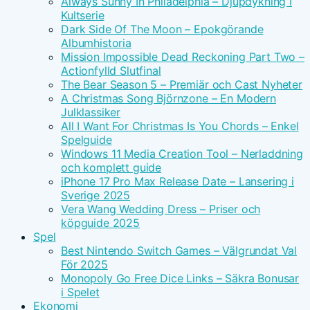
Always Sunny In Philadelphia – Djupdykning I
Kultserie
Dark Side Of The Moon – Epokgörande
Albumhistoria
Mission Impossible Dead Reckoning Part Two –
Actionfylld Slutfinal
The Bear Season 5 – Premiär och Cast Nyheter
A Christmas Song Björnzone – En Modern
Julklassiker
All I Want For Christmas Is You Chords – Enkel
Spelguide
Windows 11 Media Creation Tool – Nerladdning
och komplett guide
iPhone 17 Pro Max Release Date – Lansering i
Sverige 2025
Vera Wang Wedding Dress – Priser och
köpguide 2025
Spel
Best Nintendo Switch Games – Välgrundat Val
För 2025
Monopoly Go Free Dice Links – Säkra Bonusar
i Spelet
Ekonomi