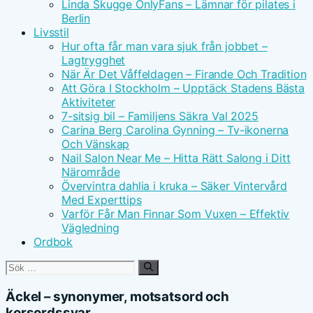
Linda Skugge OnlyFans – Lämnar för pilates i
Berlin
Livsstil
Hur ofta får man vara sjuk från jobbet –
Lagtrygghet
När Är Det Våffeldagen – Firande Och Tradition
Att Göra I Stockholm – Upptäck Stadens Bästa
Aktiviteter
7-sitsig bil – Familjens Säkra Val 2025
Carina Berg Carolina Gynning – Tv-ikonerna
Och Vänskap
Nail Salon Near Me – Hitta Rätt Salong i Ditt
Närområde
Övervintra dahlia i kruka – Säker Vintervård
Med Experttips
Varför Får Man Finnar Som Vuxen – Effektiv
Vägledning
Ordbok
Sök
efter:
Äckel – synonymer, motsatsord och
korsordssvar