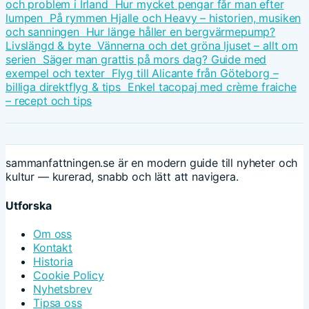
och problem i Irland
Hur mycket pengar får man efter
lumpen
På rymmen Hjalle och Heavy – historien, musiken
och sanningen
Hur länge håller en bergvärmepump?
Livslängd & byte
Vännerna och det gröna ljuset – allt om
serien
Säger man grattis på mors dag? Guide med
exempel och texter
Flyg till Alicante från Göteborg –
billiga direktflyg & tips
Enkel tacopaj med crème fraiche
– recept och tips
sammanfattningen.se är en modern guide till nyheter och
kultur — kurerad, snabb och lätt att navigera.
Utforska
Om oss
Kontakt
Historia
Cookie Policy
Nyhetsbrev
Tipsa oss