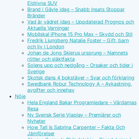
Eldrivna SUV
Brand i Gävle idag – Snabb Insats Stoppar
Bränder
Vad är vädret idag – Uppdaterad Prognos och
Aktuella Varningar
Mobilskal iPhone 15 Pro Max – Skydd och Stil
Fredrik Ljungberg Natalie Foster – Gift, barn
och liv i London
Johan de Jong Skierus ursprung – Namnets
rötter och släktfakta
Solens upp och nedgång – Orsaker och tider i
Sverige
Skotsk dans 4 bokstäver – Svar och förklaring
Swedbank Robur Technology A – Avkastning,
avgifter och innehav
Nöje
Hela England Bakar Programledare – Värdarnas
Resa
Ny Svensk Serie Viaplay – Premiärer och
Nyheter
How Tall Is Sabrina Carpenter – Fakta Och
Jämförelser