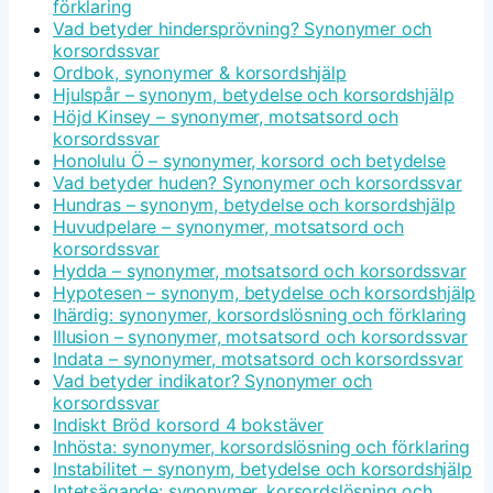
förklaring
Vad betyder hindersprövning? Synonymer och
korsordssvar
Ordbok, synonymer & korsordshjälp
Hjulspår – synonym, betydelse och korsordshjälp
Höjd Kinsey – synonymer, motsatsord och
korsordssvar
Honolulu Ö – synonymer, korsord och betydelse
Vad betyder huden? Synonymer och korsordssvar
Hundras – synonym, betydelse och korsordshjälp
Huvudpelare – synonymer, motsatsord och
korsordssvar
Hydda – synonymer, motsatsord och korsordssvar
Hypotesen – synonym, betydelse och korsordshjälp
Ihärdig: synonymer, korsordslösning och förklaring
Illusion – synonymer, motsatsord och korsordssvar
Indata – synonymer, motsatsord och korsordssvar
Vad betyder indikator? Synonymer och
korsordssvar
Indiskt Bröd korsord 4 bokstäver
Inhösta: synonymer, korsordslösning och förklaring
Instabilitet – synonym, betydelse och korsordshjälp
Intetsägande: synonymer, korsordslösning och