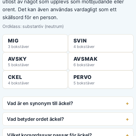
utlöst av något som upplevs som motbjudande eller
orent. Det kan även användas vardagligt som ett
skällsord för en person.
Ordklass: substantiv (neutrum)
MIG
SVIN
3 bokstäver
4 bokstäver
AVSKY
AVSMAK
5 bokstäver
6 bokstäver
CKEL
PERVO
4 bokstäver
5 bokstäver
Vad är en synonym till äckel?
Vad betyder ordet äckel?
Vilket korsordssvar passar för äckel?