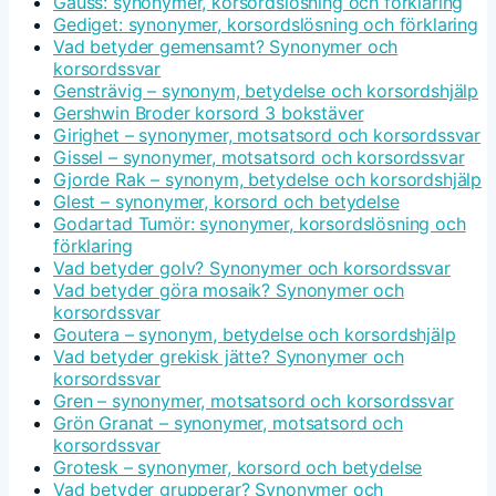
Gauss: synonymer, korsordslösning och förklaring
Gediget: synonymer, korsordslösning och förklaring
Vad betyder gemensamt? Synonymer och
korsordssvar
Gensträvig – synonym, betydelse och korsordshjälp
Gershwin Broder korsord 3 bokstäver
Girighet – synonymer, motsatsord och korsordssvar
Gissel – synonymer, motsatsord och korsordssvar
Gjorde Rak – synonym, betydelse och korsordshjälp
Glest – synonymer, korsord och betydelse
Godartad Tumör: synonymer, korsordslösning och
förklaring
Vad betyder golv? Synonymer och korsordssvar
Vad betyder göra mosaik? Synonymer och
korsordssvar
Goutera – synonym, betydelse och korsordshjälp
Vad betyder grekisk jätte? Synonymer och
korsordssvar
Gren – synonymer, motsatsord och korsordssvar
Grön Granat – synonymer, motsatsord och
korsordssvar
Grotesk – synonymer, korsord och betydelse
Vad betyder grupperar? Synonymer och