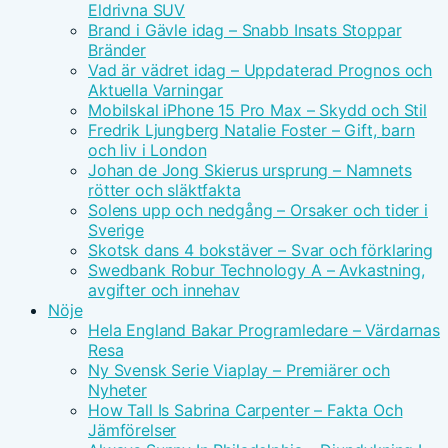
Eldrivna SUV
Brand i Gävle idag – Snabb Insats Stoppar
Bränder
Vad är vädret idag – Uppdaterad Prognos och
Aktuella Varningar
Mobilskal iPhone 15 Pro Max – Skydd och Stil
Fredrik Ljungberg Natalie Foster – Gift, barn
och liv i London
Johan de Jong Skierus ursprung – Namnets
rötter och släktfakta
Solens upp och nedgång – Orsaker och tider i
Sverige
Skotsk dans 4 bokstäver – Svar och förklaring
Swedbank Robur Technology A – Avkastning,
avgifter och innehav
Nöje
Hela England Bakar Programledare – Värdarnas
Resa
Ny Svensk Serie Viaplay – Premiärer och
Nyheter
How Tall Is Sabrina Carpenter – Fakta Och
Jämförelser