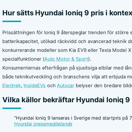
Hur sätts Hyundai Ioniq 9 pris i kont
Prissättningen för Ioniq 9 återspeglar trenden för större 
batterikapacitet, utökad räckvidd och avancerad teknik d
konkurrerande modeller som Kia EV9 eller Tesla Model X l
specialfunktioner (
Auto Motor & Sport
).
Konsumenternas efterfrågan på sjusitsiga elbilar med lån
både teknikutveckling och branschens vilja att erbjuda m
Electrek
,
InsideEVs
och
Autocar
belyser den bredare bild
Vilka källor bekräftar Hyundai Ioniq 9
“Hyundai Ioniq 9 lanseras i Sverige med startpris på
Hyundai pressmeddelande