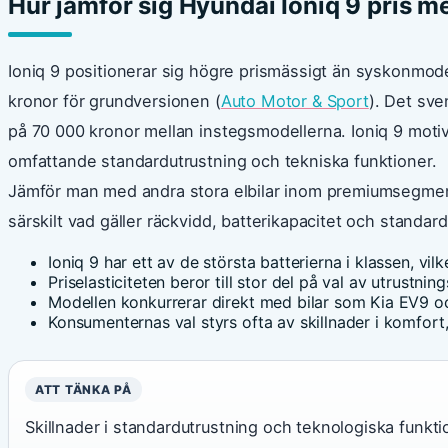
Hur jämför sig Hyundai Ioniq 9 pris m
Ioniq 9 positionerar sig högre prismässigt än syskonmode
kronor för grundversionen (
Auto Motor & Sport
). Det sve
på 70 000 kronor mellan instegsmodellerna. Ioniq 9 moti
omfattande standardutrustning och tekniska funktioner.
Jämför man med andra stora elbilar inom premiumsegmentet
särskilt vad gäller räckvidd, batterikapacitet och standard
Ioniq 9 har ett av de största batterierna i klassen, vi
Priselasticiteten beror till stor del på val av utrustning
Modellen konkurrerar direkt med bilar som Kia EV9 och
Konsumenternas val styrs ofta av skillnader i komfort, 
ATT TÄNKA PÅ
Skillnader i standardutrustning och teknologiska funkti