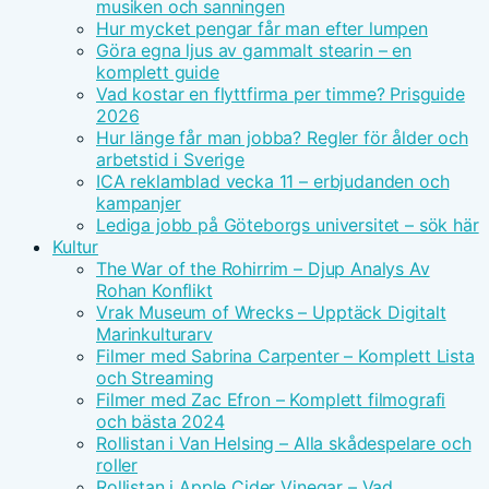
musiken och sanningen
Hur mycket pengar får man efter lumpen
Göra egna ljus av gammalt stearin – en
komplett guide
Vad kostar en flyttfirma per timme? Prisguide
2026
Hur länge får man jobba? Regler för ålder och
arbetstid i Sverige
ICA reklamblad vecka 11 – erbjudanden och
kampanjer
Lediga jobb på Göteborgs universitet – sök här
Kultur
The War of the Rohirrim – Djup Analys Av
Rohan Konflikt
Vrak Museum of Wrecks – Upptäck Digitalt
Marinkulturarv
Filmer med Sabrina Carpenter – Komplett Lista
och Streaming
Filmer med Zac Efron – Komplett filmografi
och bästa 2024
Rollistan i Van Helsing – Alla skådespelare och
roller
Rollistan i Apple Cider Vinegar – Vad