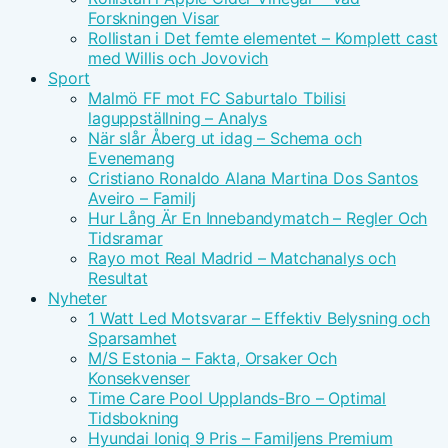
Forskningen Visar
Rollistan i Det femte elementet – Komplett cast
med Willis och Jovovich
Sport
Malmö FF mot FC Saburtalo Tbilisi
laguppställning – Analys
När slår Åberg ut idag – Schema och
Evenemang
Cristiano Ronaldo Alana Martina Dos Santos
Aveiro – Familj
Hur Lång Är En Innebandymatch – Regler Och
Tidsramar
Rayo mot Real Madrid – Matchanalys och
Resultat
Nyheter
1 Watt Led Motsvarar – Effektiv Belysning och
Sparsamhet
M/S Estonia – Fakta, Orsaker Och
Konsekvenser
Time Care Pool Upplands-Bro – Optimal
Tidsbokning
Hyundai Ioniq 9 Pris – Familjens Premium