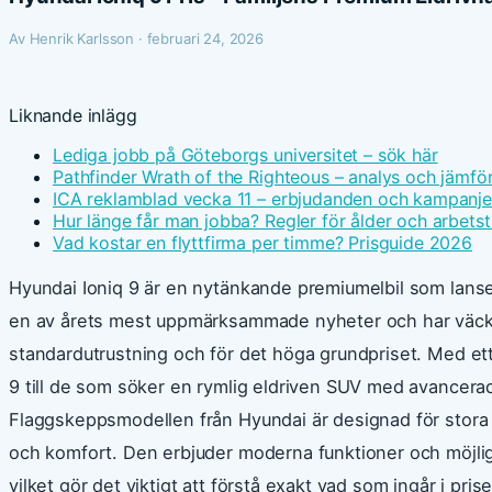
Av Henrik Karlsson · februari 24, 2026
Liknande inlägg
Lediga jobb på Göteborgs universitet – sök här
Pathfinder Wrath of the Righteous – analys och jämfö
ICA reklamblad vecka 11 – erbjudanden och kampanje
Hur länge får man jobba? Regler för ålder och arbetst
Vad kostar en flyttfirma per timme? Prisguide 2026
Hyundai Ioniq 9 är en nytänkande premiumelbil som lans
en av årets mest uppmärksammade nyheter och har väckt
standardutrustning och för det höga grundpriset. Med et
9 till de som söker en rymlig eldriven SUV med avancerad
Flaggskeppsmodellen från Hyundai är designad för stora 
och komfort. Den erbjuder moderna funktioner och möjligh
vilket gör det viktigt att förstå exakt vad som ingår i pri