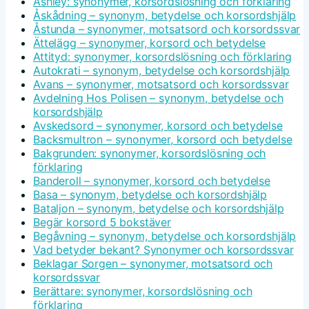
Ashley: synonymer, korsordslösning och förklaring
Åskådning – synonym, betydelse och korsordshjälp
Åstunda – synonymer, motsatsord och korsordssvar
Ättelägg – synonymer, korsord och betydelse
Attityd: synonymer, korsordslösning och förklaring
Autokrati – synonym, betydelse och korsordshjälp
Avans – synonymer, motsatsord och korsordssvar
Avdelning Hos Polisen – synonym, betydelse och
korsordshjälp
Avskedsord – synonymer, korsord och betydelse
Backsmultron – synonymer, korsord och betydelse
Bakgrunden: synonymer, korsordslösning och
förklaring
Banderoll – synonymer, korsord och betydelse
Basa – synonym, betydelse och korsordshjälp
Bataljon – synonym, betydelse och korsordshjälp
Begär korsord 5 bokstäver
Begåvning – synonym, betydelse och korsordshjälp
Vad betyder bekant? Synonymer och korsordssvar
Beklagar Sorgen – synonymer, motsatsord och
korsordssvar
Berättare: synonymer, korsordslösning och
förklaring