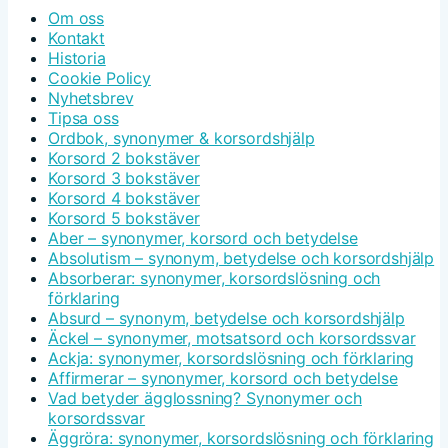
Om oss
Kontakt
Historia
Cookie Policy
Nyhetsbrev
Tipsa oss
Ordbok, synonymer & korsordshjälp
Korsord 2 bokstäver
Korsord 3 bokstäver
Korsord 4 bokstäver
Korsord 5 bokstäver
Aber – synonymer, korsord och betydelse
Absolutism – synonym, betydelse och korsordshjälp
Absorberar: synonymer, korsordslösning och
förklaring
Absurd – synonym, betydelse och korsordshjälp
Äckel – synonymer, motsatsord och korsordssvar
Ackja: synonymer, korsordslösning och förklaring
Affirmerar – synonymer, korsord och betydelse
Vad betyder ägglossning? Synonymer och
korsordssvar
Äggröra: synonymer, korsordslösning och förklaring