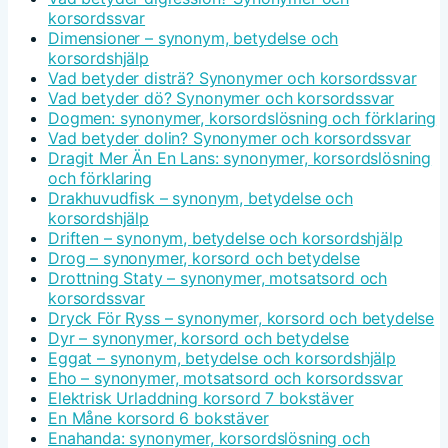
korsordssvar
Dimensioner – synonym, betydelse och
korsordshjälp
Vad betyder disträ? Synonymer och korsordssvar
Vad betyder dö? Synonymer och korsordssvar
Dogmen: synonymer, korsordslösning och förklaring
Vad betyder dolin? Synonymer och korsordssvar
Dragit Mer Än En Lans: synonymer, korsordslösning
och förklaring
Drakhuvudfisk – synonym, betydelse och
korsordshjälp
Driften – synonym, betydelse och korsordshjälp
Drog – synonymer, korsord och betydelse
Drottning Staty – synonymer, motsatsord och
korsordssvar
Dryck För Ryss – synonymer, korsord och betydelse
Dyr – synonymer, korsord och betydelse
Eggat – synonym, betydelse och korsordshjälp
Eho – synonymer, motsatsord och korsordssvar
Elektrisk Urladdning korsord 7 bokstäver
En Måne korsord 6 bokstäver
Enahanda: synonymer, korsordslösning och