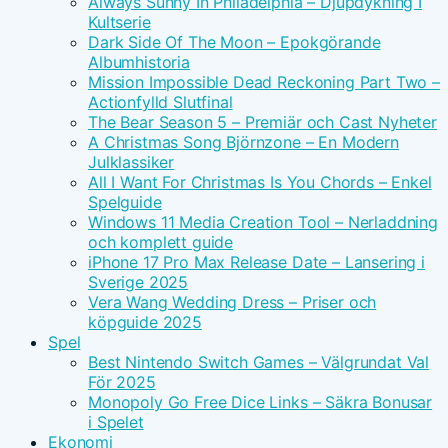
Always Sunny In Philadelphia – Djupdykning I
Kultserie
Dark Side Of The Moon – Epokgörande
Albumhistoria
Mission Impossible Dead Reckoning Part Two –
Actionfylld Slutfinal
The Bear Season 5 – Premiär och Cast Nyheter
A Christmas Song Björnzone – En Modern
Julklassiker
All I Want For Christmas Is You Chords – Enkel
Spelguide
Windows 11 Media Creation Tool – Nerladdning
och komplett guide
iPhone 17 Pro Max Release Date – Lansering i
Sverige 2025
Vera Wang Wedding Dress – Priser och
köpguide 2025
Spel
Best Nintendo Switch Games – Välgrundat Val
För 2025
Monopoly Go Free Dice Links – Säkra Bonusar
i Spelet
Ekonomi