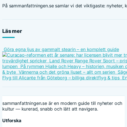
På sammanfattningen.se samlar vi det viktigaste: nyheter, ku
Läs mer
Göra egna ljus av gammalt stearin – en komplett guide
trovärdighet spricker
Land Rover Range Rover Sport – pris
lumpen
På rymmen Hjalle och Heavy – historien, musiken 
& byte
Vännerna och det gröna ljuset – allt om serien
Säge
Flyg till Alicante från Göteborg – billiga direktflyg & tips
En
sammanfattningen.se är en modern guide till nyheter och
kultur — kurerad, snabb och lätt att navigera.
Utforska