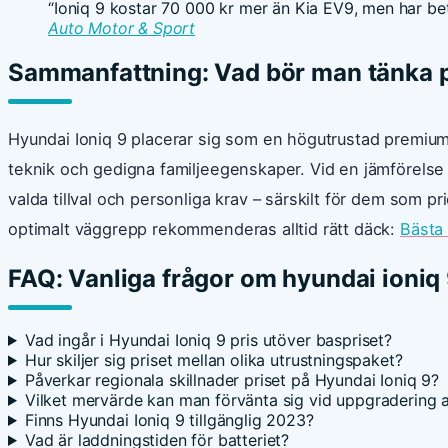
“Ioniq 9 kostar 70 000 kr mer än Kia EV9, men har bety
Auto Motor & Sport
Sammanfattning: Vad bör man tänka på
Hyundai Ioniq 9 placerar sig som en högutrustad premiu
teknik och gedigna familjeegenskaper. Vid en jämförelse 
valda tillval och personliga krav – särskilt för dem som pr
optimalt väggrepp rekommenderas alltid rätt däck:
Bästa 
FAQ: Vanliga frågor om hyundai ioniq 
Vad ingår i Hyundai Ioniq 9 pris utöver baspriset?
Hur skiljer sig priset mellan olika utrustningspaket?
Påverkar regionala skillnader priset på Hyundai Ioniq 9?
Vilket mervärde kan man förvänta sig vid uppgradering av
Finns Hyundai Ioniq 9 tillgänglig 2023?
Vad är laddningstiden för batteriet?