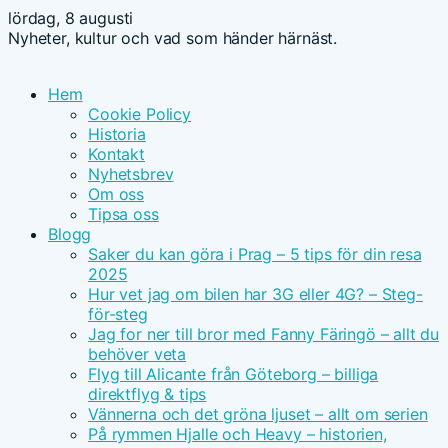
lördag, 8 augusti
Nyheter, kultur och vad som händer härnäst.
Hem
Cookie Policy
Historia
Kontakt
Nyhetsbrev
Om oss
Tipsa oss
Blogg
Saker du kan göra i Prag – 5 tips för din resa
2025
Hur vet jag om bilen har 3G eller 4G? – Steg-
för-steg
Jag for ner till bror med Fanny Färingö – allt du
behöver veta
Flyg till Alicante från Göteborg – billiga
direktflyg & tips
Vännerna och det gröna ljuset – allt om serien
På rymmen Hjalle och Heavy – historien,