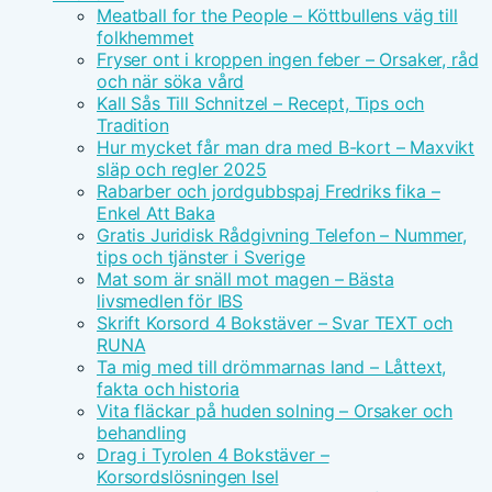
Meatball for the People – Köttbullens väg till
folkhemmet
Fryser ont i kroppen ingen feber – Orsaker, råd
och när söka vård
Kall Sås Till Schnitzel – Recept, Tips och
Tradition
Hur mycket får man dra med B-kort – Maxvikt
släp och regler 2025
Rabarber och jordgubbspaj Fredriks fika –
Enkel Att Baka
Gratis Juridisk Rådgivning Telefon – Nummer,
tips och tjänster i Sverige
Mat som är snäll mot magen – Bästa
livsmedlen för IBS
Skrift Korsord 4 Bokstäver – Svar TEXT och
RUNA
Ta mig med till drömmarnas land – Låttext,
fakta och historia
Vita fläckar på huden solning – Orsaker och
behandling
Drag i Tyrolen 4 Bokstäver –
Korsordslösningen Isel