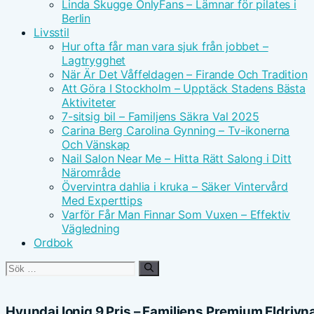
Linda Skugge OnlyFans – Lämnar för pilates i
Berlin
Livsstil
Hur ofta får man vara sjuk från jobbet –
Lagtrygghet
När Är Det Våffeldagen – Firande Och Tradition
Att Göra I Stockholm – Upptäck Stadens Bästa
Aktiviteter
7-sitsig bil – Familjens Säkra Val 2025
Carina Berg Carolina Gynning – Tv-ikonerna
Och Vänskap
Nail Salon Near Me – Hitta Rätt Salong i Ditt
Närområde
Övervintra dahlia i kruka – Säker Vintervård
Med Experttips
Varför Får Man Finnar Som Vuxen – Effektiv
Vägledning
Ordbok
Sök
efter:
Hyundai Ioniq 9 Pris – Familjens Premium Eldriv