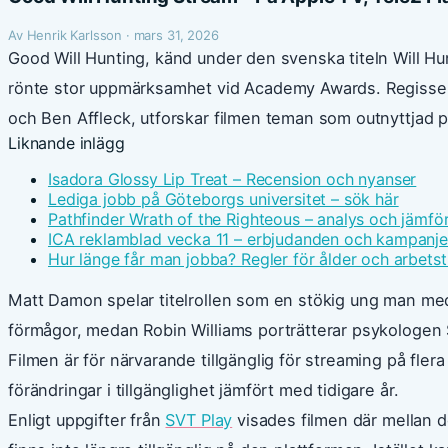
Av Henrik Karlsson · mars 31, 2026
Good Will Hunting, känd under den svenska titeln Will H
rönte stor uppmärksamhet vid Academy Awards. Regisse
och Ben Affleck, utforskar filmen teman som outnyttjad po
Liknande inlägg
Isadora Glossy Lip Treat – Recension och nyanser
Lediga jobb på Göteborgs universitet – sök här
Pathfinder Wrath of the Righteous – analys och jämfö
ICA reklamblad vecka 11 – erbjudanden och kampanje
Hur länge får man jobba? Regler för ålder och arbetst
Matt Damon spelar titelrollen som en stökig ung man me
förmågor, medan Robin Williams porträtterar psykologen
Filmen är för närvarande tillgänglig för streaming på fler
förändringar i tillgänglighet jämfört med tidigare år.
Enligt uppgifter från
SVT Play
visades filmen där mellan 