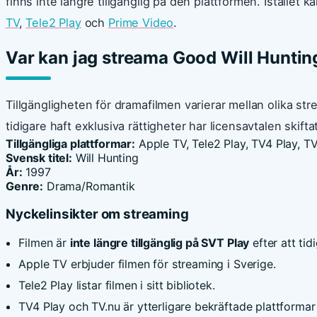
finns inte längre tillgänglig på den plattformen. Istället 
TV
,
Tele2 Play
och
Prime Video
.
Var kan jag streama Good Will Hunting
Tillgängligheten för dramafilmen varierar mellan olika st
tidigare haft exklusiva rättigheter har licensavtalen skiftat
Tillgängliga plattformar:
Apple TV, Tele2 Play, TV4 Play, TV
Svensk titel:
Will Hunting
År:
1997
Genre:
Drama/Romantik
Nyckelinsikter om streaming
Filmen är
inte längre tillgänglig på SVT Play
efter att ti
Apple TV erbjuder filmen för streaming i Sverige.
Tele2 Play listar filmen i sitt bibliotek.
TV4 Play och TV.nu är ytterligare bekräftade plattformar