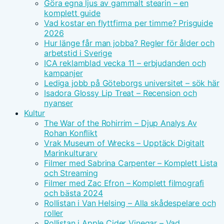
Göra egna ljus av gammalt stearin – en
komplett guide
Vad kostar en flyttfirma per timme? Prisguide
2026
Hur länge får man jobba? Regler för ålder och
arbetstid i Sverige
ICA reklamblad vecka 11 – erbjudanden och
kampanjer
Lediga jobb på Göteborgs universitet – sök här
Isadora Glossy Lip Treat – Recension och
nyanser
Kultur
The War of the Rohirrim – Djup Analys Av
Rohan Konflikt
Vrak Museum of Wrecks – Upptäck Digitalt
Marinkulturarv
Filmer med Sabrina Carpenter – Komplett Lista
och Streaming
Filmer med Zac Efron – Komplett filmografi
och bästa 2024
Rollistan i Van Helsing – Alla skådespelare och
roller
Rollistan i Apple Cider Vinegar – Vad