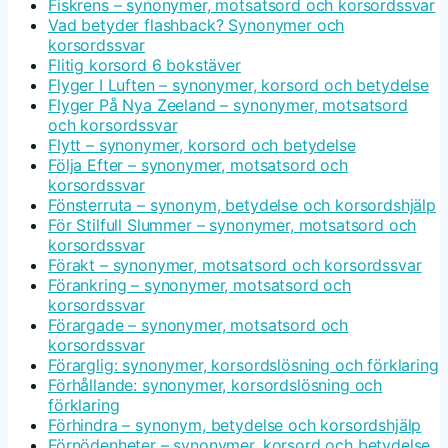
Fiskrens – synonymer, motsatsord och korsordssvar
Vad betyder flashback? Synonymer och
korsordssvar
Flitig korsord 6 bokstäver
Flyger I Luften – synonymer, korsord och betydelse
Flyger På Nya Zeeland – synonymer, motsatsord
och korsordssvar
Flytt – synonymer, korsord och betydelse
Följa Efter – synonymer, motsatsord och
korsordssvar
Fönsterruta – synonym, betydelse och korsordshjälp
För Stilfull Slummer – synonymer, motsatsord och
korsordssvar
Förakt – synonymer, motsatsord och korsordssvar
Förankring – synonymer, motsatsord och
korsordssvar
Förargade – synonymer, motsatsord och
korsordssvar
Förarglig: synonymer, korsordslösning och förklaring
Förhållande: synonymer, korsordslösning och
förklaring
Förhindra – synonym, betydelse och korsordshjälp
Förnödenheter – synonymer, korsord och betydelse