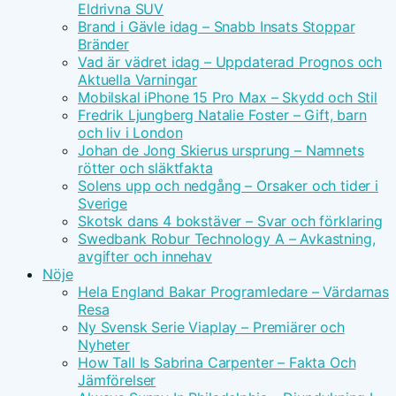
Eldrivna SUV
Brand i Gävle idag – Snabb Insats Stoppar
Bränder
Vad är vädret idag – Uppdaterad Prognos och
Aktuella Varningar
Mobilskal iPhone 15 Pro Max – Skydd och Stil
Fredrik Ljungberg Natalie Foster – Gift, barn
och liv i London
Johan de Jong Skierus ursprung – Namnets
rötter och släktfakta
Solens upp och nedgång – Orsaker och tider i
Sverige
Skotsk dans 4 bokstäver – Svar och förklaring
Swedbank Robur Technology A – Avkastning,
avgifter och innehav
Nöje
Hela England Bakar Programledare – Värdarnas
Resa
Ny Svensk Serie Viaplay – Premiärer och
Nyheter
How Tall Is Sabrina Carpenter – Fakta Och
Jämförelser