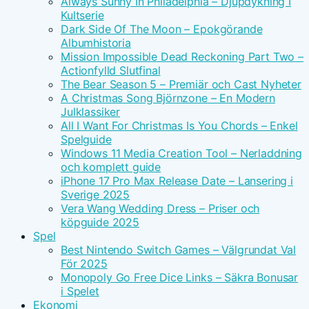
Always Sunny In Philadelphia – Djupdykning I
Kultserie
Dark Side Of The Moon – Epokgörande
Albumhistoria
Mission Impossible Dead Reckoning Part Two –
Actionfylld Slutfinal
The Bear Season 5 – Premiär och Cast Nyheter
A Christmas Song Björnzone – En Modern
Julklassiker
All I Want For Christmas Is You Chords – Enkel
Spelguide
Windows 11 Media Creation Tool – Nerladdning
och komplett guide
iPhone 17 Pro Max Release Date – Lansering i
Sverige 2025
Vera Wang Wedding Dress – Priser och
köpguide 2025
Spel
Best Nintendo Switch Games – Välgrundat Val
För 2025
Monopoly Go Free Dice Links – Säkra Bonusar
i Spelet
Ekonomi