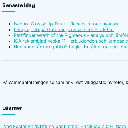
Senaste idag
Isadora Glossy Lip Treat – Recension och nyanser
Lediga jobb på Göteborgs universitet – sök här
Pathfinder Wrath of the Righteous – analys och jämfö
ICA reklamblad vecka 11 – erbjudanden och kampanje
Hur länge får man jobba? Regler för ålder och arbetst
På sammanfattningen.se samlar vi det viktigaste: nyheter, ku
Läs mer
Vad kostar en flyttfirma per timme? Prisguide 2026
Göra 