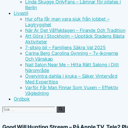
Linda Skugge OnlyFans – Lämnar för pilates i
Berlin
Livsstil
Hur ofta får man vara sjuk från jobbet –
Lagtrygghet
När Är Det Våffeldagen – Firande Och Tradition
Att Göra I Stockholm – Upptäck Stadens Bästa
Aktiviteter
7-sitsig bil – Familjens Säkra Val 2025
Carina Berg Carolina Gynning – Tv-ikonerna
Och Vänskap
Nail Salon Near Me – Hitta Rätt Salong i Ditt
Närområde
Övervintra dahlia i kruka – Säker Vintervård
Med Experttips
Varför Får Man Finnar Som Vuxen – Effektiv
Vägledning
Ordbok
Sök
efter:
Good Will Hunting Stream – På Apple TV, Tele2 P