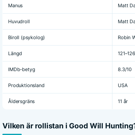
Manus
Matt D
Huvudroll
Matt D
Biroll (psykolog)
Robin W
Längd
121–126
IMDb-betyg
8.3/10
Produktionsland
USA
Åldersgräns
11 år
Vilken är rollistan i Good Will Hunting