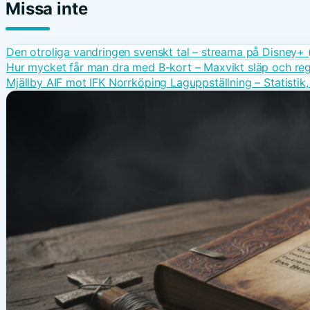
Missa inte
Den otroliga vandringen svenskt tal – streama på Disney+
Hur mycket får man dra med B-kort – Maxvikt släp och re
Mjällby AIF mot IFK Norrköping Laguppställning – Statistik,