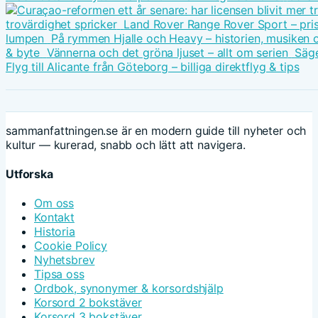
trovärdighet spricker
Land Rover Range Rover Sport – pris
lumpen
På rymmen Hjalle och Heavy – historien, musiken 
& byte
Vännerna och det gröna ljuset – allt om serien
Säge
Flyg till Alicante från Göteborg – billiga direktflyg & tips
sammanfattningen.se är en modern guide till nyheter och
kultur — kurerad, snabb och lätt att navigera.
Utforska
Om oss
Kontakt
Historia
Cookie Policy
Nyhetsbrev
Tipsa oss
Ordbok, synonymer & korsordshjälp
Korsord 2 bokstäver
Korsord 3 bokstäver