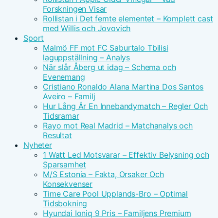
Forskningen Visar
Rollistan i Det femte elementet – Komplett cast
med Willis och Jovovich
Sport
Malmö FF mot FC Saburtalo Tbilisi
laguppställning – Analys
När slår Åberg ut idag – Schema och
Evenemang
Cristiano Ronaldo Alana Martina Dos Santos
Aveiro – Familj
Hur Lång Är En Innebandymatch – Regler Och
Tidsramar
Rayo mot Real Madrid – Matchanalys och
Resultat
Nyheter
1 Watt Led Motsvarar – Effektiv Belysning och
Sparsamhet
M/S Estonia – Fakta, Orsaker Och
Konsekvenser
Time Care Pool Upplands-Bro – Optimal
Tidsbokning
Hyundai Ioniq 9 Pris – Familjens Premium