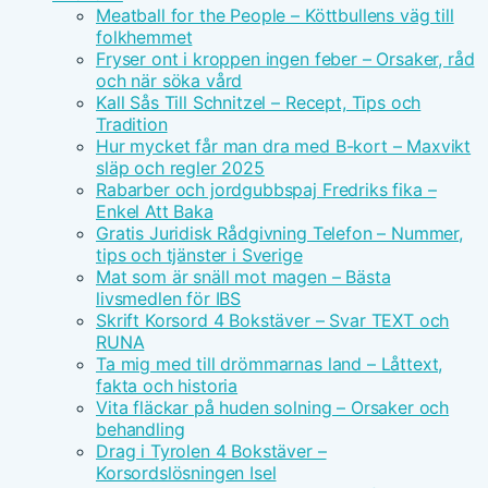
Meatball for the People – Köttbullens väg till
folkhemmet
Fryser ont i kroppen ingen feber – Orsaker, råd
och när söka vård
Kall Sås Till Schnitzel – Recept, Tips och
Tradition
Hur mycket får man dra med B-kort – Maxvikt
släp och regler 2025
Rabarber och jordgubbspaj Fredriks fika –
Enkel Att Baka
Gratis Juridisk Rådgivning Telefon – Nummer,
tips och tjänster i Sverige
Mat som är snäll mot magen – Bästa
livsmedlen för IBS
Skrift Korsord 4 Bokstäver – Svar TEXT och
RUNA
Ta mig med till drömmarnas land – Låttext,
fakta och historia
Vita fläckar på huden solning – Orsaker och
behandling
Drag i Tyrolen 4 Bokstäver –
Korsordslösningen Isel