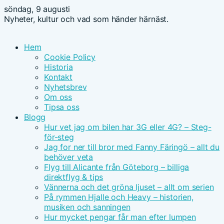
söndag, 9 augusti
Nyheter, kultur och vad som händer härnäst.
Hem
Cookie Policy
Historia
Kontakt
Nyhetsbrev
Om oss
Tipsa oss
Blogg
Hur vet jag om bilen har 3G eller 4G? – Steg-
för-steg
Jag for ner till bror med Fanny Färingö – allt du
behöver veta
Flyg till Alicante från Göteborg – billiga
direktflyg & tips
Vännerna och det gröna ljuset – allt om serien
På rymmen Hjalle och Heavy – historien,
musiken och sanningen
Hur mycket pengar får man efter lumpen