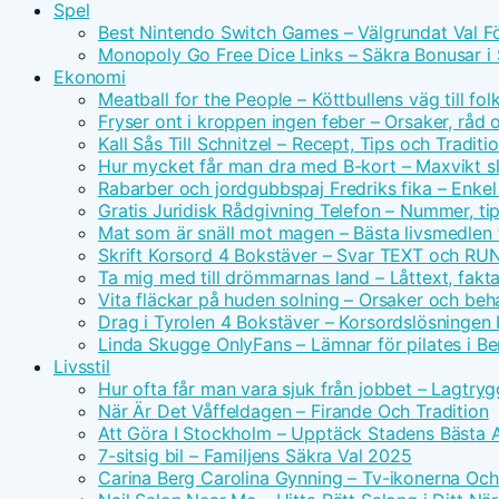
Spel
Best Nintendo Switch Games – Välgrundat Val F
Monopoly Go Free Dice Links – Säkra Bonusar i 
Ekonomi
Meatball for the People – Köttbullens väg till f
Fryser ont i kroppen ingen feber – Orsaker, råd 
Kall Sås Till Schnitzel – Recept, Tips och Traditi
Hur mycket får man dra med B-kort – Maxvikt s
Rabarber och jordgubbspaj Fredriks fika – Enkel
Gratis Juridisk Rådgivning Telefon – Nummer, tip
Mat som är snäll mot magen – Bästa livsmedlen 
Skrift Korsord 4 Bokstäver – Svar TEXT och RU
Ta mig med till drömmarnas land – Låttext, fakta
Vita fläckar på huden solning – Orsaker och beh
Drag i Tyrolen 4 Bokstäver – Korsordslösningen I
Linda Skugge OnlyFans – Lämnar för pilates i Ber
Livsstil
Hur ofta får man vara sjuk från jobbet – Lagtry
När Är Det Våffeldagen – Firande Och Tradition
Att Göra I Stockholm – Upptäck Stadens Bästa A
7-sitsig bil – Familjens Säkra Val 2025
Carina Berg Carolina Gynning – Tv-ikonerna Oc