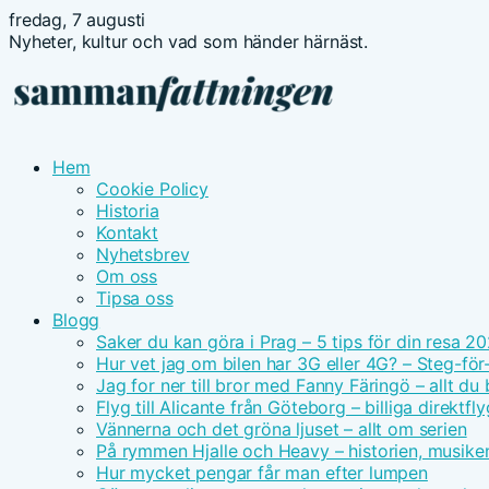
fredag, 7 augusti
Nyheter, kultur och vad som händer härnäst.
Hem
Cookie Policy
Historia
Kontakt
Nyhetsbrev
Om oss
Tipsa oss
Blogg
Saker du kan göra i Prag – 5 tips för din resa 2
Hur vet jag om bilen har 3G eller 4G? – Steg-för
Jag for ner till bror med Fanny Färingö – allt du
Flyg till Alicante från Göteborg – billiga direktfly
Vännerna och det gröna ljuset – allt om serien
På rymmen Hjalle och Heavy – historien, musike
Hur mycket pengar får man efter lumpen