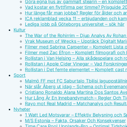
Göra egna ljus av gammalt stearin – en komplet
Vad kostar en flyttfirma per timme? Prisguide 2
Hur länge får man jobba? Regler för ålder och ar
ICA reklamblad vecka 11 – erbjudanden och kam
Lediga jobb på Göteborgs universitet – sök här
Kultur
The War of the Rohirrim – Djup Analys Av Rohan 
Vrak Museum of Wrecks – Upptäck Digitalt Mari
Filmer med Sabrina Carpenter – Komplett Lista 
Filmer med Zac Efron – Komplett filmografi och
Rollistan i Van Helsing – Alla skådespelare och ro
Rollistan i Apple Cider Vinegar – Vad Forskninge
Rollistan i Det femte elementet – Komplett cast
Sport
Malmö FF mot FC Saburtalo Tbilisi laguppställni
När slår Åberg ut idag – Schema och Eveneman
Cristiano Ronaldo Alana Martina Dos Santos Avei
Hur Lång Är En Innebandymatch – Regler Och T
Rayo mot Real Madrid – Matchanalys och Result
Nyheter
1 Watt Led Motsvarar – Effektiv Belysning och 
M/S Estonia – Fakta, Orsaker Och Konsekvenser
Time Care Pool Upplands-Bro – Optimal Tidsbo