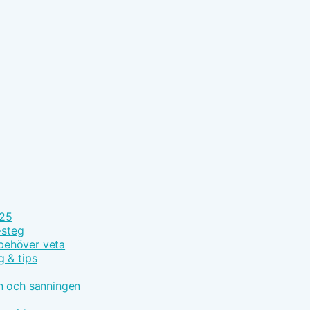
025
-steg
 behöver veta
g & tips
n och sanningen