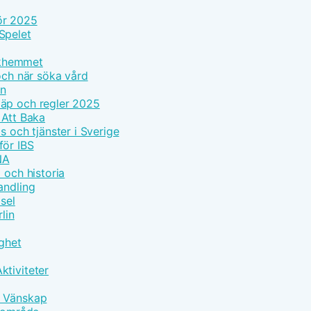
ör 2025
Spelet
olkhemmet
och när söka vård
on
läp och regler 2025
 Att Baka
s och tjänster i Sverige
för IBS
NA
 och historia
andling
sel
lin
gghet
ktiviteter
h Vänskap