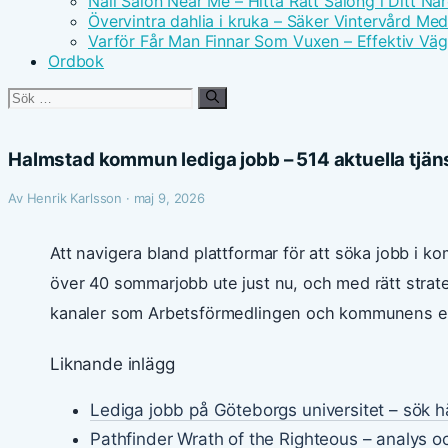
Nail Salon Near Me – Hitta Rätt Salong i Ditt N
Övervintra dahlia i kruka – Säker Vintervård Me
Varför Får Man Finnar Som Vuxen – Effektiv Väg
Ordbok
Sök
efter:
Halmstad kommun lediga jobb – 514 aktuella tjäns
Av Henrik Karlsson · maj 9, 2026
Att navigera bland plattformar för att söka jobb 
över 40 sommarjobb ute just nu, och med rätt strategi 
kanaler som Arbetsförmedlingen och kommunens eg
Liknande inlägg
Lediga jobb på Göteborgs universitet – sök h
Pathfinder Wrath of the Righteous – analys o