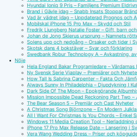
Hyundai Ioniq 9 Pris – Familjens Premium Eldri
Brand i Gävle idag – Snabb Insats Stoppar Brän
Vad är vädret idag – Uppdaterad Prognos och Ak
Mobilskal iPhone 15 Pro Max – Skydd och Stil
Fredrik Ljungberg Natalie Foster – Gift, barn och
Johan de Jong Skierus ursprung – Namnets rötte
Solens upp och nedgång – Orsaker och tider i S
Skotsk dans 4 bokstäver – Svar och förklaring
Swedbank Robur Technology A – Avkastning, avg
Nöje
Hela England Bakar Programledare – Värdarnas
Ny Svensk Serie Viaplay – Premiärer och Nyhete
How Tall Is Sabrina Carpenter – Fakta Och Jämf
Always Sunny In Philadelphia – Djupdykning I Kul
Dark Side Of The Moon – Epokgörande Albumhis
Mission Impossible Dead Reckoning Part Two – Ac
The Bear Season 5 – Premiär och Cast Nyheter
A Christmas Song Björnzone – En Modern Julkla
All I Want For Christmas Is You Chords – Enkel 
Windows 11 Media Creation Tool – Nerladdning 
iPhone 17 Pro Max Release Date – Lansering i S
Vera Wang Wedding Dress – Priser och köpguid