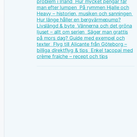
problem i Irland
Hur mycket pengar får
man efter lumpen
På rymmen Hjalle och
Heavy – historien, musiken och sanningen
Hur länge håller en bergvärmepump?
Livslängd & byte
Vännerna och det gröna
ljuset – allt om serien
Säger man grattis
på mors dag? Guide med exempel och
texter
Flyg till Alicante från Göteborg –
billiga direktflyg & tips
Enkel tacopaj med
crème fraiche – recept och tips