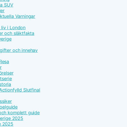
vna SUV
der
tuella Varningar
 liv i London
r och släktfakta
verige
ifter och innehav
 Resa
r
örelser
tserie
toria
tionfylld Slutfinal
ssiker
Spelguide
och komplett guide
verige 2025
e 2025