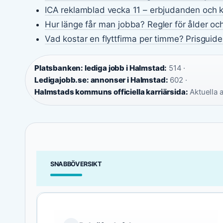
ICA reklamblad vecka 11 – erbjudanden och 
Hur länge får man jobba? Regler för ålder och
Vad kostar en flyttfirma per timme? Prisguid
Platsbanken: lediga jobb i Halmstad:
514 ·
Ledigajobb.se: annonser i Halmstad:
602 ·
Halmstads kommuns officiella karriärsida:
Aktuella 
SNABBÖVERSIKT