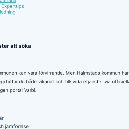
ärområde
d Experttips
ledning
ter att söka
i kommunen kan vara förvirrande. Men Halmstads kommun har
hittar du både vikariat och tillsvidaretjänster via officiell
en portal Varbi.
är
ch jämförelse