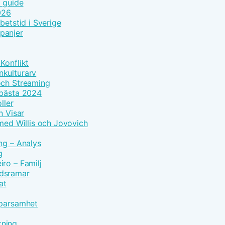
t guide
026
betstid i Sverige
panjer
Konflikt
nkulturarv
och Streaming
 bästa 2024
ller
n Visar
 med Willis och Jovovich
ng – Analys
g
ro – Familj
idsramar
at
Sparsamhet
kning