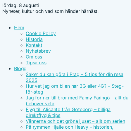
lördag, 8 augusti
Nyheter, kultur och vad som händer härnäst.
Hem
Cookie Policy
Historia
Kontakt
Nyhetsbrev
Om oss
Tipsa oss
Blogg
Saker du kan göra i Prag – 5 tips för din resa
2025
Hur vet jag om bilen har 3G eller 4G? – Steg-
för-steg
Jag for ner till bror med Fanny Färingö – allt du
behöver veta
Flyg till Alicante från Göteborg – billiga
direktflyg & tips
Vännerna och det gröna ljuset – allt om serien
På rymmen Hjalle och Heavy – historien,