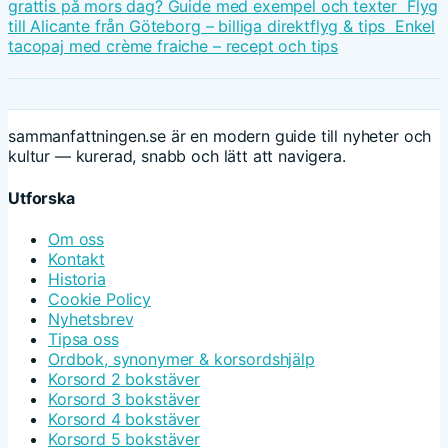
grattis på mors dag? Guide med exempel och texter
Flyg
till Alicante från Göteborg – billiga direktflyg & tips
Enkel
tacopaj med crème fraiche – recept och tips
sammanfattningen.se är en modern guide till nyheter och
kultur — kurerad, snabb och lätt att navigera.
Utforska
Om oss
Kontakt
Historia
Cookie Policy
Nyhetsbrev
Tipsa oss
Ordbok, synonymer & korsordshjälp
Korsord 2 bokstäver
Korsord 3 bokstäver
Korsord 4 bokstäver
Korsord 5 bokstäver