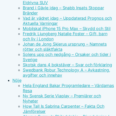
Eldrivna SUV
Brand i Gävle idag – Snabb Insats Stoppar
Bränder
Vad är vädret idag – Uppdaterad Prognos och
Aktuella Varningar
Mobilskal iPhone 15 Pro Max – Skydd och Stil
Fredrik Ljungberg Natalie Foster – Gift, barn
och liv i London
Johan de Jong Skierus ursprung – Namnets
rötter och släktfakta
Solens upp och nedgång – Orsaker och tider i
Sverige
Skotsk dans 4 bokstäver – Svar och förklaring
Swedbank Robur Technology A – Avkastning,
avgifter och innehav
Nöje
Hela England Bakar Programledare – Värdarnas
Resa
Ny Svensk Serie Viaplay – Premiärer och
Nyheter
How Tall Is Sabrina Carpenter – Fakta Och
Jämförelser