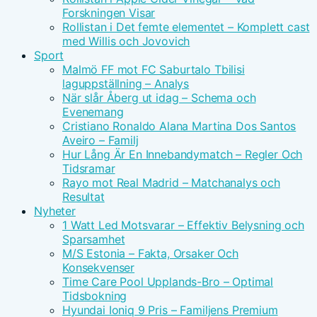
Forskningen Visar
Rollistan i Det femte elementet – Komplett cast
med Willis och Jovovich
Sport
Malmö FF mot FC Saburtalo Tbilisi
laguppställning – Analys
När slår Åberg ut idag – Schema och
Evenemang
Cristiano Ronaldo Alana Martina Dos Santos
Aveiro – Familj
Hur Lång Är En Innebandymatch – Regler Och
Tidsramar
Rayo mot Real Madrid – Matchanalys och
Resultat
Nyheter
1 Watt Led Motsvarar – Effektiv Belysning och
Sparsamhet
M/S Estonia – Fakta, Orsaker Och
Konsekvenser
Time Care Pool Upplands-Bro – Optimal
Tidsbokning
Hyundai Ioniq 9 Pris – Familjens Premium