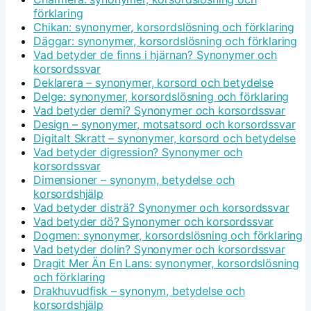
förklaring
Chikan: synonymer, korsordslösning och förklaring
Däggar: synonymer, korsordslösning och förklaring
Vad betyder de finns i hjärnan? Synonymer och
korsordssvar
Deklarera – synonymer, korsord och betydelse
Delge: synonymer, korsordslösning och förklaring
Vad betyder demi? Synonymer och korsordssvar
Design – synonymer, motsatsord och korsordssvar
Digitalt Skratt – synonymer, korsord och betydelse
Vad betyder digression? Synonymer och
korsordssvar
Dimensioner – synonym, betydelse och
korsordshjälp
Vad betyder disträ? Synonymer och korsordssvar
Vad betyder dö? Synonymer och korsordssvar
Dogmen: synonymer, korsordslösning och förklaring
Vad betyder dolin? Synonymer och korsordssvar
Dragit Mer Än En Lans: synonymer, korsordslösning
och förklaring
Drakhuvudfisk – synonym, betydelse och
korsordshjälp