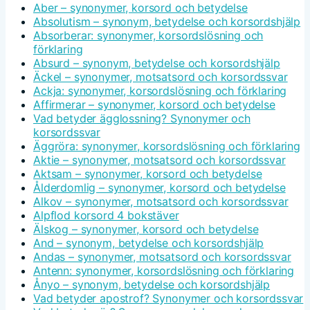
Aber – synonymer, korsord och betydelse
Absolutism – synonym, betydelse och korsordshjälp
Absorberar: synonymer, korsordslösning och
förklaring
Absurd – synonym, betydelse och korsordshjälp
Äckel – synonymer, motsatsord och korsordssvar
Ackja: synonymer, korsordslösning och förklaring
Affirmerar – synonymer, korsord och betydelse
Vad betyder ägglossning? Synonymer och
korsordssvar
Äggröra: synonymer, korsordslösning och förklaring
Aktie – synonymer, motsatsord och korsordssvar
Aktsam – synonymer, korsord och betydelse
Ålderdomlig – synonymer, korsord och betydelse
Alkov – synonymer, motsatsord och korsordssvar
Alpflod korsord 4 bokstäver
Älskog – synonymer, korsord och betydelse
And – synonym, betydelse och korsordshjälp
Andas – synonymer, motsatsord och korsordssvar
Antenn: synonymer, korsordslösning och förklaring
Ånyo – synonym, betydelse och korsordshjälp
Vad betyder apostrof? Synonymer och korsordssvar