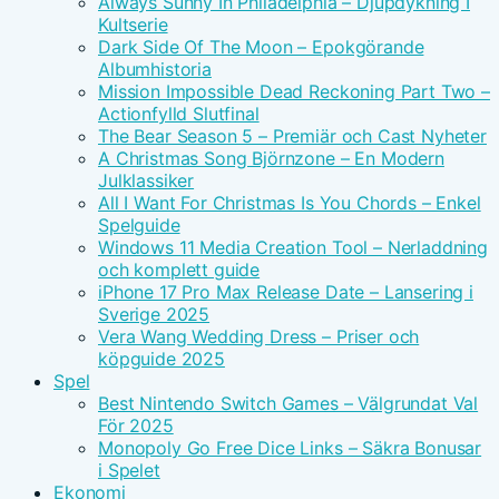
Always Sunny In Philadelphia – Djupdykning I
Kultserie
Dark Side Of The Moon – Epokgörande
Albumhistoria
Mission Impossible Dead Reckoning Part Two –
Actionfylld Slutfinal
The Bear Season 5 – Premiär och Cast Nyheter
A Christmas Song Björnzone – En Modern
Julklassiker
All I Want For Christmas Is You Chords – Enkel
Spelguide
Windows 11 Media Creation Tool – Nerladdning
och komplett guide
iPhone 17 Pro Max Release Date – Lansering i
Sverige 2025
Vera Wang Wedding Dress – Priser och
köpguide 2025
Spel
Best Nintendo Switch Games – Välgrundat Val
För 2025
Monopoly Go Free Dice Links – Säkra Bonusar
i Spelet
Ekonomi