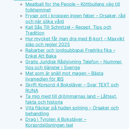
Meatball for the People – Köttbullens väg till
folkhemmet
Fryser ont i kroppen ingen feber – Orsaker, råd
och när söka vård
Kall Sås Till Schnitzel – Recept, Tips och
Tradition
Hur mycket får man dra med B-kort – Maxvikt
släp och regler 2025
Rabarber och jordgubbspaj Fredriks fika –
Enkel Att Baka
Gratis Juridisk Rådgivning Telefon – Nummer,
tips och tjänster i Sverige
Mat som är snäll mot magen – Bästa
livsmedlen för IBS
Skrift Korsord 4 Bokstäver – Svar TEXT och
RUNA
Ta mig med till drömmarnas land – Låttext,
fakta och historia
Vita fläckar på huden solning – Orsaker och
behandling
Drag i Tyrolen 4 Bokstäver –
Korsordslösningen Isel