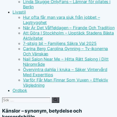
Linda Skugge OnlyFans – Lämnar för pilates i
Berlin
Livsstil
Hur ofta får man vara sjuk från jobbet –
Lagtrygghet
När Är Det Våffeldagen – Firande Och Tradition
Att Göra I Stockholm – Upptäck Stadens Bästa
Aktiviteter
7-sitsig bil – Familjens Säkra Val 2025
Carina Berg Carolina Gynning – Tv-ikonerna
Och Vänskap
Nail Salon Near Me – Hitta Rätt Salong i Ditt
Närområde
Övervintra dahlia i kruka – Säker Vintervård
Med Experttips
Varför Får Man Finnar Som Vuxen – Effektiv
Vägledning
Ordbok
Sök
efter:
Känslor – synonym, betydelse och
korsordshjälp