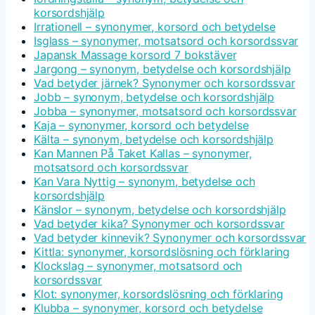
korsordshjälp
Irrationell – synonymer, korsord och betydelse
Isglass – synonymer, motsatsord och korsordssvar
Japansk Massage korsord 7 bokstäver
Jargong – synonym, betydelse och korsordshjälp
Vad betyder järnek? Synonymer och korsordssvar
Jobb – synonym, betydelse och korsordshjälp
Jobba – synonymer, motsatsord och korsordssvar
Kaja – synonymer, korsord och betydelse
Kälta – synonym, betydelse och korsordshjälp
Kan Mannen På Taket Kallas – synonymer,
motsatsord och korsordssvar
Kan Vara Nyttig – synonym, betydelse och
korsordshjälp
Känslor – synonym, betydelse och korsordshjälp
Vad betyder kika? Synonymer och korsordssvar
Vad betyder kinnevik? Synonymer och korsordssvar
Kittla: synonymer, korsordslösning och förklaring
Klockslag – synonymer, motsatsord och
korsordssvar
Klot: synonymer, korsordslösning och förklaring
Klubba – synonymer, korsord och betydelse