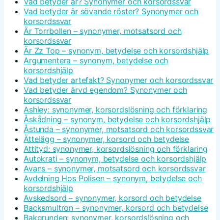
Vad betyder är? Synonymer och korsordssvar
Vad betyder är sövande röster? Synonymer och
korsordssvar
Är Torrbollen – synonymer, motsatsord och
korsordssvar
Är Zz Top – synonym, betydelse och korsordshjälp
Argumentera – synonym, betydelse och
korsordshjälp
Vad betyder artefakt? Synonymer och korsordssvar
Vad betyder ärvd egendom? Synonymer och
korsordssvar
Ashley: synonymer, korsordslösning och förklaring
Åskådning – synonym, betydelse och korsordshjälp
Åstunda – synonymer, motsatsord och korsordssvar
Ättelägg – synonymer, korsord och betydelse
Attityd: synonymer, korsordslösning och förklaring
Autokrati – synonym, betydelse och korsordshjälp
Avans – synonymer, motsatsord och korsordssvar
Avdelning Hos Polisen – synonym, betydelse och
korsordshjälp
Avskedsord – synonymer, korsord och betydelse
Backsmultron – synonymer, korsord och betydelse
Bakgrunden: synonymer, korsordslösning och