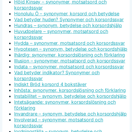
Höjd Kinsey – synonymer, motsatsord och
korsordssvar
Honolulu Ö – synonymer, korsord och betydelse
Vad betyder huden? Synonymer och korsordssvar
Hundras – synonym, betydelse och korsordshjälp
Huvudpelare – synonymer, motsatsord och
korsordssvar
Hydda – synonymer, motsatsord och korsordssvar
Hypotesen – synonym, betydelse och korsordshjälp
Ihärdig: synonymer, korsordslösning och förklaring
Illusion – synonymer, motsatsord och korsordssvar
Indata – synonymer, motsatsord och korsordssvar
Vad betyder indikator? Synonymer och
korsordssvar
Indiskt Bröd korsord 4 bokstäver
Inhösta: synonymer, korsordslösning och förklaring
Instabilitet – synonym, betydelse och korsordshjälp
Intetsägande: synonymer, korsordslösning och
förklaring
Invandrare – synonym, betydelse och korsordshjälp
Involverad – synonymer, motsatsord och
korsordssvar
Iordningställa – synonym, betydelse och