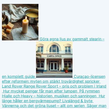
Göra egna ljus av gammalt stearin –
en komplett guide
Curaçao-licensen
efter reformen: myten om stärkt trovärdighet spricker
Land Rover Range Rover Sport – pris och problem i Irland
Hur mycket pengar får man efter lumpen
På rymmen
Hjalle och Heavy – historien, musiken och sanningen
Hur
länge håller en bergvärmepump? Livslängd & byte
Vännerna och det gröna ljuset – allt om serien
Säger man