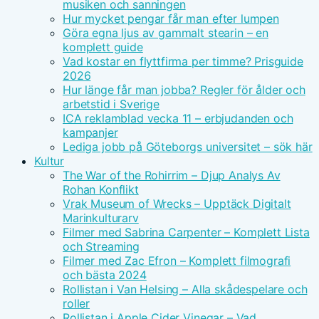
musiken och sanningen
Hur mycket pengar får man efter lumpen
Göra egna ljus av gammalt stearin – en
komplett guide
Vad kostar en flyttfirma per timme? Prisguide
2026
Hur länge får man jobba? Regler för ålder och
arbetstid i Sverige
ICA reklamblad vecka 11 – erbjudanden och
kampanjer
Lediga jobb på Göteborgs universitet – sök här
Kultur
The War of the Rohirrim – Djup Analys Av
Rohan Konflikt
Vrak Museum of Wrecks – Upptäck Digitalt
Marinkulturarv
Filmer med Sabrina Carpenter – Komplett Lista
och Streaming
Filmer med Zac Efron – Komplett filmografi
och bästa 2024
Rollistan i Van Helsing – Alla skådespelare och
roller
Rollistan i Apple Cider Vinegar – Vad