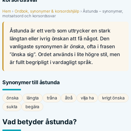
Hem
›
Ordbok, synonymer & korsordshjälp
› Åstunda – synonymer,
motsatsord och korsordssvar
Åstunda är ett verb som uttrycker en stark
längtan eller ivrig önskan att få något. Den
vanligaste synonymen är
önska
, ofta i frasen
”önska sig”. Ordet används i lite högre stil, men
är fullt begripligt i vardagligt språk.
Synonymer till åstunda
önska
längta
tråna
åtrå
vilja ha
ivrigt önska
sukta
begära
Vad betyder åstunda?