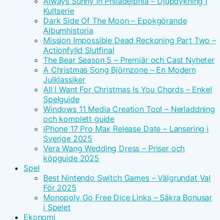
Always Sunny In Philadelphia – Djupdykning I
Kultserie
Dark Side Of The Moon – Epokgörande
Albumhistoria
Mission Impossible Dead Reckoning Part Two –
Actionfylld Slutfinal
The Bear Season 5 – Premiär och Cast Nyheter
A Christmas Song Björnzone – En Modern
Julklassiker
All I Want For Christmas Is You Chords – Enkel
Spelguide
Windows 11 Media Creation Tool – Nerladdning
och komplett guide
iPhone 17 Pro Max Release Date – Lansering i
Sverige 2025
Vera Wang Wedding Dress – Priser och
köpguide 2025
Spel
Best Nintendo Switch Games – Välgrundat Val
För 2025
Monopoly Go Free Dice Links – Säkra Bonusar
i Spelet
Ekonomi