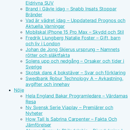
Eldrivna SUV
Brand i Gävle idag – Snabb Insats Stoppar
Bränder
Vad är vädret idag – Uppdaterad Prognos och
Aktuella Varningar
Mobilskal iPhone 15 Pro Max – Skydd och Stil
Fredrik Ljungberg Natalie Foster – Gift, barn
och liv i London
Johan de Jong Skierus ursprung – Namnets
rötter och släktfakta
Solens upp och nedgång – Orsaker och tider i
Sverige
Skotsk dans 4 bokstäver – Svar och förklaring
Swedbank Robur Technology A – Avkastning,
avgifter och innehav
Nöje
Hela England Bakar Programledare – Värdarnas
Resa
Ny Svensk Serie Viaplay – Premiärer och
Nyheter
How Tall Is Sabrina Carpenter – Fakta Och
Jämförelser