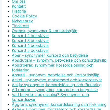
Om oss
Kontakt
Historia
Cookie Policy
Nyhetsbrev
Tipsa oss
Ordbok, synonymer & korsordshjälp
Korsord 2 bokstäver
Korsord 3 bokstäver
Korsord 4 bokstäver
Korsord 5 bokstäver
Aber – synonymer, korsord och betydelse
Absolutism – synonym, betydelse och korsordshjälp
Absorberar: synonymer, korsordslösning och
förklaring
Absurd – synonym, betydelse och korsordshjälp
Äckel – synonymer, motsatsord och korsordssvar
Ackja: synonymer, korsordslösning och förklaring
Affirmerar – synonymer, korsord och betydelse
Vad betyder ägglossning? Synonymer och
korsordssvar
Äggröra: synonymer, korsordslösning och förklaring
Aktie – synonymer, motsatsord och korsordssvar