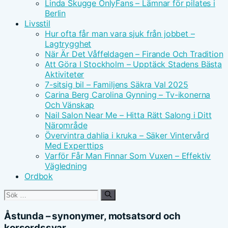
Linda Skugge OnlyFans – Lämnar för pilates i
Berlin
Livsstil
Hur ofta får man vara sjuk från jobbet –
Lagtrygghet
När Är Det Våffeldagen – Firande Och Tradition
Att Göra I Stockholm – Upptäck Stadens Bästa
Aktiviteter
7-sitsig bil – Familjens Säkra Val 2025
Carina Berg Carolina Gynning – Tv-ikonerna
Och Vänskap
Nail Salon Near Me – Hitta Rätt Salong i Ditt
Närområde
Övervintra dahlia i kruka – Säker Vintervård
Med Experttips
Varför Får Man Finnar Som Vuxen – Effektiv
Vägledning
Ordbok
Sök
efter:
Åstunda – synonymer, motsatsord och
korsordssvar