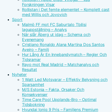
Forskningen Visar
Rollistan i Det femte elementet – Komplett cast
med Willis och Jovovich
Sport
Malmö FF mot FC Saburtalo Tbilisi
laguppställning – Analys
När slår Åberg ut idag – Schema och
Evenemang
Cristiano Ronaldo Alana Martina Dos Santos
Aveiro – Familj
Hur Lång Är En Innebandymatch – Regler Och
Tidsramar
Rayo mot Real Madrid – Matchanalys och
Resultat
Nyheter
1 Watt Led Motsvarar – Effektiv Belysning och
Sparsamhet
M/S Estonia – Fakta, Orsaker Och
Konsekvenser
Time Care Pool Upplands-Bro – Optimal
Tidsbokning
Hyundai Ioniq 9 Pris – Familjens Premium