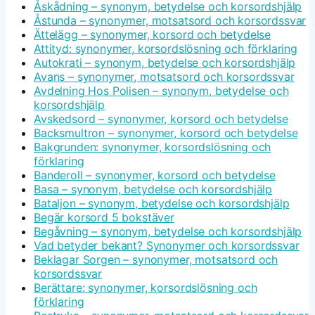
Åskådning – synonym, betydelse och korsordshjälp
Åstunda – synonymer, motsatsord och korsordssvar
Ättelägg – synonymer, korsord och betydelse
Attityd: synonymer, korsordslösning och förklaring
Autokrati – synonym, betydelse och korsordshjälp
Avans – synonymer, motsatsord och korsordssvar
Avdelning Hos Polisen – synonym, betydelse och
korsordshjälp
Avskedsord – synonymer, korsord och betydelse
Backsmultron – synonymer, korsord och betydelse
Bakgrunden: synonymer, korsordslösning och
förklaring
Banderoll – synonymer, korsord och betydelse
Basa – synonym, betydelse och korsordshjälp
Bataljon – synonym, betydelse och korsordshjälp
Begär korsord 5 bokstäver
Begåvning – synonym, betydelse och korsordshjälp
Vad betyder bekant? Synonymer och korsordssvar
Beklagar Sorgen – synonymer, motsatsord och
korsordssvar
Berättare: synonymer, korsordslösning och
förklaring