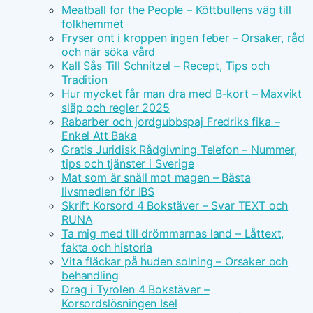
Meatball for the People – Köttbullens väg till
folkhemmet
Fryser ont i kroppen ingen feber – Orsaker, råd
och när söka vård
Kall Sås Till Schnitzel – Recept, Tips och
Tradition
Hur mycket får man dra med B-kort – Maxvikt
släp och regler 2025
Rabarber och jordgubbspaj Fredriks fika –
Enkel Att Baka
Gratis Juridisk Rådgivning Telefon – Nummer,
tips och tjänster i Sverige
Mat som är snäll mot magen – Bästa
livsmedlen för IBS
Skrift Korsord 4 Bokstäver – Svar TEXT och
RUNA
Ta mig med till drömmarnas land – Låttext,
fakta och historia
Vita fläckar på huden solning – Orsaker och
behandling
Drag i Tyrolen 4 Bokstäver –
Korsordslösningen Isel