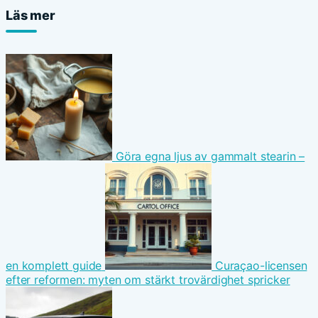
Läs mer
Göra egna ljus av gammalt stearin –
en komplett guide
Curaçao-licensen
efter reformen: myten om stärkt trovärdighet spricker