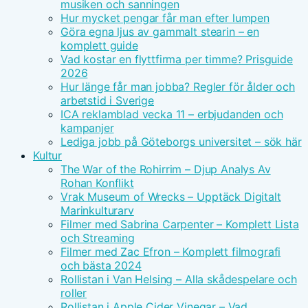
musiken och sanningen
Hur mycket pengar får man efter lumpen
Göra egna ljus av gammalt stearin – en
komplett guide
Vad kostar en flyttfirma per timme? Prisguide
2026
Hur länge får man jobba? Regler för ålder och
arbetstid i Sverige
ICA reklamblad vecka 11 – erbjudanden och
kampanjer
Lediga jobb på Göteborgs universitet – sök här
Kultur
The War of the Rohirrim – Djup Analys Av
Rohan Konflikt
Vrak Museum of Wrecks – Upptäck Digitalt
Marinkulturarv
Filmer med Sabrina Carpenter – Komplett Lista
och Streaming
Filmer med Zac Efron – Komplett filmografi
och bästa 2024
Rollistan i Van Helsing – Alla skådespelare och
roller
Rollistan i Apple Cider Vinegar – Vad