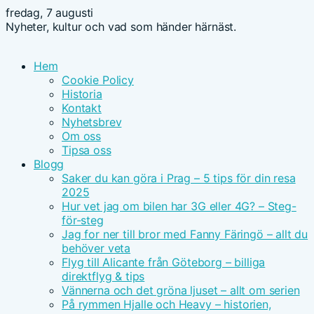
fredag, 7 augusti
Nyheter, kultur och vad som händer härnäst.
Hem
Cookie Policy
Historia
Kontakt
Nyhetsbrev
Om oss
Tipsa oss
Blogg
Saker du kan göra i Prag – 5 tips för din resa
2025
Hur vet jag om bilen har 3G eller 4G? – Steg-
för-steg
Jag for ner till bror med Fanny Färingö – allt du
behöver veta
Flyg till Alicante från Göteborg – billiga
direktflyg & tips
Vännerna och det gröna ljuset – allt om serien
På rymmen Hjalle och Heavy – historien,