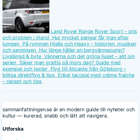
Land Rover Range Rover Sport – pris
och problem i Irland
Hur mycket pengar får man efter
lumpen
På rymmen Hjalle och Heavy – historien, musiken
och sanningen
Hur länge håller en bergvärmepump?
Livslängd & byte
Vännerna och det gröna ljuset – allt om
serien
Säger man grattis på mors dag? Guide med
exempel och texter
Flyg till Alicante från Göteborg –
billiga direktflyg & tips
Enkel tacopaj med crème fraiche
– recept och tips
sammanfattningen.se är en modern guide till nyheter och
kultur — kurerad, snabb och lätt att navigera.
Utforska