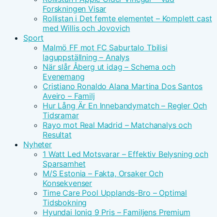
Forskningen Visar
Rollistan i Det femte elementet – Komplett cast
med Willis och Jovovich
Sport
Malmö FF mot FC Saburtalo Tbilisi
laguppställning – Analys
När slår Åberg ut idag – Schema och
Evenemang
Cristiano Ronaldo Alana Martina Dos Santos
Aveiro – Familj
Hur Lång Är En Innebandymatch – Regler Och
Tidsramar
Rayo mot Real Madrid – Matchanalys och
Resultat
Nyheter
1 Watt Led Motsvarar – Effektiv Belysning och
Sparsamhet
M/S Estonia – Fakta, Orsaker Och
Konsekvenser
Time Care Pool Upplands-Bro – Optimal
Tidsbokning
Hyundai Ioniq 9 Pris – Familjens Premium