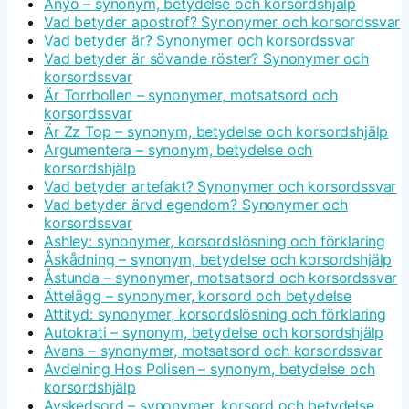
Ånyo – synonym, betydelse och korsordshjälp
Vad betyder apostrof? Synonymer och korsordssvar
Vad betyder är? Synonymer och korsordssvar
Vad betyder är sövande röster? Synonymer och
korsordssvar
Är Torrbollen – synonymer, motsatsord och
korsordssvar
Är Zz Top – synonym, betydelse och korsordshjälp
Argumentera – synonym, betydelse och
korsordshjälp
Vad betyder artefakt? Synonymer och korsordssvar
Vad betyder ärvd egendom? Synonymer och
korsordssvar
Ashley: synonymer, korsordslösning och förklaring
Åskådning – synonym, betydelse och korsordshjälp
Åstunda – synonymer, motsatsord och korsordssvar
Ättelägg – synonymer, korsord och betydelse
Attityd: synonymer, korsordslösning och förklaring
Autokrati – synonym, betydelse och korsordshjälp
Avans – synonymer, motsatsord och korsordssvar
Avdelning Hos Polisen – synonym, betydelse och
korsordshjälp
Avskedsord – synonymer, korsord och betydelse