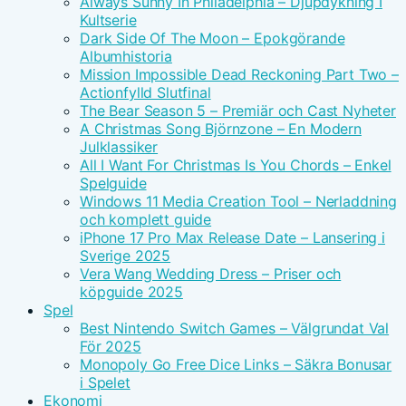
Always Sunny In Philadelphia – Djupdykning I
Kultserie
Dark Side Of The Moon – Epokgörande
Albumhistoria
Mission Impossible Dead Reckoning Part Two –
Actionfylld Slutfinal
The Bear Season 5 – Premiär och Cast Nyheter
A Christmas Song Björnzone – En Modern
Julklassiker
All I Want For Christmas Is You Chords – Enkel
Spelguide
Windows 11 Media Creation Tool – Nerladdning
och komplett guide
iPhone 17 Pro Max Release Date – Lansering i
Sverige 2025
Vera Wang Wedding Dress – Priser och
köpguide 2025
Spel
Best Nintendo Switch Games – Välgrundat Val
För 2025
Monopoly Go Free Dice Links – Säkra Bonusar
i Spelet
Ekonomi