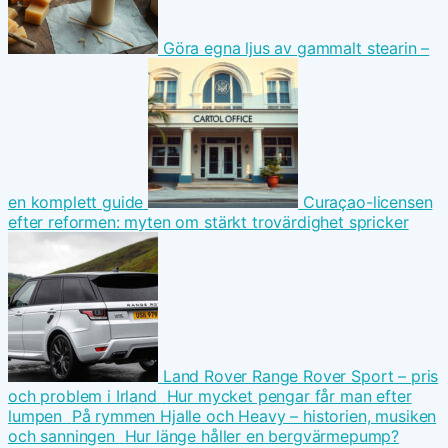
Göra egna ljus av gammalt stearin –
en komplett guide
Curaçao-licensen
efter reformen: myten om stärkt trovärdighet spricker
Land Rover Range Rover Sport – pris
och problem i Irland
Hur mycket pengar får man efter
lumpen
På rymmen Hjalle och Heavy – historien, musiken
och sanningen
Hur länge håller en bergvärmepump?