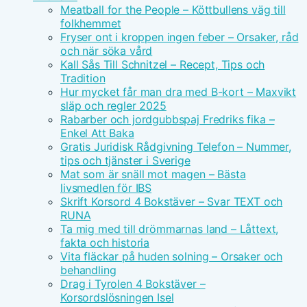
Meatball for the People – Köttbullens väg till
folkhemmet
Fryser ont i kroppen ingen feber – Orsaker, råd
och när söka vård
Kall Sås Till Schnitzel – Recept, Tips och
Tradition
Hur mycket får man dra med B-kort – Maxvikt
släp och regler 2025
Rabarber och jordgubbspaj Fredriks fika –
Enkel Att Baka
Gratis Juridisk Rådgivning Telefon – Nummer,
tips och tjänster i Sverige
Mat som är snäll mot magen – Bästa
livsmedlen för IBS
Skrift Korsord 4 Bokstäver – Svar TEXT och
RUNA
Ta mig med till drömmarnas land – Låttext,
fakta och historia
Vita fläckar på huden solning – Orsaker och
behandling
Drag i Tyrolen 4 Bokstäver –
Korsordslösningen Isel