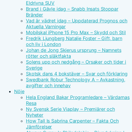
Eldrivna SUV
Brand i Gävle idag – Snabb Insats Stoppar
Bränder
Vad är vädret idag – Uppdaterad Prognos och
Aktuella Varningar
Mobilskal iPhone 15 Pro Max – Skydd och Stil
Fredrik Ljungberg Natalie Foster – Gift, barn
och liv i London
Johan de Jong Skierus ursprung – Namnets
rötter och släktfakta
Solens upp och nedgång – Orsaker och tider i
Sverige
Skotsk dans 4 bokstäver – Svar och förklaring
Swedbank Robur Technology A – Avkastning,
avgifter och innehav
Nöje
Hela England Bakar Programledare – Värdarnas
Resa
Ny Svensk Serie Viaplay – Premiärer och
Nyheter
How Tall Is Sabrina Carpenter – Fakta Och
Jämförelser