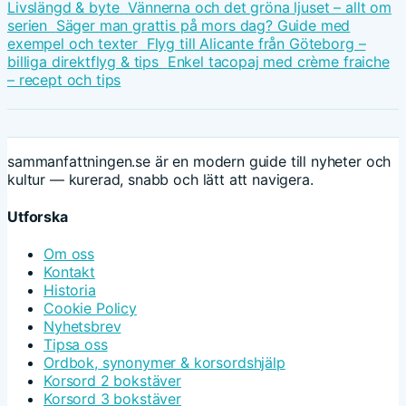
Livslängd & byte
Vännerna och det gröna ljuset – allt om
serien
Säger man grattis på mors dag? Guide med
exempel och texter
Flyg till Alicante från Göteborg –
billiga direktflyg & tips
Enkel tacopaj med crème fraiche
– recept och tips
sammanfattningen.se är en modern guide till nyheter och
kultur — kurerad, snabb och lätt att navigera.
Utforska
Om oss
Kontakt
Historia
Cookie Policy
Nyhetsbrev
Tipsa oss
Ordbok, synonymer & korsordshjälp
Korsord 2 bokstäver
Korsord 3 bokstäver