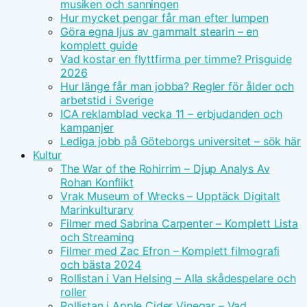
musiken och sanningen
Hur mycket pengar får man efter lumpen
Göra egna ljus av gammalt stearin – en
komplett guide
Vad kostar en flyttfirma per timme? Prisguide
2026
Hur länge får man jobba? Regler för ålder och
arbetstid i Sverige
ICA reklamblad vecka 11 – erbjudanden och
kampanjer
Lediga jobb på Göteborgs universitet – sök här
Kultur
The War of the Rohirrim – Djup Analys Av
Rohan Konflikt
Vrak Museum of Wrecks – Upptäck Digitalt
Marinkulturarv
Filmer med Sabrina Carpenter – Komplett Lista
och Streaming
Filmer med Zac Efron – Komplett filmografi
och bästa 2024
Rollistan i Van Helsing – Alla skådespelare och
roller
Rollistan i Apple Cider Vinegar – Vad