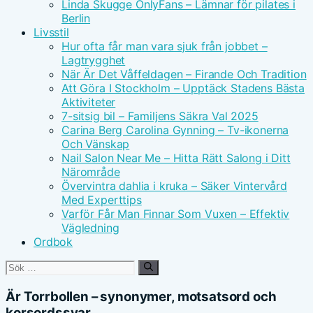
Linda Skugge OnlyFans – Lämnar för pilates i
Berlin
Livsstil
Hur ofta får man vara sjuk från jobbet –
Lagtrygghet
När Är Det Våffeldagen – Firande Och Tradition
Att Göra I Stockholm – Upptäck Stadens Bästa
Aktiviteter
7-sitsig bil – Familjens Säkra Val 2025
Carina Berg Carolina Gynning – Tv-ikonerna
Och Vänskap
Nail Salon Near Me – Hitta Rätt Salong i Ditt
Närområde
Övervintra dahlia i kruka – Säker Vintervård
Med Experttips
Varför Får Man Finnar Som Vuxen – Effektiv
Vägledning
Ordbok
Sök
efter:
Är Torrbollen – synonymer, motsatsord och
korsordssvar