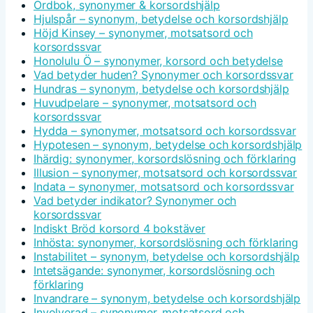
Ordbok, synonymer & korsordshjälp
Hjulspår – synonym, betydelse och korsordshjälp
Höjd Kinsey – synonymer, motsatsord och
korsordssvar
Honolulu Ö – synonymer, korsord och betydelse
Vad betyder huden? Synonymer och korsordssvar
Hundras – synonym, betydelse och korsordshjälp
Huvudpelare – synonymer, motsatsord och
korsordssvar
Hydda – synonymer, motsatsord och korsordssvar
Hypotesen – synonym, betydelse och korsordshjälp
Ihärdig: synonymer, korsordslösning och förklaring
Illusion – synonymer, motsatsord och korsordssvar
Indata – synonymer, motsatsord och korsordssvar
Vad betyder indikator? Synonymer och
korsordssvar
Indiskt Bröd korsord 4 bokstäver
Inhösta: synonymer, korsordslösning och förklaring
Instabilitet – synonym, betydelse och korsordshjälp
Intetsägande: synonymer, korsordslösning och
förklaring
Invandrare – synonym, betydelse och korsordshjälp
Involverad – synonymer, motsatsord och